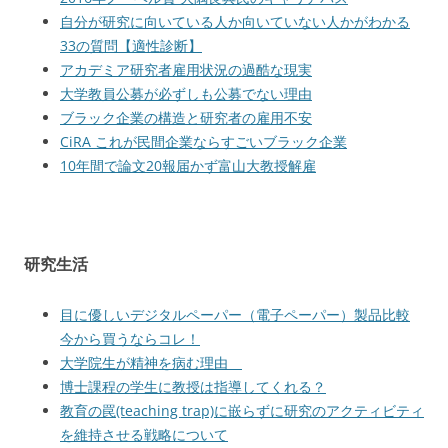
自分が研究に向いている人か向いていない人かがわかる
33の質問【適性診断】
アカデミア研究者雇用状況の過酷な現実
大学教員公募が必ずしも公募でない理由
ブラック企業の構造と研究者の雇用不安
CiRA これが民間企業ならすごいブラック企業
10年間で論文20報届かず富山大教授解雇
研究生活
目に優しいデジタルペーパー（電子ペーパー）製品比較
今から買うならコレ！
大学院生が精神を病む理由
博士課程の学生に教授は指導してくれる？
教育の罠(teaching trap)に嵌らずに研究のアクティビティ
を維持させる戦略について