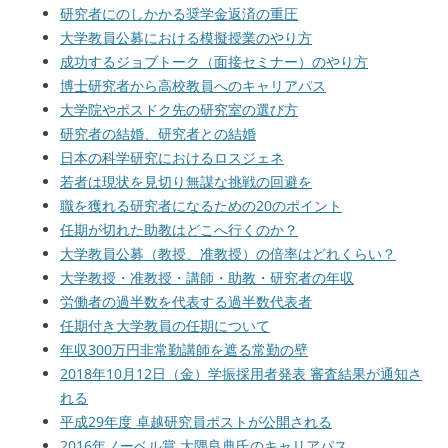
研究者にのしかかる奨学金返済の重圧
大学教員公募における模擬授業のやり方
成功するジョブトーク（面接セミナー）のやり方
博士研究者から高校教員へのキャリアパス
大学院やポスドク先の研究室の選び方
研究者の結婚、研究者との結婚
日本の科学研究におけるロスジェネ
若者は現状を見切り無謀な挑戦の回避を
職を獲れる研究者になるための20のポイント
任期が切れた助教はどこへ行くのか？
大学教員公募（教授、准教授）の倍率はどれくらい？
大学教授・准教授・講師・助教・研究者の年収
労働者の過半数を代表する過半数代表者
任期付き大学教員の任期について
年収300万円非常勤講師を遮る常勤の壁
2018年10月12日（金）学振採用者発表 審査結果が通知さ
れる
平成29年度 卓越研究員ポストが公開される
2016年ノーベル賞 大隅良典氏のキャリアパス