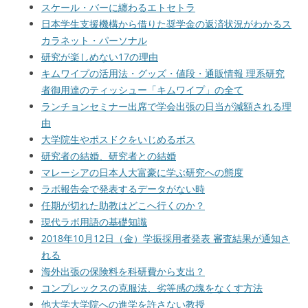
スケール・バーに纏わるエトセトラ
日本学生支援機構から借りた奨学金の返済状況がわかるス
カラネット・パーソナル
研究が楽しめない17の理由
キムワイプの活用法・グッズ・値段・通販情報 理系研究
者御用達のティッシュー「キムワイプ」の全て
ランチョンセミナー出席で学会出張の日当が減額される理
由
大学院生やポスドクをいじめるボス
研究者の結婚、研究者との結婚
マレーシアの日本人大富豪に学ぶ研究への態度
ラボ報告会で発表するデータがない時
任期が切れた助教はどこへ行くのか？
現代ラボ用語の基礎知識
2018年10月12日（金）学振採用者発表 審査結果が通知さ
れる
海外出張の保険料を科研費から支出？
コンプレックスの克服法、劣等感の塊をなくす方法
他大学大学院への進学を許さない教授