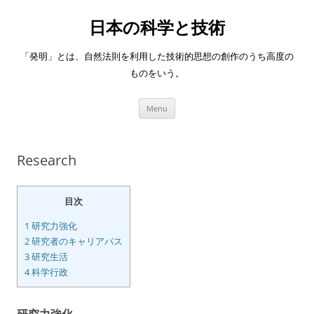
日本の科学と技術
「発明」とは、自然法則を利用した技術的思想の創作のうち高度の
ものをいう。
Skip
Menu
to
content
Research
目次
1
研究力強化
2
研究者のキャリアパス
3
研究生活
4
科学行政