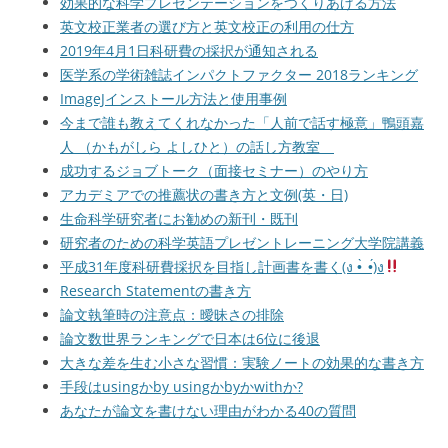
効果的な科学プレゼンテーションをつくりあげる方法
英文校正業者の選び方と英文校正の利用の仕方
2019年4月1日科研費の採択が通知される
医学系の学術雑誌インパクトファクター 2018ランキング
ImageJインストール方法と使用事例
今まで誰も教えてくれなかった「人前で話す極意」鴨頭嘉
人 （かもがしら よしひと）の話し方教室
成功するジョブトーク（面接セミナー）のやり方
アカデミアでの推薦状の書き方と文例(英・日)
生命科学研究者にお勧めの新刊・既刊
研究者のための科学英語プレゼントレーニング大学院講義
平成31年度科研費採択を目指し計画書を書く(ง •̀_•́)ง
Research Statementの書き方
論文執筆時の注意点：曖昧さの排除
論文数世界ランキングで日本は6位に後退
大きな差を生む小さな習慣：実験ノートの効果的な書き方
手段はusingかby usingかbyかwithか?
あなたが論文を書けない理由がわかる40の質問