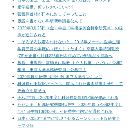
産学連携、何ソレおいしいの？
菅義偉首相が日本に対してやったこと
仮説を書かない科研費申請書なんて…
2020年9月25日（金）学振（学術振興会特別研究員）の採
択が通知される
「そろそろ決着を付けないと」2018年ノーベル医学生理
学賞受賞の本庶佑（ほんじょたすく）京都大学特別教授
(78)が正当な対価226億円を求めて小野薬品を提訴へ
教授、准教授、講師又は助教 １０人程度、ただいま令和2
年度「東京大学卓越研究員」公募中！
2020年度科研費 採択件数 国立大学ランキング
科研費が不採択だったら、開示された審査結果を分析して
改善点を探そう
令和2年度（2020年度）科研費新規採択率が発表される
ただいま「所属研究機関処理中」2020年度（令和2年度）
4月1日午前10時00分、科研費交付内定が通知される
日本が2050年までに実現させるムーンショットな研究テ
ーマ６個