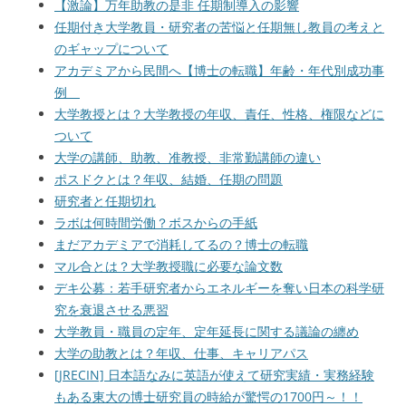
【激論】万年助教の是非 任期制導入の影響
任期付き大学教員・研究者の苦悩と任期無し教員の考えと
のギャップについて
アカデミアから民間へ【博士の転職】年齢・年代別成功事
例
大学教授とは？大学教授の年収、責任、性格、権限などに
ついて
大学の講師、助教、准教授、非常勤講師の違い
ポスドクとは？年収、結婚、任期の問題
研究者と任期切れ
ラボは何時間労働？ボスからの手紙
まだアカデミアで消耗してるの？博士の転職
マル合とは？大学教授職に必要な論文数
デキ公募：若手研究者からエネルギーを奪い日本の科学研
究を衰退させる悪習
大学教員・職員の定年、定年延長に関する議論の纏め
大学の助教とは？年収、仕事、キャリアパス
[JRECIN] 日本語なみに英語が使えて研究実績・実務経験
もある東大の博士研究員の時給が驚愕の1700円～！！