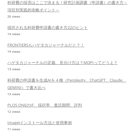
科研費の採否はここで決まる！研究計画調書（申請書）の書き方～
項目別実践的攻略ポイント～
26 views
採択される科研費申請書の書き方22のヒント
14 views
FRONTIERSもハゲタカジャーナルだと？！
14 views
ハゲタカジャーナルの定義、見分け方は？MDPIってどうよ？
13 views
科研費の申請書を生成AIを４種（Perplexity、ChatGPT、Claude、
GEMINI）で書き比べ
13 views
PLOS ONEのIF、採択率、査読期間、評判
12 views
ImageJインストール方法と使用事例
11 views