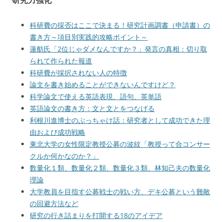
研究力強化
科研費の採否はここで決まる！研究計画調書（申請書）の
書き方～項目別実践的攻略ポイント～
蓮舫氏「2位じゃダメなんですか？」発言の真相：切り取
られて作られた報道
科研費が採択されない人の特徴
論文を書き始めることができないんですけど？
科学論文で使える英語表現、語句、英単語
英語論文の書き方：文と文とをつなげる
利根川進博士のぶっちゃけ話：研究者として成功できた理
由および成功戦略
東北大学の女性限定教授公募の波紋「教授って合コンサー
クルか何かなのか？」
数量化１類、数量化２類、数量化３類、林知己夫の数量化
理論
大学教員を目指す公募戦士の戦い方、デキ公募という難敵
の回避方法など
研究の行き詰まりを打開する18のアイデア