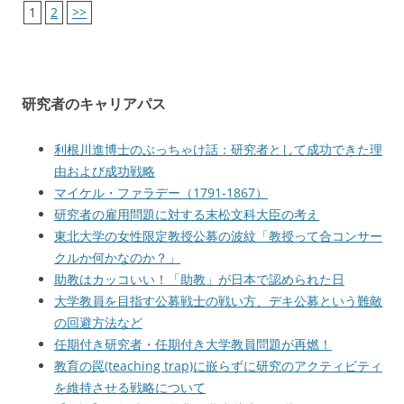
1
2
>>
研究者のキャリアパス
利根川進博士のぶっちゃけ話：研究者として成功できた理
由および成功戦略
マイケル・ファラデー（1791-1867）
研究者の雇用問題に対する末松文科大臣の考え
東北大学の女性限定教授公募の波紋「教授って合コンサー
クルか何かなのか？」
助教はカッコいい！「助教」が日本で認められた日
大学教員を目指す公募戦士の戦い方、デキ公募という難敵
の回避方法など
任期付き研究者・任期付き大学教員問題が再燃！
教育の罠(teaching trap)に嵌らずに研究のアクティビティ
を維持させる戦略について