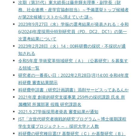
次期（第31代）東大総長は藤井輝夫理事・副学長（財
務、社会連携・産学官協創担当）～予備選挙トップ候補者
が第2次候補リストから消えていた謎～
2023年9月27日（水）学振の選考結果が発表される：令和
6(2024)年度採用分特別研究員（PD、DC2、DC1）の第一
次選考結果について
2023年2月28日（火）14：00科研費の採択・不採択が通
知される
令和5年度 学術変革領域研究（Ａ）（公募研究）を募集す
る領域一覧
研究者の一番長い日：2022年2月28日(月)14:00 令和4年度
科研費 審査結果開示
科研費申請書（研究計画調書）添削サービスってあるんか
2021年度 創発的研究支援事業 259件の採択課題 氏名 所
属機関 所属部署 役職 研究課題名
2021.9.27学振採用者発表 審査結果が通知
JST「次世代研究者挑戦的研究プログラム～博士後期課程
学生支援プロジェクト～」採択大学と人数
科研費の研究種目選び 基盤研究（Ｃ）か基盤研究（Ｂ）