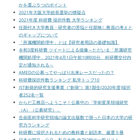
かを選ぶ５つのポイント
2021年大阪大学総長選挙の懐疑点
2021年度 科研費 採択件数 大学ランキング
任期付き大学教員・研究者の苦悩と任期無し教員の考えと
のギャップについて
「所属機関処理中」とは【研究者用語の基礎知識】
令和3度科研費 ツイートによる描像～ただいま「所属研究
機関処理中」2021年4月1日午前10時00分、科研費交付内
定が通知される～
AMEDの公募ってやっぱり出来レースだったの？
科研費採択件数ランキング 私学トップ10
JST創発的研究支援事業（”創発”）第1期生(2020年度)採択
者252名一覧
からだ工務店へようこそ！公募中の「学術変革領域研究
（A）（公募研究）」
生命医科学研究領域の論文出版数で測った日本の大学の研
究力ランキング
科研費に採択されるための教科書と副読本、厳選５冊
日本の国立・公立・私立大学 全792校の一覧リスト