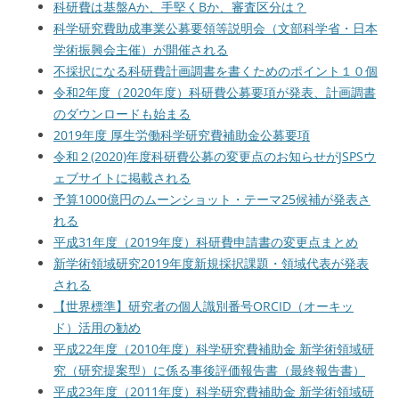
科研費は基盤Aか、手堅くBか、審査区分は？
科学研究費助成事業公募要領等説明会（文部科学省・日本
学術振興会主催）が開催される
不採択になる科研費計画調書を書くためのポイント１０個
令和2年度（2020年度）科研費公募要項が発表、計画調書
のダウンロードも始まる
2019年度 厚生労働科学研究費補助金公募要項
令和２(2020)年度科研費公募の変更点のお知らせがJSPSウ
ェブサイトに掲載される
予算1000億円のムーンショット・テーマ25候補が発表さ
れる
平成31年度（2019年度）科研費申請書の変更点まとめ
新学術領域研究2019年度新規採択課題・領域代表が発表
される
【世界標準】研究者の個人識別番号ORCID（オーキッ
ド）活用の勧め
平成22年度（2010年度）科学研究費補助金 新学術領域研
究（研究提案型）に係る事後評価報告書（最終報告書）
平成23年度（2011年度）科学研究費補助金 新学術領域研