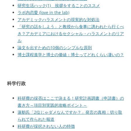
研究生活ハック(1) 挨拶をすることのススメ
ラボ内恋愛 (love in the lab)
アカデミックハラスメントの現実的な対処法
「研究の話をしよう」と教授から食事に誘われたら行くべ
き？アカデミアにおけるセクシャル・ハラスメントのリア
ル
論文を出すための10個のシンプルな原則
博士課程進学と博士の価値：博士ってどれくらい凄いの？
科学行政
科研費の採否はここで決まる！研究計画調書（申請書）の
書き方～項目別実践的攻略ポイント～
蓮舫氏「2位じゃダメなんですか？」発言の真相：切り取
られて作られた報道
科研費が採択されない人の特徴