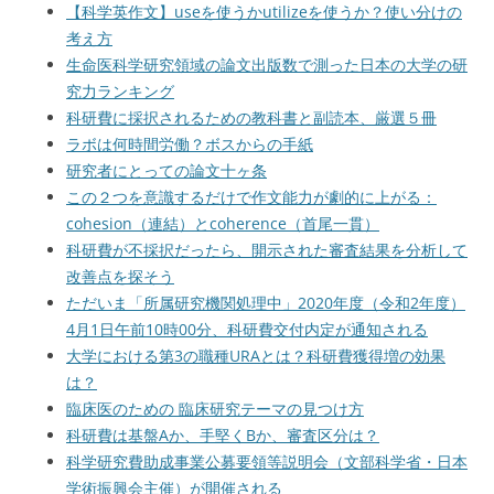
【科学英作文】useを使うかutilizeを使うか？使い分けの
考え方
生命医科学研究領域の論文出版数で測った日本の大学の研
究力ランキング
科研費に採択されるための教科書と副読本、厳選５冊
ラボは何時間労働？ボスからの手紙
研究者にとっての論文十ヶ条
この２つを意識するだけで作文能力が劇的に上がる：
cohesion（連結）とcoherence（首尾一貫）
科研費が不採択だったら、開示された審査結果を分析して
改善点を探そう
ただいま「所属研究機関処理中」2020年度（令和2年度）
4月1日午前10時00分、科研費交付内定が通知される
大学における第3の職種URAとは？科研費獲得増の効果
は？
臨床医のための 臨床研究テーマの見つけ方
科研費は基盤Aか、手堅くBか、審査区分は？
科学研究費助成事業公募要領等説明会（文部科学省・日本
学術振興会主催）が開催される