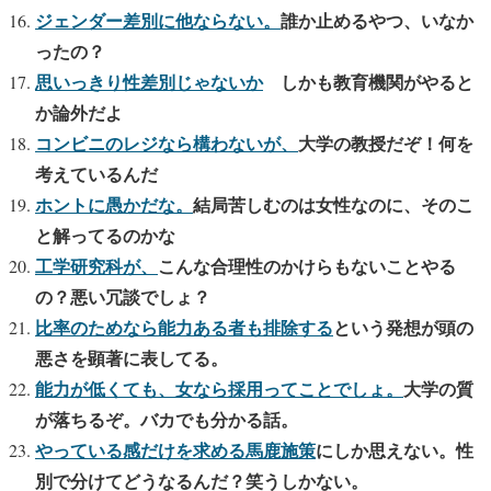
ジェンダー差別に他ならない。
誰か止めるやつ、いなか
ったの？
思
いっきり性差別じゃないか
しかも教育機関がやると
か論外だよ
コンビニのレジなら構わないが、
大学の教授だぞ！何を
考えているんだ
ホントに愚かだな。
結局苦しむのは女性なのに、そのこ
と解ってるのかな
工学研究科が、
こんな合理性のかけらもないことやる
の？悪い冗談でしょ？
比率のためなら能力ある者も排除する
という発想が頭の
悪さを顕著に表してる。
能力が低くても、女なら採用ってことでしょ。
大学の質
が落ちるぞ。バカでも分かる話。
やっている感だけを求める馬鹿施策
にしか思えない。性
別で分けてどうなるんだ？笑うしかない。