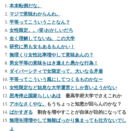
本末転倒だな。
マジで意味わからんわ。
平等ってこういうことなん？
女性限定。。(笑)おかしいだろ
全く理解してないね、この大学
研究に男も女もあるもんかい！
無理くり女性比率増やして意味あんの？
男女平等の意味をはき違えた愚かな行為！
ダイバーシティで女限定って、大いなる矛盾
平等ってこういう風にしてつくるものかなー
女性限定など姑息な大学運営としか言いようがない
思考停止国家らしいあほ
最高学府大学でさえこれか
アホなさくやな。
もうちょっと知恵が回らんのかな？
ばかすぎる
割合を増やすことが自体が目的になってる
無理矢理増やして無能ばっかり集まっても仕方ないでし
ょ