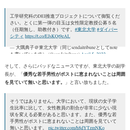
工学研究科のDEI推進プロジェクトについて御覧くだ
さい。とくに第一弾の目玉は女性限定教授公募５名
（任期無し、助教付き）です。
#東北大学
#ダイバー
シティ
https://t.co/EJsKQt9eAL
— 大隅典子＠東北大学（同じsendaitribuneとしてnote
も書いています） (@sendaitribune)
April 5, 2022
そして、さらにバッドなニュースですが、東北大学の副学
優秀な若手男性がポストに恵まれないことは周囲
長が、「
を見ていて無いと思います。
」と言い放ちました。
そうではありません。大学において、現状の女子学
生比率に比して、女性教員の割合が非常に少ない現
状を変える必要があると思います。また、優秀な若
手男性がポストに恵まれないことは周囲を見ていて
無いと思います。
pic.twitter.com/h8dYTzmNKo