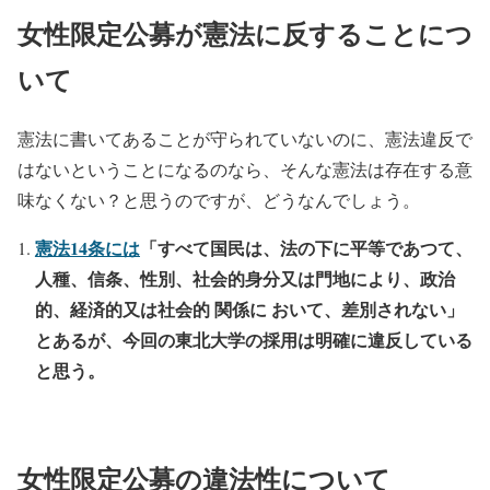
— GWが終わっちまった悲しみに (@scitechjp)
May 7,
女性限定公募が憲法に反することにつ
2022
いて
憲法に書いてあることが守られていないのに、憲法違反で
はないということになるのなら、そんな憲法は存在する意
味なくない？と思うのですが、どうなんでしょう。
憲法14条には
「すべて国民は、法の下に平等であつて、
人種、信条、性別、社会的身分又は門地により、政治
的、経済的又は社会的 関係に おいて、差別されない」
とあるが、今回の東北大学の採用は明確に違反している
と思う。
女性限定公募の違法性について