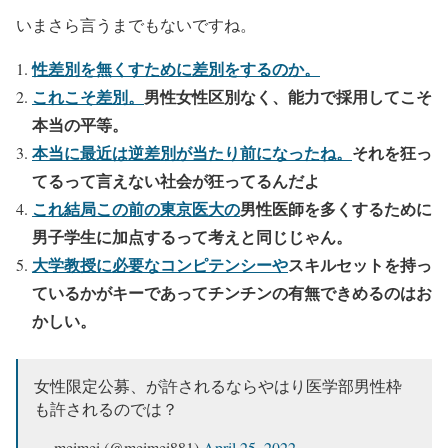
いまさら言うまでもないですね。
性差別を無くすために差別をするのか。
これこそ差別。
男性女性区別なく、能力で採用してこそ
本当の平等。
本当に最近は逆差別が当たり前になったね。
それを狂っ
てるって言えない社会が狂ってるんだよ
これ結局この前の東京医大の
男性医師を多くするために
男子学生に加点するって考えと同じじゃん。
大学教授に必要なコンピテンシーや
スキルセットを持っ
ているかがキーであってチンチンの有無できめるのはお
かしい。
女性限定公募、が許されるならやはり医学部男性枠
も許されるのでは？
— meimei (@meimei881)
April 25, 2022