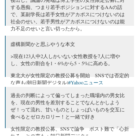
する愚痴、つまり若手ポジションに対するAAの話
で、某副学長は若手女性がアカポスにつけないのは
社会のせい、若手男性がアカポスにつけないのは能
力不足のせいと言い切ったから。
— あひるの先生 (@IMHO57)
April 29, 2022
虛構新聞かと思ふやうな本文
>現在123人中2人しかいない女性教授を7人に増や
し、女性の割合を1・6%から5・5%に高める。
東北大が女性限定の教授公募を開始 SNSでは否定的
な声も(朝日新聞デジタル)
#Yahooニュース
https://t.co/rn49rzHSH6
過去の判断によって偏ってしまった職場内の男女比
— 黒木 邦彦 (@Croquis_Kuni)
April 26, 2022
を、現在の男性を差別することでなんとかしよう
ぜ！って流れ、甘いものとしょっぱいものを交互に
食べるとゼロカロリー！と一緒で好き
女性限定の教授公募、SNSで論争 ポスト難で「心折
れる」との声も：朝日新聞デジタル