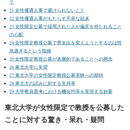
て
21
女性優遇人事で避けられないこと
22
女性優遇人事がもたらす不幸な結末
23
女性限定公募で採用された人が偏見を持たれること
の心配
24
女性限定教授公募で男女比を変えようとするのは性
急過ぎるという指摘
25
女性限定教授公募が表層的であることへの懸念
26
東北大学に失望
27
東北大学の女性限定教授公募実験への期待
28
東北大の試みに対する支持率
29
大学教員選考における機会均等を実現する妙案
東北大学が女性限定で教授を公募した
ことに対する驚き・呆れ・疑問