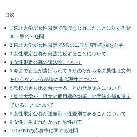
https://t.co/liropoknMu
目次
— shu (@Ai_Together)
April 26, 2022
1
東北大学が女性限定で教授を公募したことに対する驚
き・呆れ・疑問
2
東北大学が女性限定で5名の工学研究科教授を公募
3
女性限定公募が憲法に反することについて
4
女性限定公募の違法性について
5
今まで女性が虐げられてきたのだから今の男性は文句
をいうなという暴論の非合理性について
6
教授の男女比を合わせることの無意味さについて
7
東北大学が「男女の雇用機会均等」の意味を履き違え
ていることについて
8
女性限定公募が逆差別・性差別であることについて
9
女性に生まれたかった男性の声
10
LGBTの応募枠に関する疑問