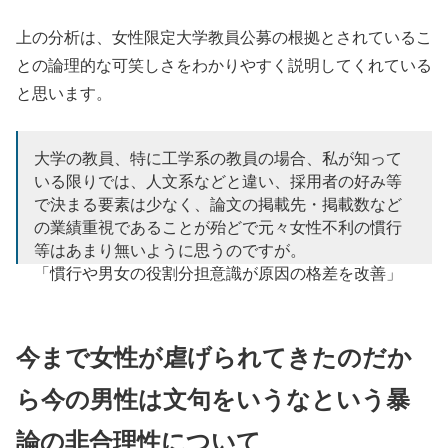
上の分析は、女性限定大学教員公募の根拠とされているこ
との論理的な可笑しさをわかりやすく説明してくれている
と思います。
大学の教員、特に工学系の教員の場合、私が知って
いる限りでは、人文系などと違い、採用者の好み等
で決まる要素は少なく、論文の掲載先・掲載数など
の業績重視であることが殆どで元々女性不利の慣行
等はあまり無いように思うのですが。
「慣行や男女の役割分担意識が原因の格差を改善」
にあてはまる？
— 寺西テルミン (@theremint)
April 24, 2022
今まで女性が虐げられてきたのだか
ら今の男性は文句をいうなという暴
論の非合理性について