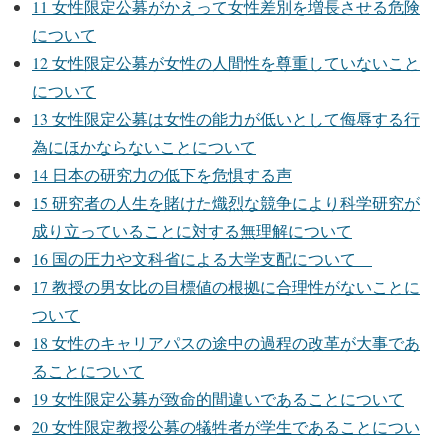
11
女性限定公募がかえって女性差別を増長させる危険
について
12
女性限定公募が女性の人間性を尊重していないこと
について
13
女性限定公募は女性の能力が低いとして侮辱する行
為にほかならないことについて
14
日本の研究力の低下を危惧する声
15
研究者の人生を賭けた熾烈な競争により科学研究が
成り立っていることに対する無理解について
16
国の圧力や文科省による大学支配について
17
教授の男女比の目標値の根拠に合理性がないことに
ついて
18
女性のキャリアパスの途中の過程の改革が大事であ
ることについて
19
女性限定公募が致命的間違いであることについて
20
女性限定教授公募の犠牲者が学生であることについ