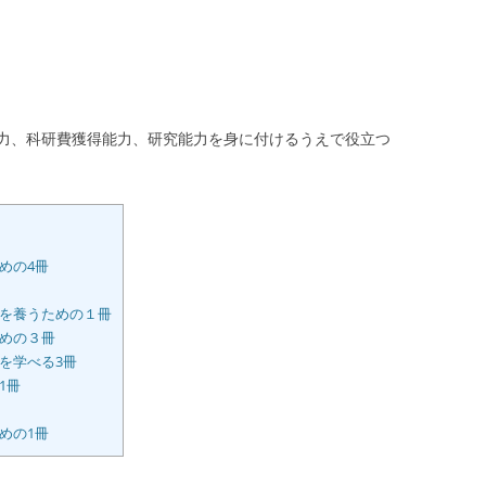
力、科研費獲得能力、研究能力を身に付けるうえで役立つ
めの4冊
を養うための１冊
めの３冊
を学べる3冊
1冊
めの1冊