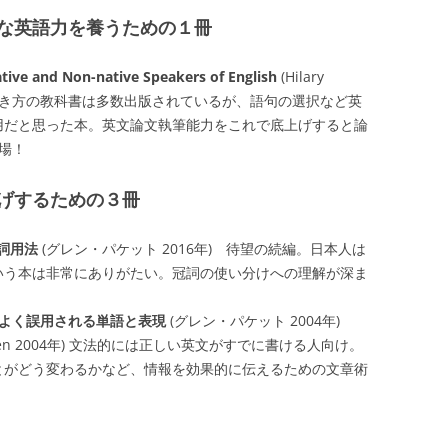
な英語力を養うための１冊
tive and Non-native Speakers of English
(Hilary
) 論文の書き方の教科書は多数出版されているが、語句の選択など英
用だと思った本。英文論文執筆能力をこれで底上げすると論
場！
げするための３冊
冠詞用法
(グレン・パケット 2016年) 待望の続編。日本人は
いう本は非常にありがたい。冠詞の使い分けへの理解が深ま
よく誤用される単語と表現
(グレン・パケット 2004年)
Gopen 2004年) 文法的には正しい英文がすでに書ける人向け。
とがどう変わるかなど、情報を効果的に伝えるための文章術