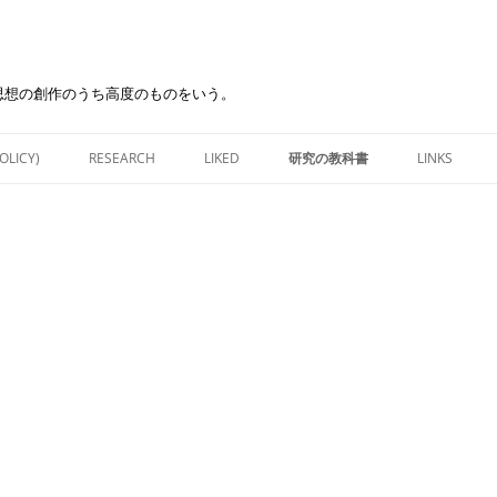
思想の創作のうち高度のものをいう。
Skip
to
OLICY)
RESEARCH
LIKED
研究の教科書
LINKS
content