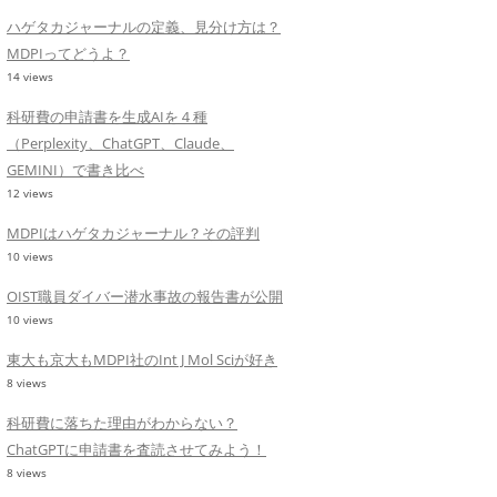
ハゲタカジャーナルの定義、見分け方は？
MDPIってどうよ？
14 views
科研費の申請書を生成AIを４種
（Perplexity、ChatGPT、Claude、
GEMINI）で書き比べ
12 views
MDPIはハゲタカジャーナル？その評判
10 views
OIST職員ダイバー潜水事故の報告書が公開
10 views
東大も京大もMDPI社のInt J Mol Sciが好き
8 views
科研費に落ちた理由がわからない？
ChatGPTに申請書を査読させてみよう！
8 views