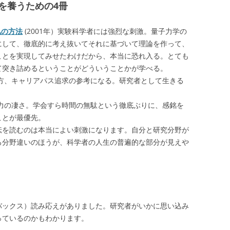
を養うための4冊
私の方法
(2001年）実験科学者には強烈な刺激。量子力学の
にして、徹底的に考え抜いてそれに基づいて理論を作って、
ことを実現してみせたわけだから、本当に恐れ入る。とても
て突き詰めるということがどういうことかが学べる。
、キャリアパス追求の参考になる。研究者として生きる
の凄さ。学会すら時間の無駄という徹底ぶりに、感銘を
ことが最優先。
を読むのは本当によい刺激になります。自分と研究分野が
ろ分野違いのほうが、科学者の人生の普遍的な部分が見えや
バックス）読み応えがありました。研究者がいかに思い込み
っているのかもわかります。