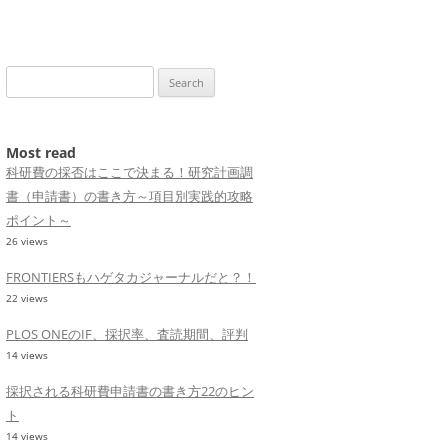
Search
for:
Most read
科研費の採否はここで決まる！研究計画調
書（申請書）の書き方～項目別実践的攻略
ポイント～
26 views
FRONTIERSもハゲタカジャーナルだと？！
22 views
PLOS ONEのIF、採択率、査読期間、評判
14 views
採択される科研費申請書の書き方22のヒン
ト
14 views