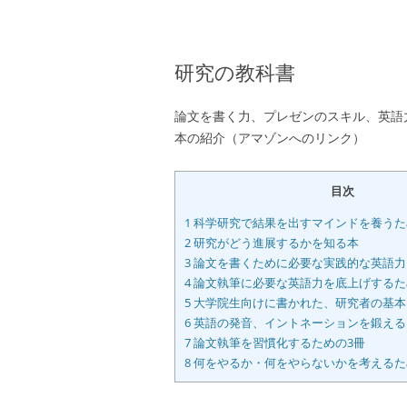
研究の教科書
論文を書く力、プレゼンのスキル、英語
本の紹介（アマゾンへのリンク）
目次
1
科学研究で結果を出すマインドを養うた
2
研究がどう進展するかを知る本
3
論文を書くために必要な実践的な英語力
4
論文執筆に必要な英語力を底上げするた
5
大学院生向けに書かれた、研究者の基本
6
英語の発音、イントネーションを鍛える
7
論文執筆を習慣化するための3冊
8
何をやるか・何をやらないかを考えるた