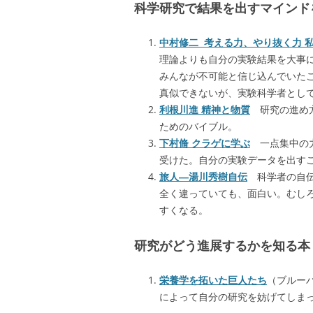
科学研究で結果を出すマインド
中村修二
考える力、やり抜く力 
理論よりも自分の実験結果を大事
みんなが不可能と信じ込んでいた
真似できないが、実験科学者とし
利根川進
精神と物質
研究の進め方
ためのバイブル。
下村脩
クラゲに学ぶ
一点集中の力
受けた。自分の実験データを出す
旅人―湯川秀樹自伝
科学者の自伝
全く違っていても、面白い。むし
すくなる。
研究がどう進展するかを知る本
栄養学を拓いた巨人たち
（ブルー
によって自分の研究を妨げてしま