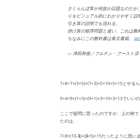
さくらんぼ算が何故か話題なのだが
りをビジュアル的にわかりやすく説
引き算の説明でも現れる。
掛け算の順序問題と違い、これは教
ちなみにこの教科書は東京書籍。
pi
— 津田和俊／フルチン・ブースト済モモモ 
7+8=7+(3+5)=(7+3)+5=10+5=15とや
9+4=9+(1+3)=(9+1)+3=10+3=13でい
ここで疑問に思ったのですが、上の例で
たのは、
7+8=(10-
3
)+(
3
+5)=15だったように思い