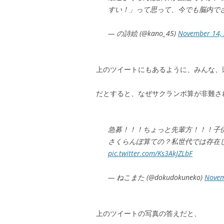
すい！」って思って、今でも脳内で
— の詩絵 (@kano_45)
November 14,
上のツイートにもあるように、みんな、
だとすると、なぜサクランボ算が非難さ
急募！！！ちょっと先輩方！！！子
さくらんぼ算ての？私世代では存在
pic.twitter.com/Ks3AkJZLbF
— ねこまた (@dokudokuneko)
Novem
上のツイートの写真の答えだと、