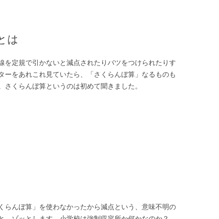
とは
線を定規で引かないと減点されたりバツをつけられたりす
ターをあれこれ見ていたら、「さくらんぼ算」なるものも
。さくらんぼ算というのは初めて聞きました。
くらんぼ算」を使わなかったから減点という、意味不明の
と、ゾッとします。小学校は強制収容所か何かなのか？