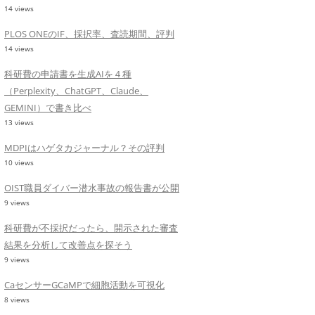
14 views
PLOS ONEのIF、採択率、査読期間、評判
14 views
科研費の申請書を生成AIを４種
（Perplexity、ChatGPT、Claude、
GEMINI）で書き比べ
13 views
MDPIはハゲタカジャーナル？その評判
10 views
OIST職員ダイバー潜水事故の報告書が公開
9 views
科研費が不採択だったら、開示された審査
結果を分析して改善点を探そう
9 views
CaセンサーGCaMPで細胞活動を可視化
8 views