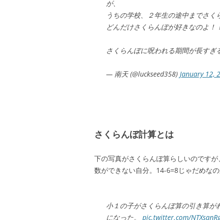
が、
うちの学校、２年生の途中までさく
どんだけさくらんぼが好きなのよ！
さくらんぼに呪われる期間が長すぎ
— 南天 (@luckseed358)
January 12, 
さくらんぼ計算とは
下の写真がさくらんぼ算らしいのですが
数ができない自分。14-6=8じゃだめな
小１の子がさくらんぼ算の引き算が
になった。
pic.twitter.com/NTXsanR