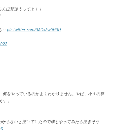
らんぼ算使うってよ！！
！
る‥
pic.twitter.com/38Ox8w9H3U
2022
、何をやっているのかよくわかりません。やば、小１の算
のか。。
わからないと泣いていたので僕もやってみたら泣きそう
gD