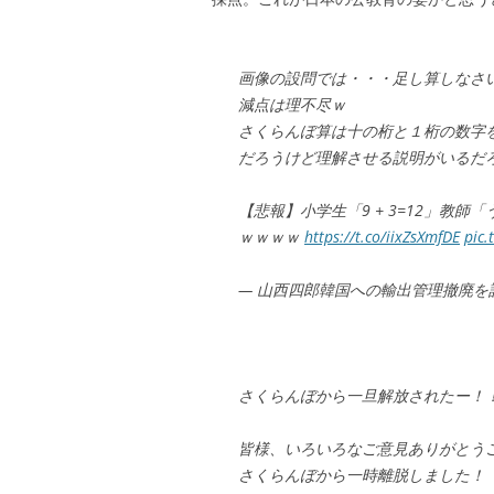
画像の設問では・・・足し算しなさ
減点は理不尽ｗ
さくらんぼ算は十の桁と１桁の数字
だろうけど理解させる説明がいるだ
【悲報】小学生「9 + 3=12」教
ｗｗｗｗ
https://t.co/iixZsXmfDE
pic.
— 山西四郎韓国への輸出管理撤廃を許さない 
さくらんぼから一旦解放されたー！
皆様、いろいろなご意見ありがとう
さくらんぼから一時離脱しました！