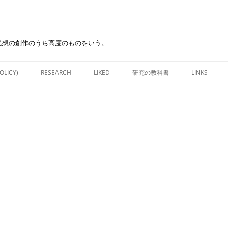
思想の創作のうち高度のものをいう。
Skip
to
OLICY)
RESEARCH
LIKED
研究の教科書
LINKS
content