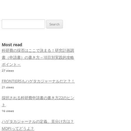
Search
for:
Most read
科研費の採否はここで決まる！研究計画調
書（申請書）の書き方～項目別実践的攻略
ポイント～
27 views
FRONTIERSもハゲタカジャーナルだと？！
21 views
採択される科研費申請書の書き方22のヒン
ト
16 views
ハゲタカジャーナルの定義、見分け方は？
MDPIってどうよ？