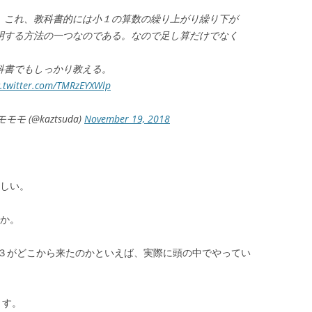
、これ、教科書的には小１の算数の繰り上がり繰り下が
明する方法の一つなのである。なので足し算だけでなく
科書でもしっかり教える。
c.twitter.com/TMRzEYXWlp
(@kaztsuda)
November 19, 2018
るらしい。
いのか。
３がどこから来たのかといえば、実際に頭の中でやってい
ます。