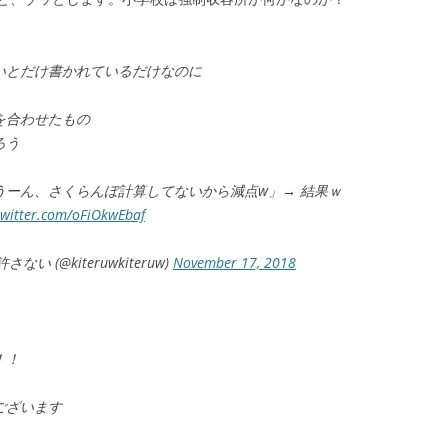
いとだけ書かれているだけなのに
を合わせたもの
ろう
師「うーん、さくらんぼ計算してないから減点w」→ 結果ｗ
twitter.com/oFiOkwEbaf
(@kiteruwkiteruw)
November 17, 2018
！！
ございます