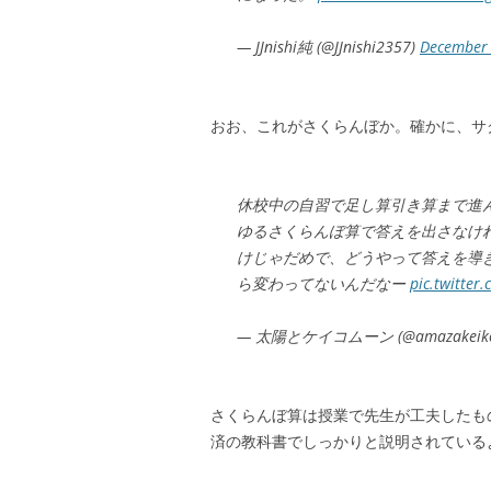
— JJnishi純 (@JJnishi2357)
December 
おお、これがさくらんぼか。確かに、サ
休校中の自習で足し算引き算まで進
ゆるさくらんぼ算で答えを出さなけ
けじゃだめで、どうやって答えを導
ら変わってないんだなー
pic.twitter
— 太陽とケイコムーン (@amazakeik
さくらんぼ算は授業で先生が工夫したも
済の教科書でしっかりと説明されている