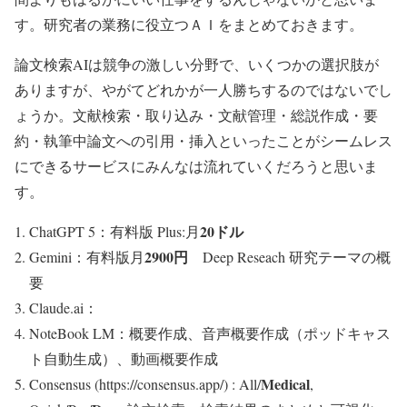
す。研究者の業務に役立つＡＩをまとめておきます。
論文検索AIは競争の激しい分野で、いくつかの選択肢が
ありますが、やがてどれかが一人勝ちするのではないでし
ょうか。文献検索・取り込み・文献管理・総説作成・要
約・執筆中論文への引用・挿入といったことがシームレス
にできるサービスにみんなは流れていくだろうと思いま
す。
20ドル
ChatGPT 5：有料版 Plus:月
2900円
Gemini：有料版月
Deep Reseach 研究テーマの概
要
Claude.ai：
NoteBook LM：概要作成、音声概要作成（ポッドキャス
ト自動生成）、動画概要作成
Medical
Consensus (https://consensus.app/) : All/
,