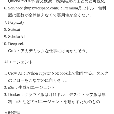
Deep
Quick/Pro/
論文検索、検索結果のまとめと可視化
SciSpace (https://scispace.com/)：Premium月12ドル 無料
版は回数が全然使えなくて実用性が全くない。
Perplexity
Scite.ai
ScholarAI
Deepseek：
Grok：アカデミックな仕事には向かなそう。
AIエージェント
Crew AI：Python Jupyter Notebook上で動作する。タスク
のフローをこなすのに向くそう。
n8n：生成AIエージェント
Docker：クラウド版は月11ドル、デスクトップ版は無
料 n8nなどのAIエージェントを動かすためのもの
文献管理