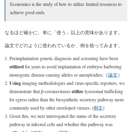
Economics is the study of how to
utilize
limited resources to
achieve good ends.
なるほど確かに、単に「使う」以上の意味があります。
論文でどのように使われているか、例を拾ってみます。
Preimplantation genetic diagnosis and screening have been
utilized
for years to avoid implantation of embryos harboring
monogenic disease-causing alleles or aneuploidies.（
論文
）
Using
imaging methodologies and virus-specific reporters, we
utilize
demonstrate that β-coronaviruses
lysosomal trafficking
for egress rather than the biosynthetic secretory pathway more
commonly used by other enveloped viruses. (
例文
)
Given this, we next interrogated the status of the secretory
pathway in infected cells and whether this pathway was