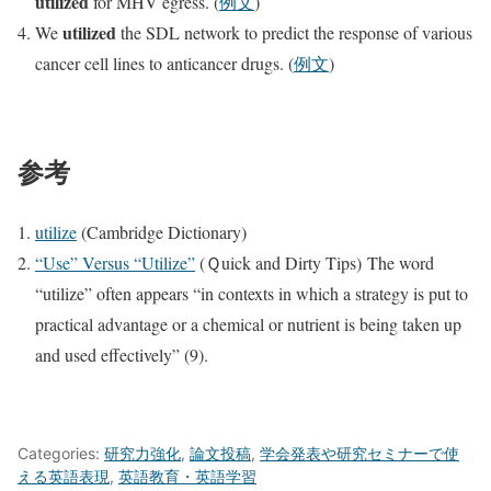
utilized
for MHV egress. (
例文
)
utilized
We
the SDL network to predict the response of various
cancer cell lines to anticancer drugs. (
例文
)
参考
utilize
(Cambridge Dictionary)
“Use” Versus “Utilize”
(Ｑuick and Dirty Tips) The word
“utilize” often appears “in contexts in which a strategy is put to
practical advantage or a chemical or nutrient is being taken up
and used effectively” (9).
Categories:
研究力強化
,
論文投稿
,
学会発表や研究セミナーで使
える英語表現
,
英語教育・英語学習