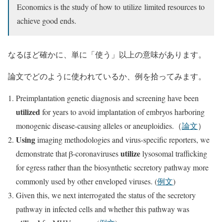
Economics is the study of how to
utilize
limited resources to
achieve good ends.
なるほど確かに、単に「使う」以上の意味があります。
論文でどのように使われているか、例を拾ってみます。
Preimplantation genetic diagnosis and screening have been
utilized
for years to avoid implantation of embryos harboring
monogenic disease-causing alleles or aneuploidies.（
論文
）
Using
imaging methodologies and virus-specific reporters, we
utilize
demonstrate that β-coronaviruses
lysosomal trafficking
for egress rather than the biosynthetic secretory pathway more
commonly used by other enveloped viruses. (
例文
)
Given this, we next interrogated the status of the secretory
pathway in infected cells and whether this pathway was