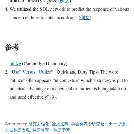
utilized
for MHV egress. (
例文
)
utilized
We
the SDL network to predict the response of various
cancer cell lines to anticancer drugs. (
例文
)
参考
utilize
(Cambridge Dictionary)
“Use” Versus “Utilize”
(Ｑuick and Dirty Tips) The word
“utilize” often appears “in contexts in which a strategy is put to
practical advantage or a chemical or nutrient is being taken up
and used effectively” (9).
Categories:
研究力強化
,
論文投稿
,
学会発表や研究セミナーで使
える英語表現
,
英語教育・英語学習