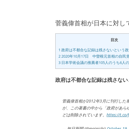
菅義偉首相が日本に対し
目次
1
政府は不都合な記録は残さないという政
2
2020年10月17日 中曽根元首相の自民
3
日本学術会議の推薦者105人のうち6人
政府は不都合な記録は残さない
菅義偉首相が2012年3月に刊行し
が、この著書の中から「政府があら
どは削除されています。
https://t.co
— 毎日新聞 (@mainichi)
October 19,