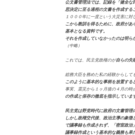
公文書管理法では、記録を「健全な
思決定に至る過程の文書を作成する
１０００年に一度という大災害に対
こから教訓を得るために、政府があ
基本となる資料です。
それを作成していなかったのは明ら
（中略）
これでは、民主党政権のが
自らの失
総務大臣を務めた私の経験からして
このように基本的な事柄を放置する
事実、震災から１ヶ月後の４月の時
の作成と保存の徹底を指示していま
民主党は野党時代に政府の文書管理
しかし政権交代後、政治主導の象徴
で議事録も作成されず、「密室政治
議事録作成という基本的な義務も果