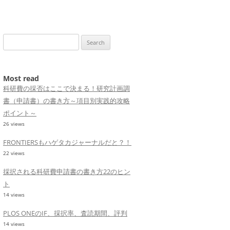
Search
for:
Most read
科研費の採否はここで決まる！研究計画調
書（申請書）の書き方～項目別実践的攻略
ポイント～
26 views
FRONTIERSもハゲタカジャーナルだと？！
22 views
採択される科研費申請書の書き方22のヒン
ト
14 views
PLOS ONEのIF、採択率、査読期間、評判
14 views