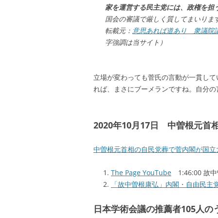
家を運営する民主党には、政権を担
国会の審議で厳しく質してまいりま
転載元：
意思あれば道あり 衆議院
字強調は当サイト）
立場が変わっても菅氏の言動が一貫して
れば、まさにブーメランですね。自分の
2020年10月17日 中曽根元
中曽根元首相の自民党葬で菅内閣が国立
The Page YouTube
1:46:00 
「故中曽根康弘」内閣・自由民主
日本学術会議の推薦者105人の