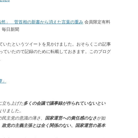
当然」 菅首相の新書から消えた言葉の重み
会員限定有料
分 毎日新聞
ていたというツイートを見かけました。おそらくこの記事
っていたので記録のために転載しておきます。このブログ
。
導」
に立ち上げた
多くの会議で議事録が作られていないとい
なりました。
の民主党の意識の薄さ、
国家運営への責任感のなさ
が如
、政党の主義主張とは全く関係のない、国家運営の基本