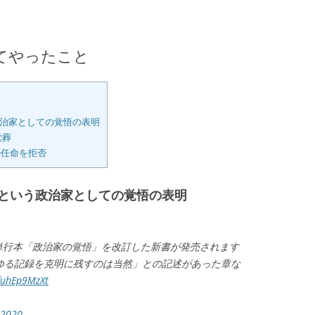
てやったこと
治家としての覚悟の表明
党葬
の任命を拒否
という政治家としての覚悟の表明
た単行本「政治家の覚悟」を改訂した新書が発売されます
ゆる記録を克明に残すのは当然」との記述があった章な
/fuhEp9MzXt
 2020