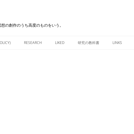
思想の創作のうち高度のものをいう。
Skip
to
OLICY)
RESEARCH
LIKED
研究の教科書
LINKS
content