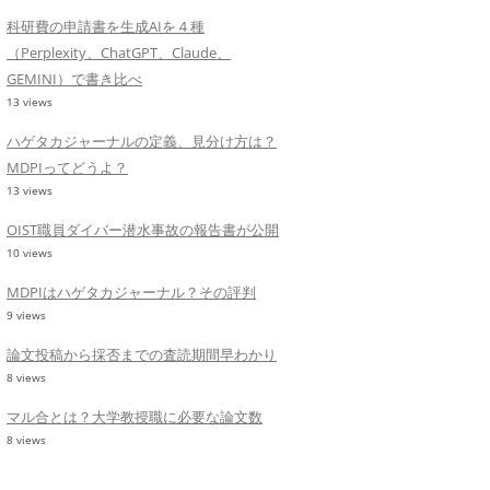
科研費の申請書を生成AIを４種
（Perplexity、ChatGPT、Claude、
GEMINI）で書き比べ
13 views
ハゲタカジャーナルの定義、見分け方は？
MDPIってどうよ？
13 views
OIST職員ダイバー潜水事故の報告書が公開
10 views
MDPIはハゲタカジャーナル？その評判
9 views
論文投稿から採否までの査読期間早わかり
8 views
マル合とは？大学教授職に必要な論文数
8 views