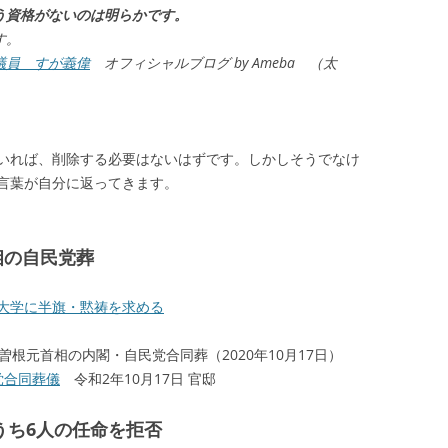
う資格がないのは明らかです。
す。
議員 すが義偉
オフィシャルブログ by Ameba （太
いれば、削除する必要はないはずです。しかしそうでなけ
言葉が自分に返ってきます。
首相の自民党葬
大学に半旗・黙祷を求める
故中曽根元首相の内閣・自民党合同葬（2020年10月17日）
党合同葬儀
令和2年10月17日 官邸
うち6人の任命を拒否