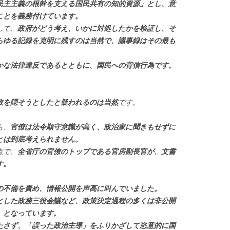
民主主義の根幹を支える国民共有の知的資源」とし、意
ことを義務付けています。
して、
政府がどう考え、いかに対処したかを検証し、そ
らゆる記録を克明に残すのは当然で、議事録はその最も
かな法律違反であるとともに、国民への背信行為です。
敗を隠そうとしたと疑われるのは当然
です。
も、
官僚は法令順守意識が高く、政治家に聞きもせずに
とは到底考えられません。
点で、
全省庁の官僚のトップである官房副長官が、文書
す。
の不備を責め、情報公開を声高に叫んでいました。
とした政務三役会議など、政策決定過程の多くは非公開
」となっています。
たさず、「誤った政治主導」をふりかざして恣意的に国