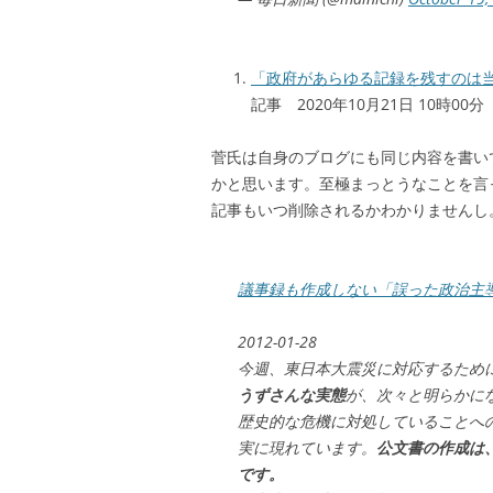
「政府があらゆる記録を残すのは
記事 2020年10月21日 10時00
菅氏は自身のブログにも同じ内容を書い
かと思います。至極まっとうなことを言
記事もいつ削除されるかわかりませんし
議事録も作成しない「誤った政治主
2012-01-28
今週、東日本大震災に対応するため
うずさんな実態
が、次々と明らかに
歴史的な危機に対処していることへ
実に現れています。
公文書の作成は
です。