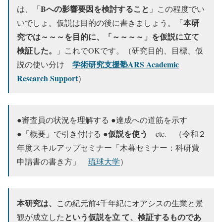
Bへの影響要因を検討すること
は、「
」この程度でい
本研
いでしょ。仮説は目的の後に書きましょう。「
究では～～～を目的に、「～～～～」を仮説に立て
検証した。
」これでOKです。（研究目的、目標、仮
学術研究支援塾ARS Academic
説の使い分け
Research Support
）
●審査員の状況を理解する ●達成への道筋を示す
仮説を使う
●「概要」で引き付ける ●
etc. （令和２
年度スキルアップセミナー「木暮セミナー：科研費
申請書の書き方」
琉球大学
）
本研究は、
この紀元前4千年紀にオアシスの生業と景
という仮説を立 て、検証するものであ
観が成立した