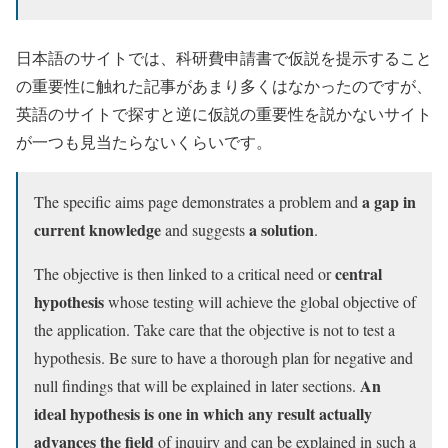
日本語のサイトでは、科研費申請書で仮説を提示すること
の重要性に触れた記事があまり多くはなかったのですが、
英語のサイトで探すと逆に仮説の重要性を説かないサイト
が一つも見当たらないくらいです。
a gap
in
The specific aims page demonstrates a problem and
current knowledge
a solution
and suggests
.
central
The objective is then linked to a critical need or
hypothesis
whose testing will achieve the global objective of
the application. Take care that the objective is not to test a
hypothesis. Be sure to have a thorough plan for negative and
An
null findings that will be explained in later sections.
ideal hypothesis is one in which any result actually
advances the field
of inquiry and can be explained in such a