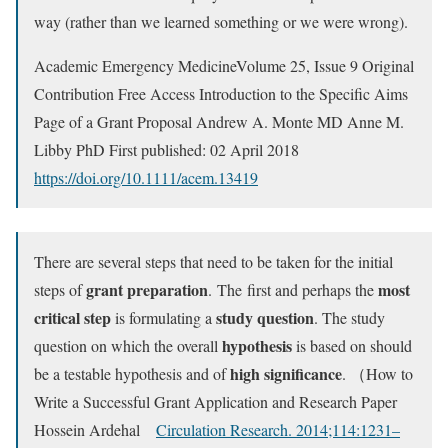
way (rather than we learned something or we were wrong).
Academic Emergency MedicineVolume 25, Issue 9 Original
Contribution Free Access Introduction to the Specific Aims
Page of a Grant Proposal Andrew A. Monte MD Anne M.
Libby PhD First published: 02 April 2018
https://doi.org/10.1111/acem.13419
There are several steps that need to be taken for the initial
grant preparation
most
steps of
. The first and perhaps the
critical step
study question
is formulating a
. The study
hypothesis
question on which the overall
is based on should
high significance
be a testable hypothesis and of
. （How to
Write a Successful Grant Application and Research Paper
Hossein Ardehal
Circulation Research. 2014;114:1231–