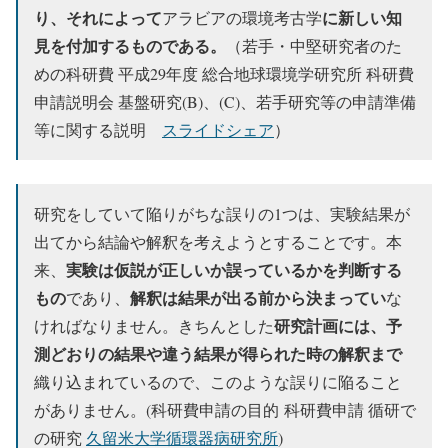
り、それによって
に新しい知
アラビアの環境考古学
見を付加するものである。
（若手・中堅研究者のた
めの科研費 平成29年度 総合地球環境学研究所 科研費
申請説明会 基盤研究(B)、(C)、若手研究等の申請準備
等に関する説明
スライドシェア
）
研究をしていて陥りがちな誤りの1つは、実験結果が
出てから結論や解釈を考えようとすることです。本
実験は仮説が正しいか誤っているかを判断する
来、
もの
解釈は結果が出る前から決まってい
であり、
な
研究計画には、予
ければなりません。きちんとした
測どおりの結果や違う結果が得られた時の解釈まで
織り込まれているので、このような誤りに陥ること
がありません。(科研費申請の目的 科研費申請 循研で
の研究
久留米大学循環器病研究所
)