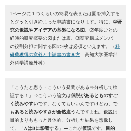
1ページに１つくらいの簡易な表または図を挿入する
①研
とグッと引き締まった申請書になります。特に、
究の仮説やアイデアの基盤になる図
、②年度ごとの
経時的研究概要の図または表、③研究構成メンバー
の役割分担に関する図の3枚は必須
といえます。（
科
研費獲得の意義と申請書の書き方
高知大学医学部
外科学講座外科）
「こうだと思う・こういう疑問がある⇒分析して検
仮説があるとものすご
証する！」⇒こういう論文は
く読みやすい
です。なくてもいいんですけどね、で
あると読みやすさが全然違う
も
んですよね。仮説は
目的よりももっと具体的。分析した結果を想像し
AはBに影響する
仮説
目的
て、「
」→これが
です。