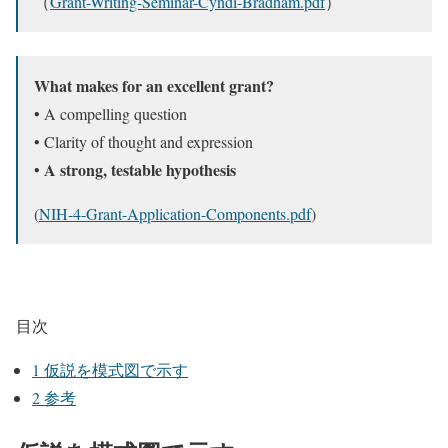
（
Grant-Writing-Seminar-Cyndi-Bradham.pdf
）
What makes for an excellent grant?
• A compelling question
• Clarity of thought and expression
A strong, testable hypothesis
•
(
NIH-4-Grant-Application-Components.pdf
)
目次
1
仮説を模式図で示す
2
参考