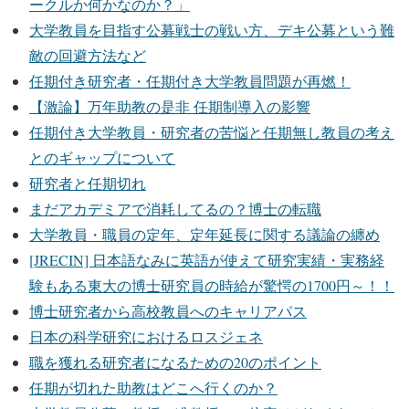
ークルか何かなのか？」
大学教員を目指す公募戦士の戦い方、デキ公募という難
敵の回避方法など
任期付き研究者・任期付き大学教員問題が再燃！
【激論】万年助教の是非 任期制導入の影響
任期付き大学教員・研究者の苦悩と任期無し教員の考え
とのギャップについて
研究者と任期切れ
まだアカデミアで消耗してるの？博士の転職
大学教員・職員の定年、定年延長に関する議論の纏め
[JRECIN] 日本語なみに英語が使えて研究実績・実務経
験もある東大の博士研究員の時給が驚愕の1700円～！！
博士研究者から高校教員へのキャリアパス
日本の科学研究におけるロスジェネ
職を獲れる研究者になるための20のポイント
任期が切れた助教はどこへ行くのか？