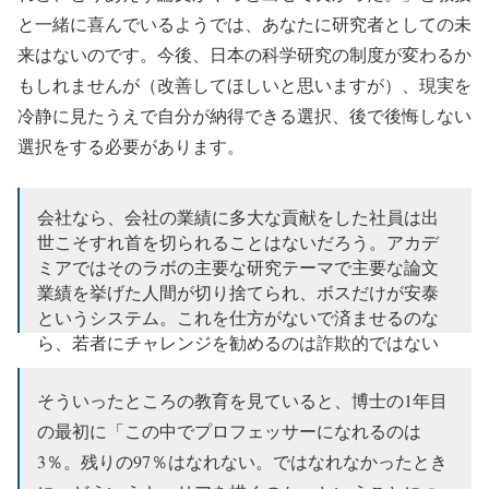
と一緒に喜んでいるようでは、あなたに研究者としての未
来はないのです。今後、日本の科学研究の制度が変わるか
もしれませんが（改善してほしいと思いますが）、現実を
冷静に見たうえで自分が納得できる選択、後で後悔しない
選択をする必要があります。
会社なら、会社の業績に多大な貢献をした社員は出
世こそすれ首を切られることはないだろう。アカデ
ミアではそのラボの主要な研究テーマで主要な論文
業績を挙げた人間が切り捨てられ、ボスだけが安泰
というシステム。これを仕方がないで済ませるのな
ら、若者にチャレンジを勧めるのは詐欺的ではない
か？
そういったところの教育を見ていると、博士の1年目
— 日本の科学と技術 (@scitechjp)
2018年6月16日
の最初に「この中でプロフェッサーになれるのは
3％。残りの97％はなれない。ではなれなかったとき