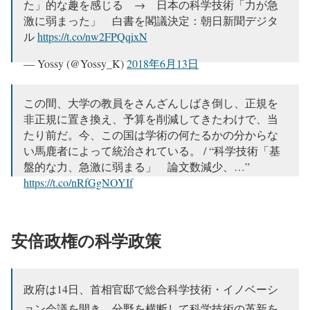
た」的な趣を感じる → 日本の科学技術「力が急
激に弱まった」 白書を閣議決定：朝日新聞デジタ
ル
https://t.co/nw2FPQqixN
— Yossy (@Yossy_K)
2018年6月13日
この間、大学の教員をさんざんしばき倒し、正規を
非正規に置き換え、予算を削減してきたわけで、当
たり前だ。今、この国は学術の何たるかの分からな
い馬鹿者によって統治されている。 / “科学技術「基
盤的な力、急激に弱まる」 論文数減少、…”
https://t.co/nRfGgNOYIf
— 渡辺輝人 (@nabeteru1Q78)
2018年6月13日
安倍政権の科学政策
政府は14日、首相官邸で総合科学技術・イノベーシ
ョン会議を開き、分野を横断して科学技術の革新を