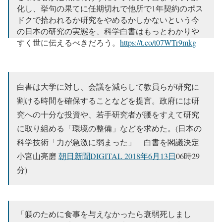
化し、挙句の果てに任期切れで他所で1年契約のポス
ドクで拾われるか研究をやめるかしかないという今
の日本の研究の実態を、科学白書はもっとわかりや
すく世に伝えるべきだろう。
https://t.co/t07WTr9mkg
— 日本の科学と技術 (@scitechjp)
2018年6月15日
白書は大学に対し、会議を減らして教員らが研究に
割ける時間を確保することなどを提言。政府には研
究への十分な投資や、若手研究者が腰をすえて研究
に取り組める「環境の整備」などを求めた。(日本の
科学技術「力が急激に弱まった」 白書を閣議決定
小宮山亮磨
朝日新聞DIGITAL 2018年6月13日
06時29
分)
「躾のために食事を与えなかったら衰弱死しまし