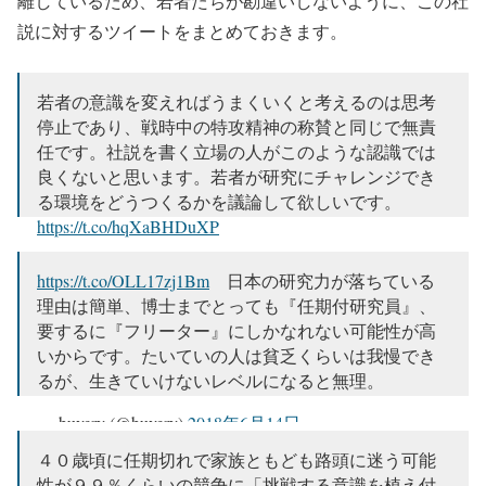
離しているため、若者たちが勘違いしないように、この社
説に対するツイートをまとめておきます。
若者の意識を変えればうまくいくと考えるのは思考
停止であり、戦時中の特攻精神の称賛と同じで無責
任です。社説を書く立場の人がこのような認識では
良くないと思います。若者が研究にチャレンジでき
る環境をどうつくるかを議論して欲しいです。
https://t.co/hqXaBHDuXP
— Satoshi Tanaka (@sato51643335)
2018年6月13日
https://t.co/OLL17zj1Bm
日本の研究力が落ちている
理由は簡単、博士までとっても『任期付研究員』、
要するに『フリーター』にしかなれない可能性が高
いからです。たいていの人は貧乏くらいは我慢でき
るが、生きていけないレベルになると無理。
— buvery (@buvery)
2018年6月14日
４０歳頃に任期切れで家族ともども路頭に迷う可能
性が９９％くらいの競争に「挑戦する意識を植え付