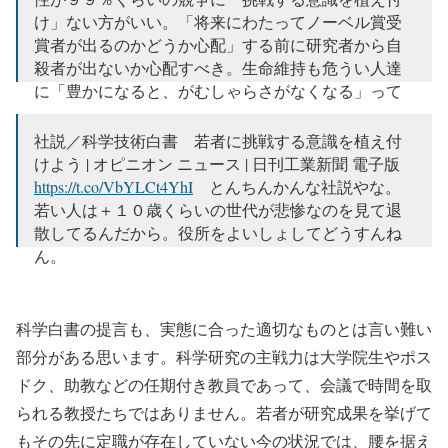
け」ない方がいい。「将来にわたってノーベル賞受
賞者が出るのかどうか心配」する前に研究者から自
殺者が出ないか心配すべき。生命維持も危うい人達
に「豊かになると、がむしゃらさがなくなる」って
何？
社説／科学技術白書 若者に挑戦する意識を植え付
— 日本の科学と技術 (@scitechjp)
2018年6月14日
けよう | オピニオン ニュース | 日刊工業新聞 電子版
https://t.co/VbYLCt4YhI
とんちんかんな社説やな。
若い人は＋１０歳くらいの世代が悲惨なのを見て退
散してるんだから。役所をよいしょしてどうすんね
ん。
— mi__yan (@A__Mizu_ta)
2018年6月14日
科学白書の提言も、実態に合った適切なものとは言い難い
部分がある思います。科学研究の主戦力は大学院生やポス
ドク、助教などの任期付き教員であって、会議で時間を取
られる教授たちではありません。若者が研究成果を挙げて
もその先に定職が存在していない今の状況では、腰を据え