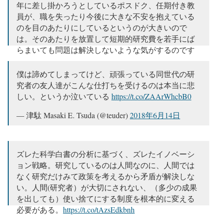
年に差し掛かろうとしているポスドク、任期付き教
員が、職を失ったり今後に大きな不安を抱えている
のを目のあたりにしているというのが大きいので
は。そのあたりを放置して短期的研究費を若手にば
らまいても問題は解決しないような気がするのです
が。
僕は諦めてしまってけど、頑張っている同世代の研
— 何者でもないおっさん (@tsuyomiyakawa)
2018年6
究者の友人達がこんな仕打ちを受けるのは本当に悲
月15日
しい。というか泣いている
https://t.co/ZAArWhcbB0
— 津駄 Masaki E. Tsuda (@teuder)
2018年6月14日
ズレた科学白書の分析に基づく、ズレたイノベーシ
ョン戦略。研究しているのは人間なのに、人間では
なく研究だけみて政策を考えるから矛盾が解決しな
い。人間(研究者）が大切にされない、（多少の成果
を出しても）使い捨てにする制度を根本的に変える
必要がある。
https://t.co/tAzsEdkbnh