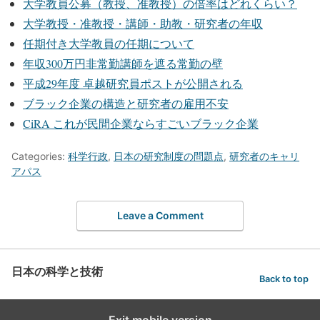
大学教員公募（教授、准教授）の倍率はどれくらい？
大学教授・准教授・講師・助教・研究者の年収
任期付き大学教員の任期について
年収300万円非常勤講師を遮る常勤の壁
平成29年度 卓越研究員ポストが公開される
ブラック企業の構造と研究者の雇用不安
CiRA これが民間企業ならすごいブラック企業
Categories:
科学行政
,
日本の研究制度の問題点
,
研究者のキャリ
アパス
Leave a Comment
日本の科学と技術
Back to top