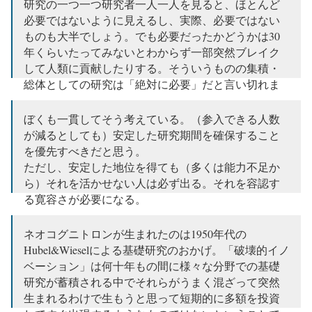
研究の一つ一つ研究者一人一人を見ると、ほとんど
必要ではないように見えるし、実際、必要ではない
ものも大半でしょう。でも必要だったかどうかは30
年くらいたってみないとわからず一部突然ブレイク
して人類に貢献したりする。そういうものの集積・
総体としての研究は「絶対に必要」だと言い切れま
す。
https://t.co/87VeV2CHpR
ぼくも一貫してそう考えている。（参入できる人数
— 何者でもないおっさん (@tsuyomiyakawa)
2018年6
が減るとしても）安定した研究期間を確保すること
月15日
を優先すべきだと思う。
ただし、安定した地位を得ても（多くは能力不足か
ら）それを活かせない人は必ず出る。それを容認す
る寛容さが必要になる。
当然、話は単純ではない。
https://t.co/FmIopmJNlz
ネオコグニトロンが生まれたのは1950年代の
Hubel&Wieselによる基礎研究のおかげ。「破壊的イノ
— Hal Tasaki (@Hal_Tasaki)
2018年6月15日
ベーション」は何十年もの間に様々な分野での基礎
研究が蓄積される中でそれらがうまく混ざって突然
生まれるわけで生もうと思って短期的に多額を投資