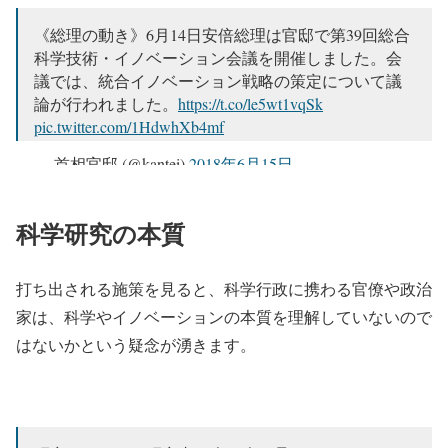
— 日本の科学と技術 (@scitechjp)
2018年6月16日
《総理の動き》6月14日安倍総理は官邸で第39回総合
科学技術・イノベーション会議を開催しました。会
議では、統合イノベーション戦略の策定について議
論が行われました。
https://t.co/le5wt1vqSk
pic.twitter.com/1HdwhXb4mf
— 首相官邸 (@kantei)
2018年6月15日
科学研究の本質
打ち出される施策を見ると、科学行政に携わる官僚や政治
家は、科学やイノベーションの本質を理解していないので
はないかという疑念が湧きます。