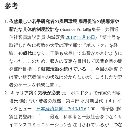
参考
依然厳しい若手研究者の雇用環境 雇用促進の誘導策や
新たな具体的制度設計を
(Science Portal編集長・共同通
信社客員論説委員 内城喜貴
2018年3月16日
) 「博士号を
取得した後に複数の大学の理学部で『ポスドク』を経
40歳代
験。
になり、子供も成長して出費がかさむように
なった。このため、収入の安定を目指して民間企業の開
就職活動を続けている
発部門目指して
」。今回の調査で
は若い研究者個々の状況は分からないが、こうした研究
者のケースを頻繁に聞く。
キャリア築く気概が必要
元「ポスドク」で作家の円城
塔氏 働けない 若者の危機 第４部 氷河期世代（４）イ
ンタビュー
日本経済新聞 2013/1/16
2:00 電子版 (閲
覧は要登録）「… 最近、科学者と一般社会をつなぐサ
つな
イエンスコミュニケーションが注目されているが、