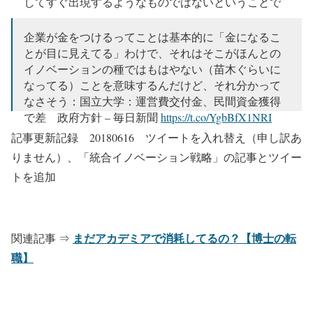
してすぐ出現するようなものではないということで
しょう。
企業が金をつけるってことは基本的に「金になるこ
— 何者でもないおっさん (@tsuyomiyakawa)
2018年6
とが目に見えてる」わけで、それはそこがほんとの
月15日
イノベーションの種ではもはやない（苗木ぐらいに
なってる）ことを意味するんだけど、それ分かって
なさそう：国立大学：運営費交付金、民間資金獲得
で差 政府方針 – 毎日新聞
https://t.co/YgbBfX1NRI
記事更新記録 20180616 ツイートを入れ替え（申し訳あ
— kazy (@gakeau)
2018年6月15日
りません）、「統合イノベーション戦略」の記事とツイー
トを追加
まだアカデミアで消耗してるの？【博士の転
関連記事 ⇒
職】