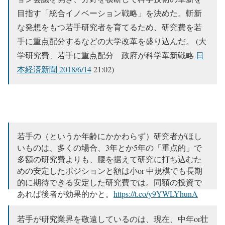
目指す「統合イノベーション戦略」を決めた。斬新
な発想をもつ若手研究者を育てるため、研究費を若
手に重点配分するなどの大学改革を盛り込んだ。 (大
学研究費、若手に重点配分 政府が科学革新戦略
日
本経済新聞 2018/6/14
21:02)
若手の（というか年齢にかかわらず）研究者がほし
いものは、多くの場合、3年とか5年の「重点的」で
多額の研究費よりも、腰を据えて研究に打ち込むた
めの安定したポジションと額は小or 中規模でも長期
的に期待できる安定した研究費では。同額の投資で
あれば後者が効果的かと。
https://t.co/y9YWLYhunA
— 何者でもないおっさん (@tsuyomiyakawa)
2018年6
若手が研究業界を敬遠しているのは、現在、中年or壮
月15日