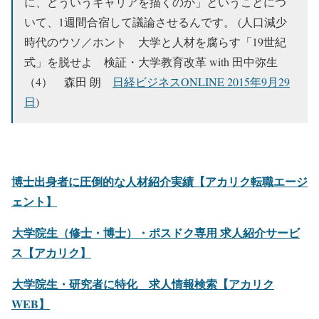
に、どういうキャリアを描くのか」ということにつ
いて、1週間合宿して議論させるんです。 (人口減少
時代のウソ／ホント 大学と人材を腐らす「19世紀
式」を脱せよ 検証・大学教育改革 with 田中弥生
（4） 森田 朗
日経ビジネスONLINE 2015年9月29
日
)
博士出身者に圧倒的な人材紹介実績【アカリク転職エージ
ェント
】
大学院生（修士・博士）・ポスドク専用 求人紹介サービ
ス【アカリク】
大学院生・研究者に特化 求人情報検索【アカリク
WEB】