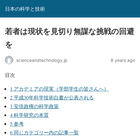
日本の科学と技術
若者は現状を見切り無謀な挑戦の回避
を
scienceandtechnology.jp
8 years ago
目次
1
アカデミアの現実（学部学生の皆さんへ）
2
平成30年科学技術白書が公表される
3
安倍政権の科学政策
4
科学研究の本質
5
参考
6
同じカテゴリー内の記事一覧