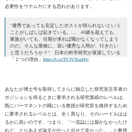
必要性をウヤムヤにする恐れがあります。
”優秀であっても安定したポストが得られないという
ことがしばしば起きている。… 40歳を超えても、
家族がいても、任期が来れば職がなくなってしまう
のだ。そんな業種に、若い優秀な人間が、行きたい
と思うだろうか？“ 日本の科学研究が衰退している
「２つの理由」
https://t.co/TCtVXeeHjy
https://t.co/B7mhpwSP3u
— 日本の科学と技術 (@scitechjp)
2018年9月16日
あなたが博士号を取得してさらに独立した研究室主宰者の
ポジションを得るときに要求される研究業績のレベルは、
既にパーマネントの職にいる教授が研究室を維持するため
に要求されるレベルとは、全く異なり、そのハードルはは
るかに高いのです。つまり、「一流誌には届かなかったけ
れど、とりあえず論文がやっと出せて良かった。」と教授