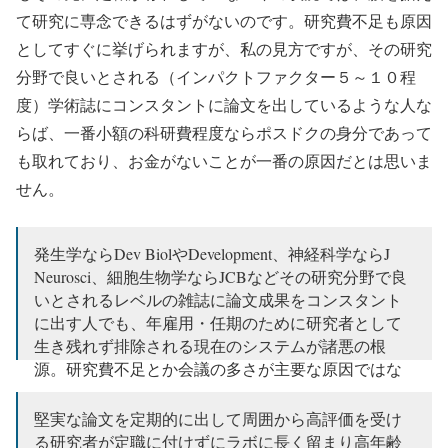
て研究に専念できるはずがないのです。研究費不足も原因
としてすぐに挙げられますが、私の見方ですが、その研究
分野で良いとされる（インパクトファクター５～１０程
度）学術誌にコンスタントに論文を出しているような人な
らば、一番小額の科研費程度ならポスドクの身分であって
も取れており、お金がないことが一番の原因だとは思いま
せん。
発生学ならDev BiolやDevelopment、神経科学ならJ
Neurosci、細胞生物学ならJCBなどその研究分野で良
いとされるレベルの雑誌に論文成果をコンスタント
に出す人でも、年雇用・任期のために研究者として
生き残れず排除される現在のシステムが諸悪の根
源。研究費不足とか会議の多さが主要な原因ではな
い。
堅実な論文を定期的に出して周囲から高評価を受け
— 日本の科学と技術 (@scitechjp)
2018年6月14日
る研究者が定職に付けずにラボに長く留まり高年齢