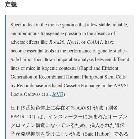
定義
Specific loci in the mouse genome that allow stable, reliable,
and ubiquitous transgene expression in the absence of
adverse effects like
Rosa26
,
Hprt1
, or
Col1A1,
have
become essential tools in the performance of genetic studies.
Safe harbor loci allow comparable analysis between different
lines of mice in isogenic contexts. ((Rapid and Efficient
Generation of Recombinant Human Pluripotent Stem Cells
by Recombinase-mediated Cassette Exchange in the AAVS1
Locus Ordovas et al.
JoVE
)
ヒト19番染色体上に存在する AAVS1 領域（別名
PPP1R12C）は、インスレーターに挟まれたオープン
クロマチン構造になっているため、挿入された遺伝
子が発現抑制を受けにくい領域（Safe Harbor）である