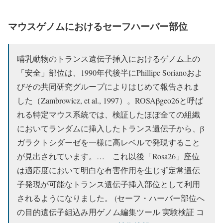
マウスゲノムにおけるセーフハーバー部位
哺乳動物のトランス遺伝子挿入におけるゲノム上の
「安全」部位は、1990年代後半にPhillipe Sorianoおよ
びその共同研究グループによりはじめて報告されま
した（Zambrowicz, et al., 1997）。ROSAβgeo26と呼ば
れる特定マウス系統では、検証したほぼ全ての組織
においてランダムに挿入したトランス遺伝子から、β
ガラクトシダーゼを一様に高レベルで発現すること
が見出されています。… これ以後「Rosa26」座位
は適応度において明白な有害作用を生じず定常遺伝
子発現が可能なトランス遺伝子挿入部位として利用
されるようになりました。 (セーフ・ハーバー部位へ
の目的遺伝子組込み用ゲノム編集ツール 実験検証 コ