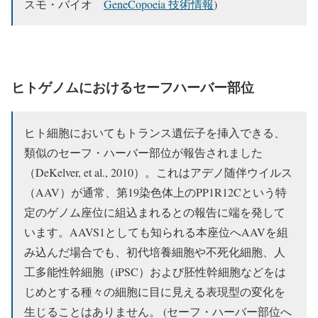
スモ・バイオ
GeneCopoeia 技術情報
)
ヒトゲノムにおけるセーフハーバー部位
ヒト細胞においてもトランス遺伝子を挿入できる、
類似のセーフ・ハーバー部位が報告されました
（DeKelver, et al., 2010）。これはアデノ随伴ウイルス
（AAV）が通常、第19染色体上のPP1R12Cという特
定のゲノム座位に組込まれるとの報告に端を発して
います。AAVS1としても知られる本座位へAAVを組
み込んだ場合でも、初代培養細胞や不死化細胞、人
工多能性幹細胞（iPSC）および胚性幹細胞などをは
じめとする種々の細胞に目に見える表現型の変化を
生じることはありません。 (セーフ・ハーバー部位へ