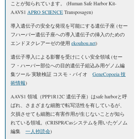
ことが知られています。 (Human Safe Harbor Kit-
AAVS1
APRO SCIENCE
Transposagen)
導入遺伝子の安全な発現を可能にする遺伝子座 (セー
フハーバー遺伝子座への導入遺伝子の挿入のための
エンドヌクレアーゼの使用
ekouhou.net
)
遺伝子導入による影響を受けにくい安全領域 (セー
フ・ハーバー部位への目的遺伝子組込み用ゲノム編
集ツール 実験検証 コスモ・バイオ
GeneCopoeia 技
術情報
)
AAVS1 領域（PPP1R12C 遺伝子座）はsafe harborと呼
ばれ、さまざまな細胞で転写活性を有しているが、
欠損させても細胞に有害作用が生じないことが知ら
れている領域。(CRISPR/Casシステムを用いたゲノム
編集
一人抄読会
)