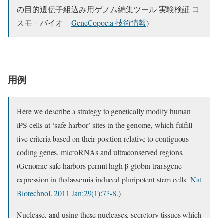
の目的遺伝子組込み用ゲノム編集ツール 実験検証 コ
スモ・バイオ
GeneCopoeia 技術情報
)
用例
Here we describe a strategy to genetically modify human
iPS cells at ‘safe harbor’ sites in the genome, which fulfill
five criteria based on their position relative to contiguous
coding genes, microRNAs and ultraconserved regions.
(Genomic safe harbors permit high β-globin transgene
expression in thalassemia induced pluripotent stem cells.
Nat
Biotechnol. 2011 Jan;29(1):73-8.
)
Nuclease, and using these nucleases, secretory tissues which