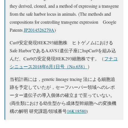
they derived, cloned, and a method of expressing a transgene
from the safe harbor locus in animals. (The methods and
compositions for controlling transgene expression Google
Patents
JP2014526279A
)
Cas9安定発現HEK293細胞株 ヒトゲノムにおける
Safe HarborであるAAVS1遺伝子座にhspCas9を組み込
んだ、Cas9の安定発現HEK293細胞株です。（
フナコ
シニュース2018年6月1日号（No.658）
）
当初計画には，genetic lineage tracing 法による細胞追
跡を予定していたが，セーフハーバー領域へのレポ
ーター遺伝子の導入個体の確立まで至っていない。
(両生類における幼生型から成体型幹細胞への変換機
構の解明 研究課題/領域番号
16K18580
)