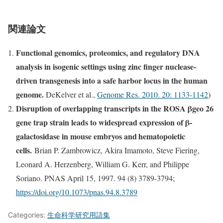
関連論文
Functional genomics, proteomics, and regulatory DNA
analysis in isogenic settings using zinc finger nuclease-
driven transgenesis into a safe harbor locus in the human
genome.
DeKelver et al.,
Genome Res. 2010. 20: 1133-1142
)
Disruption of overlapping transcripts in the ROSA βgeo 26
gene trap strain leads to widespread expression of β-
galactosidase in mouse embryos and hematopoietic
cells.
Brian P. Zambrowicz, Akira Imamoto, Steve Fiering,
Leonard A. Herzenberg, William G. Kerr, and Philippe
Soriano. PNAS April 15, 1997. 94 (8) 3789-3794;
https://doi.org/10.1073/pnas.94.8.3789
Categories:
生命科学研究用語集