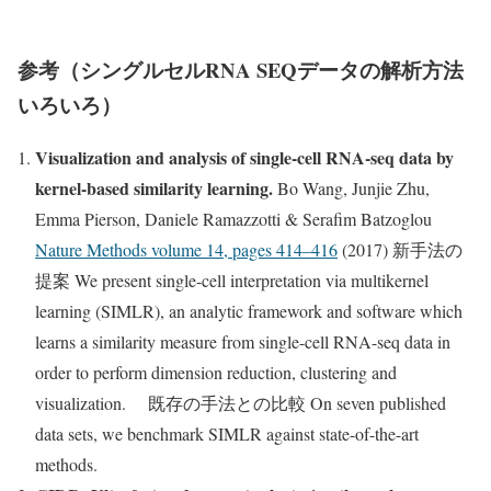
参考（シングルセルRNA SEQデータの解析方法
いろいろ）
Visualization and analysis of single-cell RNA-seq data by
kernel-based similarity learning.
Bo Wang, Junjie Zhu,
Emma Pierson, Daniele Ramazzotti & Serafim Batzoglou
Nature Methods volume 14, pages 414–416
(2017) 新手法の
提案 We present single-cell interpretation via multikernel
learning (SIMLR), an analytic framework and software which
learns a similarity measure from single-cell RNA-seq data in
order to perform dimension reduction, clustering and
visualization. 既存の手法との比較 On seven published
data sets, we benchmark SIMLR against state-of-the-art
methods.