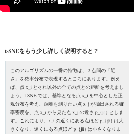
t-SNEをもう少し詳しく説明すると？
このアルゴリズムの一番の特徴は、 2 点間の「近
さ」を確率分布で表現するところにあります。例え
ば、点 x_i とそれ以外の全ての点との距離を考えまし
ょう。t-SNE では、基準となる点 x_i を中心とした正
規分布を考え、距離を測りたい点 x_j が抽出される確
率密度を、点 x_i から見た点 x_j の近さ p_{j|i} としま
す。これにより、x_i の近くにある点ほど p_{j|i} は大
きくなり、遠くにある点ほど p_{j|i} は小さくなりま