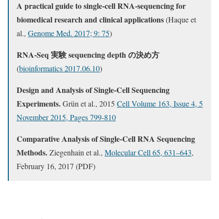
A practical guide to single-cell RNA-sequencing for
biomedical research and clinical applications
(Haque et
al.,
Genome Med. 2017; 9: 75
)
RNA-Seq 実験 sequencing depth の決め方
(
bioinformatics 2017.06.10
)
Design and Analysis of Single-Cell Sequencing
Experiments.
Grün et al., 2015
Cell Volume 163, Issue 4, 5
November 2015, Pages 799-810
Comparative Analysis of Single-Cell RNA Sequencing
Methods.
Ziegenhain et al.,
Molecular Cell 65, 631–643
,
February 16, 2017 (PDF)