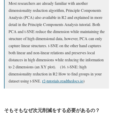
Most researchers are already familiar with another
dimensionality reduction algorithm, Principle Components
Analysis (PCA) also available in R2 and explained in more
detail in the Principle Components Analysis tutorial. Both
PCA and t-SNE reduce the dimension while maintaining the
structure of high dimensional data, however, PCA can only
capture linear structures. t-SNE on the other hand captures
both linear and non-linear relations and preserves local
distances in high dimensions while reducing the information
to 2 dimensions (an XY plot).
(16. t-SNE: high
dimensionality reduction in R2 How to find groups in your
dataset using t-SNE.
r2-tutorials.readthedocs.io
)
そもそもなぜ次元削減をする必要があるの？