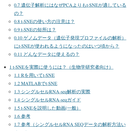
0.7
遺伝子解析にはなぜPCAよりもt-SNEが適している
の？
0.8
t-SNEの使い方の注意は？
0.9
t-SNEの短所は？
0.10
ゲノムデータ（遺伝子発現プロファイルの解析）
にt-SNEが使われるようになったのはいつ頃から？
0.11
どんなデータに使えるの？
1
t-SNEを実際に使うには？（生物学研究者向け）
1.1
Rを用いてt-SNE
1.2
MATLABでt-SNE
1.3
シングルセルRNA-seq解析の実際
1.4
シングルセルRNA-seqガイド
1.5
t-SNEを説明した動画(一般）
1.6
参考
1.7
参考（シングルセルRNA SEQデータの解析方法い