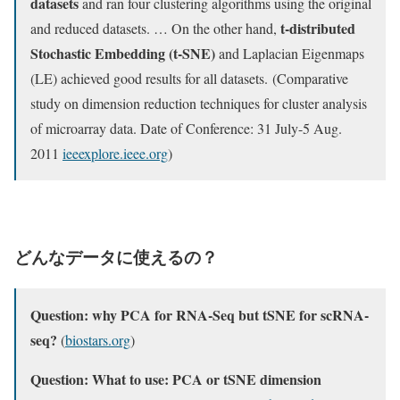
datasets
and ran four clustering algorithms using the original
t-distributed
and reduced datasets. … On the other hand,
Stochastic Embedding (t-SNE)
and Laplacian Eigenmaps
(LE) achieved good results for all datasets. (Comparative
study on dimension reduction techniques for cluster analysis
of microarray data. Date of Conference: 31 July-5 Aug.
2011
ieeexplore.ieee.org
)
どんなデータに使えるの？
Question: why PCA for RNA-Seq but tSNE for scRNA-
seq?
(
biostars.org
)
Question: What to use: PCA or tSNE dimension