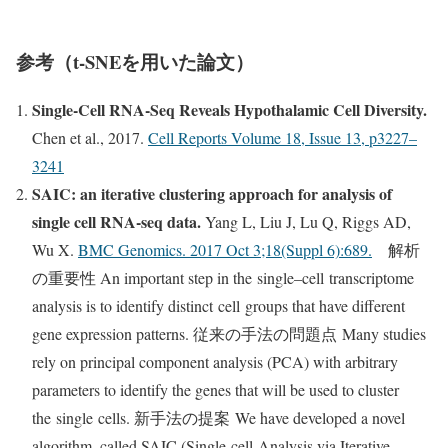
参考（t-SNEを用いた論文）
Single-Cell RNA-Seq Reveals Hypothalamic Cell Diversity.
Chen et al., 2017.
Cell Reports Volume 18, Issue 13, p3227–
3241
SAIC: an iterative clustering approach for analysis of
single cell RNA-seq data.
Yang L, Liu J, Lu Q, Riggs AD,
Wu X.
BMC Genomics. 2017 Oct 3;18(Suppl 6):689.
解析
の重要性 An important step in the
single
–
cell
transcriptome
analysis is to identify distinct
cell
groups that have different
gene expression patterns. 従来の手法の問題点 Many studies
rely on principal component analysis (PCA) with arbitrary
parameters to identify the genes that will be used to cluster
the
single
cells
. 新手法の提案 We have developed a novel
algorithm, called SAIC (
Single
cell
Analysis via Iterative