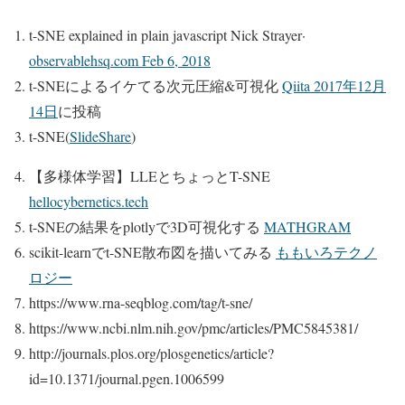
t-SNE explained in plain javascript Nick Strayer·
observablehsq.com Feb 6, 2018
t-SNEによるイケてる次元圧縮&可視化
Qiita 2017年12月
14日
に投稿
t-SNE(
SlideShare
)
【多様体学習】LLEとちょっとT-SNE
hellocybernetics.tech
t-SNEの結果をplotlyで3D可視化する
MATHGRAM
scikit-learnでt-SNE散布図を描いてみる
ももいろテクノ
ロジー
https://www.rna-seqblog.com/tag/t-sne/
https://www.ncbi.nlm.nih.gov/pmc/articles/PMC5845381/
http://journals.plos.org/plosgenetics/article?
id=10.1371/journal.pgen.1006599