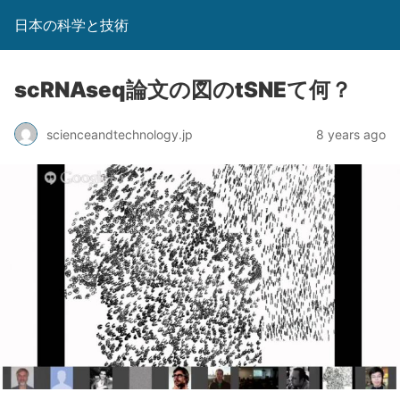
日本の科学と技術
scRNAseq論文の図のtSNEて何？
scienceandtechnology.jp
8 years ago