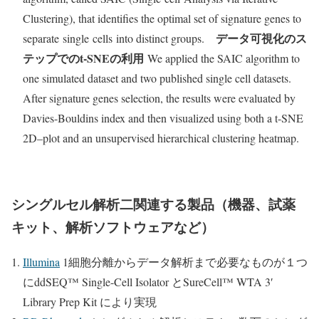
Clustering), that identifies the optimal set of signature genes to
データ可視化のス
separate
single
cells
into distinct groups.
テップでのt-SNEの利用
We applied the SAIC algorithm to
one simulated dataset and two published single cell datasets.
After signature genes selection, the results were evaluated by
Davies-Bouldins index and then visualized using both a t-SNE
2D–plot and an unsupervised hierarchical clustering heatmap.
シングルセル解析二関連する製品（機器、試薬
キット、解析ソフトウェアなど）
Illumina
1細胞分離からデータ解析まで必要なものが１つ
にddSEQ™ Single-Cell Isolator とSureCell™ WTA 3′
Library Prep Kit により実現