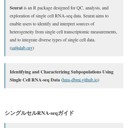
Seurat
is an R package designed for QC, analysis, and
exploration of single cell RNA-seq data. Seurat aims to
enable users to identify and interpret sources of
heterogeneity from single cell transcriptomic measurements,
and to integrate diverse types of single cell data.
(
satijalab.org
)
Identifying and Characterizing Subpopulations Using
Single Cell RNA-seq Data
(
hms-dbmi.github.io
)
シングルセルRNA-seqガイド