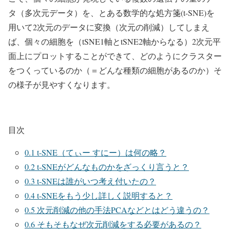
タ（多次元データ）を、とある数学的な処方箋(t-SNE)を
用いて2次元のデータに変換（次元の削減）してしまえ
ば、個々の細胞を（tSNE1軸とtSNE2軸からなる）2次元平
面上にプロットすることができて、どのようにクラスター
をつくっているのか（＝どんな種類の細胞があるのか）そ
の様子が見やすくなります。
目次
0.1
t-SNE（てぃー すにー）は何の略？
0.2
t-SNEがどんなものかをざっくり言うと？
0.3
t-SNEは誰がいつ考え付いたの？
0.4
t-SNEをもう少し詳しく説明すると？
0.5
次元削減の他の手法PCAなどとはどう違うの？
0.6
そもそもなぜ次元削減をする必要があるの？