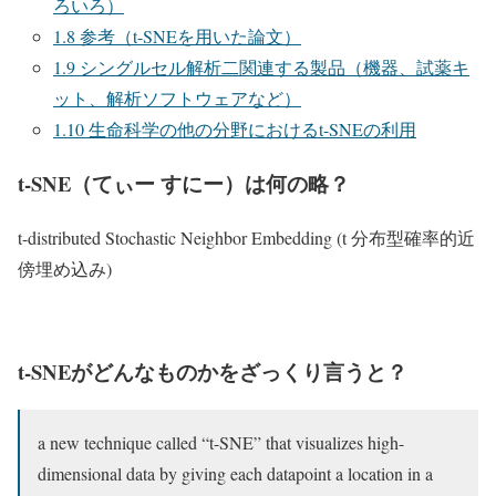
ろいろ）
1.8
参考（t-SNEを用いた論文）
1.9
シングルセル解析二関連する製品（機器、試薬キ
ット、解析ソフトウェアなど）
1.10
生命科学の他の分野におけるt-SNEの利用
t-SNE（てぃー すにー）は何の略？
t-distributed Stochastic Neighbor Embedding (t 分布型確率的近
傍埋め込み)
t-SNEがどんなものかをざっくり言うと？
a new technique called “t-SNE” that visualizes high-
dimensional data by giving each datapoint a location in a