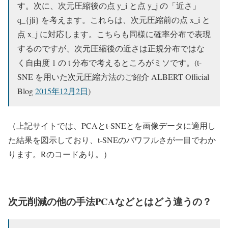
す。次に、次元圧縮後の点 y_i と点 y_j の「近さ」
q_{j|i} を考えます。これらは、次元圧縮前の点 x_i と
点 x_j に対応します。こちらも同様に確率分布で表現
するのですが、次元圧縮後の近さは正規分布ではな
く自由度 1 の t 分布で考えるところがミソです。(t-
SNE を用いた次元圧縮方法のご紹介 ALBERT Official
Blog
2015年12月2日
)
（上記サイトでは、PCAとt-SNEとを画像データに適用し
た結果を図示しており、t-SNEのパワフルさが一目でわか
ります。Rのコードあり。）
次元削減の他の手法PCAなどとはどう違うの？