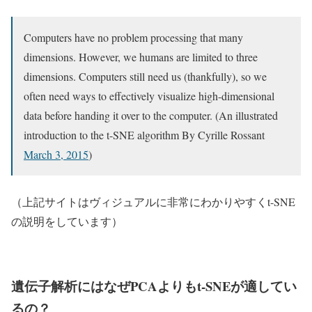
Computers have no problem processing that many
dimensions. However, we humans are limited to three
dimensions. Computers still need us (thankfully), so we
often need ways to effectively visualize high-dimensional
data before handing it over to the computer. (An illustrated
introduction to the t-SNE algorithm By Cyrille Rossant
March 3, 2015
)
（上記サイトはヴィジュアルに非常にわかりやすくt-SNE
の説明をしています）
遺伝子解析にはなぜPCAよりもt-SNEが適してい
るの？