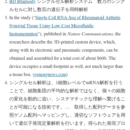
BD Rhapsody
シングルセル解析システム 数万のシング
ルセルに対し数百の遺伝子を同時解析
In the study (“
Single-Cell RNA-Seq of Rheumatoid Arthritis
Synovial Tissue Using Low-Cost Microfluidic
Instrumentation
”), published in
Nature Communications
, the
researchers describe the 3D-printed custom device, which,
along with its electronic and pneumatic components, can be
obtained and assembled for a total cost of about $600. The
device occupies a small footprint as well, not much larger than
a tissue box. (
genengnews.com
)
シングルセル解析は、1細胞レベルでmRNA解析を行う
ことで、細胞集団の平均的な解析ではなく、個々の細胞
の変化を動的に追い、システマチックな理解へ繋げるこ
とが可能になる技術です。… 取得した配列データを参
照ゲノム配列へマッピングし、適切なソフトウェアを用
いて遺伝子発現定量解析を行います。得られた発現プロ