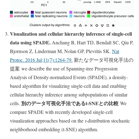
Visualization and cellular hierarchy inference of single-cell
data using SPADE.
Anchang B, Hart TD, Bendall SC, Qiu P,
Bjornson Z, Linderman M, Nolan GP, Plevritis SK.
Nat
Protoc. 2016 Jul;11(7):1264-79.
新たなデータ可視化手法の
提案 we describe the use of Spanning-tree Progression
Analysis of Density-normalized Events (SPADE), a density-
based algorithm for visualizing single-cell data and enabling
cellular hierarchy inference among subpopulations of similar
別のデータ可視化手法であるt-SNEとの比較
cells.
We
compare SPADE with recently developed single-cell
visualization approaches based on the
t
-distribution stochastic
neighborhood embedding (t-SNE) algorithm.