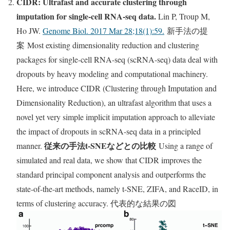
CIDR: Ultrafast and accurate clustering through
imputation for single-cell RNA-seq data.
Lin P, Troup M,
Ho JW.
Genome Biol. 2017 Mar 28;18(1):59.
新手法の提
案 Most existing dimensionality reduction and clustering
packages for single-cell RNA-seq (scRNA-seq) data deal with
dropouts by heavy modeling and computational machinery.
Here, we introduce CIDR (Clustering through Imputation and
Dimensionality Reduction), an ultrafast algorithm that uses a
novel yet very simple implicit imputation approach to alleviate
the impact of dropouts in scRNA-seq data in a principled
従来の手法t-SNEなどとの比較
manner.
Using a range of
simulated and real data, we show that CIDR improves the
standard principal component analysis and outperforms the
state-of-the-art methods, namely t-SNE, ZIFA, and RaceID, in
terms of clustering accuracy. 代表的な結果の図