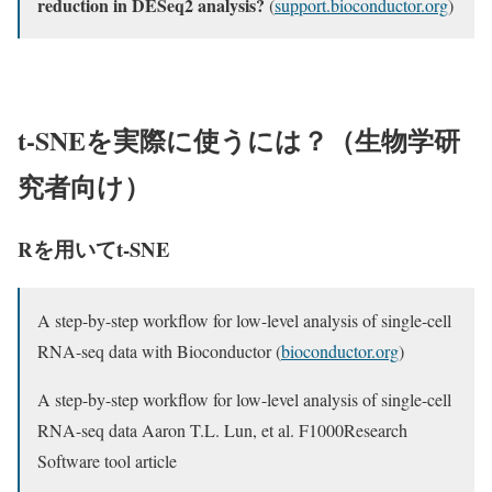
reduction in DESeq2 analysis?
(
support.bioconductor.org
)
t-SNEを実際に使うには？（生物学研
究者向け）
Rを用いてt-SNE
A step-by-step workflow for low-level analysis of single-cell
RNA-seq data with Bioconductor (
bioconductor.org
)
A step-by-step workflow for low-level analysis of single-cell
RNA-seq data Aaron T.L. Lun, et al. F1000Research
Software tool article