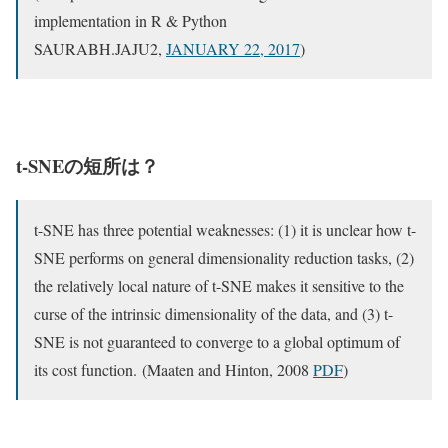
implementation in R & Python
SAURABH.JAJU2,
JANUARY 22, 2017
)
t-SNEの短所は？
t-SNE has three potential weaknesses: (1) it is unclear how t-
SNE performs on general dimensionality reduction tasks, (2)
the relatively local nature of t-SNE makes it sensitive to the
curse of the intrinsic dimensionality of the data, and (3) t-
SNE is not guaranteed to converge to a global optimum of
its cost function. (Maaten and Hinton, 2008
PDF
)