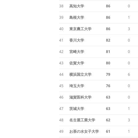
38
高知大学
86
0
39
島根大学
86
1
40
東京農工大学
86
3
41
香川大学
82
0
42
宮崎大学
81
0
43
佐賀大学
80
0
44
横浜国立大学
79
6
45
埼玉大学
76
0
46
滋賀医科大学
63
0
47
茨城大学
63
1
48
名古屋工業大学
62
3
49
お茶の水女子大学
61
1