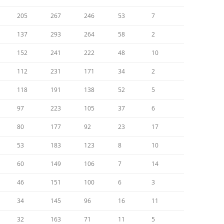
205
267
246
53
7
137
293
264
58
2
152
241
222
48
10
112
231
171
34
2
118
191
138
52
5
97
223
105
37
6
80
177
92
23
17
53
183
123
8
10
60
149
106
7
14
46
151
100
6
3
34
145
96
16
11
32
163
71
11
5