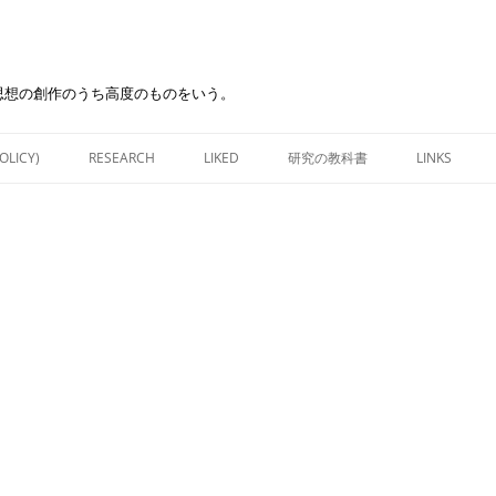
思想の創作のうち高度のものをいう。
Skip
to
OLICY)
RESEARCH
LIKED
研究の教科書
LINKS
content