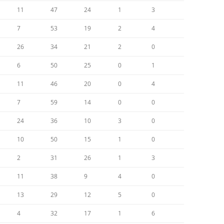
11
47
24
1
3
7
53
19
2
4
26
34
21
2
0
6
50
25
0
1
11
46
20
0
4
7
59
14
0
0
24
36
10
3
0
10
50
15
1
0
2
31
26
1
3
11
38
9
4
0
13
29
12
5
0
4
32
17
1
6