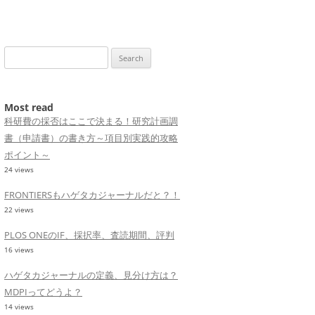
Search
for:
Most read
科研費の採否はここで決まる！研究計画調
書（申請書）の書き方～項目別実践的攻略
ポイント～
24 views
FRONTIERSもハゲタカジャーナルだと？！
22 views
PLOS ONEのIF、採択率、査読期間、評判
16 views
ハゲタカジャーナルの定義、見分け方は？
MDPIってどうよ？
14 views