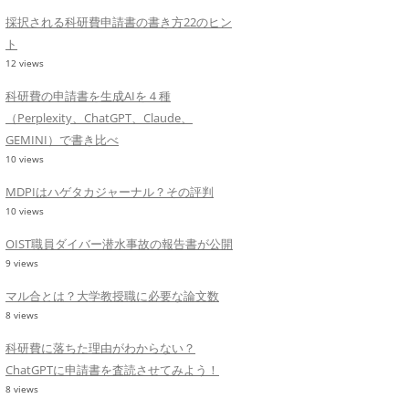
採択される科研費申請書の書き方22のヒン
ト
12 views
科研費の申請書を生成AIを４種
（Perplexity、ChatGPT、Claude、
GEMINI）で書き比べ
10 views
MDPIはハゲタカジャーナル？その評判
10 views
OIST職員ダイバー潜水事故の報告書が公開
9 views
マル合とは？大学教授職に必要な論文数
8 views
科研費に落ちた理由がわからない？
ChatGPTに申請書を査読させてみよう！
8 views