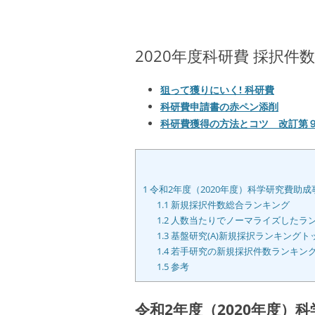
2020年度科研費 採択件
狙って獲りにいく! 科研費
科研費申請書の赤ペン添削
科研費獲得の方法とコツ 改訂第
1
令和2年度（2020年度）科学研究費助
1.1
新規採択件数総合ランキング
1.2
人数当たりでノーマライズしたラ
1.3
基盤研究(A)新規採択ランキングト
1.4
若手研究の新規採択件数ランキン
1.5
参考
令和2年度（2020年度）