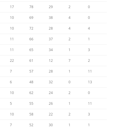
17
78
29
2
0
10
69
38
4
0
10
72
28
4
4
11
66
37
2
1
11
65
34
1
3
22
61
12
7
2
7
57
28
1
11
6
48
32
0
13
10
62
24
2
0
5
55
26
1
11
10
58
22
2
3
7
52
30
1
1