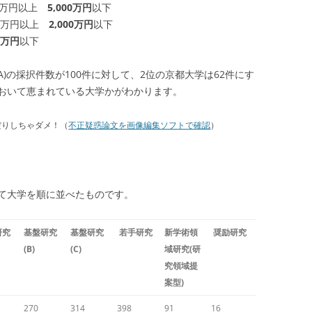
00万円以上
5,000万円
以下
0万円以上
2,000万円
以下
0万円
以下
)の採択件数が100件に対して、2位の京都大学は62件にす
おいて恵まれている大学かがわかります。
だりしちゃダメ！（
不正疑惑論文を画像編集ソフトで確認
）
て大学を順に並べたものです。
研究
基盤研究
基盤研究
若手研究
新学術領
奨励研究
(B)
(C)
域研究(研
究領域提
案型)
270
314
398
91
16