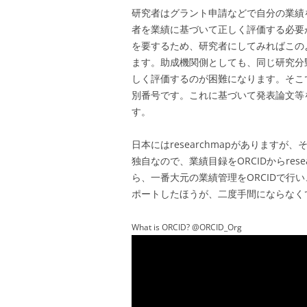
研究者はグラント申請などで自分の業績
者を業績に基づいて正しく評価する必要
を要するため、研究者にしてみればこの
ます。助成機関側としても、同じ研究分
しく評価するのが困難になります。そこで
別番号です。これに基づいて発表論文等
す。
日本にはresearchmapがありますが、
独自なので、業績目録をORCIDからre
ら、一番大元の業績管理をORCIDで行い、
ポートしたほうが、二度手間にならなく
What is ORCID? @ORCID_Org