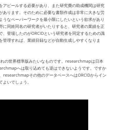
をアピールする必要があり、また研究費の助成機関は研究
があります。そのために必要な書類作成は非常に大きな労
ようなペーパーワークを最小限にしたいという欲求があり
野に同姓同名の研究者がいたりすると、研究者の業績を正
、登場したのがORCIDという研究者を同定するための識
を管理すれば、業績目録などが自動生成しやすくなりま
それの世界標準版みたいなものです。researchmapは日本
searchmapへは取り込めても逆はできないようです。ですか
researchmapその他のデータベースへはORCIDからイン
てよいでしょう。