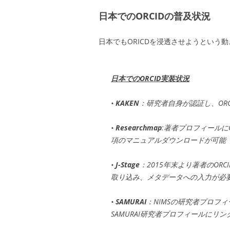
日本でのORCIDの普及状況
日本でもORICDを浸透させようという
日本でのORCID実装状況
•
KAKEN
：研究者自身が認証し、ORC
•
Researchmap
:著者プロフィールにO
項のマニュアルダウンロードが可能（
•
J-Stage
：2015年末より著者のORCI
取り込み、メタデータへの入力が必
•
SAMURAI
：NIMSの研究者プロフィ
SAMURAI研究者プロフィールにリ