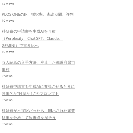
12 views
PLOS ONEのIF、採択率、査読期間、評判
10 views
科研費の申請書を生成AIを４種
（Perplexity、ChatGPT、Claude、
GEMINI）で書き比べ
10 views
収入証紙の入手方法、廃止した都道府県市
町村
9 views
科研費申請書を生成AIに査読させるときに
効果的な”忖度なし”のプロンプト
9 views
科研費が不採択だったら、開示された審査
結果を分析して改善点を探そう
9 views