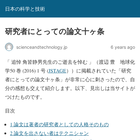
日本の科学と技術
研究者にとっての論文十ヶ条
scienceandtechnology.jp
6 years ago
「 追悼 角皆静男先生のご逝去を悼む 」（渡辺 豊 地球化
学50 巻 (2016) 1 号 (
JSTAGE
））に掲載されていた「研究
者にとっての論文十ヶ条」が非常に心に刺さったので、自
分の感想も交えて紹介します。以下、見出しは当サイトが
つけたものです。
目次
1
論文は著者の研究者としての人格そのもの
2
論文を出さない者はテクニシャン