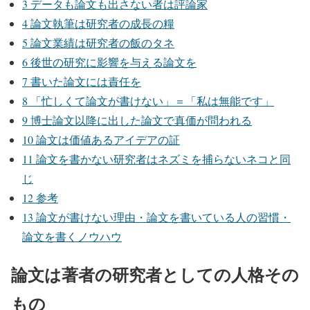
3
データも論文も出さない者は評論家
4
論文執筆は研究者の成長の糧
5
論文業績は研究者の飯のタネ
6
後世の研究に影響を与える論文を
7
書いた論文には責任を
8
「忙しくて論文が書けない」＝「私は無能です」
9
博士論文以降に出した論文で真価が問われる
10
論文は価値あるアイデアの証
11
論文を書かない研究者はネズミを捕らないネコと同
じ
12
参考
13
論文が書けない理由・論文を書いている人の習慣・
論文を書くノウハウ
論文は著者の研究者としての人格その
もの