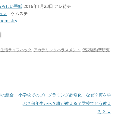
恐ろしい手紙
2016年1月23日 アレ待チ
ira
ケムステ
hemistry
究生活ライフハック
,
アカデミックハラスメント
,
仮説駆動型研究
,
手の組合
小学校でのプログラミング必修化 なぜ？何を学
ぶ？何年生から？誰が教える？学校でどう教え
る？
→