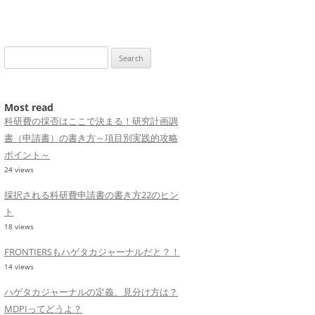
Search
for:
Most read
科研費の採否はここで決まる！研究計画調
書（申請書）の書き方～項目別実践的攻略
ポイント～
24 views
採択される科研費申請書の書き方22のヒン
ト
18 views
FRONTIERSもハゲタカジャーナルだと？！
14 views
ハゲタカジャーナルの定義、見分け方は？
MDPIってどうよ？