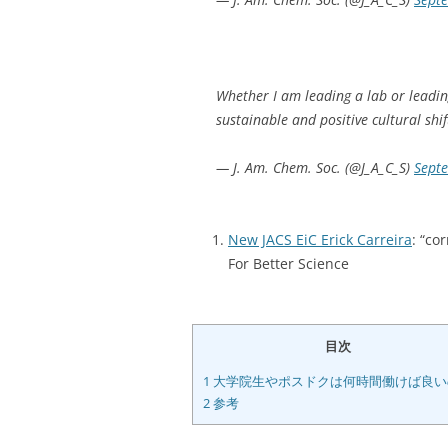
Whether I am leading a lab or leadi
sustainable and positive cultural shif
— J. Am. Chem. Soc. (@J_A_C_S)
Sept
New JACS EiC Erick Carreira
: “co
For Better Science
目次
1
大学院生やポスドクは何時間働けば良い
2
参考