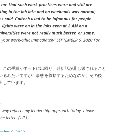
d me that such work practices were and still are
king in the lab late and on weekends was normal,
es said. Caltech used to be infamous for people
lights were on in the labs even at 2 AM on a
niversities were not really much better, or same.
ct your work-ethic immediately” SEPTEMBER 6,
2020
For
、この手紙がネットに出回り、時折話が蒸し返されること
いるみたいですが、事態を収拾するためなのか、その後、
出しています。
:
n no way reflects my leadership approach today. I have
e letter. (1/3)
ember 5, 2020