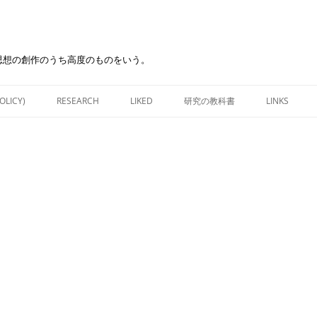
思想の創作のうち高度のものをいう。
Skip
to
OLICY)
RESEARCH
LIKED
研究の教科書
LINKS
content