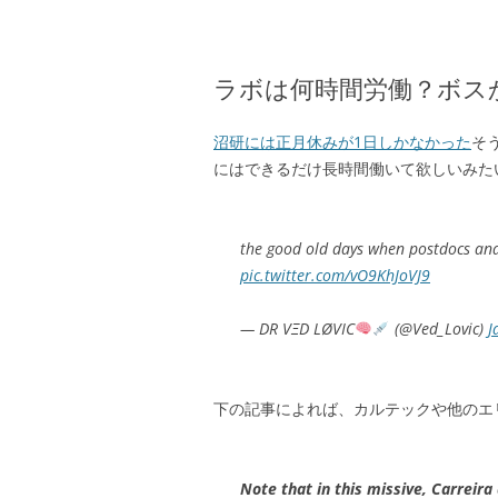
ラボは何時間労働？ボス
沼研には正月休みが1日しかなかった
そ
にはできるだけ長時間働いて欲しいみた
the good old days when postdocs an
pic.twitter.com/vO9KhJoVJ9
— DR VΞD LØVIC
(@Ved_Lovic)
J
下の記事によれば、カルテックや他のエ
Note that in this missive, Carreir