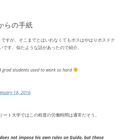
からの手紙
うですが、そこまでとはいわなくてもボスはやはりポスドク
いです。似たような話があったので紹介。
d grad students used to work so hard
anuary 18, 2016
リート大学ではこの程度の労働時間は通常だそう。
a does not impose his own rules on Guido, but those