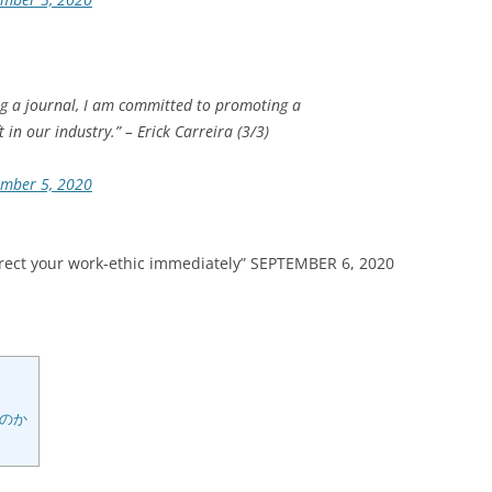
ng a journal, I am committed to promoting a
t in our industry.” – Erick Carreira (3/3)
ember 5, 2020
rrect your work-ethic immediately” SEPTEMBER 6, 2020
のか