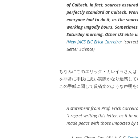
of Caltech. In fact, sources assure
perfectly standard at Caltech. Wor
everyone had to do it, as the sourc
working ungodly hours. Sometimes, 
Saturday morning. Other US elite u
(
New JACS EiC Erick Carreira
: “corre
Better Science)
ちなみにこのエリック・カレイラさんは
を非常に不快に思い実際かなり迷惑して
この手紙に関して反省文のような声明を
A statement from Prof. Erick Carreira
“I regret writing this letter, as it i
made peace with those impacted by th
— J. Am. Chem. Soc. (@J_A_C_S)
Sept