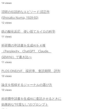
14 views
沼研の伝説的なエピソード:沼正作
(Shosaku Numa, 1929-92)
12 views
鉄の酸化反応 使い捨てカイロの科学
11 views
科研費の申請書を生成AIを４種
（Perplexity、ChatGPT、Claude、
GEMINI）で書き比べ
11 views
PLOS ONEのIF、採択率、査読期間、評判
10 views
論文を投稿するジャーナルの選び方
10 views
科研費申請書を生成AIに査読させるときに
効果的な”忖度なし”のプロンプト