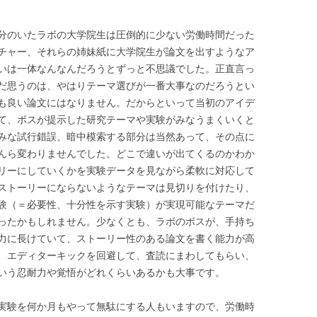
分のいたラボの大学院生は圧倒的に少ない労働時間だった
チャー、それらの姉妹紙に大学院生が論文を出すようなア
いは一体なんなんだろうとずっと不思議でした。正直言っ
だ思うのは、やはりテーマ選びが一番大事なのだろうとい
も良い論文にはなりません。だからといって当初のアイデ
て、ボスが提示した研究テーマや実験がみなうまくいくと
みな試行錯誤、暗中模索する部分は当然あって、その点に
んら変わりませんでした。どこで違いが出てくるのかわか
リーにしていくかを実験データを見ながら柔軟に対応して
ストーリーにならないようなテーマは見切りを付けたり、
験（＝必要性、十分性を示す実験）が実現可能なテーマだ
ったかもしれません。少なくとも、ラボのボスが、手持ち
力に長けていて、ストーリー性のある論文を書く能力が高
、エディターキックを回避して、査読にまわしてもらい、
いう忍耐力や覚悟がどれくらいあるかも大事です。
実験を何か月もやって無駄にする人もいますので、労働時