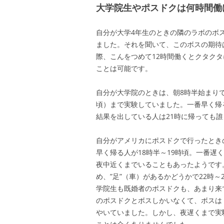
大学院生やポスドクは何時間働
自分が大学4年生のときの隣のラボのボ
ました。それを聞いて、このボスの期待
際、こんをつめて12時間働くとクタク
ことは可能です。
自分が大学院のときは、朝8時半始まり
頃）まで実験していました。一番早く帰
結果を出している人は21時に帰っても
自分がアメリカにポスドクで行ったとき
早く帰る人が18時半～19時頃。一番遅
夜中近くまでいることもあったようです
め、”足”（車）があるかどうかで22時
学院生も既婚者のポスドクも、あまり来
のポスドクとボスしかいなくて、ボスは
やいていました。しかし、夜遅くまで実