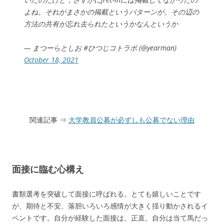
よね。それがまさかの掲載というパターンが。その辺の
方法の共有が忘れ去られたというかなんというか
— まつーらとしお #ひつじコトラボ (@yearman)
October 18, 2021
関連記事 ⇒
大学教員公募が必ずしも公募でない理由
面接に臨む心構え
書類選考を突破して面接に呼ばれる。とても嬉しいことです
が、期待と不安、落胆いろいろ感情が大きく揺り動かされるイ
ベントです。自分が経験した面接は、正直、自分は当て馬だっ