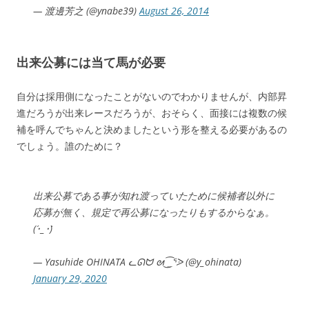
— 渡邊芳之 (@ynabe39)
August 26, 2014
出来公募には当て馬が必要
自分は採用側になったことがないのでわかりませんが、内部昇
進だろうが出来レースだろうが、おそらく、面接には複数の候
補を呼んでちゃんと決めましたという形を整える必要があるの
でしょう。誰のために？
出来公募である事が知れ渡っていたために候補者以外に
応募が無く、規定で再公募になったりもするからなぁ。
(´･_･`)
— Yasuhide OHINATA ᓚᘏᗢ ᘛ⁐̤ᕐᐷ (@y_ohinata)
January 29, 2020