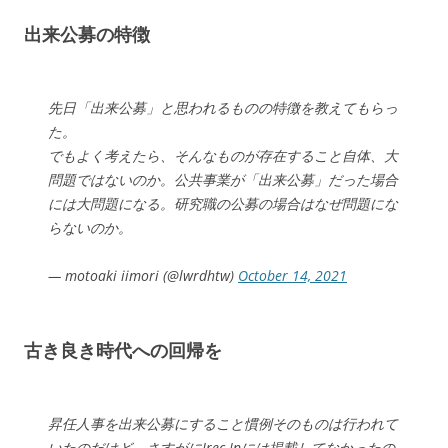
出来公募の特徴
先日「出来公募」と思われるものの特徴を教えてもらっ
た。
でもよく考えたら、そんなものが存在すること自体、大
問題ではないのか。公共事業が「出来公募」だった場合
には大問題になる。研究職の公募の場合はなぜ問題にな
らないのか。
— motoaki iimori (@lwrdhtw)
October 14, 2021
古き良き時代への回帰を
昇任人事を出来公募にすること慣例そのものは行われて
いたのだけど，さすがにJrec-Inには掲載してなかったの