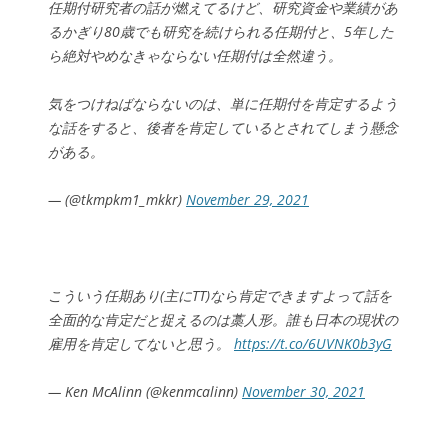
任期付研究者の話が燃えてるけど、研究資金や業績があ
るかぎり80歳でも研究を続けられる任期付と、5年した
ら絶対やめなきゃならない任期付は全然違う。
気をつけねばならないのは、単に任期付を肯定するよう
な話をすると、後者を肯定しているとされてしまう懸念
がある。
— (@tkmpkm1_mkkr)
November 29, 2021
こういう任期あり(主にTT)なら肯定できますよって話を
全面的な肯定だと捉えるのは藁人形。誰も日本の現状の
雇用を肯定してないと思う。
https://t.co/6UVNK0b3yG
— Ken McAlinn (@kenmcalinn)
November 30, 2021