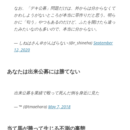
なお、「デキ公募」問題だけは、外からは分からなくて
かわしようがないところが本当に罪作りだと思う。明ら
かに「匂う」やつもあるのだけど、ふたを開けたら違っ
たみたいなのも多いので、本当に分からない。
— しねはさん＠がんばらない (@r_shineha)
September
12, 2020
あなたは出来公募には勝てない
出来公募を業績で殴って死んだ例を身近に見た
— ™ (@tmaehara)
May 7, 2018
当て馬が勝って生じる不測の事態