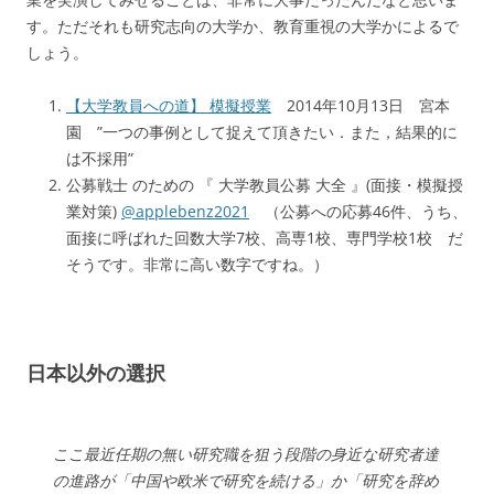
す。ただそれも研究志向の大学か、教育重視の大学かによるで
しょう。
【大学教員への道】 模擬授業
2014年10月13日 宮本
園 ”一つの事例として捉えて頂きたい．また，結果的に
は不採用”
公募戦士 のための 『 大学教員公募 大全 』(面接・模擬授
業対策)
@applebenz2021
（公募への応募46件、うち、
面接に呼ばれた回数大学7校、高専1校、専門学校1校 だ
そうです。非常に高い数字ですね。）
日本以外の選択
ここ最近任期の無い研究職を狙う段階の身近な研究者達
の進路が「中国や欧米で研究を続ける」か「研究を辞め