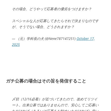
その場合、どうやって応募者の優劣をつけますか？
スペシャルな人が応募してきたらそれで決まりなのです
が、そうでない場合、どうされますか？
— （元）学科長の犬 (@Nene787147251)
October 17,
2025
ガチ公募の場合はその旨を発信すること
〆切（12/16必着）が近づいてきたので、改めてリツイ
ート。出来公募ではありませんので、安心してご応募い
ただければ（あるいは応募をお勧めいただければ）幸い