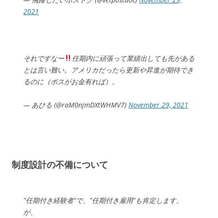
2021
それですなー
任期内に頑張って業績出しても先がある
とは言い難い。アメリカだったら更新や昇進が期待でき
るのに（ボスがお金有れば）。
— あひる (@raM0njmDXtWHMV7)
November 29, 2021
制度設計の不備について
”任期付き経験者”で、”任期付き雇用”も肯定します。
が、