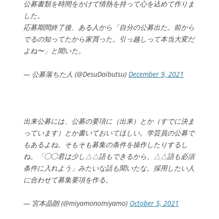
公募書類を時間をかけて情熱を持って心を込めて作りま
した。
応募期間終了後、ある人から「自分の公募出た。前から
でるの知ってたから家買った。引っ越しって本当大変だ
よね〜」と聞いた。
— 公募落ちた人 (@DesuDaibutsu)
December 9, 2021
出来公募には、公募の要項に（出来）とか（すでに決ま
っています）とか書いておいてほしい。学芸員の公募で
もあるよね。そもそも募集の条件を操作したりするし
ね。「◯◯君は少し△△語もできるから、△△語も必須
条件に入れよう」みたいな話も聞いたな。採用したい人
に合わせて募集要項を作る。
— 宮本晶朗 (@miyamonomiyamo)
October 5, 2021