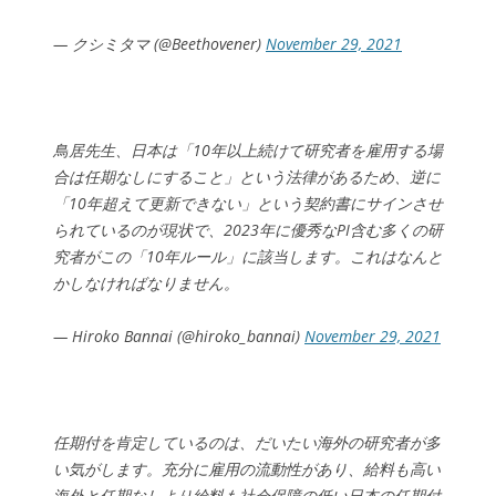
— クシミタマ (@Beethovener)
November 29, 2021
鳥居先生、日本は「10年以上続けて研究者を雇用する場
合は任期なしにすること」という法律があるため、逆に
「10年超えて更新できない」という契約書にサインさせ
られているのが現状で、2023年に優秀なPI含む多くの研
究者がこの「10年ルール」に該当します。これはなんと
かしなければなりません。
— Hiroko Bannai️‍ (@hiroko_bannai)
November 29, 2021
任期付を肯定しているのは、だいたい海外の研究者が多
い気がします。充分に雇用の流動性があり、給料も高い
海外と任期なしより給料も社会保障の低い日本の任期付