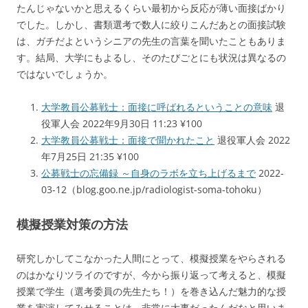
たんじゃないかと思えるくらい最初から反応が薄い面接ばかり
でした。しかし、書類選考で数人に絞りこんだあとの面接試験
は、ガチだよというシニアの先生の言葉を聞いたこともありま
す。結局、大学にもよるし、そのたびごとにも状況は異なるの
ではないでしょうか。
大学教員公募戦士：面接に呼ばれるということの意味
退
役軍人会 2022年9月30日 11:23 ¥100
大学教員公募戦士：面接で聞かれたこと
退役軍人会 2022
年7月25日 21:35 ¥100
公募戦士の忘備録 ～自身のラボを立ち上げるまで
2022-
03-12（blog.goo.ne.jp/radiologist-soma-tohoku）
模擬授業対策の方法
研究しかしてこなかった人間にとって、模擬授業をやらされる
のはかなりツライのですが、今から振り返って考えると、模擬
授業で学生（選考委員の先生たち！）を巻き込んだ魅力的な授
業を実演してみせることは、非常に大事だったんだなと思いま