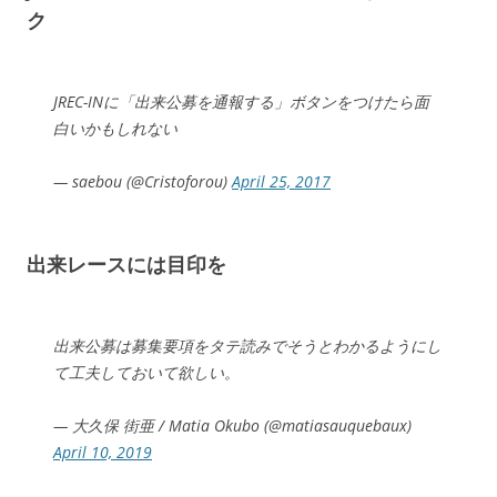
ク
JREC-INに「出来公募を通報する」ボタンをつけたら面
白いかもしれない
— saebou (@Cristoforou)
April 25, 2017
出来レースには目印を
出来公募は募集要項をタテ読みでそうとわかるようにし
て工夫しておいて欲しい。
— 大久保 街亜 / Matia Okubo (@matiasauquebaux)
April 10, 2019