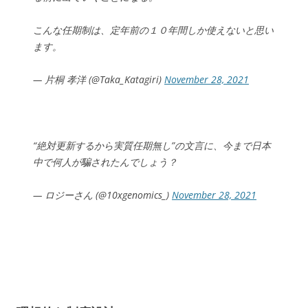
こんな任期制は、定年前の１０年間しか使えないと思い
ます。
— 片桐 孝洋 (@Taka_Katagiri)
November 28, 2021
“絶対更新するから実質任期無し”の文言に、今まで日本
中で何人が騙されたんでしょう？
— ロジーさん (@10xgenomics_)
November 28, 2021