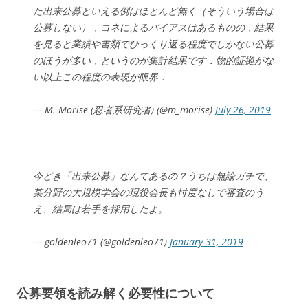
た出来公募といえる例はほとんど無く（そういう場合は
公募しない），コネによるバイアスはあるものの，結果
を見ると業績や書類でひっくり返る程度でしかない公募
のほうが多い，というのが集計結果です．物的証拠がな
い以上この程度の表現が限界．
— M. Morise (忍者系研究者) (@m_morise)
July 26, 2019
今どき「出来公募」なんてあるの？うちは無論ガチで、
某分野の大規模学会の現役会長も忖度なしで審査のう
え、結局は若手を採用したよ。
— goldenleo71 (@goldenleo71)
January 31, 2019
公募要領を読み解く必要性について