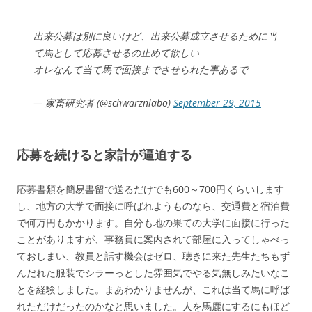
出来公募は別に良いけど、出来公募成立させるために当
て馬として応募させるの止めて欲しい
オレなんて当て馬で面接までさせられた事あるで
— 家畜研究者 (@schwarznlabo)
September 29, 2015
応募を続けると家計が逼迫する
応募書類を簡易書留で送るだけでも600～700円くらいします
し、地方の大学で面接に呼ばれようものなら、交通費と宿泊費
で何万円もかかります。自分も地の果ての大学に面接に行った
ことがありますが、事務員に案内されて部屋に入ってしゃべっ
ておしまい、教員と話す機会はゼロ、聴きに来た先生たちもず
んだれた服装でシラーっとした雰囲気でやる気無しみたいなこ
とを経験しました。まあわかりませんが、これは当て馬に呼ば
れただけだったのかなと思いました。人を馬鹿にするにもほど