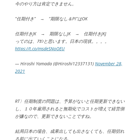
今のやり方は肯定できません。
”任期付き” → ”期限なし＆PI”はOK
任期付きJK → 期限なしJK → 任期付きJKJ
ってのは、ｱｶﾝと思います。日本の現状。。。。
https://t.co/msdeSNoOEU
— Hiroshi Yamada (@Hiroshi12337131)
November 28,
2021
RT〉任期制度の問題は、予算がないと任期更新できない
し、１０年雇用されると無期化でコストが増えて経営側
が嫌なので、更新できないことですね。
結局日本の場合、成果出しても出さなくても、任期切れ
る前に出ていくことになる。