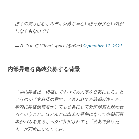
ぼくの周りはむしろデキ公募じゃないほうが少ない気が
しなくもないです
— D. Oue ∈ Hilbert space (@q9ac)
September 12, 2021
内部昇進を偽装公募する背景
「学内昇格は一切廃してすべての人事を公募にしろ」と
いうのが「文科省の意向」と言われてた時期があった。
学内に昇格候補者がいても公募にして外部候補と競わせ
ろということ。ほとんどは出来公募的になって外部応募
者がバカを見るしヘタに採用されても「公募で負けた
人」が同僚になるしくみ。