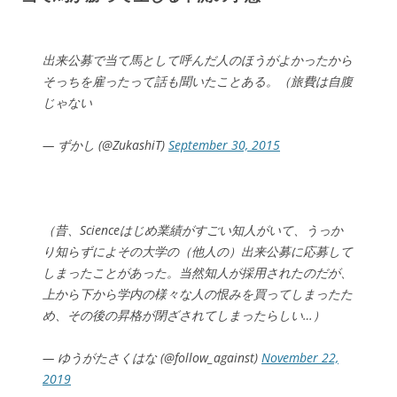
出来公募で当て馬として呼んだ人のほうがよかったから
そっちを雇ったって話も聞いたことある。（旅費は自腹
じゃない
— ずかし (@ZukashiT)
September 30, 2015
（昔、Scienceはじめ業績がすごい知人がいて、うっか
り知らずによその大学の（他人の）出来公募に応募して
しまったことがあった。当然知人が採用されたのだが、
上から下から学内の様々な人の恨みを買ってしまったた
め、その後の昇格が閉ざされてしまったらしい…）
— ゆうがたさくはな (@follow_against)
November 22,
2019