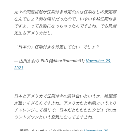
元々の問題提起が任期付き肯定の人は任期なしの安定職
なんでしょ？的な煽りだったので、いやいや私任期付き
ですよ、って反論になっちゃったんですよね。でも鳥居
先生もアメリカだし。
「日本の」任期付きを肯定してない…でしょ？
— 山田かおり PhD (@KaoriYamada01)
November 29,
2021
日本とアメリカで任期付きの意味合いというか、絶望感
が違いすぎるんですよね。アメリカだと制限というより
チャレンジって感じで、日本だとただただクビまでのカ
ウントダウンという空気になってますよね。
— 飛躍したいポスドク (@vetpostdoc)
November 29,