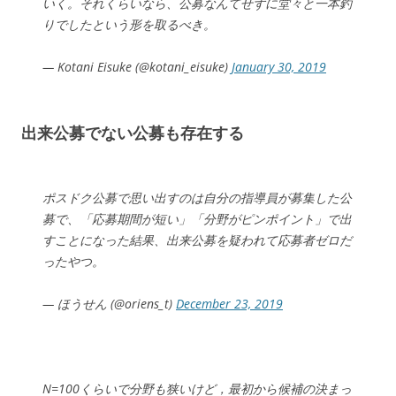
いく。それくらいなら、公募なんてせずに堂々と一本釣
りでしたという形を取るべき。
— Kotani Eisuke (@kotani_eisuke)
January 30, 2019
出来公募でない公募も存在する
ポスドク公募で思い出すのは自分の指導員が募集した公
募で、「応募期間が短い」「分野がピンポイント」で出
すことになった結果、出来公募を疑われて応募者ゼロだ
ったやつ。
— ほうせん (@oriens_t)
December 23, 2019
N=100くらいで分野も狭いけど，最初から候補の決まっ