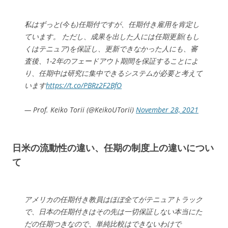
私はずっと(今も)任期付ですが、任期付き雇用を肯定し
ています。 ただし、成果を出した人には任期更新(もし
くはテニュア)を保証し、更新できなかった人にも、審
査後、1-2年のフェードアウト期間を保証することによ
り、任期中は研究に集中できるシステムが必要と考えて
います
https://t.co/PBRz2F2BfO
— Prof. Keiko Torii (@KeikoUTorii)
November 28, 2021
日米の流動性の違い、任期の制度上の違いについ
て
アメリカの任期付き教員はほぼ全てがテニュアトラック
で、日本の任期付きはその先は一切保証しない本当にた
だの任期つきなので、単純比較はできないわけで