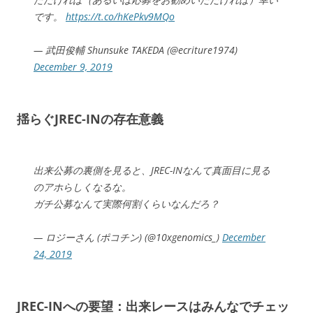
です。
https://t.co/hKePkv9MQo
— 武田俊輔 Shunsuke TAKEDA (@ecriture1974)
December 9, 2019
揺らぐJREC-INの存在意義
出来公募の裏側を見ると、JREC-INなんて真面目に見る
のアホらしくなるな。
ガチ公募なんて実際何割くらいなんだろ？
— ロジーさん (ポコチン) (@10xgenomics_)
December
24, 2019
JREC-INへの要望：出来レースはみんなでチェッ