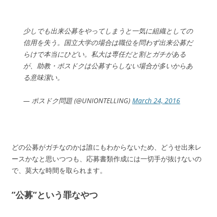
少しでも出来公募をやってしまうと一気に組織としての
信用を失う。国立大学の場合は職位を問わず出来公募だ
らけで本当にひどい。私大は専任だと割とガチがある
が、助教・ポスドクは公募すらしない場合が多いからあ
る意味潔い。
— ポスドク問題 (@UNIONTELLING)
March 24, 2016
どの公募がガチなのかは誰にもわからないため、どうせ出来レ
ースかなと思いつつも、応募書類作成には一切手が抜けないの
で、莫大な時間を取られます。
”公募”という罪なやつ