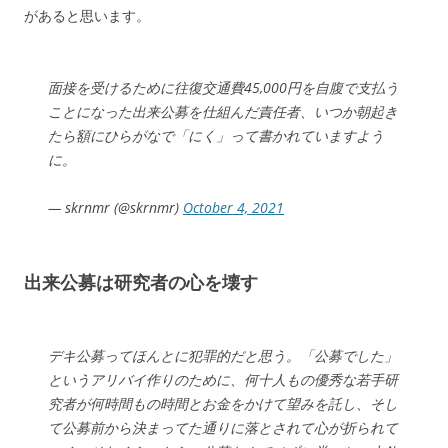
があると思います。
面接を受けるために往復交通費45,000円を自腹で支払う
ことになった出来公募を仕組んだ責任者、いつか朝起き
たら額にひらがなで「にく」って書かれていますよう
に。
— skrnmr (@skrnmr)
October 4, 2021
出来公募は研究者の心を壊す
デキ公募ってほんとに犯罪的だと思う。「公募でした」
というアリバイ作りのために、何十人もの優秀な若手研
究者が何時間もの時間とお金をかけて望みを託し、そし
て公募前から決まってた通りに落とされて心が折られて