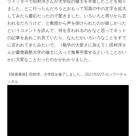
ツイッターで田村淳さんが大学院の修士を卒業したことを知り
ました。どこ行ったんだろうとおもって写真の中の文字を拡大
してみたら慶応だったので驚きました。いろいろと周りから言
われるだろうけど、と教授から声を掛けられたのが嬉しかった
というコメントを読んで、何を言われるのかなと思ってネット
の記事をあれこれ見ていたら、なんだかいろいろなことをすで
に言われてきたみたいで、（勉学の大変さに加えて）田村淳さ
んが慶應義塾大学の修士に入って無事卒業するということがい
かに大変なことだったのかがわかりました。
【密着裏側】田村淳、大学院を修了しました。 2021/03/27 ロンブーチャ
ンネル