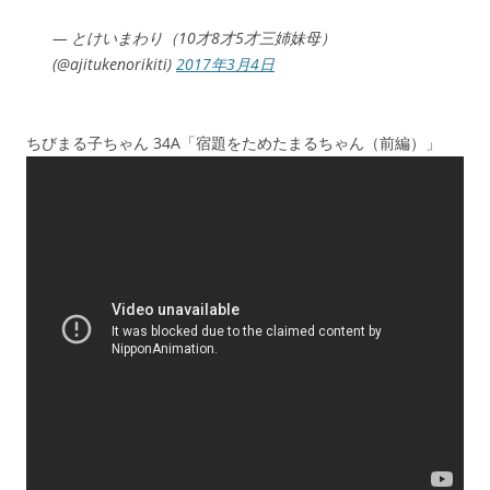
— とけいまわり（10才8才5才三姉妹母）
(@ajitukenorikiti)
2017年3月4日
ちびまる子ちゃん 34A「宿題をためたまるちゃん（前編）」