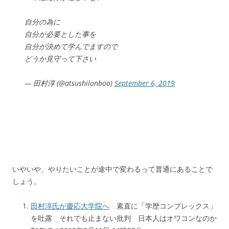
自分の為に
自分が必要とした事を
自分が決めて学んでますので
どうか見守って下さい
— 田村淳 (@atsushilonboo)
September 6, 2019
いやいや、やりたいことが途中で変わるって普通にあることで
しょう。
田村淳氏が慶応大学院へ
素直に「学歴コンプレックス」
を吐露 それでも止まない批判 日本人はオワコンなのか