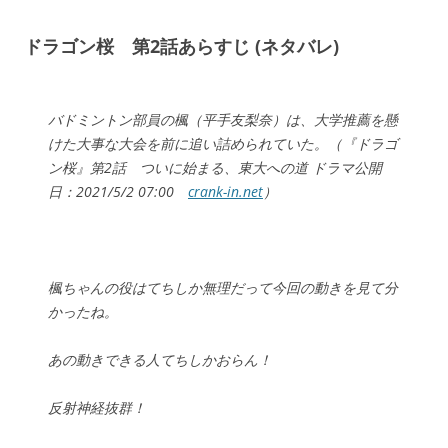
ドラゴン桜 第2話あらすじ (
ネタバレ
)
バドミントン部員の楓（平手友梨奈）は、大学推薦を懸
けた大事な大会を前に追い詰められていた。（『ドラゴ
ン桜』第2話 ついに始まる、東大への道 ドラマ公開
日：2021/5/2 07:00
crank-in.net
）
楓ちゃんの役はてちしか無理だって今回の動きを見て分
かったね。
あの動きできる人てちしかおらん！
反射神経抜群！