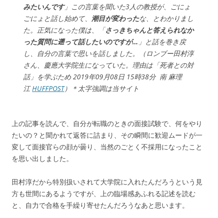
みたいんです
」この言葉を聞いた3人の教授が、ごにょ
ごにょと話し始めて、
潮目が変わった
な、とわかりまし
た。正気になった僕は、「
さっきちゃんと答えられなか
った質問に遡って話したいのですが…
」と話を巻き戻
し、自分の言葉で思いを話しました。（ロンブー田村淳
さん、慶應大学院生になっていた。理由は「死者との対
話」を学ぶため 2019年09月08日 15時38分 南 麻理
江
HUFFPOST
）＊太字強調は当サイト
上の記事を読んで、自分が転職のときの面接試験で、何をやり
たいの？と聞かれて返答に詰まり、その瞬間に歓迎ムードが一
変して面接官らの顔が曇り、当然のごとく不採用になったこと
を思い出しました。
田村淳だから特別扱いされて大学院に入れたんだろうという見
方も世間にあるようですが、上の臨場感あふれる記述を読む
と、自力で合格を手繰り寄せたんだろうなあと思います。