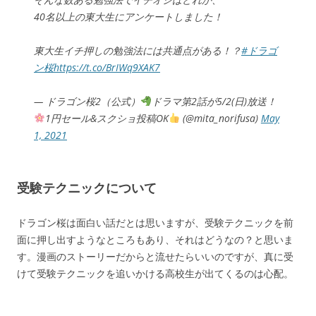
40名以上の東大生にアンケートしました！
東大生イチ押しの勉強法には共通点がある！？
#ドラゴ
ン桜
https://t.co/BrIWq9XAK7
— ドラゴン桜2（公式）
ドラマ第2話が5/2(日)放送！
1円セール&スクショ投稿OK
(@mita_norifusa)
May
1, 2021
受験テクニックについて
ドラゴン桜は面白い話だとは思いますが、受験テクニックを前
面に押し出すようなところもあり、それはどうなの？と思いま
す。漫画のストーリーだからと流せたらいいのですが、真に受
けて受験テクニックを追いかける高校生が出てくるのは心配。