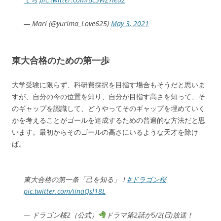
— Mari (@yurima_Love625)
May 3, 2021
東大合格のための第一歩
大学受験に限らず、科研費採択を目指す場合もそうだと思いま
すが、自分の今の位置を知り、自分が目指す高さを知って、そ
のギャップを認識して、どうやってそのギャップを埋めていく
かを考えることがゴールを達成するための普遍的な方法だと思
います。最初からそのゴールの高さにいるような天才を除け
ば。
東大合格の第一条「己を知る」！
#ドラゴン桜
pic.twitter.com/iinaQsl18L
— ドラゴン桜2（公式）
ドラマ第2話が5/2(日)放送！