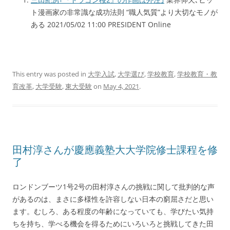
ト漫画家の非常識な成功法則 “職人気質”より大切なモノが
ある 2021/05/02 11:00 PRESIDENT Online
This entry was posted in
大学入試
,
大学選び
,
学校教育
,
学校教育・教
育改革
,
大学受験
,
東大受験
on
May 4, 2021
.
田村淳さんが慶應義塾大大学院修士課程を修
了
ロンドンブーツ1号2号の田村淳さんの挑戦に関して批判的な声
があるのは、まさに多様性を許容しない日本の窮屈さだと思い
ます。むしろ、ある程度の年齢になっていても、学びたい気持
ちを持ち、学べる機会を得るためにいろいろと挑戦してきた田