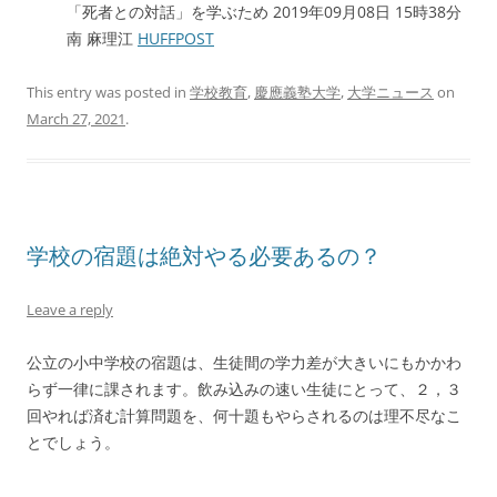
「死者との対話」を学ぶため 2019年09月08日 15時38分
南 麻理江
HUFFPOST
This entry was posted in
学校教育
,
慶應義塾大学
,
大学ニュース
on
March 27, 2021
.
学校の宿題は絶対やる必要あるの？
Leave a reply
公立の小中学校の宿題は、生徒間の学力差が大きいにもかかわ
らず一律に課されます。飲み込みの速い生徒にとって、２，３
回やれば済む計算問題を、何十題もやらされるのは理不尽なこ
とでしょう。