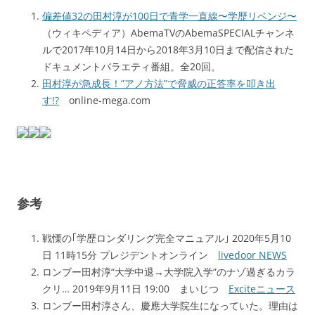
偏差値32の田村淳が100日で青学一直線〜学歴リベンジ〜
（ウィキペディア）AbemaTVのAbemaSPECIALチャンネ
ルで2017年10月14日から2018年3月10日まで配信された
ドキュメントバラエティ番組。全20回。
田村淳が急成長！”アノ方法”で脅威の正答率を叩き出
す!?
online-mega.com
参考
戦慄の｢学歴ロンダリング完全マニュアル｣ 2020年5月10
日 11時15分 プレジデントオンライン
livedoor NEWS
ロンブー田村淳“大学中退→大学院入学”のナゾ過ぎるカラ
クリ… 2019年9月11日 19:00 まいじつ
Exciteニュース
ロンブー田村淳さん、慶應大学院生になっていた。理由は