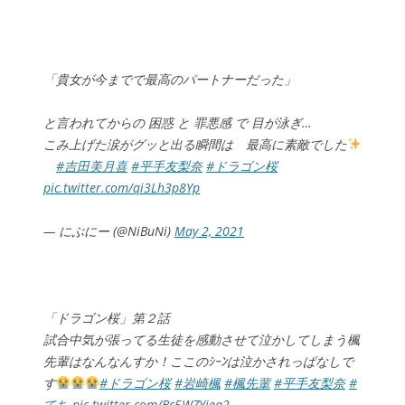
「貴女が今までで最高のパートナーだった」
と言われてからの 困惑 と 罪悪感 で 目が泳ぎ…
こみ上げた涙がグッと出る瞬間は 最高に素敵でした
#吉田美月喜
#平手友梨奈
#ドラゴン桜
pic.twitter.com/qi3Lh3p8Yp
— にぶにー (@NiBuNi)
May 2, 2021
「ドラゴン桜」第２話
試合中気が張ってる生徒を感動させて泣かしてしまう楓
先輩はなんなんすか！ここのｼｰﾝは泣かされっぱなしで
す
#ドラゴン桜
#岩崎楓
#楓先輩
#平手友梨奈
#
てち
pic.twitter.com/Bc5WZYiea2