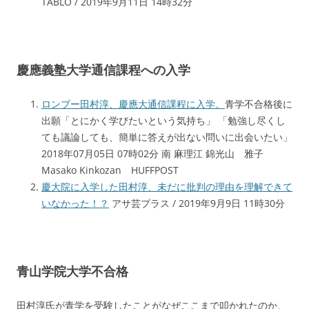
TABLO / 2019年9月11日 14時32分
慶應義塾大学通信課程への入学
ロンブー田村淳、慶應大通信課程に入学。
青学不合格後に
出願「とにかく学びたいという気持ち」 「勉強し尽くし
ても議論しても、簡単に答えが出ない問いに出会いたい」
2018年07月05日 07時02分 南 麻理江 錦光山 雅子
Masako Kinkozan HUFFPOST
慶大院に入学した田村淳、未だに批判の理由を理解できて
いなかった！？
アサ芸プラス / 2019年9月9日 11時30分
青山学院大学不合格
田村淳氏が青学を受験したことがなぜここまで叩かれたのか、