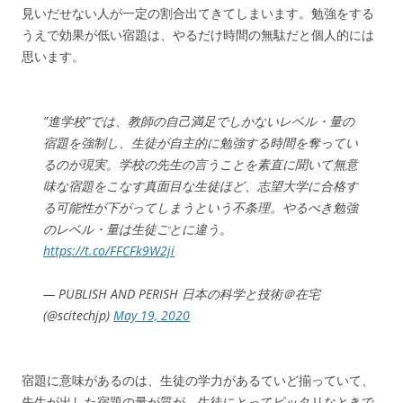
見いだせない人が一定の割合出てきてしまいます。勉強をする
うえで効果が低い宿題は、やるだけ時間の無駄だと個人的には
思います。
”進学校”では、教師の自己満足でしかないレベル・量の
宿題を強制し、生徒が自主的に勉強する時間を奪ってい
るのが現実。学校の先生の言うことを素直に聞いて無意
味な宿題をこなす真面目な生徒ほど、志望大学に合格す
る可能性が下がってしまうという不条理。やるべき勉強
のレベル・量は生徒ごとに違う。
https://t.co/FFCFk9W2ji
— PUBLISH AND PERISH 日本の科学と技術＠在宅
(@scitechjp)
May 19, 2020
宿題に意味があるのは、生徒の学力があるていど揃っていて、
先生が出した宿題の量が質が、生徒にとってピッタリなときで