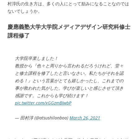
村淳氏の生き方は、多くの人にとって励みになることなのでは
ないでしょうか。
慶應義塾大学大学院メディアデザイン研究科修士
課程修了
大学院卒業しました！
教授から『色々と周りから言われるだろうけれど、堂々
と修士課程を修了したと言いなさい。私たちがそれを認
める！』という言葉がとても嬉しかったし、これまでの
事が救われた気がした。学びが楽しいと感じさせて頂き
感謝です。これからも学び続けます！
pic.twitter.com/xGGzmBIwbP
— 田村淳 (@atsushilonboo)
March 26, 2021