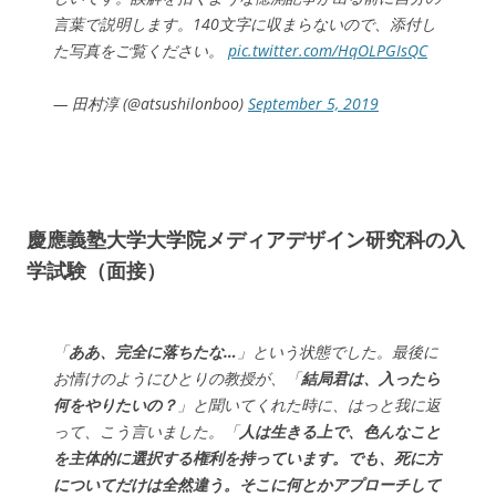
言葉で説明します。140文字に収まらないので、添付し
た写真をご覧ください。
pic.twitter.com/HqOLPGIsQC
— 田村淳 (@atsushilonboo)
September 5, 2019
慶應義塾大学大学院メディアデザイン研究科の入
学試験（面接）
「
ああ、完全に落ちたな…
」という状態でした。最後に
お情けのようにひとりの教授が、「
結局君は、入ったら
何をやりたいの？
」と聞いてくれた時に、はっと我に返
って、こう言いました。「
人は生きる上で、色んなこと
を主体的に選択する権利を持っています。でも、死に方
についてだけは全然違う。そこに何とかアプローチして