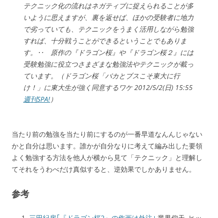
テクニック化の流れはネガティブに捉えられることが多
いように思えますが、裏を返せば、ほかの受験者に地力
で劣っていても、テクニックをうまく活用しながら勉強
すれば、十分戦うことができるということでもありま
す。‥ 原作の『
ドラゴン桜
』や『ドラゴン桜２』には
受験勉強に役立つさまざまな勉強法やテクニックが載っ
ています。（ドラゴン桜「バカとブスこそ東大に行
け！」に東大生が強く同意するワケ 2012/5/2(日) 15:55
週刊SPA!
）
当たり前の勉強を当たり前にするのが一番早道なんんじゃない
かと自分は思います。誰かが自分なりに考えて編み出した要領
よく勉強する方法を他人が横から見て「テクニック」と理解し
てそれをうわべだけ真似すると、逆効果でしかありません。
参考
三田紀房｢『ドラゴン桜2』の作画は外注｣
業界仰天､ヒッ