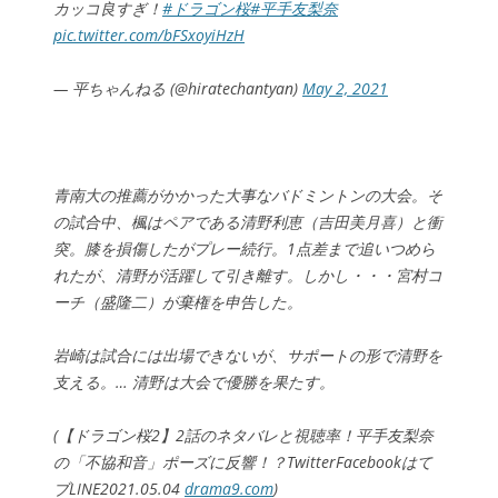
カッコ良すぎ！
#ドラゴン桜
#平手友梨奈
pic.twitter.com/bFSxoyiHzH
— 平ちゃんねる (@hiratechantyan)
May 2, 2021
青南大の推薦がかかった大事なバドミントンの大会。そ
の試合中、楓はペアである清野利恵（吉田美月喜）と衝
突。膝を損傷したがプレー続行。1点差まで追いつめら
れたが、清野が活躍して引き離す。しかし・・・宮村コ
ーチ（盛隆二）が棄権を申告した。
岩崎は試合には出場できないが、サポートの形で清野を
支える。… 清野は大会で優勝を果たす。
(【ドラゴン桜2】2話のネタバレと視聴率！平手友梨奈
の「不協和音」ポーズに反響！？TwitterFacebookはて
ブLINE2021.05.04
drama9.com
)