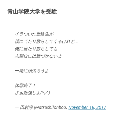
青山学院大学を受験
イラついた受験生が
僕に当たり散らしてくるけれど…
俺に当たり散らしても
志望校には近づかないよ
一緒に頑張ろうよ
休憩終了！
さぁ勉強しよ(^｡^)
— 田村淳 (@atsushilonboo)
November 16, 2017