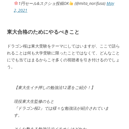
1円セール&スクショ投稿OK
(@mita_norifusa)
May
2, 2021
東大合格のためにやるべきこと
ドラゴン桜は東大受験をテーマにしてはいますが、ここで語ら
れることは何も大学受験に限ったことではなくて、どんなこと
にでも当てはまるからこそ多くの視聴者を引き付けるのでしょ
う。
【東大生イチ押しの勉強法12選をご紹介！】
現役東大生監修のもと
『ドラゴン桜2』では様々な勉強法が紹介されていま
す。
そんな数ある勉強法でイチオシはどれか、