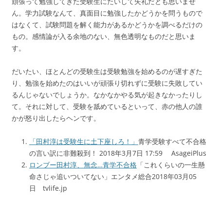
頑張って勉強してきた受験生にたいして失礼だとも思いませ
ん。学力試験なんて、真面目に勉強したかどうかを問うもので
はなくて、試験問題を解く能力があるかどうかを調べるだけの
もの。感情論が入る余地のない、無色透明なものだと思いま
す。
だいたい、ほとんどの受験生は受験勉強を始めるのが遅すぎた
り、勉強を始めたのはいいが頑張り切れずに受験に失敗してい
るんじゃないでしょうか。なかなかやる気が起きなかったりし
て。それに対して、受験を舐めているといって、赤の他人の誰
かが怒り出したらヘンです。
「田村淳は受験生に土下座しろ！」
青学受験すべて不合格
の言い訳に非難殺到！ 2018年3月7日 17:59 AsageiPlus
ロンブー田村淳、無念…青学不合格
「これくらいの一生懸
命さじゃ追いついてない」エンタメ総合2018年03月05
日 tvlife.jp