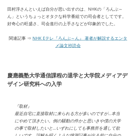
田村淳さんといえば自分が思い出すのは、NHKの「ろんぶ～
ん」というちょっとオタクな科学番組での司会者としてです。
好奇心の旺盛さ、司会進行の上手さなどが印象的でした。
関連記事 ⇒
NHK Eテレ『ろんぶ～ん』 著者が解説するエンタ
メ論文抄読会
慶應義塾大学通信課程の退学と大学院メディアデ
ザイン研究科への入学
『取材』
最近自宅に直接取材に来られる方が多いのですが…本当
にやめて頂きたい。例の騒動の件かと思いきや僕の大学
の事で取材したいと…いずれにしても事務所を通して欲
しいです。誤解を招くような憶測記事が出る前に自分の