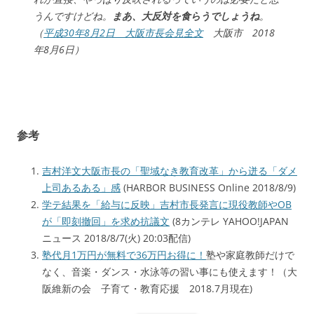
うんですけどね。
まあ、大反対を食らうでしょうね
。
（
平成30年8月2日 大阪市長会見全文
大阪市 2018
年8月6日）
参考
吉村洋文大阪市長の「聖域なき教育改革」から迸る「ダメ
上司あるある」感
(HARBOR BUSINESS Online 2018/8/9)
学テ結果を「給与に反映」吉村市長発言に現役教師やOB
が「即刻撤回」を求め抗議文
(8カンテレ YAHOO!JAPAN
ニュース 2018/8/7(火) 20:03配信)
塾代月1万円が無料で36万円お得に！
塾や家庭教師だけで
なく、音楽・ダンス・水泳等の習い事にも使えます！（大
阪維新の会 子育て・教育応援 2018.7月現在)