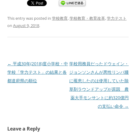
This entry was posted in
学校教育
,
学校教育・教育改革
,
学力テスト
on
August 9, 2018
.
Post
←
平成30年(2018)度小学校・中
学校用務員だったドウェイン・
navigation
学校「学力テスト」の結果と各
ジョンソンさんが悪性リンパ腫
都道府県の順位
に罹患したのは使用していた除
草剤ラウンドアップが原因 農
薬大手モンサントに約320億円
の支払い命令
→
Leave a Reply