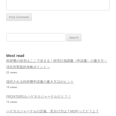
Search
for:
Most read
科研費の採否はここで決まる！研究計画調書（申請書）の書き方～
項目別実践的攻略ポイント～
22 views
採択される科研費申請書の書き方22のヒント
19 views
FRONTIERSもハゲタカジャーナルだと？！
15 views
ハゲタカジャーナルの定義、見分け方は？MDPIってどうよ？