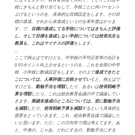
校にきちんと割り当てもして、学校ごとに何パーセント
上げるというのを、具体的な目標設定をします。その目
標の達成、それから未達成というのを来年度はかりま
す。で、
目標の達成してる学校についてはきちんと評価
し、そして目標を達成しない学校については校長先生も
教員も、これはマイナスの評価
をします。
…
ここで例えばですけども、中学校の平均正答率の合計を
0.03ポイント向上させるというのを、これを全部の中学
校、小学校に数値設定をします。その上で
達成できたと
こについては、人事評価に反映させていく
と。例えばで
すけども、
勤勉手当を増額
したり、あるいは
校長戦略予
算を増額
したり。これは総合教育会議の中で議論してい
きます。
業績未達成のところについては、逆に勤勉手当
を減額
したり、
校長戦略予算を減額
するという具体的な
措置をとっていきます。これ、総合教育会議で議論した
いと思います。ただ、この方向性で僕は考えてます。あ
と、中身の、じゃあ、どれにするの、勤勉手当にする