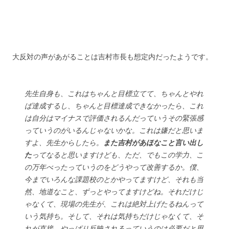
大反対の声があがることは吉村市長も想定内だったようです。
先生自身も、これはちゃんと目標立てて、ちゃんとやれ
ば達成するし、ちゃんと目標達成できなかったら、これ
は自分はマイナスで評価されるんだっていうその緊張感
っていうのがいるんじゃないかな。これは嫌だと思いま
すよ、先生からしたら。
また吉村があほなこと言い出し
た
ってなると思いますけども、ただ、でもこの学力、こ
の万年べったっていうのをどうやって改善するか。僕、
今までいろんな課題校のとかやってますけど、それも当
然、地道なこと、ずっとやってますけどね。それだけじ
ゃなくて、現場の先生が、これは絶対上げたるねんって
いう気持ち。そして、それは気持ちだけじゃなくて、そ
れが直接、やっぱり反映されるっていうのは必要だと思