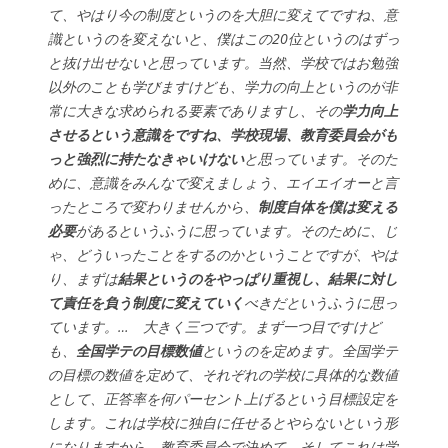
て、やはり今の制度というのを大胆に変えてですね、意
識というのを変えないと、僕はこの20位というのはずっ
と抜け出せないと思っています。当然、学校ではお勉強
以外のことも学びますけども、学力の向上というのが非
常に大きな求められる要素でありますし、その
学力向上
させるという意識をですね、学校現場、教育委員会がも
っと強烈に持たなきゃいけない
と思っています。そのた
めに、意識をみんなで変えましょう、エイエイオーと言
ったところで変わりませんから、
制度自体を僕は変える
必要
があるというふうに思っています。そのために、じ
ゃ、どういったことをするのかということですが、やは
り、まずは
結果というのをやっぱり重視し、結果に対し
て責任を負う制度に変えていく
べきだというふうに思っ
ています。… 大きく三つです。まず一つ目ですけど
も、
全国学テの目標数値
というのを定めます。全国学テ
の目標の数値を定めて、それぞれの学校に具体的な数値
として、正答率を何パーセント上げるという目標設定を
します。これは学校に独自に任せるとやらないという形
になりますから、教育委員会で決めて、そしてこれは学