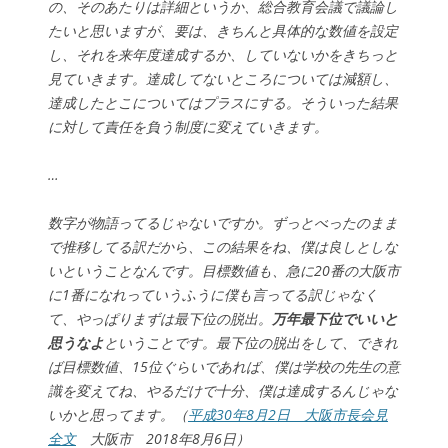
の、そのあたりは詳細というか、総合教育会議で議論し
たいと思いますが、要は、きちんと具体的な数値を設定
し、それを来年度達成するか、していないかをきちっと
見ていきます。達成してないところについては減額し、
達成したとこについてはプラスにする。そういった結果
に対して責任を負う制度に変えていきます。
…
数字が物語ってるじゃないですか。ずっとべったのまま
で推移してる訳だから、この結果をね、僕は良しとしな
いということなんです。目標数値も、急に20番の大阪市
に1番になれっていうふうに僕も言ってる訳じゃなく
て、やっぱりまずは最下位の脱出。
万年最下位でいいと
思うなよ
ということです。最下位の脱出をして、できれ
ば目標数値、15位ぐらいであれば、僕は学校の先生の意
識を変えてね、やるだけで十分、僕は達成するんじゃな
いかと思ってます。（
平成30年8月2日 大阪市長会見
全文
大阪市 2018年8月6日）