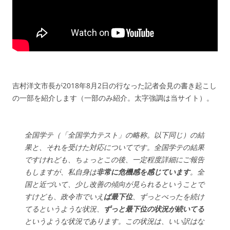
吉村洋文市長が2018年8月2日の行なった記者会見の書き起こし
の一部を紹介します（一部のみ紹介。太字強調は当サイト）。
全国学テ（「全国学力テスト」の略称。以下同じ）の結
果と、それを受けた対応についてです。全国学テの結果
ですけれども、ちょっとこの後、一定程度詳細にご報告
もしますが、私自身は
非常に危機感を感じています
。全
国と近づいて、少し改善の傾向が見られるということで
すけども、政令市でいえ
ば最下位
、ずっとべったを続け
てるというような状況、
ずっと最下位の状況が続いてる
というような状況であります。この状況は、いい訳はな