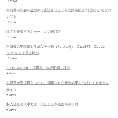
14 views
科研費申請書を生成AIに査読させるときに効果的な”忖度なし”のプロ
ンプト
11 views
論文を投稿するジャーナルの選び方
10 views
科研費の申請書を生成AIを４種（Perplexity、ChatGPT、Claude、
GEMINI）で書き比べ
10 views
PLOS ONEのIF、採択率、査読期間、評判
9 views
科研費が不採択だったら、開示された審査結果を分析して改善点を
探そう
9 views
収入証紙の入手方法、廃止した都道府県市町村
9 views