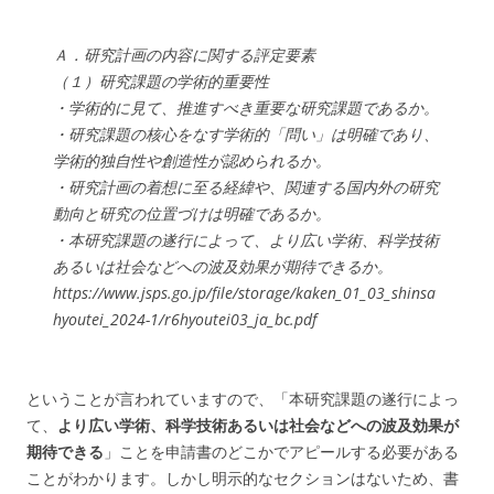
Ａ．研究計画の内容に関する評定要素
（１）研究課題の学術的重要性
・学術的に見て、推進すべき重要な研究課題であるか。
・研究課題の核心をなす学術的「問い」は明確であり、
学術的独自性や創造性が認められるか。
・研究計画の着想に至る経緯や、関連する国内外の研究
動向と研究の位置づけは明確であるか。
・本研究課題の遂行によって、より広い学術、科学技術
あるいは社会などへの波及効果が期待できるか。
https://www.jsps.go.jp/file/storage/kaken_01_03_shinsa
hyoutei_2024-1/r6hyoutei03_ja_bc.pdf
ということが言われていますので、「本研究課題の遂行によっ
て、
より広い学術、科学技術あるいは社会などへの波及効果が
期待できる
」ことを申請書のどこかでアピールする必要がある
ことがわかります。しかし明示的なセクションはないため、書