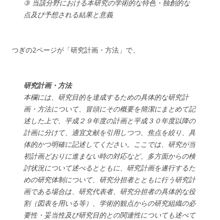
③ 当該分野における本研究の学術的な特色・独創的な
点及び予想される結果と意義
つぎの2ページが「研究計画・方法」で、
研究計画・方法
本欄には、研究目的を達成するための具体的な研究計
画・方法について、冒頭にその概要を簡潔にまとめて記
述した上で、平成２９年度の計画と平成３０年度以降の
計画に分けて、適宜文献を引用しつつ、焦点を絞り、具
体的かつ明確に記述してください。ここでは、研究が当
初計画どおりに進まない時の対応など、多方面からの検
討状況について述べるとともに、研究計画を遂行するた
めの研究体制について、研究分担者とともに行う研究計
画である場合は、研究代表者、研究分担者の具体的な役
割（図表を用いる等）、学術的観点からの研究組織の必
要性・妥当性及び研究目的との関連性についても述べて