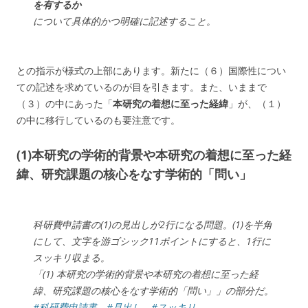
を有するか
について具体的かつ明確に記述すること。
との指示が様式の上部にあります。新たに（６）国際性につい
ての記述を求めているのが目を引きます。また、いままで
（３）の中にあった「
本研究の着想に至った経緯
」が、（１）
の中に移行しているのも要注意です。
(1)本研究の学術的背景や本研究の着想に至った経
緯、研究課題の核心をなす学術的「問い」
科研費申請書の(1)の見出しが2行になる問題。(1)を半角
にして、文字を游ゴシック11ポイントにすると、1行に
スッキリ収まる。
「(1) 本研究の学術的背景や本研究の着想に至った経
緯、研究課題の核心をなす学術的「問い」」の部分だ。
#科研費申請書
#見出し
#スッキリ