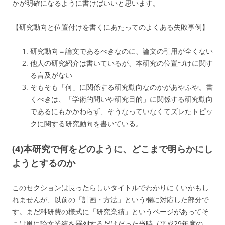
かが明確になるように書けばいいと思います。
【研究動向と位置付けを書くにあたってのよくある失敗事例】
研究動向＝論文であるべきなのに、論文の引用が全くない
他人の研究紹介は書いているが、本研究の位置づけに関す
る言及がない
そもそも「何」に関係する研究動向なのかがあやふや。書
くべきは、「学術的問いや研究目的」に関係する研究動向
であるにもかかわらず、そうなっていなくてズレたトピッ
クに関する研究動向を書いている。
(4)本研究で何をどのように、どこまで明らかにし
ようとするのか
このセクションは長ったらしいタイトルでわかりにくいかもし
れませんが、以前の「計画・方法」という欄に対応した部分で
す。まだ科研費の様式に「研究業績」というページがあってそ
こは単に論文業績を羅列するだけだった当時（平成29年度の