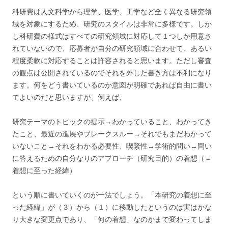
科研費は人文科学から理学、医学、工学など全く異なる研究領
域を対象にするため、研究のスタイルは非常に多様です。しか
し科研費の様式はすべての研究領域に対応して１つしか用意さ
れていないので、応募者が自分の研究領域に合わせて、あるい
程度柔軟に対応することは許容されると思います。ただし審査
の観点は公開されているのでそれを外した書き方は不利になり
ます。何をどう書いているのか意図が明確であれば自由に書い
てよいのだと思いますが、例えば、
研究テーマのトピックの提示→わかっていること、わかってき
たこと、最近の進展やブレークスルー→それでもまだわかって
いないこと→それをわかる必要性、喫緊性→学術的問い→問い
に答えるための自分なりのアプローチ（研究目的）の着想（＝
着想に至った経緯）
という順に書いていくのが一法でしょう。「本研究の着想に至
った経緯」が（３）から（１）に移動したというのは実はかな
り大きな変更点であり、「何の着想」なのかまで変わってしま