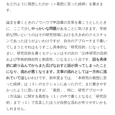
をどのように発想したのか（＝着想に至った経緯）を書きま
す。
論文を書くときのノウハウで申請書の文章を書こうとしたとき
に、ここで少し
やっかいな問題
があることに気づきます。学術
的な問いというのはその研究領域における大きめのクエスチョ
ンであったほうがよいわけですが、自分のアプローチまで書い
てしまうとそれはもうすこし具体的な「研究目的」になってし
まい、研究目的を書くセクションはその次の「(2)本研究の目的
および学術的独自性と創造性」になるという点です。
話を具体
的に絞り込んでからまた広げなおすと話が戻ってしまったこと
になり、流れが悪くなります。文章の流れとしては一方向に流
れていてほしい
わけです。前年度までは、「本研究の着想に至
った経緯」は（３）のセクションにあったので、まだ書きやす
かったように思いますが、「着想」、特に、研究アプローチ
（方法論）に関する着想を（１）の中で書くとなると「研究目
的」まで（１）で言及したほうが自然な流れが作りやすいかも
しれません。