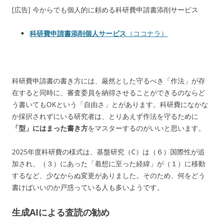
[広告] 今からでも個人的に頼める科研費申請書添削サービス
科研費申請書添削個人サービス
（ココナラ）
科研費申請書の書き方には、厳然とした守るべき「作法」が存
在すると同時に、審査委員を納得させることができるのならど
う書いてもOKという「自由さ」とがあります。科研費になかな
か採択されずにいる研究者は、とりあえず作法を守るために
「型」にはまった書き方
をマスターするのがいいと思います。
2025年度科研費の様式は、基盤研究（C）は（６）国際性が追
加され、（３）にあった「着想に至った経緯」が（１）に移動
するなど、少なからぬ変更がありました。そのため、何をどう
書けばいいのか戸惑っている人も多いようです。
生成AIによる査読の勧め