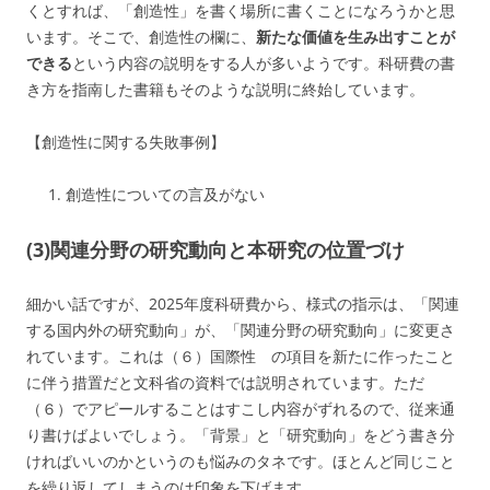
くとすれば、「創造性」を書く場所に書くことになろうかと思
います。そこで、創造性の欄に、
新たな価値を生み出すことが
できる
という内容の説明をする人が多いようです。科研費の書
き方を指南した書籍もそのような説明に終始しています。
【創造性に関する失敗事例】
創造性についての言及がない
(3)関連分野の研究動向と本研究の位置づけ
細かい話ですが、2025年度科研費から、様式の指示は、「関連
する国内外の研究動向」が、「関連分野の研究動向」に変更さ
れています。これは（６）国際性 の項目を新たに作ったこと
に伴う措置だと文科省の資料では説明されています。ただ
（６）でアピールすることはすこし内容がずれるので、従来通
り書けばよいでしょう。「背景」と「研究動向」をどう書き分
ければいいのかというのも悩みのタネです。ほとんど同じこと
を繰り返してしまうのは印象を下げます。