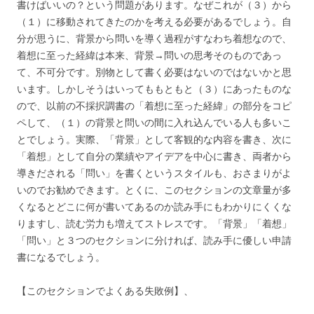
書けばいいの？という問題があります。なぜこれが（３）から
（１）に移動されてきたのかを考える必要があるでしょう。自
分が思うに、背景から問いを導く過程がすなわち着想なので、
着想に至った経緯は本来、背景→問いの思考そのものであっ
て、不可分です。別物として書く必要はないのではないかと思
います。しかしそうはいってももともと（３）にあったものな
ので、以前の不採択調書の「着想に至った経緯」の部分をコピ
ペして、（１）の背景と問いの間に入れ込んでいる人も多いこ
とでしょう。実際、「背景」として客観的な内容を書き、次に
「着想」として自分の業績やアイデアを中心に書き、両者から
導きだされる「問い」を書くというスタイルも、おさまりがよ
いのでお勧めできます。とくに、このセクションの文章量が多
くなるとどこに何が書いてあるのか読み手にもわかりにくくな
りますし、読む労力も増えてストレスです。「背景」「着想」
「問い」と３つのセクションに分ければ、読み手に優しい申請
書になるでしょう。
【このセクションでよくある失敗例】、