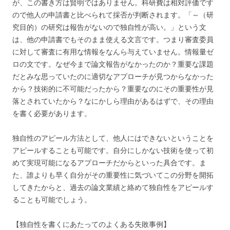
が、この書き方は賢明ではありません。科研費は相対評価です
ので他人の申請書と比べられて採否が判断されます。「～（研
究目的）の研究は報告がないので独自性が高い。」という文
は、他の申請書でもそのまま使える文言です。つまり審査委員
に対して審査に有用な情報をなんら与えていません。情報量ゼ
ロの文です。なぜ今まで論文報告がなかったのか？重要な課題
だとみな思っていたのに適切なアプローチが見つからなかった
から？技術的に不可能だったから？重要なのにその重要性が見
落とされていたから？なにかしら理由があるはずで、その理由
を書く必要があります。
独自性のアピール方法として、他人にはできないということを
アピールすることも可能です。自分にしかない技術を使って初
めて実現可能になるアプローチだからといった具合です。ま
た、誰よりも早く自分がその重要性に気づいてこの分野を開拓
してきたからと、過去の論文業績と絡めて独自性をアピールす
ることも可能でしょう。
【独自性を書くにあたってのよくある失敗事例】