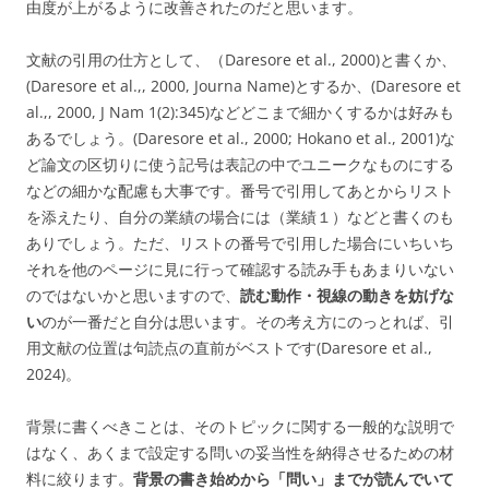
由度が上がるように改善されたのだと思います。
文献の引用の仕方として、（Daresore et al., 2000)と書くか、
(Daresore et al.,, 2000, Journa Name)とするか、(Daresore et
al.,, 2000, J Nam 1(2):345)などどこまで細かくするかは好みも
あるでしょう。(Daresore et al., 2000; Hokano et al., 2001)な
ど論文の区切りに使う記号は表記の中でユニークなものにする
などの細かな配慮も大事です。番号で引用してあとからリスト
を添えたり、自分の業績の場合には（業績１）などと書くのも
ありでしょう。ただ、リストの番号で引用した場合にいちいち
それを他のページに見に行って確認する読み手もあまりいない
のではないかと思いますので、
読む動作・視線の動きを妨げな
い
のが一番だと自分は思います。その考え方にのっとれば、引
用文献の位置は句読点の直前がベストです(Daresore et al.,
2024)。
背景に書くべきことは、そのトピックに関する一般的な説明で
はなく、あくまで設定する問いの妥当性を納得させるための材
料に絞ります。
背景の書き始めから「問い」までが読んでいて