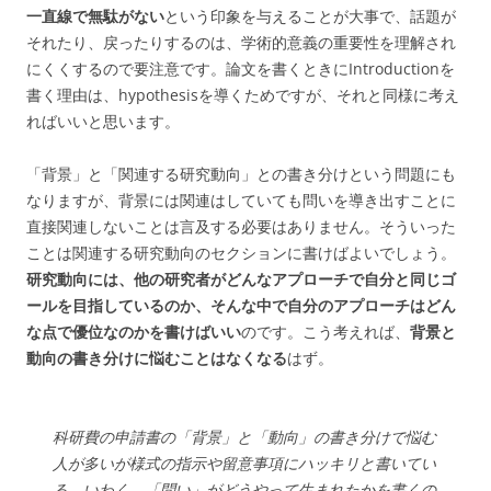
一直線で無駄がない
という印象を与えることが大事で、話題が
それたり、戻ったりするのは、学術的意義の重要性を理解され
にくくするので要注意です。論文を書くときにIntroductionを
書く理由は、hypothesisを導くためですが、それと同様に考え
ればいいと思います。
「背景」と「関連する研究動向」との書き分けという問題にも
なりますが、背景には関連はしていても問いを導き出すことに
直接関連しないことは言及する必要はありません。そういった
ことは関連する研究動向のセクションに書けばよいでしょう。
研究動向には、他の研究者がどんなアプローチで自分と同じゴ
ールを目指しているのか、そんな中で自分のアプローチはどん
な点で優位なのかを書けばいい
のです。こう考えれば、
背景と
動向の書き分けに悩むことはなくなる
はず。
科研費の申請書の「背景」と「動向」の書き分けで悩む
人が多いが様式の指示や留意事項にハッキリと書いてい
る。いわく、「問い」がどうやって生まれたかを書くの