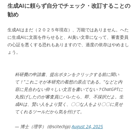
生成AIに頼らず自分でチェック・改訂することの
勧め
生成AIはまだ（２０２５年現在）、万能ではありません。へた
に生成AIに文面を作らせると、AI臭い文章になって、審査委員
の心証を悪くする恐れもありますので、過度の依存はやめまし
ょう。
科研費の申請書、提出ボタンをクリックする前に聞い
て！”これこそが本研究の着想の原点である。”などと内
容に見合わない仰々しい文言を書いてない？ChatGPTに
丸投げしたのが審査員にバレたら、即、不採択だよ。生
成AIは、賢い人をより賢く、〇〇な人をより〇〇に見せ
てくれるツールだから気を付けて。
— 博士（理学） (@scitechjp)
August 24, 2025