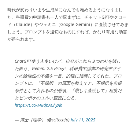
時代が変わりいまや生成AIになんでも頼めるようになりまし
た。科研費の申請書も一人で悩まずに、チャットGPTやクロー
ド（Claude）やジェミニ（Google Gemini）に査読させてみま
しょう。プロンプトを適切なものにすれば、かなり有用な助言
が得られます。
ChatGPT使う人多いけど、自分がこれら３つのAIを試し
た限り、Gemini 2.5 Proが、科研費申請書の研究デザイ
ンの論理性の不備を一番、的確に指摘してくれた。プロ
ンプトに、「不採択」の原因を教えてと、不採択を前提
条件として入れるのが必須。「厳しく査読して」程度だ
とピンボケのユルい査読になる。
https://t.co/M8dpAChyAh
— 博士（理学） (@scitechjp)
July 11, 2025