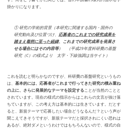
掛かりになります。
① 研究の学術的背景（本研究に関連する国内・国外の
研究動向及び位置づけ、
応募者のこれまでの研究成果を
踏まえ着想に至った経緯
、これまでの研究成果を発展さ
せる場合にはその内容等
） （平成29年度科研費の基盤
研究（C）の様式より 太字・下線強調は当サイト）
これを読むと明らかなのですが、科研費の基盤研究というもの
は、
基本的には、応募者がこれまで行ってきた研究の積み重ね
の上に、さらに発展的なテーマを設定する
ことが当然のことと
されています。現在の様式の指示からはこれらの文言が抜け落
ちていますが、この考え方は基本的には生きています。だとす
ると、新規テーマで応募したい場合どうなるんだ？という声が
聞こえてきそうですが、新規テーマだと採択されにくい恐れは
あるが、絶対ダメというわけではもちろんないので、様式の自