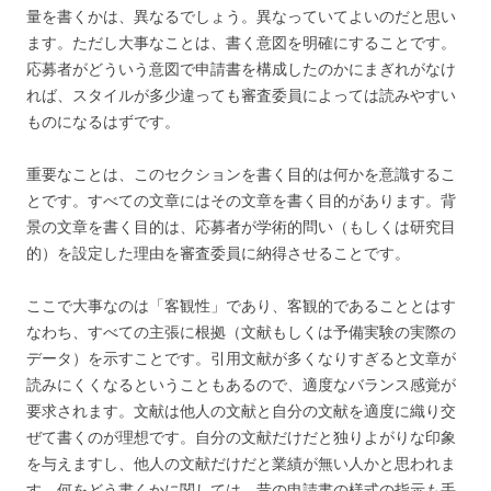
量を書くかは、異なるでしょう。異なっていてよいのだと思い
ます。ただし大事なことは、書く意図を明確にすることです。
応募者がどういう意図で申請書を構成したのかにまぎれがなけ
れば、スタイルが多少違っても審査委員によっては読みやすい
ものになるはずです。
重要なことは、このセクションを書く目的は何かを意識するこ
とです。すべての文章にはその文章を書く目的があります。背
景の文章を書く目的は、応募者が学術的問い（もしくは研究目
的）を設定した理由を審査委員に納得させることです。
ここで大事なのは「客観性」であり、客観的であることとはす
なわち、すべての主張に根拠（文献もしくは予備実験の実際の
データ）を示すことです。引用文献が多くなりすぎると文章が
読みにくくなるということもあるので、適度なバランス感覚が
要求されます。文献は他人の文献と自分の文献を適度に織り交
ぜて書くのが理想です。自分の文献だけだと独りよがりな印象
を与えますし、他人の文献だけだと業績が無い人かと思われま
す。何をどう書くかに関しては、昔の申請書の様式の指示も手