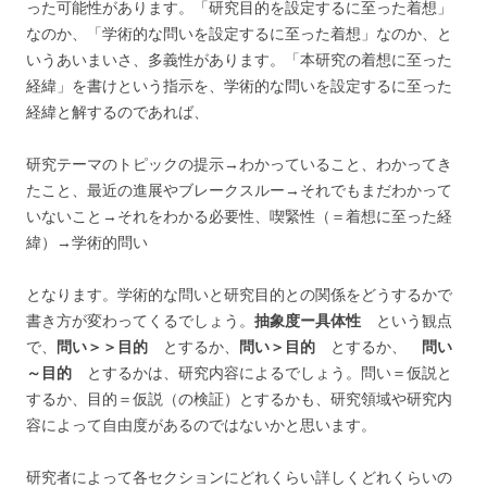
った可能性があります。「研究目的を設定するに至った着想」
なのか、「学術的な問いを設定するに至った着想」なのか、と
いうあいまいさ、多義性があります。「本研究の着想に至った
経緯」を書けという指示を、学術的な問いを設定するに至った
経緯と解するのであれば、
研究テーマのトピックの提示→わかっていること、わかってき
たこと、最近の進展やブレークスルー→それでもまだわかって
いないこと→それをわかる必要性、喫緊性（＝着想に至った経
緯）→学術的問い
となります。学術的な問いと研究目的との関係をどうするかで
書き方が変わってくるでしょう。
抽象度ー具体性
という観点
で、
問い＞＞目的
とするか、
問い＞目的
とするか、
問い
～目的
とするかは、研究内容によるでしょう。問い＝仮説と
するか、目的＝仮説（の検証）とするかも、研究領域や研究内
容によって自由度があるのではないかと思います。
研究者によって各セクションにどれくらい詳しくどれくらいの