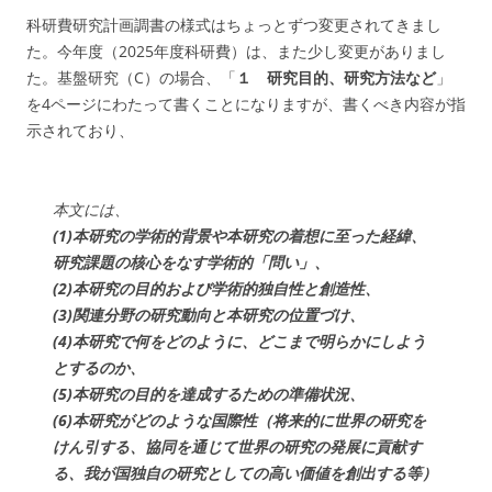
科研費研究計画調書の様式はちょっとずつ変更されてきまし
た。今年度（2025年度科研費）は、また少し変更がありまし
た。基盤研究（C）の場合、「
１ 研究目的、研究方法など
」
を4ページにわたって書くことになりますが、書くべき内容が指
示されており、
本文には、
(1)本研究の学術的背景や本研究の着想に至った経緯、
研究課題の核心をなす学術的「問い」、
(2)本研究の目的および学術的独自性と創造性、
(3)関連分野の研究動向と本研究の位置づけ、
(4)本研究で何をどのように、どこまで明らかにしよう
とするのか、
(5)本研究の目的を達成するための準備状況、
(6)本研究がどのような国際性（将来的に世界の研究を
けん引する、協同を通じて世界の研究の発展に貢献す
る、我が国独自の研究としての高い価値を創出する等）