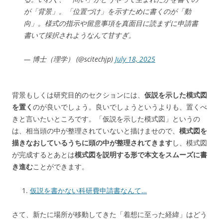
が「背景」。「位置づけ」を示すために書くのが「動
向」。様式の指示や留意事項を真面目に読まずに申請書
書いて採択されようなんて甘すぎ。
— 博士（理学） (@scitechjp)
July 18, 2025
背景もしくは研究目的のセクションには、
仮説を示した模式図
を置く
のが良いでしょう。良いでしょうというよりも、置くべ
きと言いたいところです。「仮説を示した模式図」というの
は、相当頭の中が整理されていないと描けませので、
模式図を
描きなおしているうちに頭の中が整理されてきます
し、模式図
が完成するとあとは
模式図を説明する形で本文をスムーズに書
き進む
ことができます。
仮説を書かない科研費申請書なんて…
さて、新たに場所が移動してきた「着想に至った経緯」はどう