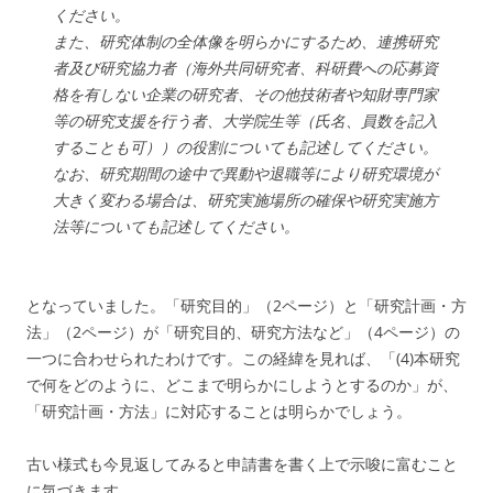
ください。
また、研究体制の全体像を明らかにするため、連携研究
者及び研究協力者（海外共同研究者、科研費への応募資
格を有しない企業の研究者、その他技術者や知財専門家
等の研究支援を行う者、大学院生等（氏名、員数を記入
することも可））の役割についても記述してください。
なお、研究期間の途中で異動や退職等により研究環境が
大きく変わる場合は、研究実施場所の確保や研究実施方
法等についても記述してください。
となっていました。「研究目的」（2ページ）と「研究計画・方
法」（2ページ）が「研究目的、研究方法など」（4ページ）の
一つに合わせられたわけです。この経緯を見れば、「(4)本研究
で何をどのように、どこまで明らかにしようとするのか」が、
「研究計画・方法」に対応することは明らかでしょう。
古い様式も今見返してみると申請書を書く上で示唆に富むこと
に気づきます。