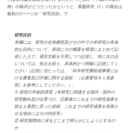
例）の様式がどうだったかというと、基盤研究（C）の場合は
最初の2ページが「研究目的」で、
研究目的
本欄には、研究の全体構想及びその中での本研究の具体
的な目的について、冒頭にその概要を簡潔にまとめて記
述した上で、適宜文献を引用しつつ記述し、特に次の点
については、焦点を絞り、具体的かつ明確に記述してく
ださい（記述に当たっては、「科学研究費助成事業にお
ける審査及び評価に関する規程」（公募要領８１頁参
照）を参考にしてください。）。
① 研究の学術的背景（本研究に関連する国内・国外の
研究動向及び位置づけ、応募者のこれまでの研究成果を
踏まえ着想に至った経緯、これまでの研究成果を発展さ
せる場合にはその内容等）
② 研究期間内に何をどこまで明らかにしようとするの
か