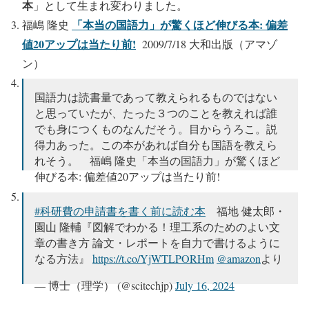
本
」として生まれ変わりました。
「本当の国語力」が驚くほど伸びる本: 偏差
福嶋 隆史
値20アップは当たり前!
2009/7/18 大和出版（アマゾ
ン）
国語力は読書量であって教えられるものではない
と思っていたが、たった３つのことを教えれば誰
でも身につくものなんだそう。目からうろこ。説
得力あった。この本があれば自分も国語を教えら
れそう。 福嶋 隆史「本当の国語力」が驚くほど
伸びる本: 偏差値20アップは当たり前!
https://t.co/rdYXZDlgRZ
#科研費の申請書を書く前に読む本
福地 健太郎・
— 博士（理学） (@scitechjp)
July 19, 2024
園山 隆輔『図解でわかる！理工系のためのよい文
章の書き方 論文・レポートを自力で書けるように
なる方法』
https://t.co/YjWTLPORHm
@amazon
より
— 博士（理学） (@scitechjp)
July 16, 2024