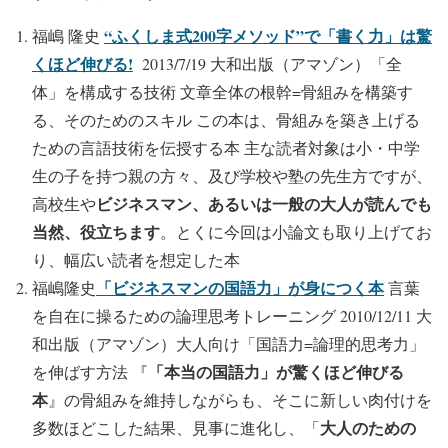
“ふくしま式200字メソッド”で「書く力」は驚
福嶋 隆史
くほど伸びる!
2013/7/19 大和出版（アマゾン）「全
体」を構成する技術 文章全体の根幹=骨組みを構築す
る、そのためのスキル この本は、骨組みを築き上げる
ための言語技術を伝授する本 主な読者対象は小・中学
生の子を持つ親の方々、及び学校や塾の先生方ですが、
ビジネスマン、あるいは一般の大人が読んでも
高校生や
当然、役立ちます
。とくに今回は小論文も取り上げてお
り、幅広い読者を想定した本
「ビジネスマンの国語力」が身につく本
福嶋隆史
言葉
を自在に操るための論理思考トレーニング 2010/12/11 大
和出版（アマゾン）大人向け「国語力=論理的思考力」
「本当の国語力」が驚くほど伸びる
を伸ばす方法 『
本
』の骨組みを維持しながらも、そこに新しい肉付けを
大人のための
多数ほどこした結果、見事に進化し、「