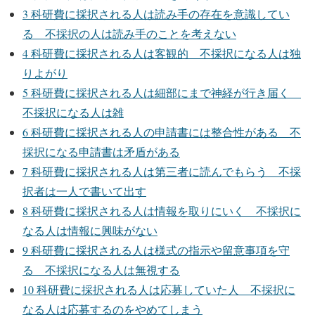
3
科研費に採択される人は読み手の存在を意識してい
る 不採択の人は読み手のことを考えない
4
科研費に採択される人は客観的 不採択になる人は独
りよがり
5
科研費に採択される人は細部にまで神経が行き届く
不採択になる人は雑
6
科研費に採択される人の申請書には整合性がある 不
採択になる申請書は矛盾がある
7
科研費に採択される人は第三者に読んでもらう 不採
択者は一人で書いて出す
8
科研費に採択される人は情報を取りにいく 不採択に
なる人は情報に興味がない
9
科研費に採択される人は様式の指示や留意事項を守
る 不採択になる人は無視する
10
科研費に採択される人は応募していた人 不採択に
なる人は応募するのをやめてしまう