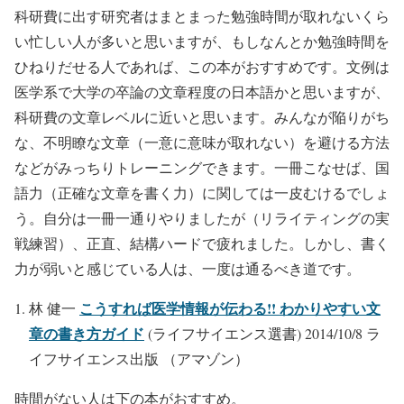
科研費に出す研究者はまとまった勉強時間が取れないくら
い忙しい人が多いと思いますが、もしなんとか勉強時間を
ひねりだせる人であれば、この本がおすすめです。文例は
医学系で大学の卒論の文章程度の日本語かと思いますが、
科研費の文章レベルに近いと思います。みんなが陥りがち
な、不明瞭な文章（一意に意味が取れない）を避ける方法
などがみっちりトレーニングできます。一冊こなせば、国
語力（正確な文章を書く力）に関しては一皮むけるでしょ
う。自分は一冊一通りやりましたが（リライティングの実
戦練習）、正直、結構ハードで疲れました。しかし、書く
力が弱いと感じている人は、一度は通るべき道です。
こうすれば医学情報が伝わる!! わかりやすい文
林 健一
章の書き方ガイド
(ライフサイエンス選書) 2014/10/8 ラ
イフサイエンス出版 （アマゾン）
時間がない人は下の本がおすすめ。