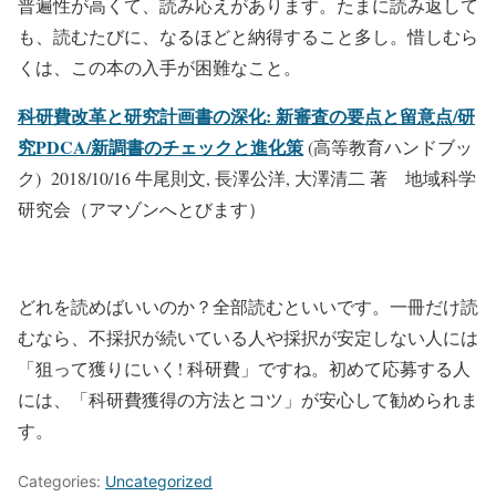
普遍性が高くて、読み応えがあります。たまに読み返して
も、読むたびに、なるほどと納得すること多し。惜しむら
くは、この本の入手が困難なこと。
科研費改革と研究計画書の深化: 新審査の要点と留意点/研
究PDCA/新調書のチェックと進化策
(高等教育ハンドブッ
ク) 2018/10/16 牛尾則文, 長澤公洋, 大澤清二 著 地域科学
研究会（アマゾンへとびます）
どれを読めばいいのか？全部読むといいです。一冊だけ読
むなら、不採択が続いている人や採択が安定しない人には
「狙って獲りにいく! 科研費」ですね。初めて応募する人
には、「科研費獲得の方法とコツ」が安心して勧められま
す。
Categories:
Uncategorized