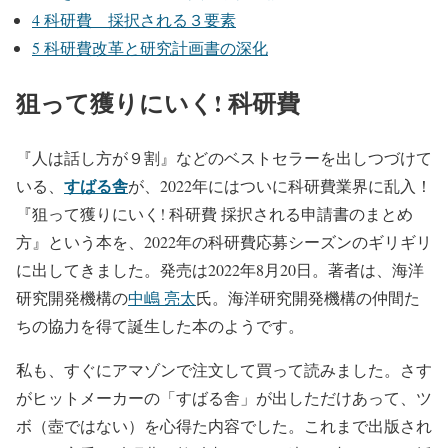
4
科研費 採択される３要素
5
科研費改革と研究計画書の深化
狙って獲りにいく! 科研費
『人は話し方が９割』などのベストセラーを出しつづけて
すばる舎
いる、
が、2022年にはついに科研費業界に乱入！
『狙って獲りにいく! 科研費 採択される申請書のまとめ
方』という本を、2022年の科研費応募シーズンのギリギリ
に出してきました。発売は2022年8月20日。著者は、海洋
研究開発機構の
中嶋 亮太
氏。海洋研究開発機構の仲間た
ちの協力を得て誕生した本のようです。
私も、すぐにアマゾンで注文して買って読みました。さす
がヒットメーカーの「すばる舎」が出しただけあって、ツ
ボ（壺ではない）を心得た内容でした。これまで出版され