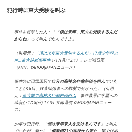
犯行時に東大受験を叫ぶ
事件を目撃した人：「『
僕は来年、東大を受験するんだ
からね
』って叫んでたんですよ」
（引用元：
「僕は来年東大受験するんだ」17歳少年叫ぶ
声…東大前刺傷事件
1/17(月) 12:17 テレビ朝日系
（ANN）YAHOO!JAPANニュース）
事件時に現場周辺で
自分の高校名や偏差値を叫んでいた
ことが18日、捜査関係者への取材で分かった。（引用
元：
東大前で高校名や偏差値叫ぶ
事件背景に学歴への
執着か 1/18(火) 17:39 共同通信 YAHOO!JAPANニュー
ス）
少年は犯行時、「
僕は来年東大を受けるんです
」と叫ん
でいたが、新たに「
偏差値73の高校から来た。実力はあ