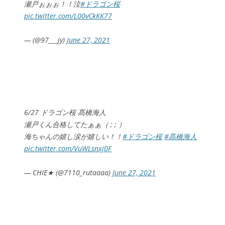
瀬戸ぉぉぉ！！泣
#ドラゴン桜
pic.twitter.com/L00vCkKK77
— (@97___jy)
June 27, 2021
6/27 ドラゴン桜 髙橋海人
瀬戸くん合格してたぁぁ（ ; ; ）
海ちゃんの嬉し涙が嬉しい！！
#ドラゴン桜
#髙橋海人
pic.twitter.com/VuWLsnxj0F
— CHIE★ (@7110_rutaaaa)
June 27, 2021