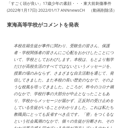
「すごく頭が良い」17歳少年の素顔・・・東大前刺傷事件
(2022年1月17日) 2022/01/17 ANNnewsCH （動画削除済）
東海高等学校がコメントを発表
本校在籍生徒が事件に関わり、受験生の皆さん、保護
者・学校関係者の皆さんにご心配をおかけしたことにつ
いて、学校としておわびします。本校は、もとより勉学
だけが高校生活のすべてではないというメッセージを、
授業の場のみならず、さまざまな自主活動を通じて、発
信してきました。また本校の長い歴史のなかで、そのよ
うな校風を培ってきました。ところが、昨今のコロナ禍
のなかで、学校行事の大部分が中止となったこともあ
り、学校からメッセージが届かず、正反対の受け止めを
している生徒がいることがわかりました。これは私たち
教職員にとっても反省すべき点です。「密」をつくるな
という社会風潮のなかで、個々の生徒が分断され、その
なかで孤立感を深めている生徒が存在しているのかもし