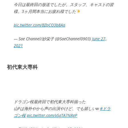
今日は最終回の放送でしたが、スタッフ、キャストの皆
様、3ヶ月間本当にお疲れ様でした
pic.twitter.com/BZpCO3b8Aa
— Sae Channel/紗栄子 (@SaeChannel0903)
June 27,
2021
初代東大専科
ドラゴン桜最終回で初代東大専科揃った
山Pは海外やから声の出演やけど、でも嬉しいw
#ドラ
ゴン桜
pic.twitter.com/v5gTA7NRgP