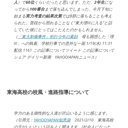
人
）で
60位
くらいだったと思います。ただ、
2年生
にな
ってから
100番台
まで落ち込んでしまった。今月下旬に
始まる
実力考査の結果次第
ではB群に落ちることも考え
られた。普段から照れることなく“東大理IIIに入る”と話
していた彼にとってはこたえたのかもしれません。
（
「東大刺傷事件」犯行少年の素顔
母も困惑した「理
III」への執着、学校行事での意外な一面 1/19(水) 11:31
配信 1161 この記事についてツイート この記事について
シェア デイリー新潮 YAHOO!APANニュース）
東海高校の校風・進路指導について
学力のある個性的な人達が沢山いるように感じます。
（引用元：
YAHOO!JAPAN知恵袋
2021/2/10 東海高校
の方がいいという話をよく聞きます。(社会人になった