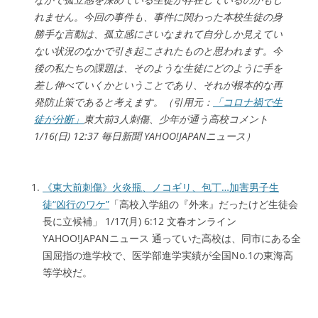
れません。今回の事件も、事件に関わった本校生徒の身
勝手な言動は、孤立感にさいなまれて自分しか見えてい
ない状況のなかで引き起こされたものと思われます。今
後の私たちの課題は、そのような生徒にどのように手を
差し伸べていくかということであり、それが根本的な再
発防止策であると考えます。（引用元：
「コロナ禍で生
徒が分断」
東大前3人刺傷、少年が通う高校コメント
1/16(日) 12:37 毎日新聞 YAHOO!JAPANニュース）
《東大前刺傷》火炎瓶、ノコギリ、包丁…加害男子生
徒“凶行のワケ”
「高校入学組の『外来』だったけど生徒会
長に立候補」 1/17(月) 6:12 文春オンライン
YAHOO!JAPANニュース 通っていた高校は、同市にある全
国屈指の進学校で、医学部進学実績が全国No.1の東海高
等学校だ。