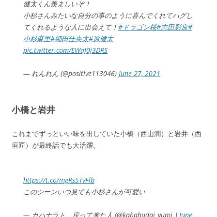
健太くん羨ましいぞ！
小杉さんみたいな自分の事のように喜んでくれてハグし
てくれるような人に出会えて！
#ドラゴン桜
#志田彩良
#
小杉麻里
#細田佳央太
#原健太
pic.twitter.com/EWaJ0j3DRS
— れんれん (@positive113046)
June 27, 2021
小橋と岩井
これまでずっといい味を出していた小橋（西山潤）と岩井（西
垣匠）が最終話でも大活躍。
https://t.co/mgRs5TvFlb
このシーンいつ見ても小杉さんが可愛い
— カハナラト 戻って来た人 (@kahahudaj_yumi_)
June