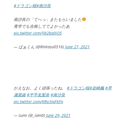
#ドラゴン桜
#南沙良
南沙良の「てへっ」またもらいました
青学でも合格しててよかったあ
pic.twitter.com/lJb2ba0iOS
— ぱぁくん (@Rintasu0516)
June 27, 2021
かえなお。よく頑張ったね。
#ドラゴン桜
#岩崎楓
#早
瀬菜緒
#平手友梨奈
#南沙良
pic.twitter.com/KRo3IaF6Fn
— sumi (@_iam0)
June 29, 2021