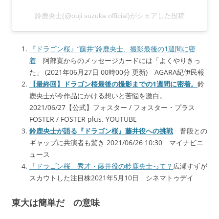
鈴鹿央士(@ouji.suzuka.official)がシェアした投稿
『ドラゴン桜』“藤井”鈴鹿央士、撮影最後の1週間に密
着
阿部寛からのメッセージカードには「よくやりきっ
た」 (2021年06月27日 00時00分 更新) AGARA紀伊民報
【最終回】ドラゴン桜最後の撮影までの1週間に密着。
鈴
鹿央士が今作品にかける想いと苦悩を激白。
2021/06/27【公式】フォスター / フォスター・プラス
FOSTER / FOSTER plus. YOUTUBE
鈴鹿央士が語る『ドラゴン桜』藤井役への挑戦
普段との
ギャップに共演者も驚き 2021/06/26 10:30 マイナビニ
ュース
「ドラゴン桜」秀才・藤井役の鈴鹿央士って？
広瀬すずが
スカウトした注目株2021年5月10日 シネマトゥデイ
東大は簡単だ の意味