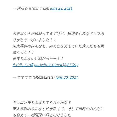
— 緋引☆ (@mina_kof)
June 28, 2021
放送日から結構経ってますけど、毎週楽しみなドラマあ
りがとうございました！！
東大専科のみんなも、みんなを支えていた大人たちも素
敵だった！！
最後みんないい顔だったー！！
#ドラゴン桜
pic.twitter.com/K3fqA6OszJ
— てててて (@te2te2tete)
June 30, 2021
ドラゴン桜みんなみてくれたかな？
東大専科のみんなも仲が良くて、そして当時のみんなに
も会えて、感慨深い日となりました