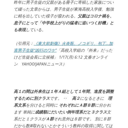
昨年に男子生徒の父親がある冊子に寄稿した家族につい
て綴った文章からは、男子生徒が東海高校入学後、勉強
に精を出していた様子が窺われる。
父親はコロナ禍を、
息子にとって「中学校上がりの猛者に追いつく好機」と
も表現
している。
（引用元：
《東大前刺傷》火炎瓶、ノコギリ、包丁…加
害男子生徒“凶行のワケ”
「高校入学組の『外来』だった
けど生徒会長に立候補」 1/17(月) 6:12 文春オンライ
ン YAHOO!JAPANニュース）
高１の間は外来生は１年Ａ組として１年間、進度を調整
するために別クラス
です。 ‥
高２
になるときに
理
系文系
を分けると同時に
それぞれにＡ群Ｂ群
に分かれ
ます 単純に
成績順にだいたい例年理系だと３クラス
文
系だと１クラスが
Ａ群
それ意外はＢ群です。 別にＢ群
だから数Ⅲ取れないとかそういう教科の取得に関しては