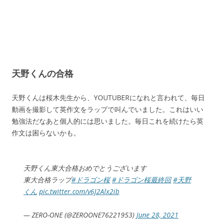
天野くんの合格
天野くんは桜木先生から、YOUTUBERになれと言われて、毎日
動画を撮影して英作文をラップで叫んでいました。これはいい
勉強法だなあと個人的には思いました。毎日これを続けたら英
作文は困らないかも。
天野くん東大合格おめでとうございます‍
東大合格ラップ
#ドラゴン桜
#ドラゴン桜最終回
#天野
くん
pic.twitter.com/v6J2Alx2ib
— ZERO-ONE (@ZEROONE76221953)
June 28, 2021