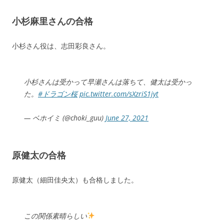
小杉麻里さんの合格
小杉さん役は、志田彩良さん。
小杉さんは受かって早瀬さんは落ちて、健太は受かっ
た。
#ドラゴン桜
pic.twitter.com/sXzriS1jyt
— ベホイミ (@choki_guu)
June 27, 2021
原健太の合格
原健太（細田佳央太）も合格しました。
この関係素晴らしい