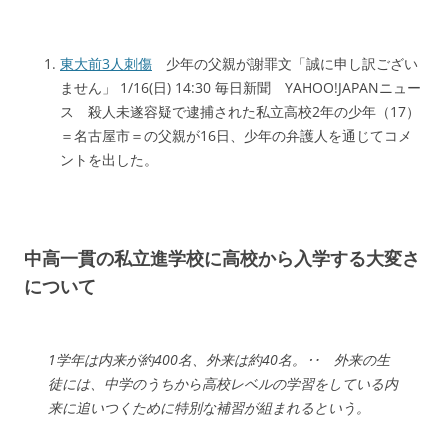
東大前3人刺傷
少年の父親が謝罪文「誠に申し訳ござい
ません」 1/16(日) 14:30 毎日新聞 YAHOO!JAPANニュー
ス 殺人未遂容疑で逮捕された私立高校2年の少年（17）
＝名古屋市＝の父親が16日、少年の弁護人を通じてコメ
ントを出した。
中高一貫の私立進学校に高校から入学する大変さ
について
1学年は内来が約400名、外来は約40名。‥ 外来の生
徒には、中学のうちから高校レベルの学習をしている内
来に追いつくために特別な補習が組まれるという。