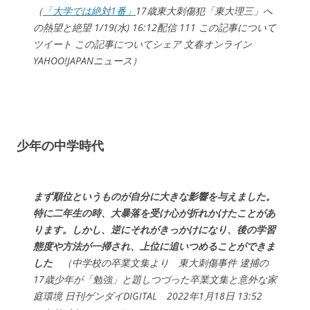
（
「大学では絶対1番」
17歳東大刺傷犯「東大理三」へ
の熱望と絶望 1/19(水) 16:12配信 111 この記事について
ツイート この記事についてシェア 文春オンライン
YAHOO!JAPANニュース）
少年の中学時代
まず順位というものが自分に大きな影響を与えました。
特に二年生の時、大暴落を受け心が折れかけたことがあ
ります。しかし、逆にそれがきっかけになり、後の学習
態度や方法が一掃され、上位に追いつめることができま
した
（中学校の卒業文集より 東大刺傷事件 逮捕の
17歳少年が「勉強」と題しつづった卒業文集と意外な家
庭環境 日刊ゲンダイDIGITAL 2022年1月18日 13:52