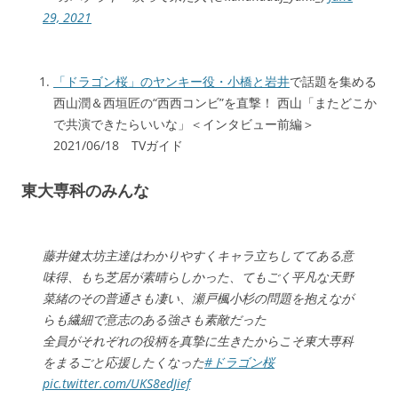
29, 2021
「ドラゴン桜」のヤンキー役・小橋と岩井
で話題を集める
西山潤＆西垣匠の“西西コンビ”を直撃！ 西山「またどこか
で共演できたらいいな」＜インタビュー前編＞
2021/06/18 TVガイド
東大専科のみんな
藤井健太坊主達はわかりやすくキャラ立ちしててある意
味得、もち芝居が素晴らしかった、てもごく平凡な天野
菜緒のその普通さも凄い、瀬戸楓小杉の問題を抱えなが
らも繊細で意志のある強さも素敵だった
全員がそれぞれの役柄を真摯に生きたからこそ東大専科
をまるごと応援したくなった
#ドラゴン桜
pic.twitter.com/UKS8edJief