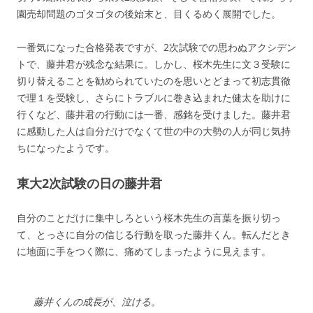
園売却問題のゴタゴタの後始末と、目くるめく展開でした。
一番気になった合格発表ですが、2次試験での思わぬアクシデン
トで、藤井君が残念な結果に。しかし、桜木先生に文３受験に
切り替えることを勧められていたのを思いとどまって初志貫徹
で理１を受験し、さらにトラブルに巻き込まれた健太を助けに
行くなど、藤井君の行動には一番、感銘を受けました。藤井君
に感動した人は自分だけでなくて世の中の大勢の人が同じ気持
ちになったようです。
東大2次試験の日の藤井君
自分のことだけに集中しろという桜木先生の言葉を振り切っ
て、とっさに自分の信じる行動を取った藤井くん。転んだとき
に地面に手をつく際に、痛めてしまったように見えます。
藤井くんの成長が、泣ける。