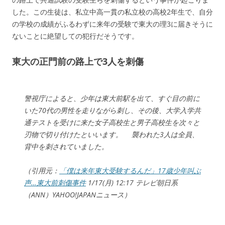
した。この生徒は、私立中高一貫の私立校の高校2年生で、自分
の学校の成績がふるわずに来年の受験で東大の理3に届きそうに
ないことに絶望しての犯行だそうです。
東大の正門前の路上で3人を刺傷
警視庁によると、少年は東大前駅を出て、すぐ目の前に
いた70代の男性を走りながら刺し、その後、大学入学共
通テストを受けに来た女子高校生と男子高校生を次々と
刃物で切り付けたといいます。 襲われた3人は全員、
背中を刺されていました。
（引用元：
「僕は来年東大受験するんだ」17歳少年叫ぶ
声…東大前刺傷事件
1/17(月) 12:17 テレビ朝日系
（ANN）YAHOO!JAPANニュース）