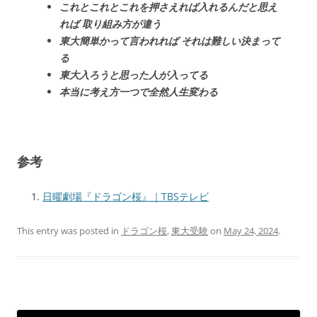
これとこれとこれを押さえれば入れるんだと思え
れば 取り組み方が違う
東大簡単かって言われれば それは難しい決まって
る
東大入ろうと思った人が入ってる
本当に考え方一つで全然人生変わる
参考
日曜劇場『ドラゴン桜』｜TBSテレビ
This entry was posted in
ドラゴン桜
,
東大受験
on
May 24, 2024
.