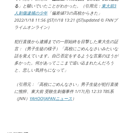
る
」と騒いでいたことがわかった。（引用元：
東大前3
人刺傷逮捕の少年
「偏差値73の高校からきた」
2022/1/18 11:56 (JST)1/18 13:21 (JST)updated © FNNプ
ライムオンライン）
犯行直後から逮捕までの一部始終を目撃した東大生の証
言：（男子生徒の様子）「高校にごめんなさいみたいな
話を覚えています。自己否定をするような言葉のほうが
多かった。何があってここまで追い込まれたんだろう
と、悲しい気持ちになって」
（引用元：「高校にごめんなさい」男子生徒が犯行直後
に憔悴、東大前 受験生刺傷事件 1/17(月) 12:33 TBS系
（JNN）
YAHOO!JAPANニュース
）