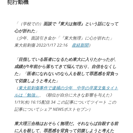
犯行動機
「（学校での）
面談で『東大は無理』という話になって
心が折れた
」
（少年、面談引き金か「『東大無理』に心が折れた」
東大前刺傷 2022/1/17 22:16
産経新聞
）
『
目指している医者になるため東大に入りたかったが、
成績が1年前から落ちてきて悩んでおり、自信をなくし
た
』『
医者になれないのなら人を殺して罪悪感を背負っ
て切腹しようと考えた
』
（
東大前刺傷事件で逮捕の少年 中学の卒業文集タイト
ルは「勉強」
、《順位が自分に大きな影響を与えた》
1/19(水) 16:15配信 34 この記事についてツイート この
記事についてシェア NEWSポストセブン）
東大理三合格はおそらく無理だ。それならば自殺する前
に人を殺して、罪悪感を背負って切腹しようと考えた