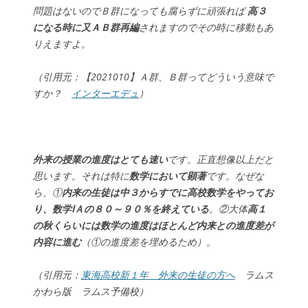
問題はないのでＢ群になっても腐らずに頑張れば
高３
になる時に又ＡＢ群再編
されますのでその時に移動もあ
りえますよ。
（引用元：【2021010】Ａ群、Ｂ群ってどういう意味で
すか？
インターエデュ
）
外来の授業の進度はとても速い
です。正直想像以上だと
思います。それは特に
数学において顕著
です。なぜな
ら、①
内来の生徒は中３からすでに高校数学をやってお
り、数学ⅠＡの８０～９０％を終えている
。②大体
高１
の秋くらいには数学の進度はほとんど内来との進度差が
内容に進む
（①の進度差を埋めるため）。
（引用元：
東海高校新１年 外来の生徒の方へ
ラムス
かわら版 ラムス予備校）