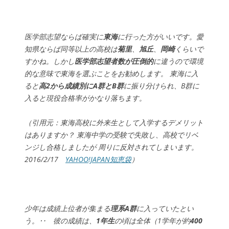
医学部志望ならば確実に
東海
に行った方がいいです。愛
知県ならば同等以上の高校は
菊里
、
旭丘
、
岡崎
くらいで
すかね。しかし
医学部志望者数が圧倒的
に違うので環境
的な意味で東海を選ぶことをお勧めします。 東海に入
ると
高2から成績別にA群とB群
に振り分けられ、B群に
入ると現役合格率がかなり落ちます。
（引用元：東海高校に外来生として入学するデメリット
はありますか？ 東海中学の受験で失敗し、高校でリベ
ンジし合格しましたが 周りに反対されてしまいます。
2016/2/17
YAHOO!JAPAN知恵袋
）
少年は成績上位者が集まる
理系A群
に入っていたとい
う。‥ 彼の成績は、
1年生
の頃は全体（1学年が約
400