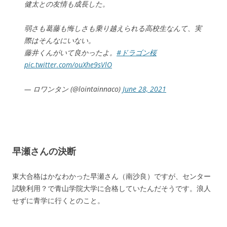
健太との友情も成長した。
弱さも葛藤も悔しさも乗り越えられる高校生なんて、実
際はそんなにいない。
藤井くんがいて良かったよ。
#ドラゴン桜
pic.twitter.com/ouXhe9sVlO
— ロワンタン (@lointainnaco)
June 28, 2021
早瀬さんの決断
東大合格はかなわかった早瀬さん（南沙良）ですが、センター
試験利用？で青山学院大学に合格していたんだそうです。浪人
せずに青学に行くとのこと。