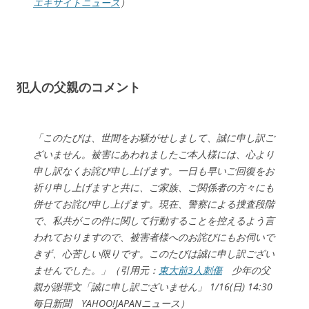
エキサイトニュース
）
犯人の父親のコメント
「このたびは、世間をお騒がせしまして、誠に申し訳ご
ざいません。被害にあわれましたご本人様には、心より
申し訳なくお詫び申し上げます。一日も早いご回復をお
祈り申し上げますと共に、ご家族、ご関係者の方々にも
併せてお詫び申し上げます。現在、警察による捜査段階
で、私共がこの件に関して行動することを控えるよう言
われておりますので、被害者様へのお詫びにもお伺いで
きず、心苦しい限りです。このたびは誠に申し訳ござい
ませんでした。」（引用元：
東大前3人刺傷
少年の父
親が謝罪文「誠に申し訳ございません」 1/16(日) 14:30
毎日新聞 YAHOO!JAPANニュース）