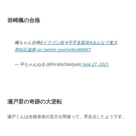
岩崎楓の合格
楓ちゃん合格
#ドラゴン桜
#平手友梨奈
#みんなで東大
専科応援隊
pic.twitter.com/jytKodWWE7
— 平ちゃんねる (@hiratechantyan)
June 27, 2021
瀬戸君の奇跡の大逆転
瀬戸くんは合格発表の見方を間違って、早合点したようです。