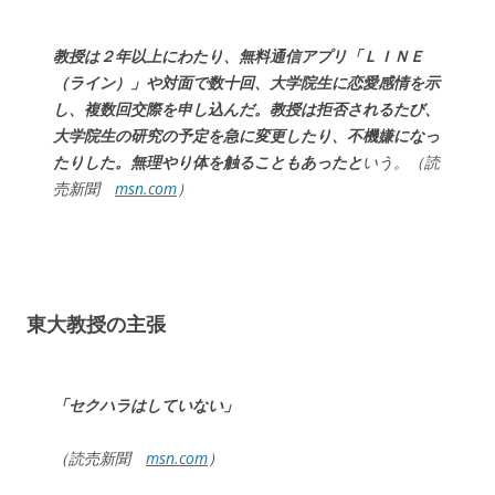
教授は２年以上にわたり、無料通信アプリ「ＬＩＮＥ
（ライン）」や対面で数十回、大学院生に恋愛感情を示
し、複数回交際を申し込んだ。教授は拒否されるたび、
大学院生の研究の予定を急に変更したり、不機嫌になっ
たりした。無理やり体を触ることもあったと
いう。（読
売新聞
msn.com
）
東大教授の主張
「セクハラはしていない」
（読売新聞
msn.com
）