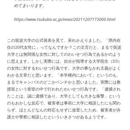
めてまいります。
https://www.tsukuba.ac.jp/news/20211207173000.html
この筑波大学の公式発表を見て、呆れかえりました。「県内在
住の20代女性に」ってなんですか？この文言だと、まるで筑波
大学とは無関係な女性に対してのわいせつ行為であるかのよう
に思えます。しかし実際には、自分が指導する大学院生（D3）
の女性に対するわいせつ行為です。大学の事なかれ主義がよく
わかる文章だと思います。「本学構内において」というのも、
まるでキャンパスのどこかベンチかと思いました。実際には教
授室という密室の中で行われたわいせつ行為です。「逮捕され
たことは、誠に遺憾であり、大学としても大きな衝撃」という
のもおかしな反応で、被害者は事前に大学に相談したにも関わ
らず、ほとんどなんの対応もせずに放置したため、被害者が弁
護士や警察に相談したといういきさつがあるようです。