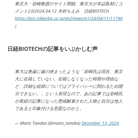
東京大・岩崎教授のサイト閉鎖、東京大が本誌取材にコ
メント2分2024.04.12 木村ちえみ 日経BIOTECH
https://bio.nikkeibp.co.jp/atcl/news/p1/24/04/11/11790
/
日経BIOTECHの記事をいぶかしむ声
東大は奥歯に歯の挟まったような「岩崎氏は現在、東京
大に在籍していない。在籍しなくなった時期や理由な
ど、詳細な経緯についてはプライバシーに関わるため開
示できない。」という表現なので、あの記事では岩崎氏
が産経の記事になった懲戒解雇された人物と自分は他人
であると印象付ける意図なのかと。
— Mami Tanaka (@mami_tanaka)
December 13, 2024