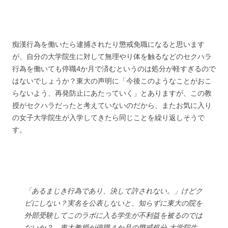
痴漢行為を働いたら逮捕されたり懲戒免職になると思います
が、自分の大学院生に対して無理やり体を触るなどのセクハラ
行為を働いても停職4か月で済むというのは処分が軽すぎるので
はないでしょうか？東大の声明に「今後このようなことがおこ
らないよう、再発防止にあたっていく」とありますが、この教
授がセクハラだったと考えていないのだから、またお気に入り
の女子大学院生が入学してきたら同じことを繰り返しそうで
す。
「あるまじき行為であり、決して許されない。」けどク
ビにしない？実名を公表しないと、知らずに東大の院を
外部受験してこのラボに入る学生が不利益を被るのでは
ないか？ 東大教授が停職４か月の懲戒処分 大学院生