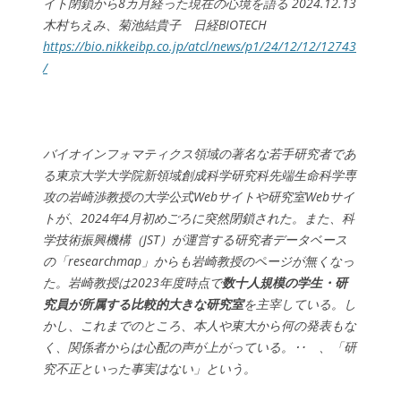
イト閉鎖から8カ月経った現在の心境を語る 2024.12.13
木村ちえみ、菊池結貴子 日経BIOTECH
https://bio.nikkeibp.co.jp/atcl/news/p1/24/12/12/12743
/
バイオインフォマティクス領域の著名な若手研究者であ
る東京大学大学院新領域創成科学研究科先端生命科学専
攻の岩崎渉教授の大学公式Webサイトや研究室Webサイ
トが、2024年4月初めごろに突然閉鎖された。また、科
学技術振興機構（JST）が運営する研究者データベース
の「researchmap」からも岩崎教授のページが無くなっ
た。岩崎教授は2023年度時点で
数十人規模の学生・研
究員が所属する比較的大きな研究室
を主宰している。し
かし、これまでのところ、本人や東大から何の発表もな
く、関係者からは心配の声が上がっている。‥
、「研
究不正といった事実はない」という。