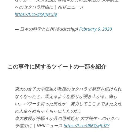
へのセクハラ理由に | NHKニュース
https://t.co/gKAJIyzUlg
— 日本の科学と技術 (@scitechjp)
February 6, 2020
この事件に関するツイートの一部を紹介
東大の女子大学院生が教授のセクハラで研究を続けられ
なくなったと。震えるような怒りが湧き上がる。悔し
い。パワーを持った男性が、努力してここまできた女性
の人生をめちゃくちゃにしたのだ。
東大教授が停職４か月の懲戒処分 大学院生へのセクハ
ラ理由に | NHKニュース
https://t.co/dR6QwftdZY