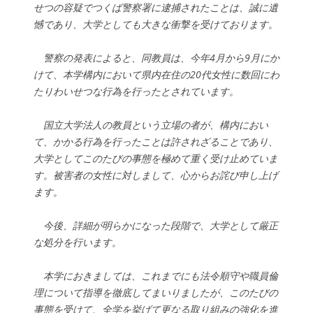
せつの容疑でつくば警察署に逮捕されたことは、誠に遺
憾であり、大学としても大きな衝撃を受けております。
警察の発表によると、同教員は、今年4月から9月にか
けて、本学構内において県内在住の20代女性に数回にわ
たりわいせつな行為を行ったとされています。
国立大学法人の教員という立場の者が、構内におい
て、かかる行為を行ったことは許されざることであり、
大学としてこのたびの事態を極めて重く受け止めていま
す。被害者の女性に対しまして、心からお詫び申し上げ
ます。
今後、詳細が明らかになった段階で、大学として厳正
な処分を行います。
本学におきましては、これまでにも法令順守や職員倫
理について指導を徹底してまいりましたが、このたびの
事態を受けて、全学を挙げて更なる取り組みの強化を進