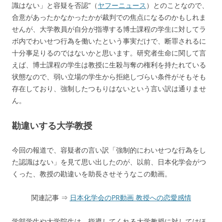
識はない」と容疑を否認”（
ヤフーニュース
）とのことなので、
合意があったかなかったかが裁判での焦点になるのかもしれま
せんが、大学教員が自分が指導する博士課程の学生に対してラ
ボ内でわいせつ行為を働いたという事実だけで、断罪されるに
十分事足りるのではないかと思います。研究者生命に関して言
えば、博士課程の学生は教授に生殺与奪の権利を持たれている
状態なので、弱い立場の学生から拒絶しづらい条件がそもそも
存在しており、強制したつもりはないという言い訳は通りませ
ん。
勘違いする大学教授
今回の報道で、容疑者の言い訳「強制的にわいせつな行為をし
た認識はない」を見て思い出したのが、以前、日本化学会がつ
くった、教授の勘違いを助長させそうなこの動画。
関連記事 ⇒
日本化学会のPR動画 教授への恋愛感情
学部学生や大学院生は、指導してくれる大学教授に対してはほ