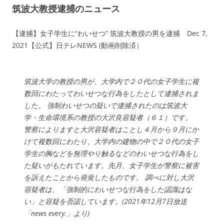
筑波大教授逮捕のニュース
【逮捕】女子学生に“わいせつ” 筑波大教授の男を逮捕 Dec 7,
2021【公式】日テレNEWS (動画削除済）
筑波大学の教授の男が、大学内で２０代の女子学生に複
数回にわたってわいせつな行為をしたとして逮捕されま
した。 強制わいせつの疑いで逮捕されたのは筑波大
学・生命環境系の教授の大沢良容疑者（６１）です。
警察によりますと大沢容疑者はことし４月から９月にか
けて複数回にわたり、大学内の建物の中で２０代の女子
学生の胸などを無理やり触るなどのわいせつな行為をし
た疑いがもたれています。先月、女子学生が警察に被害
を訴えたことから発覚したものです。 調べに対し大沢
容疑者は、「強制的にわいせつな行為をした認識はな
い」と容疑を否認しています。(2021年12月7日放送
「news every.」より)