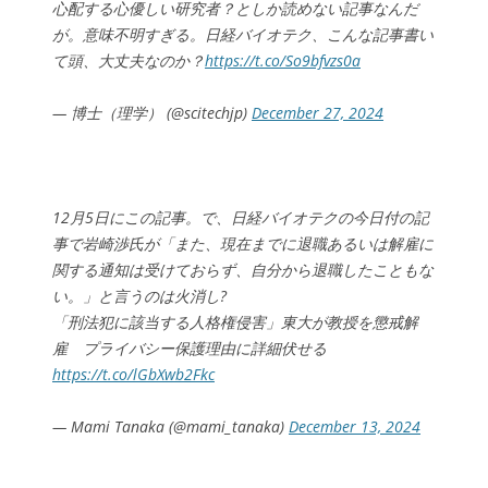
心配する心優しい研究者？としか読めない記事なんだ
が。意味不明すぎる。日経バイオテク、こんな記事書い
て頭、大丈夫なのか？
https://t.co/So9bfvzs0a
— 博士（理学） (@scitechjp)
December 27, 2024
12月5日にこの記事。で、日経バイオテクの今日付の記
事で岩崎渉氏が「また、現在までに退職あるいは解雇に
関する通知は受けておらず、自分から退職したこともな
い。」と言うのは火消し?
「刑法犯に該当する人格権侵害」東大が教授を懲戒解
雇 プライバシー保護理由に詳細伏せる
https://t.co/lGbXwb2Fkc
— Mami Tanaka (@mami_tanaka)
December 13, 2024