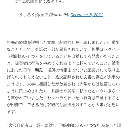
で一度削除させて戴きます。
— うぃろう(休止中 (@uirou95)
December 8, 2021
告発の経緯を説明した文章（削除前）を一読しましたが、重要
なこととして、会話の一部が録音されていて、相手はセクハラ
（強制わいせつ）をしていることを自覚してる発言があったこ
と、被害者は行為をやめてくれるように頼んでいること、被害
にあった日付、
時刻
、場所の情報までないと証拠として取り上
げられてもらえないこと、逐次記録された文書の存在が大事の
ようです。大学に相談したが放置され（大学からは他言しない
ように口止めされた）、弁護士や警察に頼ったといういきさつ
も書かれていました。セクハラやわいせつ行為は立証すること
が困難で、できるだけ客観的な証拠を残すことが大事だと思い
ます。
”大沢容疑者は、調べに対し「強制的にわいせつな行為をした認