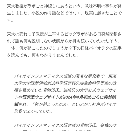
東大教授がラボごと神隠しにあうという、意味不明の事件が発
生しました。小説の作り話などではなく、現実に起きたことで
す。
東大の売れっ子教授が主宰するビッグラボがある日突然閉鎖さ
れて誰も何も説明しない状態が８か月も続いていたのだそう。
一体、何が起こったのでしょうか？下の日経バイオテクの記事
を読んでも、何もわかりませんでした。
バイオインフォマティクス領域の著名な研究者で、東京
大学大学院新領域創成科学研究科先端生命科学専攻の教
授を務めていた岩崎渉氏。岩崎氏の大学公式ウェブサイ
トや
研究室ウェブサイトが2024年4月初めごろに突然閉
鎖
され、「何が起こったのか」といぶかしむ声がバイオ
業界で上がっていた。
バイオインフォマティクス研究者の岩崎渉氏、突然のサ