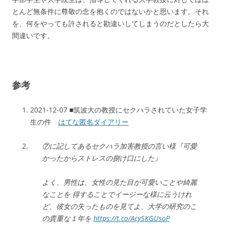
とんど無条件に尊敬の念を抱くのではないかと思います。それ
を、何をやっても許されると勘違いしてしまうのだとしたら大
間違いです。
参考
2021-12-07 ■筑波大の教授にセクハラされていた女子学
生の件
はてな匿名ダイアリー
⑦に記してあるセクハラ加害教授の言い様『可愛
かったからストレスの捌け口にした』
よく、男性は、女性の見た目が可愛いことや綺麗
なことを 得することでイージーな様に云うけれ
ど、彼女の失ったものを見てよ、大学の研究のこ
の貴重な１年を
https://t.co/Acy5KGUsoP