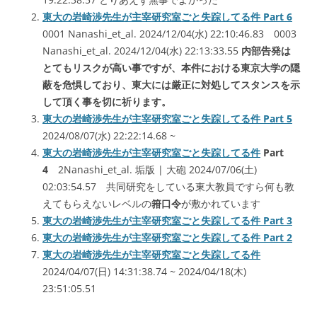
東大の岩崎渉先生が主宰研究室ごと失踪してる件 Part 6
0001 Nanashi_et_al. 2024/12/04(水) 22:10:46.83 0003
Nanashi_et_al. 2024/12/04(水) 22:13:33.55
内部告発は
とてもリスクが高い事ですが、本件における東京大学の隠
蔽を危惧しており、東大には厳正に対処してスタンスを示
して頂く事を切に祈ります。
東大の岩崎渉先生が主宰研究室ごと失踪してる件 Part 5
2024/08/07(水) 22:22:14.68 ~
東大の岩崎渉先生が主宰研究室ごと失踪してる件
Part
4
2Nanashi_et_al. 垢版 | 大砲 2024/07/06(土)
02:03:54.57 共同研究をしている東大教員ですら何も教
えてもらえないレベルの
箝口令
が敷かれています
東大の岩崎渉先生が主宰研究室ごと失踪してる件 Part 3
東大の岩崎渉先生が主宰研究室ごと失踪してる件 Part 2
東大の岩崎渉先生が主宰研究室ごと失踪してる件
2024/04/07(日) 14:31:38.74 ~ 2024/04/18(木)
23:51:05.51