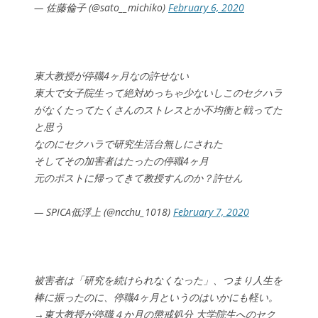
— 佐藤倫子 (@sato__michiko)
February 6, 2020
東大教授が停職4ヶ月なの許せない
東大で女子院生って絶対めっちゃ少ないしこのセクハラ
がなくたってたくさんのストレスとか不均衡と戦ってた
と思う
なのにセクハラで研究生活台無しにされた
そしてその加害者はたったの停職4ヶ月
元のポストに帰ってきて教授すんのか？許せん
— SPICA低浮上 (@ncchu_1018)
February 7, 2020
被害者は「研究を続けられなくなった」、つまり人生を
棒に振ったのに、停職4ヶ月というのはいかにも軽い。
→東大教授が停職４か月の懲戒処分 大学院生へのセク