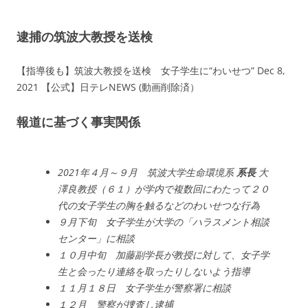
逮捕の筑波大教授を送検
【指導後も】筑波大教授を送検 女子学生に“わいせつ” Dec 8,
2021 【公式】日テレNEWS (動画削除済）
報道に基づく事実関係
2021年４月～９月 筑波大学生命環境系
系長
大
澤良教授（６１）が学内で複数回にわたって２０
代の女子学生の胸を触るなどのわいせつな行為
９月下旬 女子学生が大学の「ハラスメント相談
センター」に相談
１０月中旬 加藤副学長が教授に対して、女子学
生と会ったり連絡を取ったりしないよう指導
１１月１８日 女子学生が警察署に相談
１２月 警察が捜査し逮捕