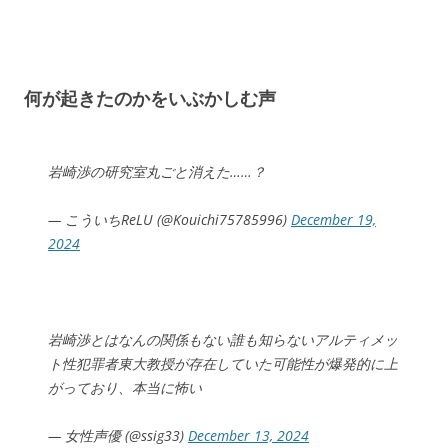
何が起きたのかをいぶかしむ声
岩崎渉の研究室丸ごと消えた……？
— こういちReLU (@Kouichi75785996)
December 19,
2024
岩崎渉とはなんの関係もない誰も知らないアルティメッ
ト性犯罪者東大教授が存在していた可能性が爆発的に上
がっており、本当に怖い
— 女性声優 (@ssig33)
December 13, 2024