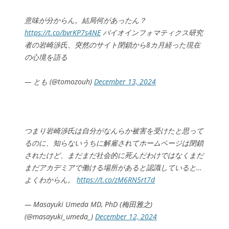
意味が分からん。結局何があったん？
https://t.co/bvrKP7s4NE
バイオインフォマティクス研究
者の岩崎渉氏、突然のサイト閉鎖から8カ月経った現在
の心境を語る
— とも (@tomozouh)
December 13, 2024
つまり岩崎渉氏は自分がなんらか被害を受けたと思って
るのに、知らないうちに解雇されてホームページは閉鎖
されたけど、まだまだ社会的に死んだわけではなくまだ
まだアカデミアで働ける場所があると認識していると…
よくわからん。
https://t.co/zM6RN5rt7d
— Masayuki Umeda MD, PhD (梅田雅之)
(@masayuki_umeda_)
December 12, 2024