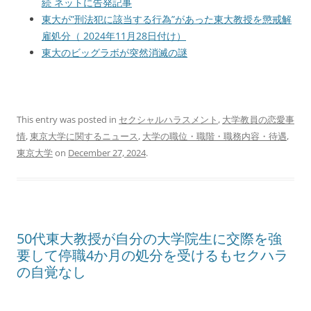
続 ネットに告発記事
東大が”刑法犯に該当する行為”があった東大教授を懲戒解
雇処分（ 2024年11月28日付け）
東大のビッグラボが突然消滅の謎
This entry was posted in
セクシャルハラスメント
,
大学教員の恋愛事
情
,
東京大学に関するニュース
,
大学の職位・職階・職務内容・待遇
,
東京大学
on
December 27, 2024
.
50代東大教授が自分の大学院生に交際を強
要して停職4か月の処分を受けるもセクハラ
の自覚なし