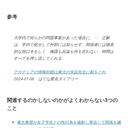
参考
大学内で何らかの問題事案があった場合に、‥ 正解
は、学内で処分して外部には知らせず、関係者には徹底
的な箝口令をしく 擁護も反論も何も言わない 時間は
すべてを押し流してくれる
アカデミアの情報封鎖は東大の失踪先生に範をとれ
2024-07-06 はてな匿名ダイアリー
関連するのかしないのかがよくわからない3つの
こと
東大教授が女子学生との性行為を撮影し脅迫して関係を継