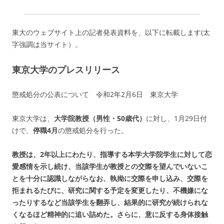
東大のウェブサイト上の記者発表資料を、以下に転載します(太
字強調は当サイト）。
東京大学のプレスリリース
懲戒処分の公表について 令和2年2月6日 東京大学
東京大学は、
大学院教授（男性・50歳代）
に対し、1月29日付
けで、
停職4月
の懲戒処分を行った。
教授は、2年以上にわたり、指導する本学大学院学生に対して恋
愛感情を示し続け、当該学生が教授との交際を望んでいないこ
とを十分に認識しながらなお、執拗に交際を申し込み、交際を
拒まれるたびに、研究に関する予定を変更したり、不機嫌にな
ったりするなど当該学生を翻弄し、結果的に研究が続けられな
くなるほど精神的に追い詰めた。さらに、意に反する身体接触