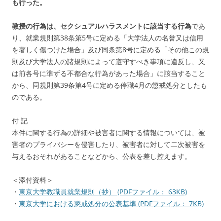
も行った。
教授の行為は、セクシュアルハラスメントに該当する行為
であ
り、就業規則第38条第5号に定める「大学法人の名誉又は信用
を著しく傷つけた場合」及び同条第8号に定める「その他この規
則及び大学法人の諸規則によって遵守すべき事項に違反し、又
は前各号に準ずる不都合な行為があった場合」に該当すること
から、同規則第39条第4号に定める停職4月の懲戒処分としたも
のである。
付 記
本件に関する行為の詳細や被害者に関する情報については、被
害者のプライバシーを侵害したり、被害者に対して二次被害を
与えるおそれがあることなどから、公表を差し控えます。
＜添付資料＞
・
東京大学教職員就業規則（抄）
(PDFファイル： 63KB)
・
東京大学における懲戒処分の公表基準
(PDFファイル： 7KB)