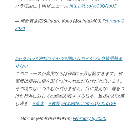
ハラ理由に | NHKニュース
https://t.co/ycQ0QFJqU5
— 河野真太郎/Shintaro Kono (@shintak400)
February 6,
2020
#セクハラ
#強制ワイセツ
#弱いものイジメ
#身勝手極ま
りない
このニュースが真実ならば停職4ヶ月は軽すぎます。被
害者は精神に傷を深くつけられ血だらけだと思います。
その流血はいつ止むか判りません。目に見えない傷をつ
けた行為に対しての処罰が軽すぎる日本。道徳心が欠落
し過ぎ。
#東大
#教授
pic.twitter.com/5Q2IXTdTGF
— Mari M (@m9999s9999m)
February 6, 2020