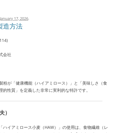
January 17, 2026
.
製造方法
14)
式会社
、日清製粉が「健康機能（ハイアミロース）」と「美味しさ（食
理的性質」を定義した非常に実利的な特許です。
工夫）
「ハイアミロース小麦（HAW）」の使用は、食物繊維（レ