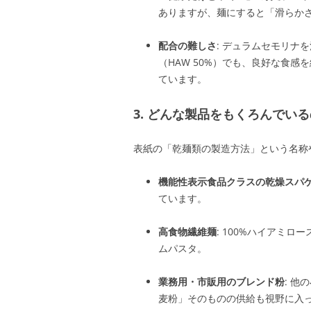
ありますが、麺にすると「滑らか
配合の難しさ
: デュラムセモリナ
（HAW 50%）でも、良好な食
ています
。
3. どんな製品をもくろんでい
表紙の「乾麺類の製造方法」という名称
機能性表示食品クラスの乾燥スパ
ています
。
高食物繊維麺
: 100%ハイアミ
ムパスタ
。
業務用・市販用のブレンド粉
: 
麦粉」そのものの供給も視野に入