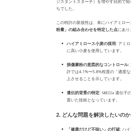
ジスタントスターチ）を増やす目的で知
ちでした。
この特許の新規性は、単にハイアミロー
粉量」の組み合わせを特定した点
にあり
ハイアミロース小麦の採用
: アミ
に高い小麦を使用しています
。
損傷澱粉の意図的なコントロール
許では4.1%〜5.8%程度の「適度
上させることを示しています
。
遺伝的背景の特定
:
遺伝子の
SBEIIa
置いた技術となっています
。
2. どんな問題を解決したいのか
「健康だけど不味い」の打破
: 