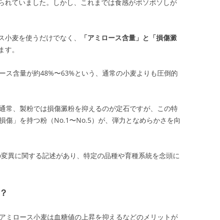
られていました。しかし、これまでは食感がボソボソしが
ス小麦を使うだけでなく、
「アミロース含量」と「損傷澱
ます
。
ロース含量が約48%〜63%という、通常の小麦よりも圧倒的
: 通常、製粉では損傷澱粉を抑えるのが定石ですが、この特
な損傷」を持つ粉（No.1〜No.5）が、弾力となめらかさを向
変異に関する記述があり、特定の品種や育種系統を念頭に
？
ハイアミロース小麦は血糖値の上昇を抑えるなどのメリットが