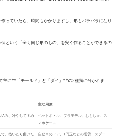
を作っていたら、時間もかかりますし、形もバラバラになり
万個という「全く同じ形のもの」を安く作ることができるの
て主に**「モールド」
と
「ダイ」**の2種類に分かれま
主な用途
し込み、冷やして固め
ペットボトル、プラモデル、おもちゃ、ス
マホケース
んで、抜いたり曲げた
自動車のドア、1円玉などの硬貨、スプー