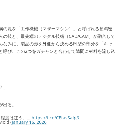
属の塊を「工作機械（マザーマシン）」と呼ばれる超精密
の技と、最先端のデジタル技術（CAD/CAM）が融合して
ちなみに、製品の形を外側から決める凹型の部分を「キャ
と呼び、この2つをガチャンと合わせて隙間に材料を流し込
？」
。
が出る。
m程度は狂う。…
https://t.co/CEtasSafg6
old)
January 16, 2026