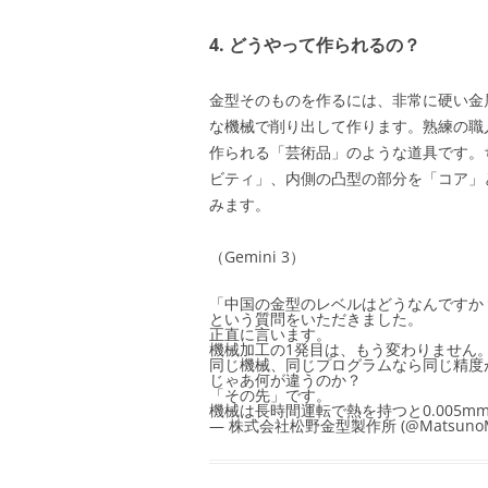
4. どうやって作られるの？
金型そのものを作るには、非常に硬い金
な機械で削り出して作ります。熟練の職人
作られる「芸術品」のような道具です。
ビティ」、内側の凸型の部分を「コア」
みます。
（Gemini 3）
「中国の金型のレベルはどうなんですか
という質問をいただきました。
正直に言います。
機械加工の1発目は、もう変わりません
同じ機械、同じプログラムなら同じ精度
じゃあ何が違うのか？
「その先」です。
機械は長時間運転で熱を持つと0.005m
— 株式会社松野金型製作所 (@MatsunoM