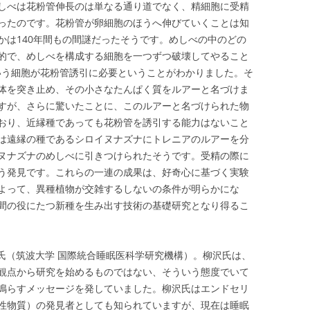
しべは花粉管伸長のは単なる通り道でなく、精細胞に受精
ったのです。花粉管が卵細胞のほうへ伸びていくことは知
かは140年間もの間謎だったそうです。めしべの中のどの
的で、めしべを構成する細胞を一つずつ破壊してやること
という細胞が花粉管誘引に必要ということがわかりました。そ
体を突き止め、その小さなたんぱく質をルアーと名づけま
すが、さらに驚いたことに、このルアーと名づけられた物
おり、近縁種であっても花粉管を誘引する能力はないこと
は遠縁の種であるシロイヌナズナにトレニアのルアーを分
ヌナズナのめしべに引きつけられたそうです。受精の際に
う発見です。これらの一連の成果は、好奇心に基づく実験
よって、異種植物が交雑するしないの条件が明らかにな
間の役にたつ新種を生み出す技術の基礎研究となり得るこ
史氏（筑波大学 国際統合睡眠医科学研究機構）。柳沢氏は、
観点から研究を始めるものではない、そういう態度でいて
鳴らすメッセージを発していました。柳沢氏はエンドセリ
性物質）の発見者としても知られていますが、現在は睡眠