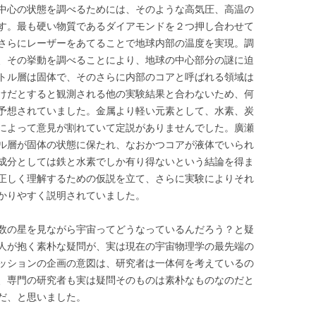
中心の状態を調べるためには、そのような高気圧、高温の
す。最も硬い物質であるダイアモンドを２つ押し合わせて
さらにレーザーをあてることで地球内部の温度を実現。調
、その挙動を調べることにより、地球の中心部分の謎に迫
トル層は固体で、そのさらに内部のコアと呼ばれる領域は
けだとすると観測される他の実験結果と合わないため、何
予想されていました。金属より軽い元素として、水素、炭
によって意見が割れていて定説がありませんでした。廣瀬
ル層が固体の状態に保たれ、なおかつコアが液体でいられ
成分としては鉄と水素でしか有り得ないという結論を得ま
正しく理解するための仮説を立て、さらに実験によりそれ
かりやすく説明されていました。
数の星を見ながら宇宙ってどうなっているんだろう？と疑
人が抱く素朴な疑問が、実は現在の宇宙物理学の最先端の
ッションの企画の意図は、研究者は一体何を考えているの
、専門の研究者も実は疑問そのものは素朴なものなのだと
だ、と思いました。