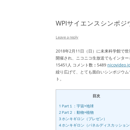
WPIサイエンスシンポ
Leave a reply
2018年2月11日（日）に未来科学館で
開催され、ニコニコ生放送でもインターネット
15451人 コメント数
：
5489
nicovideo.j
繰り広げて、とても面白いシンポジウム
ト。
目次
1
Part１：宇宙×地球
2
Part２：動物×植物
3
ホンキギロン（プレゼン）
4
ホンキギロン（パネルディスカッション