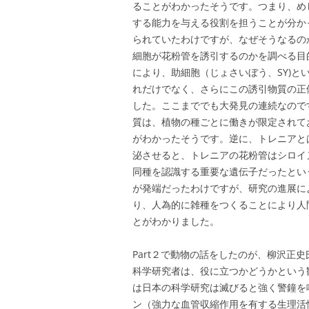
ることがわかったそうです。つまり、め
する能力を与える役割を担うことが分か
られていたわけですが、なぜそうなるの
細胞が花粉管を誘引するのかを調べる目
により、助細胞（じょさいぼう、SY)
れだけでなく、さらにこの誘引物質の正
した。ここまででも大発見の連続なので
質は、植物の種ごとに働きが限定されて
がわかったそうです。逆に、トレニアと
泌させると、トレニアの花粉管はシロイ
同種を認識する重要な遺伝子だったとい
が発端だったわけですが、研究の進展に
り、人為的に雑種をつくることにより人
とがわかりました。
Part２で動物の話をしたのが、柳沢正
科学研究者は、役に立つかどうかという
は日本の科学研究は滅びると強く警鐘を
ン（強力な血管収縮作用を有する生理活