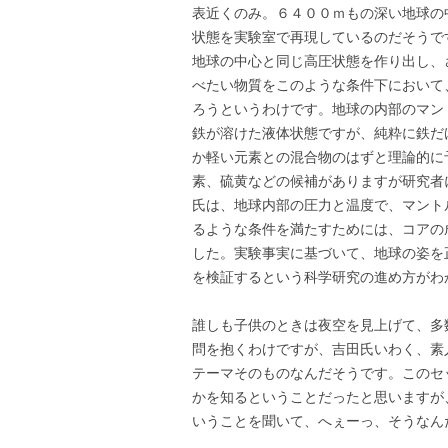
表近くのみ。６４００ｍもの深い地球の
状態を実験室で再現しているのだそうで
地球の中心と同じ高圧状態を作り出し、
べたい物質をこのような条件下において
ろうというわけです。地球の内部のマン
鉄が溶けた液体状態ですが、純粋に鉄だ
か軽い元素との混合物のはずと理論的に
素、硫黄などの候補がありますが研究者
氏は、地球内部の圧力と温度で、マント
るような条件を満たすためには、コアの
した。実験事実に基づいて、地球の姿を
を検証するという科学研究の進め方がわ
誰しも子供のときは夜空を見上げて、多
問を抱くわけですが、吉田氏いわく、素
テーマそのものなんだそうです。このセ
かを知るということだったと思いますが
いうことを聞いて、へぇーっ、そうなん