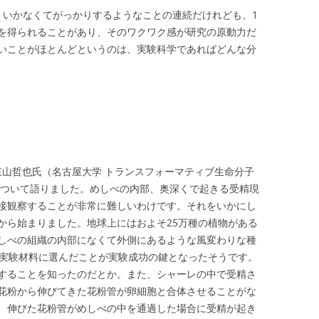
くいかなくてがっかりするようなことの連続だけれども、1
を得られることがあり、そのワクワク感が研究の原動力だ
いことがほとんどというのは、実験科学であればどんな分
、東山哲也氏（名古屋大学 トランスフォーマティブ生命分子
について語りました。めしべの内部、奥深くで起きる受精現
接観察することが非常に難しいわけです。それをいかにし
から始まりました。地球上にはおよそ25万種の植物がある
しべの組織の内部になくて外側にあるような風変わりな種
ieri）を実験材料に選んだことが実験成功の鍵となったそうです。
することを知ったのだとか。また、シャーレの中で受精さ
花粉から伸びてきた花粉管が卵細胞と合体させることがな
、伸びた花粉管がめしべの中を通過した場合に受精が起き