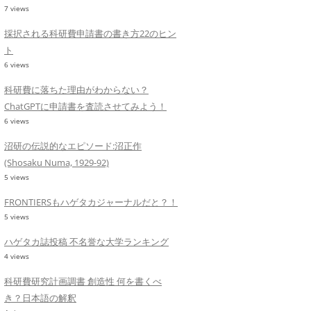
7 views
採択される科研費申請書の書き方22のヒン
ト
6 views
科研費に落ちた理由がわからない？
ChatGPTに申請書を査読させてみよう！
6 views
沼研の伝説的なエピソード:沼正作
(Shosaku Numa, 1929-92)
5 views
FRONTIERSもハゲタカジャーナルだと？！
5 views
ハゲタカ誌投稿 不名誉な大学ランキング
4 views
科研費研究計画調書 創造性 何を書くべ
き？日本語の解釈