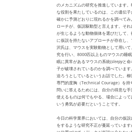
のメカニズムの研究を推進しています。
な役割を果たしているのは、この遺伝子
確かに予測どおりに現れるかを調べてみ
ローチが、仮説駆動型と言えます。それ
が生じるような動物個体を選びだして、
に仮説を持たないアプローチが存在し、
沢氏は、マウスを実験動物として用いて
究を行い、8000匹以上ものマウスの
眠に異常があるマウスの系統(
sleepy
と命
子が破壊されているのかを調べています
迫ろうとしているというお話でした。柳
専門的度胸（Technical Coura
問いに答えるためには、自分の得意な手
使えるものは何でもやる、場合によって
いう勇気が必要だということです。
今日の科学業界においては、自分の仮説
をするような研究不正が蔓延っています