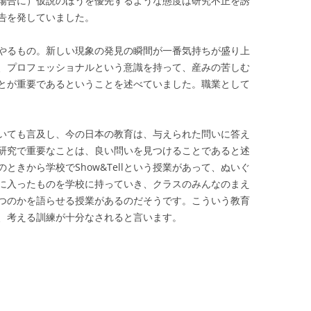
場合に）仮説のほうを優先するような態度は研究不正を誘
告を発していました。
やるもの。新しい現象の発見の瞬間が一番気持ちが盛り上
、プロフェッショナルという意識を持って、産みの苦しむ
とが重要であるということを述べていました。職業として
いても言及し、今の日本の教育は、与えられた問いに答え
研究で重要なことは、良い問いを見つけることであると述
ときから学校でShow&Tellという授業があって、ぬいぐ
に入ったものを学校に持っていき、クラスのみんなのまえ
つのかを語らせる授業があるのだそうです。こういう教育
、考える訓練が十分なされると言います。