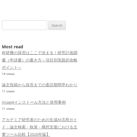
Search
for:
Most read
科研費の採否はここで決まる！研究計画調
書（申請書）の書き方～項目別実践的攻略
ポイント～
14 views
論文投稿から採否までの査読期間早わかり
11 views
ImageJインストール方法と使用事例
11 views
アカデミア研究者のための生成AI活用ガイ
ド：論文検索・執筆・構想支援における主
要ツール比較【2026年版】