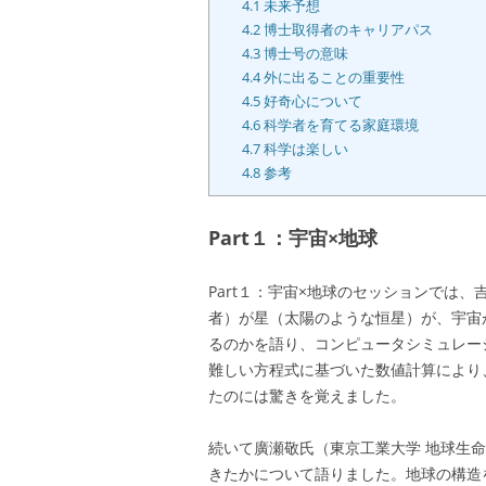
4.1
未来予想
4.2
博士取得者のキャリアパス
4.3
博士号の意味
4.4
外に出ることの重要性
4.5
好奇心について
4.6
科学者を育てる家庭環境
4.7
科学は楽しい
4.8
参考
Part１：宇宙×地球
Part１：宇宙×地球のセッションでは
者）が星（太陽のような恒星）が、宇宙
るのかを語り、コンピュータシミュレー
難しい方程式に基づいた数値計算により
たのには驚きを覚えました。
続いて廣瀬敬氏（東京工業大学 地球生
きたかについて語りました。地球の構造