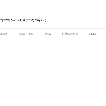
思想の創作のうち高度のものをいう。
Skip
to
OLICY)
RESEARCH
LIKED
研究の教科書
LINKS
content