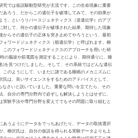
研究では仮説駆動型研究が主流です。この生命現象に重要
だあろう、だからこの遺伝子を破壊してみて、その効果が
よう、というリバースジェネティクス（逆遺伝学）のアプ
に対して、何かの遺伝子が破壊された結果、期待した現象
後からその遺伝子の正体を突き止めてやろうという、最初
フォワードジェネティクス（順遺伝学）と呼ばれます。柳
、このフォワードジェネティクスのアプローチを用いた研
睡眠時の脳波や筋電図を測定することにより、期待通りに、睡
名)を見つけだしました。そして、その系統ではどんな遺伝
。このようにして、いまだに謎である睡眠のメカニズムに
沢氏は、良いサイエンスをするためのアドバイスとして、
ge）を持ちなさいと説いていました。重要な問いを立てたら、その
法、自分の専門分野内で必ずしも解決しようとはせずに、
は実験手法や専門分野を変えてでもその問題に取り組むと
にあうようにデータをでっちあげたり、データの取捨選択
が、柳沢氏は、自分の仮説を得られる実験データよりも上