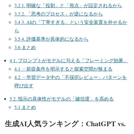
3.2
1. 明確な「役割」と「視点」が設定されるから
3.3
2. 「思考のプロセス」が逆になるから
3.4
3. AIの「丁寧すぎる」という安全装置を外せるか
ら
3.5
4. 評価基準が具体的になるから
3.6
まとめ
4
1. プロンプトがモデルに与える「フレーミング効果」
4.1
・前提条件を明示すると探索空間が狭まる
4.2
・学習データ中の「不採択レビュー」パターンを
呼び出す
5
2. 指示の具体性がモデルの「確信度」を高める
5.1
まとめ
生成AI人気ランキング：ChatGPT vs.