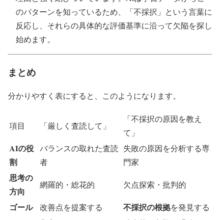
のパターンを知っているため、「不採択」という言葉に
反応し、それらの具体的な評価基準に沿って欠陥を探し
始めます。
まとめ
分かりやすく表にすると、このようになります。
「不採択の原因を教え
項目
「厳しく査読して」
て」
AIの役
バランスの取れた査読
失敗の原因を分析する専
割
者
門家
思考の
網羅的・総花的
欠点探索・批判的
方向
ゴール
不採択の根拠
改善点を提案する
を発見する