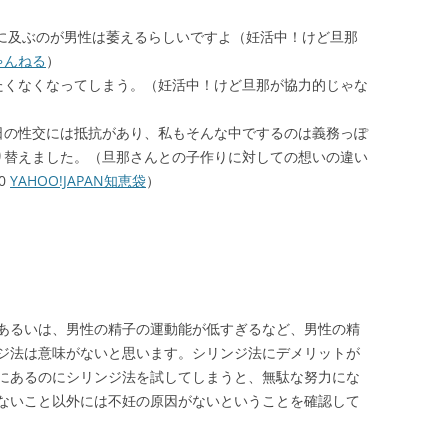
為に及ぶのが男性は萎えるらしいですよ（妊活中！けど旦那
ゃんねる
）
たくなくなってしまう。（妊活中！けど旦那が協力的じゃな
日の性交には抵抗があり、私もそんな中でするのは義務っぽ
り替えました。（旦那さんとの子作りに対しての想いの違い
50
YAHOO!JAPAN知恵袋
）
あるいは、男性の精子の運動能が低すぎるなど、男性の精
ジ法は意味がないと思います。シリンジ法にデメリットが
にあるのにシリンジ法を試してしまうと、無駄な努力にな
ないこと以外には不妊の原因がないということを確認して