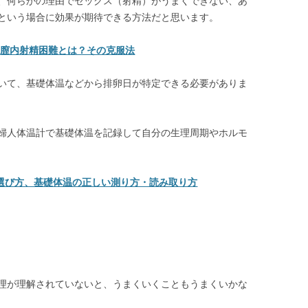
、何らかの理由でセックス（射精）がうまくできない、あ
という場合に効果が期待できる方法だと思います。
⇒
膣内射精困難とは？その克服法
いて、基礎体温などから排卵日が特定できる必要がありま
婦人体温計で基礎体温を記録して自分の生理周期やホルモ
選び方、基礎体温の正しい測り方・読み取り方
理が理解されていないと、うまくいくこともうまくいかな