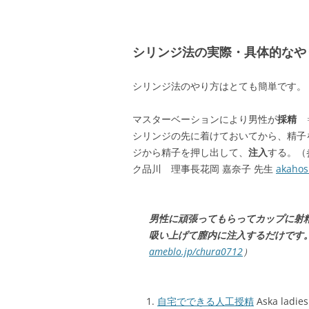
シリンジ法の実際・具体的なや
シリンジ法のやり方はとても簡単です。
マスターベーションにより男性が
採精
⇒
シリンジの先に着けておいてから、精子
ジから精子を押し出して、
注入
する。（
ク品川 理事長花岡 嘉奈子 先生
akahos
男性に頑張ってもらってカップに射
吸い上げて膣内に注入するだけです
ameblo.jp/chura0712
）
自宅でできる人工授精
Aska ladies 