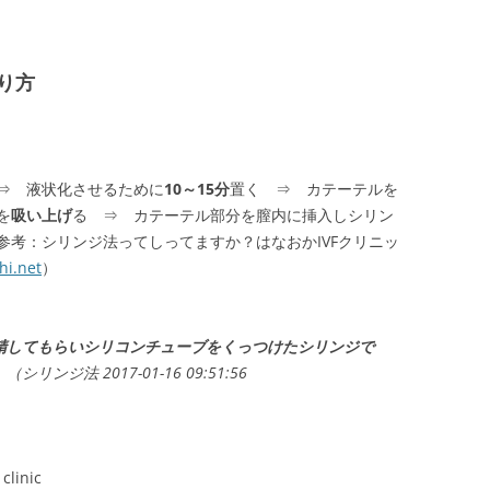
り方
 液状化させるために
10～15分
置く ⇒ カテーテルを
を
吸い上げ
る ⇒ カテーテル部分を膣内に挿入しシリン
参考：シリンジ法ってしってますか？はなおかIVFクリニッ
hi.net
）
精してもらいシリコンチューブをくっつけたシリンジで
。
（シリンジ法 2017-01-16 09:51:56
clinic