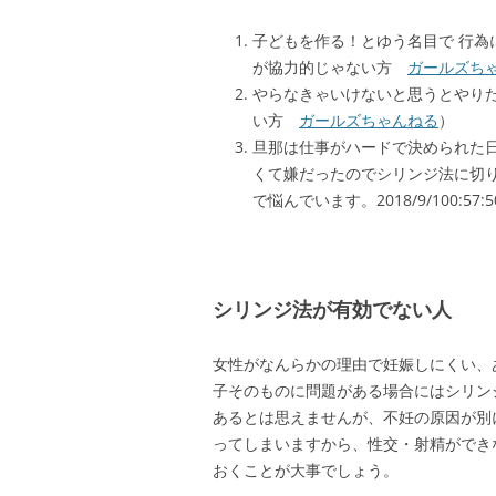
子どもを作る！とゆう名目で 行
が協力的じゃない方
ガールズち
やらなきゃいけないと思うとやり
い方
ガールズちゃんねる
）
旦那は仕事がハードで決められた
くて嫌だったのでシリンジ法に切
で悩んでいます。2018/9/100:57:
シリンジ法が有効でない人
女性がなんらかの理由で妊娠しにくい、
子そのものに問題がある場合にはシリン
あるとは思えませんが、不妊の原因が別
ってしまいますから、性交・射精ができ
おくことが大事でしょう。