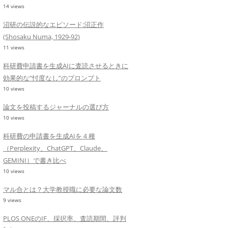
14 views
沼研の伝説的なエピソード:沼正作
(Shosaku Numa, 1929-92)
11 views
科研費申請書を生成AIに査読させるときに
効果的な”忖度なし”のプロンプト
10 views
論文を投稿するジャーナルの選び方
10 views
科研費の申請書を生成AIを４種
（Perplexity、ChatGPT、Claude、
GEMINI）で書き比べ
10 views
マル合とは？大学教授職に必要な論文数
9 views
PLOS ONEのIF、採択率、査読期間、評判