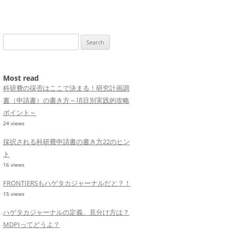
Search
for:
Most read
科研費の採否はここで決まる！研究計画調
書（申請書）の書き方～項目別実践的攻略
ポイント～
24 views
採択される科研費申請書の書き方22のヒン
ト
16 views
FRONTIERSもハゲタカジャーナルだと？！
15 views
ハゲタカジャーナルの定義、見分け方は？
MDPIってどうよ？