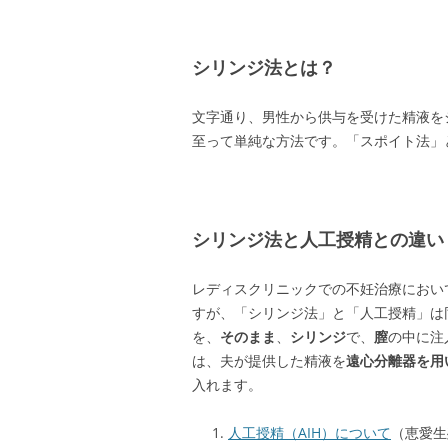
シリンジ法とは？
文字通り、男性から供与を受けた精液を
至って単純な方法です。「スポイト法」
シリンジ法と人工授精との違い
レディスクリニックでの不妊治療におい
すが、「シリンジ法」と「人工授精」は
を、
そのまま
、
シリンジ
で、
膣
の中に注
は、夫が提供した精液を
遠心分離器を用
入れます。
人工授精（AIH）について
（恵愛生