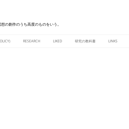
思想の創作のうち高度のものをいう。
Skip
to
OLICY)
RESEARCH
LIKED
研究の教科書
LINKS
content