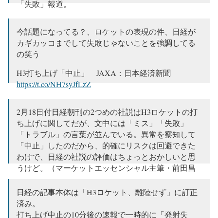
「失敗」報道。
H3は異常を検知し発射取りやめたことで「失敗」で
今話題になってる？、ロケットの表現の件、日経が
はなく「中止」となるわけだけど、共同は「中止」
カギカッコまでして失敗じゃないことを強調してる
できず。
pic.twitter.com/Unvlz1Cyv5
の笑う
— 徳重龍徳（ライター、グラビア評論家）@ちいか
H3打ち上げ「中止」 JAXA：日本経済新聞
わ好き、グラドル取材多い (@tatsunoritoku)
February
https://t.co/NH7syJfLzZ
18, 2023
— まんなか (@mannaka_37)
February 18, 2023
2月18日付日経朝刊の2つめの社説はH3ロケットの打
ち上げに関してだが、文中には「ミス」「失敗」
「トラブル」の言葉が並んでいる。異常を察知して
「中止」したのだから、的確にリスクは回避できた
わけで、日経の社説の評価はちょっとおかしいと思
うけど。（マーケットエッセンシャル主筆・前田昌
孝）
日経の記事本体は「H3ロケット、離陸せず」に訂正
— 前田昌孝 (@market_maeda)
February 17, 2023
済み。
打ち上げ中止の10分後の速報で一時的に「発射失