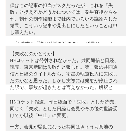
僕はこの記事の担当デスクだったが、これを「失
— 「都市計画のお知らせ」@YouTube (@OSAPCO1)
敗」と捉えるかどうかについては、発生直後から夕
February 17, 2023
刊、朝刊の制作段階まで社内でいろいろ議論をした
結果、こういう記事や見出しにしたということは申
し添えたい。
— 酒造唯@「誰が科学を殺すのか」科学ジャーナリ
スト賞2020を受賞 (@yuishuzo)
February 18, 2023
【失敗なのかどうか】
H3ロケットは発射されなかった。共同通信と日経、
読売、東京新聞は失敗だと報じた。第一報の共同通
信と日経のタイトルから、衛星の軌道投入に失敗し
たのかなと思った。しかし実際には発射が停止され
た訳で、事故が起きたとは言えなかった。解釈と
し…
https://t.co/3lxnY0UOB2
pic.twitter.com/lRffj9cuBq
H3ロケット報道。昨日紙面で「失敗」とした読売、
— F＆F (@FandF_JP)
February 18, 2023
同じく「失敗」とした日経も会見やその後の世論受
けてか以後「中止」に変更。
一方、会見が騒動になった共同はきょうも意地の