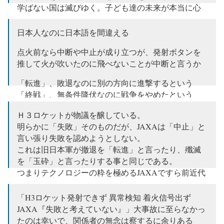
学ばない国は滅びゆく。子ども達の未来が本当に心
配だ！
pic.twitter.com/Ze6PGfOfdM
日本人なのに日本語を間違える
— 伊藤隼也 (@itoshunya)
February 18, 2023
点火前なら中断や中止が成り立つが、発射ボタンを
推して火が吹いたのに飛べないことが中断と言うか
「転進」、敗退なのに別の方向に進撃するという
「終戦」、無条件降伏なのに戦争をやめたという
変わらないね…
https://t.co/s3EmLLAOhh
Ｈ３ロケットが物議を醸している。
明らかに「失敗」そのものだが、JAXAは「中止」と
— 宋 文洲 (@sohbunshu)
February 17, 2023
言い張り失敗を認めようとしない。
これは旧日本軍が撤退を「転進」と言ったり、殲滅
を「玉砕」と言ったりする事と同じである。
つまりテクノロジーの粋を極めるJAXAですら前近代
的なのだ。
https://t.co/4o8s7wSANS
「H3ロケット発射できず 異常検知 着火信号出ず
— 白坂和哉｜YouTuber 3.7万人＆ジャーナリスト ”突
JAXA『失敗と考えていない』」大事故に至らなかっ
き刺さる” 政治情報を提供します！ (@shirasaka_k)
たのは幸いで、関係者の無念は察するに余りある