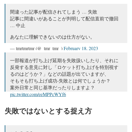
「中止」と「失敗」の区別ははっきりしてます。
間違った記事が配信されてしまう … 失敗
— 風のSILK (@PSO_SILK)
February 18, 2023
記事に間違いがあることが判明して配信直前で撤回
… 中止
あなたに理解できないのは仕方がない。
— tmrtmrtmr (@_tmr_tmr_)
February 18, 2023
一部報道が打ち上げ延期を失敗扱いしたり、それに
反発する意見に対し「ロケット打ち上げを特別視す
るのはどうか？」などの話題が出ていますが、
そもそも打ち上げ成功-失敗とは何でしょうか？
案外日常と同じ基準だったりしますよ？
pic.twitter.com/eeMPPcWYf6
— LH2 (@LH2NHI)
February 17, 2023
失敗ではないとする捉え方