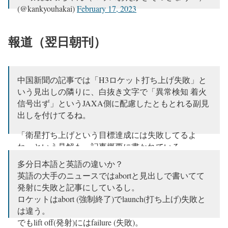
(@kankyouhakai)
February 17, 2023
報道（翌日朝刊）
中国新聞の記事では「H3ロケット打ち上げ失敗」と
いう見出しの隣りに、白抜き文字で「異常検知 着火
信号出ず」というJAXA側に配慮したともとれる副見
出しを付けてるね。
「衛星打ち上げという目標達成には失敗してるよ
ね」という見解も、記事概要に書かれている。
https://t.co/kUqveZjd7i
pic.twitter.com/e4U209iBf6
多分日本語と英語の違いか？
英語の大手のニュースではabortと見出しで書いてて
— Westwind (ペーター) (@denpa_westwind)
February 18,
発射に失敗と記事にしているし。
2023
ロケットはabort (強制終了)でlaunch(打ち上げ)失敗と
は違う。
でもlift off(発射)にはfailure (失敗)。