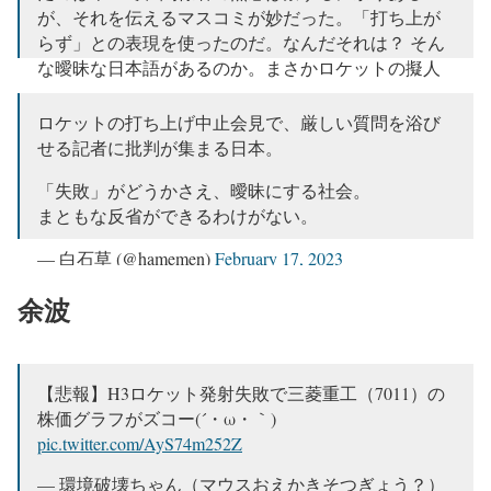
February 18, 2023
が、それを伝えるマスコミが妙だった。「打ち上が
らず」との表現を使ったのだ。なんだそれは？ そん
な曖昧な日本語があるのか。まさかロケットの擬人
化か。
ロケットの打ち上げ中止会見で、厳しい質問を浴び
— 立川談四楼 (@Dgoutokuji)
February 18, 2023
せる記者に批判が集まる日本。
「失敗」がどうかさえ、曖昧にする社会。
まともな反省ができるわけがない。
— 白石草 (@hamemen)
February 17, 2023
余波
【悲報】H3ロケット発射失敗で三菱重工（7011）の
株価グラフがズコー(´・ω・｀)
pic.twitter.com/AyS74m252Z
— 環境破壊ちゃん（マウスおえかきそつぎょう？）