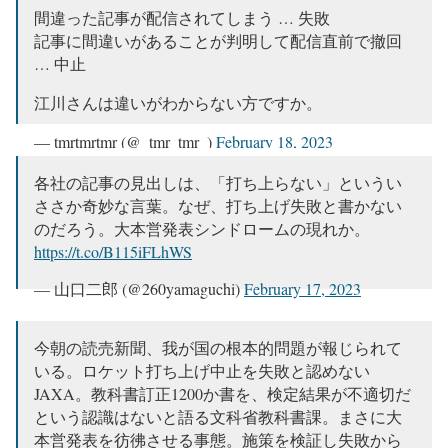
です。
https://t.co/wa90q0PsOO
間違った記事が配信されてしまう … 失敗
記事に間違いがあることが判明して配信直前で撤回
— 山崎 雅弘 (@mas__yamazaki)
February 18, 2023
… 中止
江川さんは違いがわからない方ですか。
— tmrtmrtmr (@_tmr_tmr_)
February 18, 2023
各社の記事の見出しは、「打ち上らない」というい
ささか奇妙な言葉。なぜ、打ち上げ失敗と書かない
のだろう。大本営発表シンドロームの現れか。
https://t.co/B115iFLhWS
— 山口二郎 (@260yamaguchi)
February 17, 2023
今朝の読売新聞、我が国の根本的問題が報じられて
いる。ロケット打ち上げ中止を失敗と認めない
JAXA。教科書訂正1200か書を、検定結果が不適切だ
という認識はないと語る文科省教科書課。まさに大
本営発表を彷彿させる事態。施策を検証し失敗から