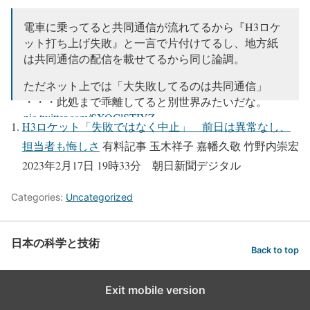
カウントゼロまでしてたからね。
でも言葉にこだわらないで欲しい。
電車に乗ってると共同通信が流れてるから『H3ロケ
ット打ち上げ失敗』と一言で片付けてるし、地方紙
— 肥和野 佳子 (@lalahearttwit)
February 18, 2023
は共同通信の配信を載せてるから同じ論調。
ただネット上では「大失敗してるのは共同通信」
・・・此処まで乖離してると別世界みたいだな。
pic.twitter.com/SXQClSTIYZ
H3ロケット「失敗ではなく中止」 前日は異常なし、
— がじろー (@mangajiro)
February 18, 2023
担当者も悔しさ
有料記事 玉木祥子 嘉幡久敬 竹野内崇宏
2023年2月17日 19時33分 朝日新聞デジタル
Categories:
Uncategorized
日本の科学と技術
Back to top
Exit mobile version