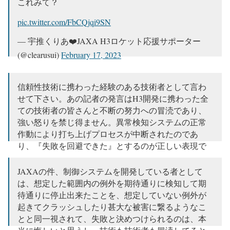
これみて？
pic.twitter.com/FbCQjqi9SN
— 宇推くりあ❤️‍JAXA H3ロケット応援サポーター
(@clearusui)
February 17, 2023
信頼性技術に携わった経験のある技術者として言わ
せて下さい。あの記者の発言はH3開発に携わった全
ての技術者の皆さんと不断の努力への冒涜であり、
強い怒りを禁じ得ません。異常検知システムの正常
作動により打ち上げプロセスが中断されたのであ
り、『失敗を回避できた』とするのが正しい表現で
す。
JAXAの件、制御システムを開発している者として
— Kenichi KONO (@KenichiKono_F1)
February 17, 2023
は、想定した範囲内の例外を期待通りに検知して期
待通りに停止出来たことを、想定していない例外が
起きてクラッシュしたり甚大な被害に繋るようなこ
とと同一視されて、失敗と決めつけられるのは、本