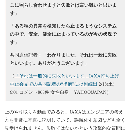
こに照らし合わせますと失敗とは言い難いと思いま
す
」
ある種の異常を検知したら止まるようなシステム
「
の中で、安全、健全に止まっているのが今の状況で
す
」
わかりました、それは一般に失敗
共同通信記者：「
といいます。ありがとうございます
」
（
「それは一般的に失敗といいます」JAXA打ち上げ
中止会見での共同記者の“指摘”に批判続出
2/18(土)
6:01 コメント868件 女性自身 YAHOO!JAPAN）
上のやり取りを動画でみると、JAXAはエンジニアの考え
方を非常に率直に説明していて、誤魔化す意図なども全く
見受けられません。失敗ではないかという攻撃的な質問に