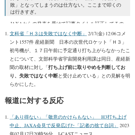
敗」となってしまうのは仕方ない。ここまで叩くの
は行きすぎ。
JAXAからの発表を受けて記事タイトル訂正してるの
でまともだと思う。
https://t.co/zsRqmTBL1O
文科省「Ｈ３は失敗ではなく中断」
2/17(金) 12:06コメ
ント1557件 産経新聞 日本の次世代ロケット「Ｈ３」
— lanuvas (@lanuvas)
February 17, 2023
初号機が、１７日午前に予定通り打ち上がらなかったこ
とについて、文部科学省宇宙開発利用課は同日、産経新
打ち上げ前に取りやめを判断してお
聞の取材に対し「
り、失敗ではなく中断
と受け止めている」との見解を明
らかにした。
報道に対する反応
「あり得ない」「敬意のかけらもない」 H3打ち上げ
中止、JAXA会見で反発広げた「記者の捨て台詞」
2023
年02月17日20時56分 J-CASTニュース