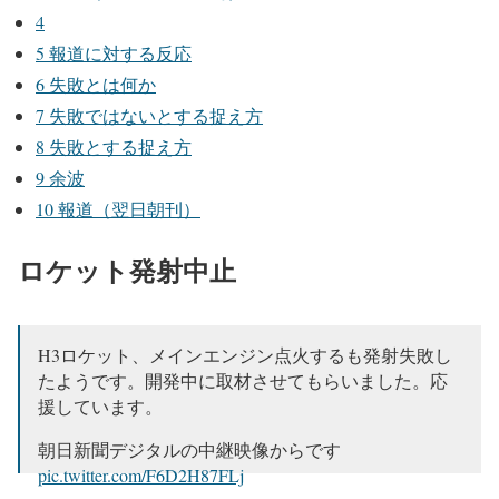
4
5
報道に対する反応
6
失敗とは何か
7
失敗ではないとする捉え方
8
失敗とする捉え方
9
余波
10
報道（翌日朝刊）
ロケット発射中止
H3ロケット、メインエンジン点火するも発射失敗し
たようです。開発中に取材させてもらいました。応
援しています。
朝日新聞デジタルの中継映像からです
pic.twitter.com/F6D2H87FLj