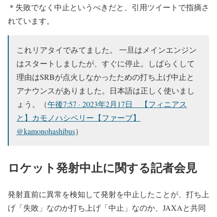
＊失敗でなく中止というべきだと、引用ツイートで指摘さ
— 小出大貴(朝日新聞記者) (@koide__t)
February 17,
2023
れています。
これリアタイでみてました。 一旦はメインエンジン
はスタートしましたが、すぐに停止。しばらくして
理由はSRBが点火しなかったための打ち上げ中止と
アナウンスがありました。日本語は正しく使いまし
ょう。（
午後7:57 · 2023年2月17日 【フィニアス
と】カモノハシペリー【ファーブ】
@kamonohashibus
）
ロケット発射中止に関する記者会見
発射直前に異常を検知して発射を中止したことが、打ち上
げ「失敗」なのか打ち上げ「中止」なのか、JAXAと共同