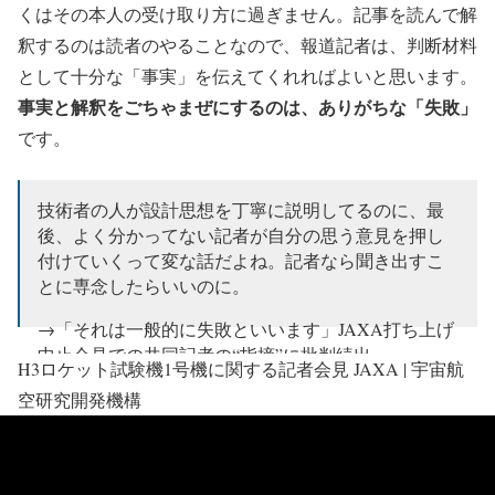
くはその本人の受け取り方に過ぎません。記事を読んで解
釈するのは読者のやることなので、報道記者は、判断材料
として十分な「事実」を伝えてくれればよいと思います。
事実と解釈をごちゃまぜにするのは、ありがちな「失敗」
です。
技術者の人が設計思想を丁寧に説明してるのに、最
後、よく分かってない記者が自分の思う意見を押し
付けていくって変な話だよね。記者なら聞き出すこ
とに専念したらいいのに。
→「それは一般的に失敗といいます」JAXA打ち上げ
中止会見での共同記者の“指摘”に批判続出
H3ロケット試験機1号機に関する記者会見 JAXA | 宇宙航
https://t.co/1sU1tQxPst
空研究開発機構
— むぎSE (@MUGI1208)
February 18, 2023