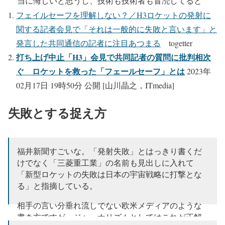
当に悔しいと思うし、技術も技術者も冒涜してると
思う。
フェイルセーフを理解しない？／H3ロケットの発射に
関する記者会見で「それは一般的に失敗と言います」と
— じんべえざめ (@jinbeizame007)
February 17, 2023
発言した共同通信の記者に注目あつまる
togetter
打ち上げ中止「H3」会見で共同記者の質問に批判相次
ぐ ロケットを救った「フェールセーフ」とは
2023年
02月17日 19時50分 公開 [山川晶之，ITmedia]
失敗とする捉え方
福井新聞すごいな。「発射失敗」とはっきり書くだ
けでなく「三菱重工業」の名前も見出しに入れて
「新型ロケットの失敗は日本の宇宙戦略に打撃とな
る」と指摘している。
相手の言い分垂れ流しでない欧米メディアのような
書き方ですが、ジャーナリズムとしてはこれが正解