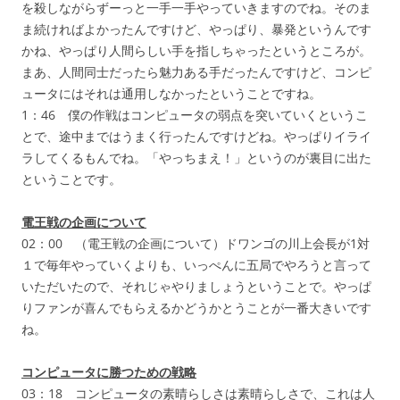
を殺しながらずーっと一手一手やっていきますのでね。そのま
ま続ければよかったんですけど、やっぱり、暴発というんです
かね、やっぱり人間らしい手を指しちゃったというところが。
まあ、人間同士だったら魅力ある手だったんですけど、コンピ
ュータにはそれは通用しなかったということですね。
1：46 僕の作戦はコンピュータの弱点を突いていくというこ
とで、途中まではうまく行ったんですけどね。やっぱりイライ
ラしてくるもんでね。「やっちまえ！」というのが裏目に出た
ということです。
電王戦の企画について
02：00 （電王戦の企画について）ドワンゴの川上会長が1対
１で毎年やっていくよりも、いっぺんに五局でやろうと言って
いただいたので、それじゃやりましょうということで。やっぱ
りファンが喜んでもらえるかどうかとうことが一番大きいです
ね。
コンピュータに勝つための戦略
03：18 コンピュータの素晴らしさは素晴らしさで、これは人