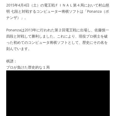
2015年4月4日（土）の電王戦ＦＩＮＡＬ第４局において村山慈
明 七段と対戦するコンピューター将棋ソフトは「Ponanza（ポ
ナンザ）」。
Ponanzaは2013年に行われた第２回電王戦に出場し、佐藤慎一
四段と対戦して勝利しました。これにより、現役プロ棋士を破
った初めてのコンピュータ将棋ソフトとして、歴史にその名を
刻んでいます。
棋譜：
プロが負けた歴史的な１局