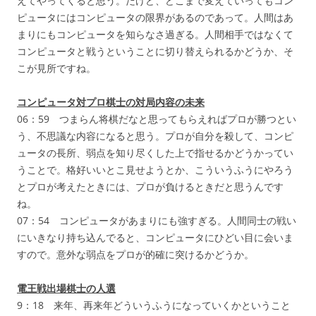
えてやってくると思う。だけど、どこまで変えていってもコン
ピュータにはコンピュータの限界があるのであって。人間はあ
まりにもコンピュータを知らなさ過ぎる。人間相手ではなくて
コンピュータと戦うということに切り替えられるかどうか、そ
こが見所ですね。
コンピュータ対プロ棋士の対局内容の未来
06：59 つまらん将棋だなと思ってもらえればプロが勝つとい
う、不思議な内容になると思う。プロが自分を殺して、コンピ
ュータの長所、弱点を知り尽くした上で指せるかどうかってい
うことで。格好いいとこ見せようとか、こういうふうにやろう
とプロが考えたときには、プロが負けるときだと思うんです
ね。
07：54 コンピュータがあまりにも強すぎる。人間同士の戦い
にいきなり持ち込んでると、コンピュータにひどい目に会いま
すので。意外な弱点をプロが的確に突けるかどうか。
電王戦出場棋士の人選
9：18 来年、再来年どういうふうになっていくかということ