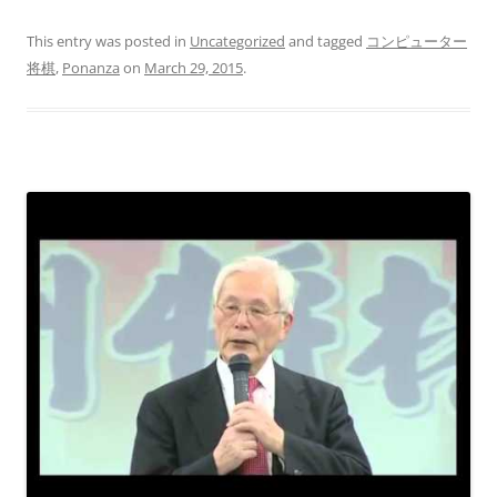
This entry was posted in
Uncategorized
and tagged
コンピューター
将棋
,
Ponanza
on
March 29, 2015
.