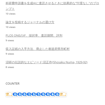
科研費申請書を生成AIに査読させるときに効果的な”忖度なし”のプロ
ンプト
10 views
論文を投稿するジャーナルの選び方
10 views
PLOS ONEのIF、採択率、査読期間、評判
9 views
収入証紙の入手方法、廃止した都道府県市町村
9 views
沼研の伝説的なエピソード:沼正作(Shosaku Numa, 1929-92)
8 views
COUNTER