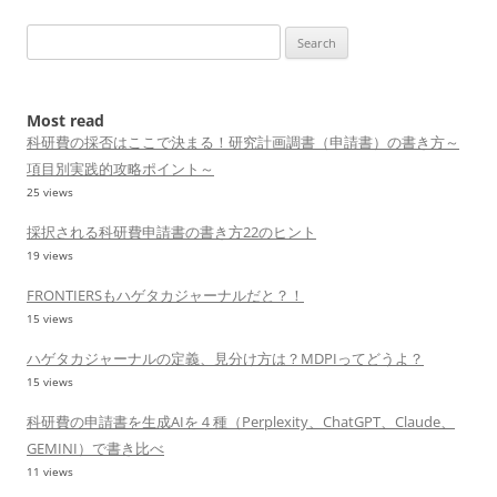
Search
for:
Most read
科研費の採否はここで決まる！研究計画調書（申請書）の書き方～
項目別実践的攻略ポイント～
25 views
採択される科研費申請書の書き方22のヒント
19 views
FRONTIERSもハゲタカジャーナルだと？！
15 views
ハゲタカジャーナルの定義、見分け方は？MDPIってどうよ？
15 views
科研費の申請書を生成AIを４種（Perplexity、ChatGPT、Claude、
GEMINI）で書き比べ
11 views