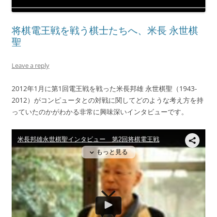
将棋電王戦を戦う棋士たちへ、米長 永世棋
聖
Leave a reply
2012年1月に第1回電王戦を戦った米長邦雄 永世棋聖（1943-
2012）がコンピュータとの対戦に関してどのような考え方を持
っていたのかがわかる非常に興味深いインタビューです。