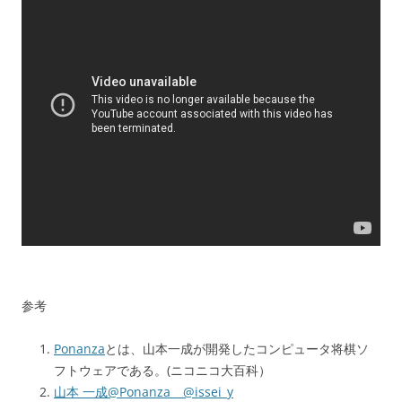
参考
Ponanza
とは、山本一成が開発したコンピュータ将棋ソ
フトウェアである。(ニコニコ大百科）
山本 一成@Ponanza @issei_y