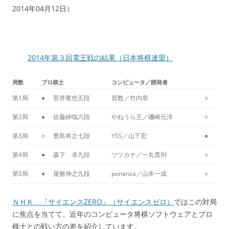
2014年04月12日）
2014年第３回電王戦の結果（日本将棋連盟）
局数
プロ棋士
コンピュータ／開発者
第1局
●
菅井竜也五段
習甦／竹内章
○
第2局
●
佐藤紳哉六段
やねうら王／磯崎元洋
○
第3局
○
豊島将之七段
YSS／山下宏
●
第4局
●
森下 卓九段
ツツカナ／一丸貴則
○
第5局
●
屋敷伸之九段
ponanza／山本一成
○
ＮＨＫ 『サイエンスZERO』（サイエンスゼロ）
ではこの対局
に焦点を当てて、近年のコンピュータ将棋ソフトウェアとプロ
棋士との戦い方の差を紹介しています。