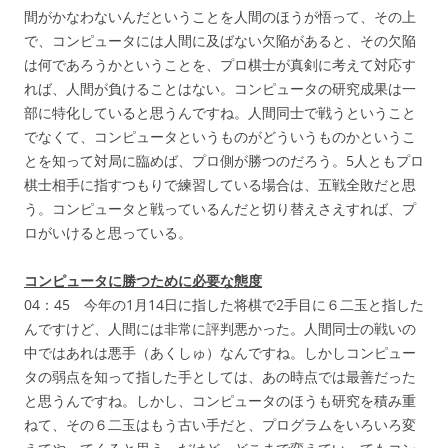
間がかなわないんだということを人間のほうが悟って、その上
で、コンピュータには人間に及ばない欠陥があると、その欠陥
は何であろうかということを、プロ棋士が真剣に考えて対応す
れば、人間が負けることはない。コンピュータの研究成果は一
部に特化していると思うんですね。人間同士で戦うということ
でなくて、コンピュータというものがどういうものかというこ
とを知って対局に臨めば、プロ側が勝つのだろう。5人ともプロ
棋士相手に指すつもりで練習している場合は、五戦全敗だと思
う。コンピュータと戦っているんだと切り替えさえすれば、プ
ロがいけると思っている。
コンピュータに勝つために必要な態度
04：45 今年の1月14日に指した将棋で2手目に６二玉と指した
んですけど、人間には非常に評判悪かった。人間同士の戦いの
中ではあれは悪手（あくしゅ）なんですね。しかしコンピュー
タの弱点を知って指した手としては、あの時点では最善だった
と思うんですね。しかし、コンピュータのほうも研究を積み重
ねて、その６二玉はもう古い手だと、プログラムをいろいろ変