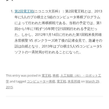
第2回電王戦
(ニコニコ大百科）：第2回電王戦とは、2013
年に5人のプロ棋士と5組のコンピュータ将棋プログラム
によって行われた将棋棋戦である。当初の予定では、第1
回から1年に1戦ずつ5年間で計5回戦行われる予定だっ
た。しかし、2012年1月14日に行われた第1回戦米長邦雄
永世棋聖 VS ボンクラーズ終了後の記者会見で、急遽その
話は白紙となり、2013年はプロ棋士5人VSコンピュータ5
ソフトの一斉対局が行われることになった。
This entry was posted in
電王戦
,
将棋
,
人工知能（AI）・ロボット工
学
and tagged
コンピューター将棋
,
電王戦
,
米長邦雄
on
March 29,
2015
.