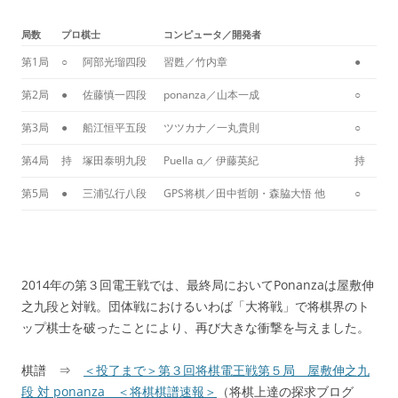
局数
プロ棋士
コンピュータ／開発者
第1局
○
阿部光瑠四段
習甦／竹内章
●
第2局
●
佐藤慎一四段
ponanza／山本一成
○
第3局
●
船江恒平五段
ツツカナ／一丸貴則
○
第4局
持
塚田泰明九段
Puella α／ 伊藤英紀
持
第5局
●
三浦弘行八段
GPS将棋／田中哲朗・森脇大悟 他
○
2014年の第３回電王戦では、最終局においてPonanzaは屋敷伸
之九段と対戦。団体戦におけるいわば「大将戦」で将棋界のト
ップ棋士を破ったことにより、再び大きな衝撃を与えました。
棋譜 ⇒
＜投了まで＞第３回将棋電王戦第５局 屋敷伸之九
段 対 ponanza ＜将棋棋譜速報＞
（将棋上達の探求ブログ