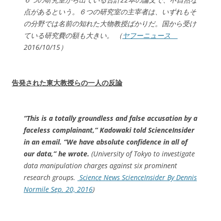
点があるという。６つの研究室の主宰者は、いずれもそ
の分野では名前の知れた大物教授ばかりだ。国から受け
ている研究費の額も大きい。 （
ヤフーニュース
2016/10/15）
告発された東大教授らの一人の反論
“This is a totally groundless and false accusation by a
faceless complainant,” Kadowaki told ScienceInsider
in an email. “We have absolute confidence in all of
our data,” he wrote.
(University of Tokyo to investigate
data manipulation charges against six prominent
research groups.
Science News ScienceInsider By Dennis
Normile Sep. 20, 2016
)