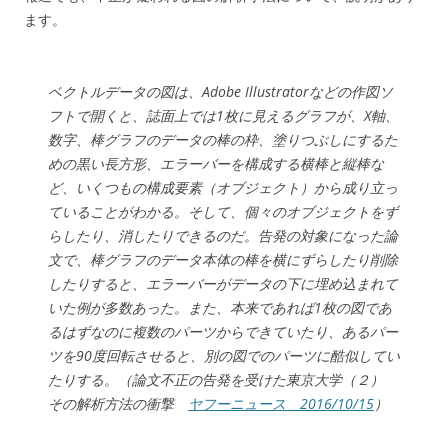
ます。
ベクトルデータの図は、Adobe Illustratorなどの作図ソ
フトで開くと、誌面上では1枚に見えるグラフが、X軸、
数字、棒グラフのデータの棒の枠、塗りつぶしにするた
めの黒い長方形、エラーバーを構成する横棒と縦棒な
ど、いくつもの構成要素（オブジェクト）から成り立っ
ていることがわかる。そして、個々のオブジェクトをず
らしたり、消したりできるのだ。告発の対象になった論
文で、棒グラフのデータ本体の棒を横にずらしたり削除
したりすると、エラーバーがデータの下に埋め込まれて
いた例が多数あった。また、本来であれば1枚の図であ
るはずなのに複数のパーツからできていたり、あるパー
ツを90度回転させると、別の図でのパーツに酷似してい
たりする。（論文不正の告発を受けた東京大学（２）
その解析方法の衝撃
ヤフーニュース 2016/10/15
）