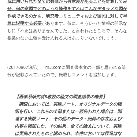
成に用いられた全ての数値から有意差があることを計算してみ
せ、何の意図でどのような操作をすればこんなデタラメな図が
作成できるのかを、研究者コミュニティおよび国民に対して早
急に説明する必要
があります。仮に、そういった情報の開示な
しに「不正はありませんでした」と言われたところで、そんな
根拠のない主張を受け入れる人はあまりいないでしょう。
(20170807追記） m3.comに調査書本文の一部と思われる部
分が記載されていたので、転載しコメントを追加します。
【医学系研究科5教授の論文の調査結果の概要】
調査においては、実験ノート、オリジナルデータの確
認を行い、これらの全部または一部失われた場合は、関
連する実験ノート、その他のデータ・記録の存在および
内容を確認した。その結果、全ての論文について、実験
は実施されたものと認められ、本件においては捏造はな