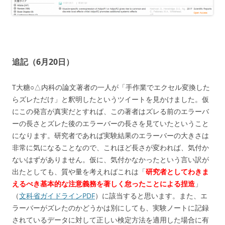
追記（6月20日）
T大糖○△内科の論文著者の一人が「手作業でエクセル変換した
らズレただけ」と釈明したというツイートを見かけました。仮
にこの発言が真実だとすれば、この著者はズレる前のエラーバ
ーの長さとズレた後のエラーバーの長さを見ていたということ
になります。研究者であれば実験結果のエラーバーの大きさは
非常に気になることなので、これほど長さが変われば、気付か
ないはずがありません。仮に、気付かなかったという言い訳が
出たとしても、質や量を考えればこれは「
研究者としてわきま
えるべき基本的な注意義務を著しく怠ったことによる捏造
」
（
文科省ガイドラインPDF
）に該当すると思います。また、エ
ラーバーがズレたのかどうかは別にしても、実験ノートに記録
されているデータに対して正しい検定方法を適用した場合に有