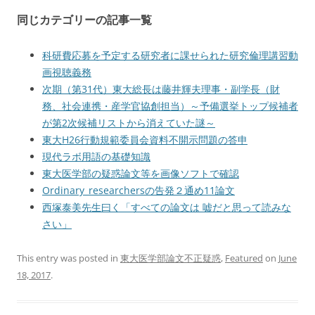
同じカテゴリーの記事一覧
科研費応募を予定する研究者に課せられた研究倫理講習動
画視聴義務
次期（第31代）東大総長は藤井輝夫理事・副学長（財
務、社会連携・産学官協創担当）～予備選挙トップ候補者
が第2次候補リストから消えていた謎～
東大H26行動規範委員会資料不開示問題の答申
現代ラボ用語の基礎知識
東大医学部の疑惑論文等を画像ソフトで確認
Ordinary_researchersの告発２通め11論文
西塚泰美先生曰く「すべての論文は 嘘だと思って読みな
さい」
This entry was posted in
東大医学部論文不正疑惑
,
Featured
on
June
18, 2017
.