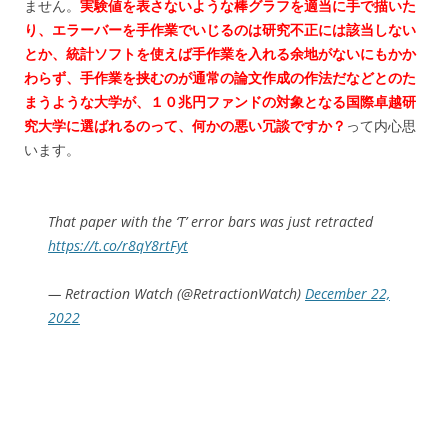
ません。
実験値を表さないような棒グラフを適当に手で描いた
り、エラーバーを手作業でいじるのは研究不正には該当しない
とか、統計ソフトを使えば手作業を入れる余地がないにもかか
わらず、手作業を挟むのが通常の論文作成の作法だなどとのた
まうような大学が、１０兆円ファンドの対象となる国際卓越研
究大学に選ばれるのって、何かの悪い冗談ですか？
って内心思
います。
That paper with the ‘T’ error bars was just retracted
https://t.co/r8qY8rtFyt
— Retraction Watch (@RetractionWatch)
December 22,
2022