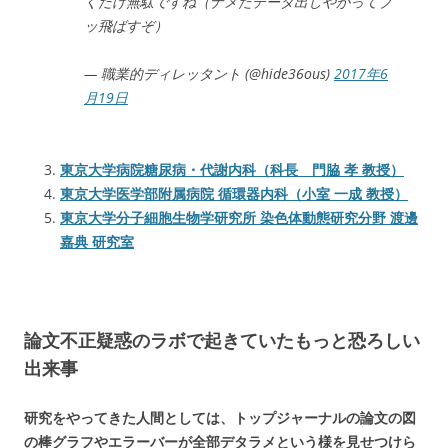
くだけ無駄ですね（ナメたデータ出しやがってブ
ッ飛ばすぞ）
— 職業的ディレッタント (@hide36ous)
2017年6
月19日
東京大学病院糖尿病・代謝内科（科長 門脇 孝 教授）
東京大学医学部附属病院 循環器内科（小室 一成 教授）
東京大学分子細胞生物学研究所 染色体動態研究分野 渡邊
嘉典 研究室
論文不正疑惑のラボで起きていたもっと恐ろしい
出来事
研究をやってきた人間としては、トップジャーナルの論文の図
の棒グラフやエラーバーが全部デタラメという様を見せつけら