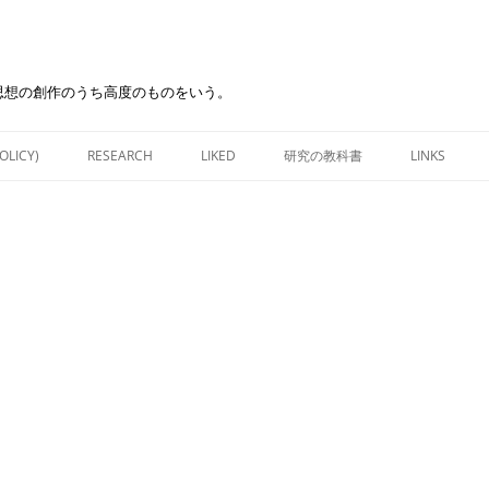
思想の創作のうち高度のものをいう。
Skip
to
OLICY)
RESEARCH
LIKED
研究の教科書
LINKS
content