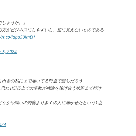
でしょうか。』
の方がビジネスにしやすいし、逆に見えないものである
://t.co/idpu50imEH
e 5, 2024
片田舎の私にまで届いてる時点で勝ちだろう
と思わせSNS上で大多数が持論を投げ合う状況まで行け
どうかや問いの内容より多くの人に届かせたという1点
2024