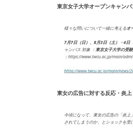
東京女子大学オープンキャンパ
様々な問いについて一緒に考える
オ
7月7日（日）、8月3日（土）・4日
ャンパス 対象 ：
東京女子大学の受験
：https://www.twcu.ac.jp/main/admi
https://www.twcu.ac.jp/main/news/
東女の広告に対する反応・炎上
今頃になって、東女の広告の「炎上
されてしまうのか、とショックを受