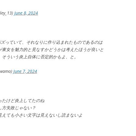
ey_13)
June 8, 2024
バズっていて、それなりに作り込まれたものであるのは
が東女を魅力的と見なすかどうかは考えたほうが良いと
、そういう炎上自体に否定的かもよ、と。
wamo)
June 7, 2024
ったけど炎上してたのね
し方失敗じゃない？
見えても小さい文字は見えないし読まないよ