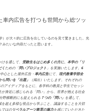
た車内広告を打つも世間から総ツッ
学）が大々的に広告を出しているのを見て驚きました。光
？みたいな内容だったと思います。
かけを通して、
受験生をはじめ多くの方に、本学の「リ
だく
ための「
問いプロジェクト
」を実施いたします。
6
中心とした屋外広告・
車内広告
にて、
現代教養学部全
科から問いを「出題」
（掲出）いたします。それぞれの
6のアイディアをもとに、各学科の教員と学生でセッシ
生が身近に感じられる「問い」から、世界が抱える社会
、分野横断的にも捉えられる
７つの「問い」
を通して、
域を超え多様な視点から学ぶこと、議論することを大切
らではの
リベラルアーツ教育の魅力
を感じていただきた