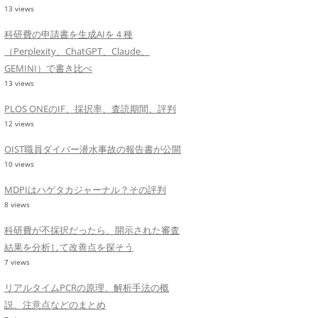
13 views
科研費の申請書を生成AIを４種
（Perplexity、ChatGPT、Claude、
GEMINI）で書き比べ
13 views
PLOS ONEのIF、採択率、査読期間、評判
12 views
OIST職員ダイバー潜水事故の報告書が公開
10 views
MDPIはハゲタカジャーナル？その評判
8 views
科研費が不採択だったら、開示された審査
結果を分析して改善点を探そう
7 views
リアルタイムPCRの原理、解析手法の概
説、注意点などのまとめ