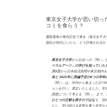
東京女子大学が思い切っ
コミを食らう？
通勤電車の車内広告で東女（東京女子大
源氏が現代にいたら、どう評価されるか
東京女子大学
から社会への「問い」
ベラルアーツ」の学びを知っていた
月3日
から日本経済新聞や東京都内を
体と 2025年に再編予定の6つの学
「問い」は、学内から集まった計19
ョンを行い、選定いたしました。学
課題について考える「問い」 まで
ひとつの正解を探すのではなく
、領
にし、学び続ける姿勢を養う本学な