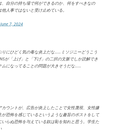
は、自分の持ち場で何ができるのか、何をすべきなの
は他人事ではないと受け止めている。
)
June 7, 2024
ぶりにひどく気の毒な炎上だな……ミソジニーどうこう
NSが「上げ」と「下げ」の二択の文脈でしか読解でき
テムになってることの問題が大きそうだな……
アカウントが、広告が炎上したことで女性蔑視、女性嫌
生が恐怖を感じているというような趣旨のポストをして
にいらぬ恐怖を与えている奴は恥を知れと思う。学生た
い