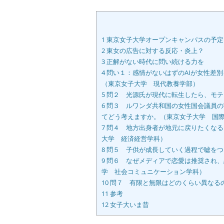
1
東京女子大学オープンキャンパスの予定
2
東女の広告に対する反応・炎上？
3
正解がない時代に問い続ける力を
4
問い１：感情がないはずのAIが女性差
（東京女子大学 現代教養学部）
5
問２ 光源氏が現代に転生したら、モテ
6
問３ ルワンダ共和国の女性国会議員の割合
てどう考えますか。（東京女子大学 国
7
問４ 地方出身者が地元に戻りたくなる
大学 経済経営学科）
8
問５ 子供が成長していく過程で嘘をつ
9
問６ なぜメディアで恋愛は推奨され、
学 社会コミュニケーション学科）
10
問７ 有限と無限はどのくらい異なる
11
参考
12
女子大いま昔