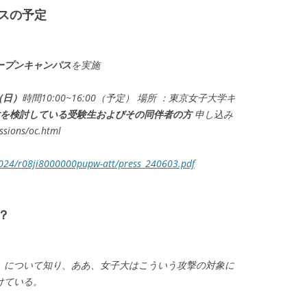
スの予定
ープンキャンパス
を実施
（日）
時間10:00~16:00（予定） 場所 ：東京女子大学キ
を検討している受験生およびその同伴者の方
申し込み
ssions/oc.html
2024/r08ji8000000pupw-att/press_240603.pdf
？
」について知り、ああ、女子大はこういう攻撃の対象に
けている。