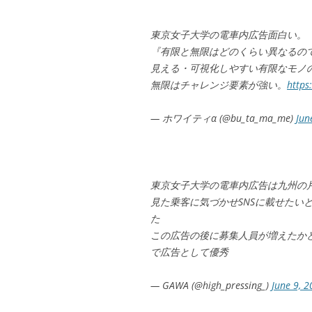
東京女子大学の電車内広告面白い。
『有限と無限はどのくらい異なるの
見える・可視化しやすい有限なモノ
無限はチャレンジ要素が強い。
https
— ホワイティα (@bu_ta_ma_me)
Jun
東京女子大学の電車内広告は九州の
見た乗客に気づかせSNSに載せたい
た
この広告の後に募集人員が増えたか
で広告として優秀
— GAWA (@high_pressing_)
June 9, 