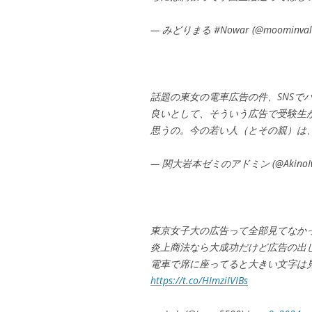
— みどりまる #Nowar (@moominvall
話題の東女の電車広告の件、SNSで
良いとして、そういう広告で受験生
思うの。今の若い人（とその親）は
— 関大岩本ゼミのアドミン (@AkinoI
東京女子大の広告って全部見てなか
炎上商法なら大成功だけど広告の出
電車で席に座ってると大きい文字は
https://t.co/HImziIVIBs