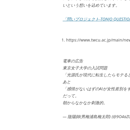
いという想いを込めています。
「問いプロジェクト-TONJO QUEST
https://www.twcu.ac.jp/main/ne
電車の広告
東京女子大学の入試問題
「光源氏が現代に転生したらモテる
あと
「感情がないはずのAIが女性差別を
だって。
朝からなかなか刺激的。
— 陰陽師(男梅浦島梅太郎) (@9O4aZUh