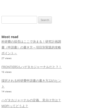
Search
for:
Most read
科研費の採否はここで決まる！研究計画調
書（申請書）の書き方～項目別実践的攻略
ポイント～
27 views
FRONTIERSもハゲタカジャーナルだと？！
16 views
採択される科研費申請書の書き方22のヒン
ト
14 views
ハゲタカジャーナルの定義、見分け方は？
MDPIってどうよ？