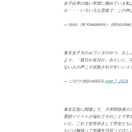
女子比率の低い学部に務めている私
か・・・いろいろな意味で、この件
— taozi（M Kawakami） (@taozikw
東京女子大のルワンダのやつ、久し
より、「親日か反日か」みたいに、S
ない人の声こそ拡散されやすいシス
— ジロウ (@jiro6663)
June 7, 2024
東女広告に関連して、大学関係者の
悪的ツイートが溢れてそのことで学
いた。これで女性叩きして学生たち
ちには胸張って学園生活送ってほし