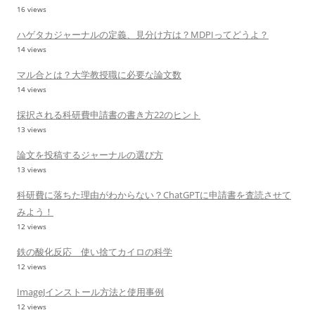
16 views
ハゲタカジャーナルの定義、見分け方は？MDPIってどうよ？
14 views
マル合とは？大学教授職に必要な論文数
14 views
採択される科研費申請書の書き方22のヒント
13 views
論文を投稿するジャーナルの選び方
13 views
科研費に落ちた理由がわからない？ChatGPTに申請書を査読させて
みよう！
12 views
鉄の酸化反応 使い捨てカイロの科学
12 views
ImageJインストール方法と使用事例
12 views