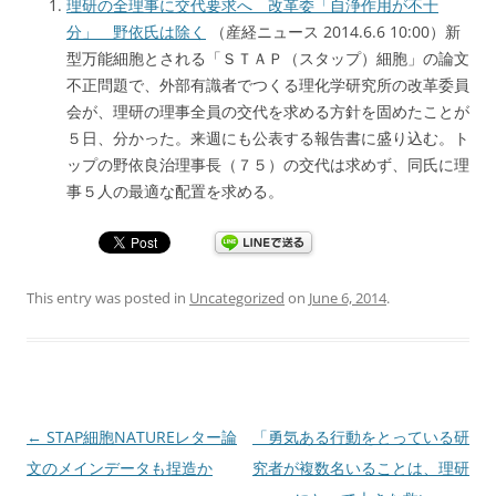
理研の全理事に交代要求へ 改革委「自浄作用が不十
分」 野依氏は除く
（産経ニュース 2014.6.6 10:00）新
型万能細胞とされる「ＳＴＡＰ（スタップ）細胞」の論文
不正問題で、外部有識者でつくる理化学研究所の改革委員
会が、理研の理事全員の交代を求める方針を固めたことが
５日、分かった。来週にも公表する報告書に盛り込む。ト
ップの野依良治理事長（７５）の交代は求めず、同氏に理
事５人の最適な配置を求める。
This entry was posted in
Uncategorized
on
June 6, 2014
.
Post
←
STAP細胞NATUREレター論
「勇気ある行動をとっている研
navigation
文のメインデータも捏造か
究者が複数名いることは、理研