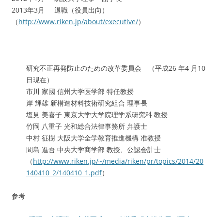
2013年3月 退職（役員出向）
（
http://www.riken.jp/about/executive/
）
研究不正再発防止のための改革委員会 （平成26 年4 月10
日現在）
市川 家國 信州大学医学部 特任教授
岸 輝雄 新構造材料技術研究組合 理事長
塩見 美喜子 東京大学大学院理学系研究科 教授
竹岡 八重子 光和総合法律事務所 弁護士
中村 征樹 大阪大学全学教育推進機構 准教授
間島 進吾 中央大学商学部 教授、公認会計士
（
http://www.riken.jp/~/media/riken/pr/topics/2014/20
140410_2/140410_1.pdf
）
参考