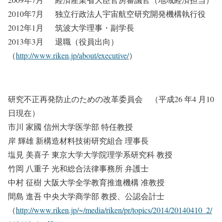
2010年7月 独立行政法人宇宙航空研究開発機構執行役
2012年1月 筑波大学理事・副学長
2013年3月 退職（役員出向）
（
http://www.riken.jp/about/executive/
）
研究不正再発防止のための改革委員会 （平成26 年4 月10
日現在）
市川 家國 信州大学医学部 特任教授
岸 輝雄 新構造材料技術研究組合 理事長
塩見 美喜子 東京大学大学院理学系研究科 教授
竹岡 八重子 光和総合法律事務所 弁護士
中村 征樹 大阪大学全学教育推進機構 准教授
間島 進吾 中央大学商学部 教授、公認会計士
（
http://www.riken.jp/~/media/riken/pr/topics/2014/20140410_2/