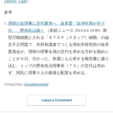
140410_1.pdf
）
参考
理研の全理事に交代要求へ 改革委「自浄作用が不十
分」 野依氏は除く
（産経ニュース 2014.6.6 10:00）新
型万能細胞とされる「ＳＴＡＰ（スタップ）細胞」の論
文不正問題で、外部有識者でつくる理化学研究所の改革
委員会が、理研の理事全員の交代を求める方針を固めた
ことが５日、分かった。来週にも公表する報告書に盛り
込む。トップの野依良治理事長（７５）の交代は求め
ず、同氏に理事５人の最適な配置を求める。
Categories:
Uncategorized
Leave a Comment