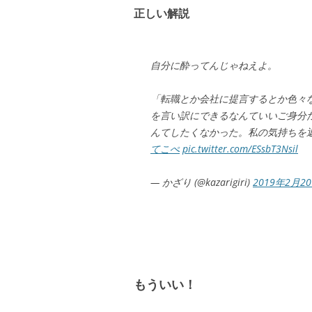
正しい解説
自分に酔ってんじゃねえよ。
「転職とか会社に提言するとか色々
を言い訳にできるなんていいご身分だ
んてしたくなかった。私の気持ちを
てこぺ
pic.twitter.com/ESsbT3Nsil
— かざり (@kazarigiri)
2019年2月2
もういい！