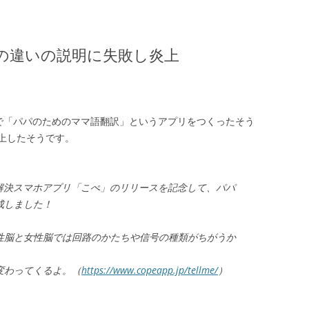
の違いの説明に失敗し炎上
ECT」で「パパのためのママ語翻訳」というアプリをつくったそう
上したそうです。
解決スマホアプリ「こぺ」のリリースを記念して、パパ
成しました！
性脳と女性脳では回路のかたちや信号の種類がちがうか
変わってくるよ。（
https://www.copeapp.jp/tellme/
）