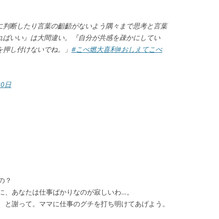
に判断したり言葉の齟齬がないよう隅々まで思考と言葉
ればいい』は大間違い。『自分が共感を疎かにしてい
を押し付けないでね。」
#こぺ燃大喜利
#おしえてこぺ
20日
の？
に、あなたは仕事ばかりなのが寂しいわ…。
、と謝って。ママに仕事のグチを打ち明けてあげよう。