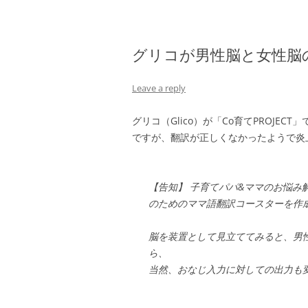
グリコが男性脳と女性脳
Leave a reply
グリコ（Glico）が「Co育てPROJ
ですが、翻訳が正しくなかったようで炎
【告知】 子育てパパ&ママのお悩み
のためのママ語翻訳コースターを作
脳を装置として見立ててみると、男
ら、
当然、おなじ入力に対しての出力も