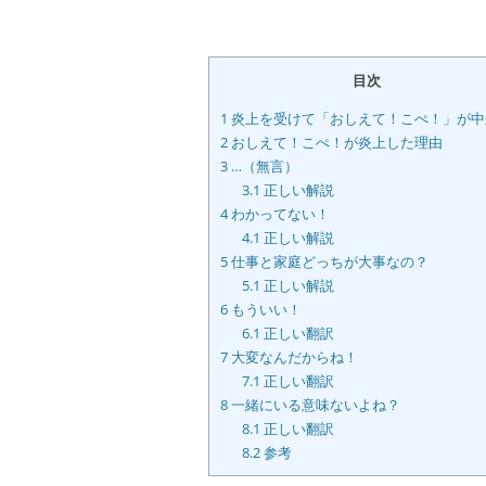
目次
1
炎上を受けて「おしえて！こぺ！」が中
2
おしえて！こぺ！が炎上した理由
3
…（無言）
3.1
正しい解説
4
わかってない！
4.1
正しい解説
5
仕事と家庭どっちが大事なの？
5.1
正しい解説
6
もういい！
6.1
正しい翻訳
7
大変なんだからね！
7.1
正しい翻訳
8
一緒にいる意味ないよね？
8.1
正しい翻訳
8.2
参考