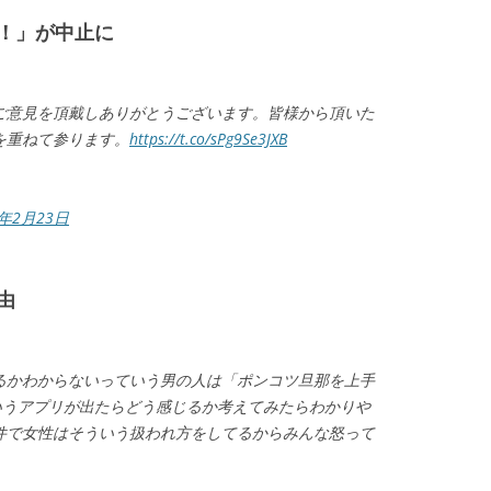
！」が中止に
ご意見を頂戴しありがとうございます。皆様から頂いた
を重ねて参ります。
https://t.co/sPg9Se3JXB
9年2月23日
由
るかわからないっていう男の人は「ポンコツ旦那を上手
いうアプリが出たらどう感じるか考えてみたらわかりや
件で女性はそういう扱われ方をしてるからみんな怒って