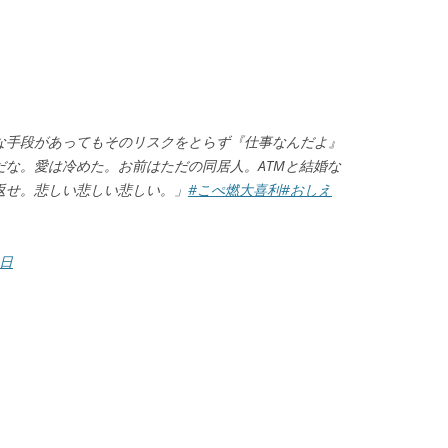
な手段があってもそのリスクをとらず『仕事なんだよ』
な。愛は冷めた。お前はただの同居人。ATMと結婚な
返せ。悲しい悲しい悲しい。」
#こぺ燃大喜利
#おしえ
0日