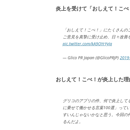
炎上を受けて「おしえて！こぺ
「おしえて！こぺ！」にたくさんの
ご意見を真摯に受け止め、日々改善
pic.twitter.com/kA9OYrYyIq
— Glico PR Japan (@GlicoPRJP)
201
おしえて！こぺ！が炎上した理
グリコのアプリの件、何で炎上して
に乗せて働かせる言葉100選」って
すいんじゃないかなと思う。今回の
るんだよ。