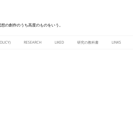
思想の創作のうち高度のものをいう。
Skip
to
OLICY)
RESEARCH
LIKED
研究の教科書
LINKS
content