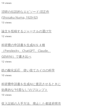
14 views
沼研の伝説的なエピソード:沼正作
(Shosaku Numa, 1929-92)
13 views
論文を投稿するジャーナルの選び方
12 views
科研費の申請書を生成AIを４種
（Perplexity、ChatGPT、Claude、
GEMINI）で書き比べ
12 views
鉄の酸化反応 使い捨てカイロの科学
10 views
科研費申請書を生成AIに査読させるときに
効果的な”忖度なし”のプロンプト
10 views
収入証紙の入手方法、廃止した都道府県市