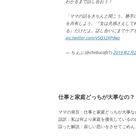
わかるまで話し合おう！
「ママの話をきちんと聞こう。勝手
を共有しよう。『女は共感さえして
る』だけだよ。話し合いにまでケア
pic.twitter.com/gSO32KPdwz
— ちぇぶ (@chebucafe1)
2019年2月
仕事と家庭どっちが大事なの？
ママの発言：仕事と家庭どっちが大事な
誤訳：私は何より家庭を優先しているの
誤った解説：寂しい思いをさせてごめん