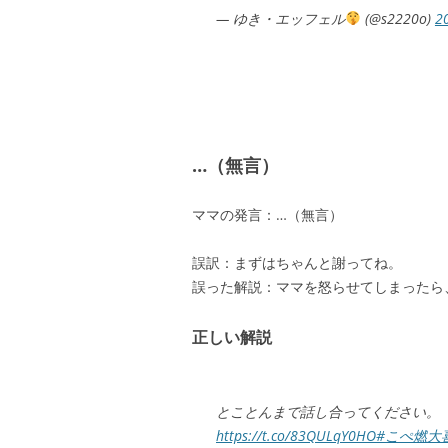
— ゆき・エッフェル
(@s2220o)
2
…（無言）
ママの発言：…（無言）
誤訳：まずはちゃんと謝ってね。
誤った解説：ママを怒らせてしまったら
正しい解説
とことんまで話し合ってください。
https://t.co/83QULqY0HO
#こぺ燃大