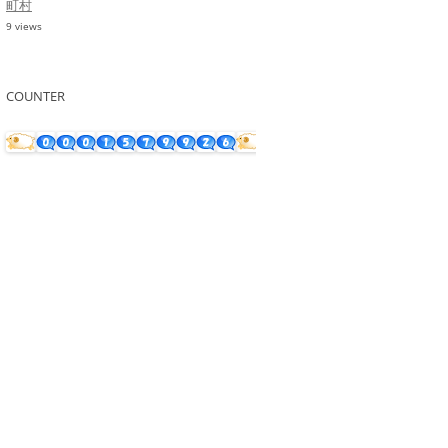
町村
9 views
COUNTER