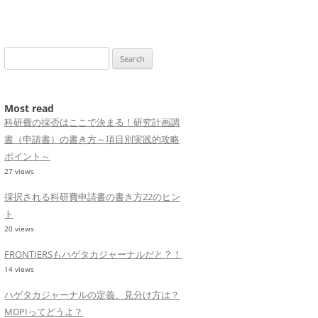
Search
for:
Most read
科研費の採否はここで決まる！研究計画調
書（申請書）の書き方～項目別実践的攻略
ポイント～
27 views
採択される科研費申請書の書き方22のヒン
ト
20 views
FRONTIERSもハゲタカジャーナルだと？！
14 views
ハゲタカジャーナルの定義、見分け方は？
MDPIってどうよ？