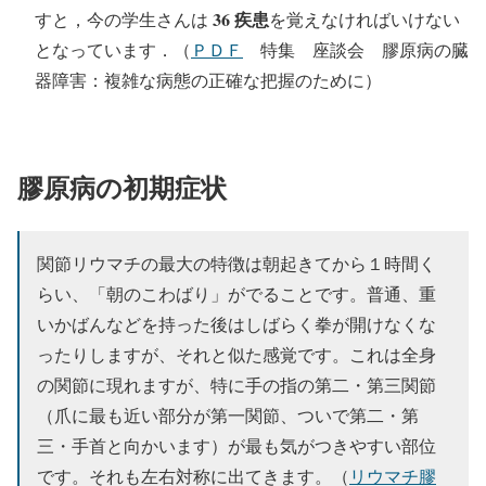
36 疾患
すと，今の学生さんは
を覚えなければいけない
となっています．（
ＰＤＦ
特集 座談会 膠原病の臓
器障害：複雑な病態の正確な把握のために）
膠原病の初期症状
関節リウマチの最大の特徴は朝起きてから１時間く
らい、「朝のこわばり」がでることです。普通、重
いかばんなどを持った後はしばらく拳が開けなくな
ったりしますが、それと似た感覚です。これは全身
の関節に現れますが、特に手の指の第二・第三関節
（爪に最も近い部分が第一関節、ついで第二・第
三・手首と向かいます）が最も気がつきやすい部位
です。それも左右対称に出てきます。（
リウマチ膠