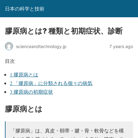
日本の科学と技術
膠原病とは? 種類と初期症状、診断
scienceandtechnology.jp
7 years ago
目次
1
膠原病とは
2
「膠原病」に分類される個々の病気
3
膠原病の初期症状
膠原病とは
「膠原病」は、真皮・靱帯・腱・骨・軟骨などを構