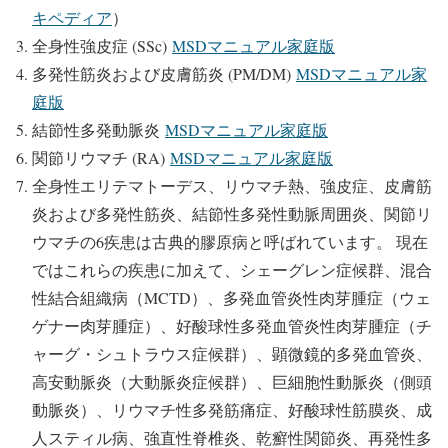
キペディア
）
全身性強皮症 (SSc)
MSDマニュアル家庭版
多発性筋炎および皮膚筋炎 (PM/DM)
MSDマニュアル家
庭版
結節性多発動脈炎
MSDマニュアル家庭版
関節リウマチ (RA)
MSDマニュアル家庭版
全身性エリテマトーデス、リウマチ熱、強皮症、皮膚筋
炎および多発性筋炎、結節性多発性動脈周囲炎、関節リ
ウマチの6疾患は古典的膠原病と呼ばれています。 現在
ではこれらの疾患に加えて、シェーグレン症候群、混合
性結合組織病（MCTD）、多発血管炎性肉芽腫症（ウェ
ゲナー肉芽腫症）、好酸球性多発血管炎性肉芽腫症（チ
ャーグ・シュトラウス症候群）、顕微鏡的多発血管炎、
高安動脈炎（大動脈炎症候群）、巨細胞性動脈炎（側頭
動脈炎）、リウマチ性多発筋痛症、好酸球性筋膜炎、成
人スティル病、強直性脊椎炎、乾癬性関節炎、再発性多