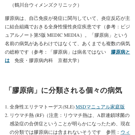
（鶴川台ウィメンズクリニック）
膠原病は、自己免疫が発症に関与していて、炎症反応が主
に結合組織でおきる全身性慢性炎症疾患です（参考：ビジ
ュアルノート第5版 MEDIC MEDIA）。「膠原病」という
名前の病気があるわけではなくて、あくまでも複数の病気
膠原病と
の総称です（参考：「膠原病」は病名ではない
は
免疫・膠原病内科 京都大学）
「膠原病」に分類される個々の病気
全身性エリテマトーデス(SLE)
MSDマニュアル家庭版
リウマチ熱 (RF)（注意：リウマチ熱は、A群連鎖球菌の
感染症の合併症ということが明らかになったため、現在
の分類では膠原病には含まれないそうです 参照：
ウィ