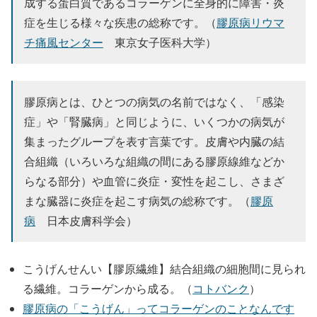
成する蛋白質であるコラーゲンに全身的に障害・炎
症を生じる様々な疾患の総称です。（
膠原病リウマ
チ痛風センター
東京女子医科大学）
膠原病とは、ひとつの病気の名前ではなく、「感染
症」や「腎臓病」と同じように、いくつかの病気が
集まったグループを表す言葉です。皮膚や内臓の結
合組織（いろいろな組織の間にある膠原線維などか
らなる部分）や血管に炎症・変性を起こし、さまざ
まな臓器に炎症を起こす病気の総称です。（
膠原
病
日本皮膚科学会）
こうげんせんい【膠原繊維】結合組織の細胞間に見られ
る繊維。コラーゲンから成る。（
コトバンク
）
膠原病の「こうげん」ってコラーゲンのことなんです