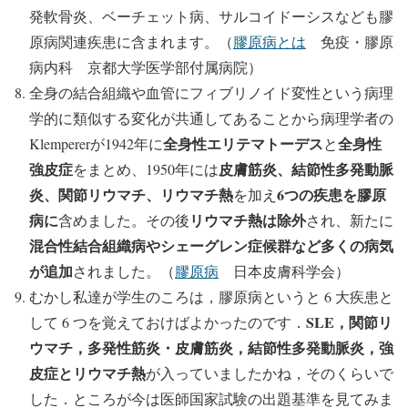
発軟骨炎、ベーチェット病、サルコイドーシスなども膠
原病関連疾患に含まれます。（
膠原病とは
免疫・膠原
病内科 京都大学医学部付属病院）
全身の結合組織や血管にフィブリノイド変性という病理
学的に類似する変化が共通してあることから病理学者の
全身性エリテマトーデス
全身性
Klempererが1942年に
と
強皮症
皮膚筋炎、結節性多発動脈
をまとめ、1950年には
炎、関節リウマチ、リウマチ熱
6つの疾患を膠原
を加え
病に
リウマチ熱は除外
含めました。その後
され、新たに
混合性結合組織病やシェーグレン症候群など多くの病気
が追加
されました。（
膠原病
日本皮膚科学会）
むかし私達が学生のころは，膠原病というと 6 大疾患と
SLE，関節リ
して 6 つを覚えておけばよかったのです．
ウマチ，多発性筋炎・皮膚筋炎，結節性多発動脈炎，強
皮症とリウマチ熱
が入っていましたかね，そのくらいで
した．ところが今は医師国家試験の出題基準を見てみま