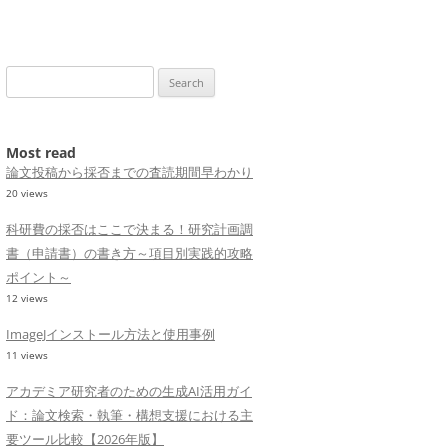
Search
for:
Most read
論文投稿から採否までの査読期間早わかり
20 views
科研費の採否はここで決まる！研究計画調
書（申請書）の書き方～項目別実践的攻略
ポイント～
12 views
ImageJインストール方法と使用事例
11 views
アカデミア研究者のための生成AI活用ガイ
ド：論文検索・執筆・構想支援における主
要ツール比較【2026年版】