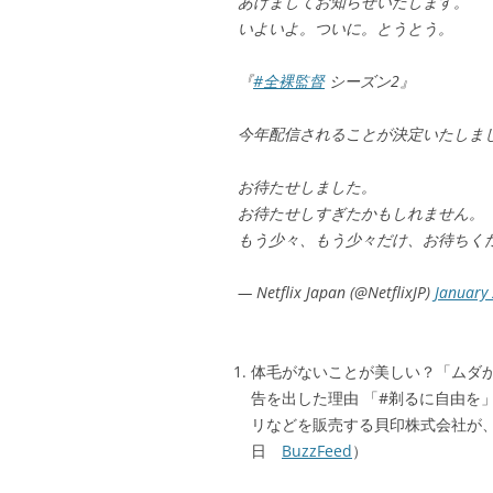
あけましてお知らせいたします。
いよいよ。ついに。とうとう。
『
#全裸監督
シーズン2』
今年配信されることが決定いたしま
お待たせしました。
お待たせしすぎたかもしれません。
もう少々、もう少々だけ、お待ちく
— Netflix Japan (@NetflixJP)
January 
体毛がないことが美しい？「ムダ
告を出した理由 「#剃るに自由を
リなどを販売する貝印株式会社が、こ
日
BuzzFeed
）