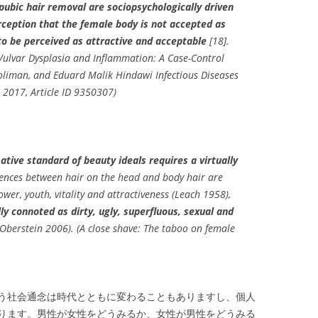
pubic hair removal are sociopsychologically driven
rception that the female body is not accepted as
to be perceived as attractive
and acceptable
[18].
 Vulvar Dysplasia and Inflammation: A Case-Control
Soliman, and Eduard Malik Hindawi Infectious Diseases
 2017, Article ID 9350307)
tive standard of beauty ideals requires a virtually
erences between hair on the head and body hair are
ower, youth, vitality and attractiveness (Leach 1958),
lly connoted as dirty, ugly, superfluous, sexual and
Oberstein 2006). (A close shave: The taboo on female
う社会通念は時代とともに変わることもありますし、個人
ります。男性が女性をどうみるか、女性が男性をどうみる