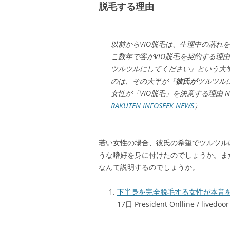
脱毛する理由
以前からVIO脱毛は、生理中の蒸れ
こ数年で客がVIO脱毛を契約する理
ツルツルにしてください』という大
のは、その大半が『
彼氏が
ツルツル
女性が「VIO脱毛」を決意する理由 NE
RAKUTEN INFOSEEK NEWS
）
若い女性の場合、彼氏の希望でツルツル
うな嗜好を身に付けたのでしょうか。ま
なんて説明するのでしょうか。
下半身を完全脱毛する女性が本音
17日 President Onlline / livedoo