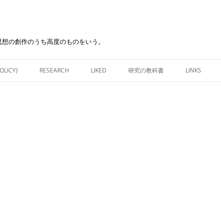
思想の創作のうち高度のものをいう。
Skip
to
OLICY)
RESEARCH
LIKED
研究の教科書
LINKS
content