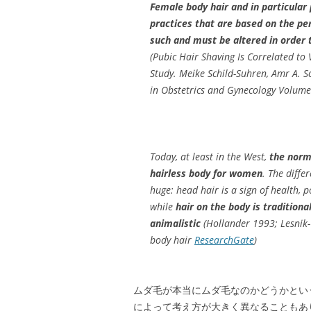
Female body hair and in particular 
practices that are based on the pe
such and must be altered in order 
(Pubic Hair Shaving Is Correlated to
Study. Meike Schild-Suhren, Amr A. 
in Obstetrics and Gynecology Volume
Today, at least in the West,
the norma
hairless body for women
. The diff
huge: head hair is a sign of health, p
while
hair on the body is traditiona
animalistic
(Hollander 1993; Lesnik-
body hair
ResearchGate
)
ムダ毛が本当にムダ毛なのかどうかとい
によって考え方が大きく異なることもあ