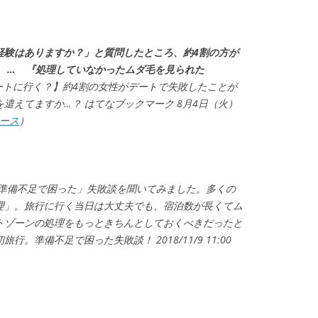
経験はありますか？」と質問したところ、約4割の方が
た。 … 『処理していなかったムダ毛を見られた
ートに行く？】約4割の女性がデートで失敗したことが
遣えてますか…？ はてなブックマーク 8月4日（火）
ュース
）
、準備不足で困った」失敗談を聞いてみました。多くの
理」。旅行に行く当日は大丈夫でも、宿泊数が長くてム
トゾーンの処理をもっときちんとしておくべきだったと
。準備不足で困った失敗談！ 2018/11/9 11:00