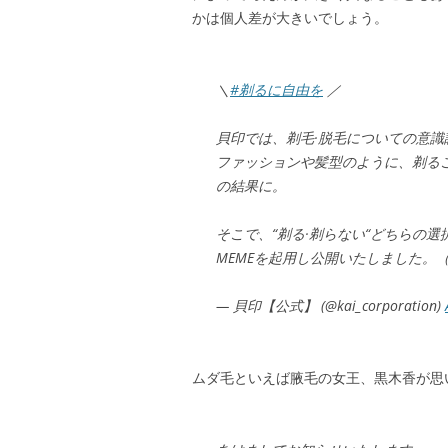
かは個人差が大きいでしょう。
＼
#剃るに自由を
／
貝印では、剃毛·脱毛についての意識
ファッションや髪型のように、剃る
の結果に。
そこで、“剃る·剃らない“どちらの
MEMEを起用し公開いたしました。
— 貝印【公式】 (@kai_corporation)
ムダ毛といえば腋毛の女王、黒木香が思