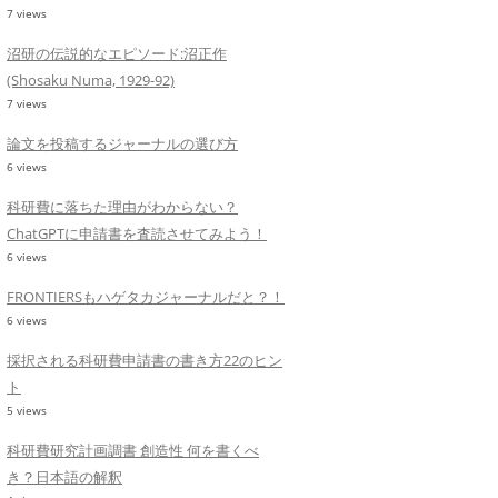
7 views
沼研の伝説的なエピソード:沼正作
(Shosaku Numa, 1929-92)
7 views
論文を投稿するジャーナルの選び方
6 views
科研費に落ちた理由がわからない？
ChatGPTに申請書を査読させてみよう！
6 views
FRONTIERSもハゲタカジャーナルだと？！
6 views
採択される科研費申請書の書き方22のヒン
ト
5 views
科研費研究計画調書 創造性 何を書くべ
き？日本語の解釈