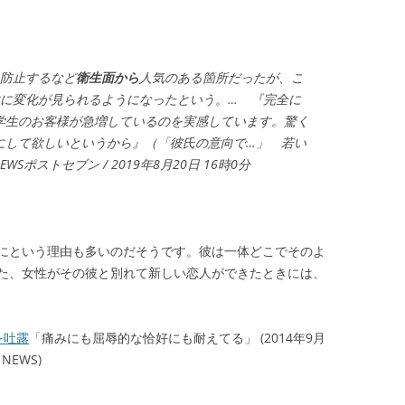
を防止するなど
衛生面から
人気のある箇所だったが、こ
由に変化が見られるようになったという。… 『完全に
学生のお客様が急増しているのを実感しています。驚く
にして欲しいというから』（「彼氏の意向で…」 若い
WSポストセブン / 2019年8月20日 16時0分
にという理由も多いのだそうです。彼は一体どこでそのよ
た、女性がその彼と別れて新しい恋人ができたときには、
を吐露
「痛みにも屈辱的な恰好にも耐えてる」 (2014年9月
r NEWS)