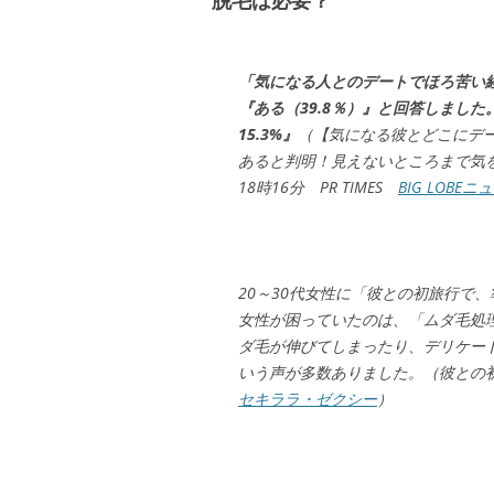
脱毛は必要？
「気になる人とのデートでほろ苦い
『ある（39.8％）』と回答しまし
15.3%』
（【気になる彼とどこにデ
あると判明！見えないところまで気を
18時16分 PR TIMES
BIG LOBEニ
20～30代女性に「彼との初旅行で
女性が困っていたのは、「ムダ毛処
ダ毛が伸びてしまったり、デリケー
いう声が多数ありました。（彼との初旅行
セキララ・ゼクシー
）