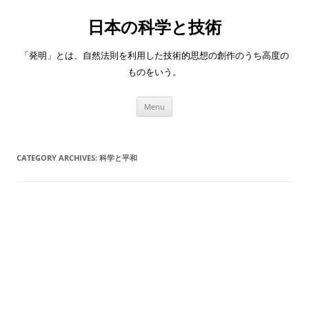
日本の科学と技術
「発明」とは、自然法則を利用した技術的思想の創作のうち高度の
ものをいう。
Skip
Menu
to
content
CATEGORY ARCHIVES:
科学と平和