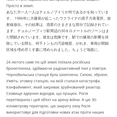
Просто в землі.
あなた方一人一人はチェルノブイリが何であるかを知っていま
す。 1986年に大爆発が起こったウクライナの原子力発電所。放
射線放出。その結果は、惑星のさまざまな部分で記録されてい
ます。チョルノーブィリ駅周辺の30キロメートルのゾーンはま
だ閉鎖されています。彼女は危険です。駅での爆発の影響を排
除している間も、何千トンもの汚染物質、がれき、車両が閉鎖
区域を埋め尽くす森に埋められました。ちょうど地面に。
24 лютого саме по цій землі поїхала російська
бронетехніка, здіймаючи радіоактивний пил у повітря.
Чорнобильська станція була захоплена. Силою, зброєю.
Уявіть: атомну станцію, на якій сталася катастрофа.
Конфайнмент, який закриває зруйнований реактор.
Сховище ядерних відходів, що працює. Росія
перетворила і цей обʼєкт на арену війни. А цю 30-
кілометрову територію, цю закриту зону Росія
використовує для підготовки нових атак проти наших