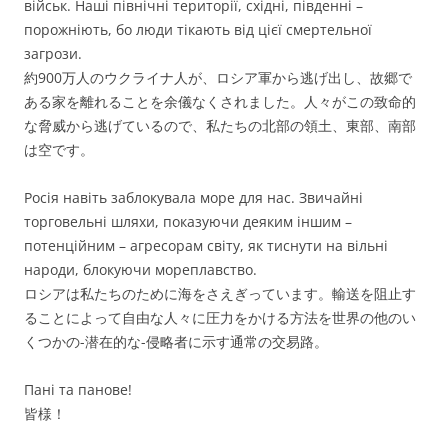
військ. Наші північні території, східні, південні –
порожніють, бо люди тікають від цієї смертельної
загрози.
約900万人のウクライナ人が、ロシア軍から逃げ出し、故郷で
ある家を離れることを余儀なくされました。人々がこの致命的
な脅威から逃げているので、私たちの北部の領土、東部、南部
は空です。
Росія навіть заблокувала море для нас. Звичайні
торговельні шляхи, показуючи деяким іншим –
потенційним – агресорам світу, як тиснути на вільні
народи, блокуючи мореплавство.
ロシアは私たちのために海をさえぎっています。輸送を阻止す
ることによって自由な人々に圧力をかける方法を世界の他のい
くつかの-潜在的な-侵略者に示す通常の交易路。
Пані та панове!
皆様！