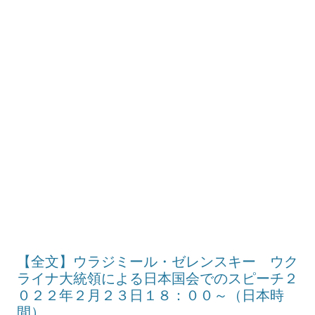
【全文】ウラジミール・ゼレンスキー ウク
ライナ大統領による日本国会でのスピーチ２
０２２年２月２３日１８：００～（日本時
間）