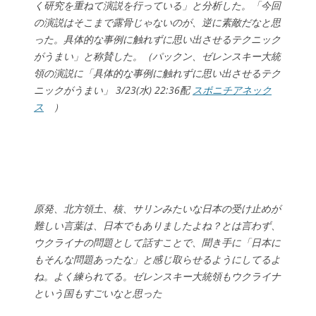
く研究を重ねて演説を行っている」と分析した。「今回
の演説はそこまで露骨じゃないのが、逆に素敵だなと思
った。具体的な事例に触れずに思い出させるテクニック
がうまい」と称賛した。（パックン、ゼレンスキー大統
領の演説に「具体的な事例に触れずに思い出させるテク
ニックがうまい」 3/23(水) 22:36配
スポニチアネック
ス
）
原発、北方領土、核、サリンみたいな日本の受け止めが
難しい言葉は、日本でもありましたよね？とは言わず、
ウクライナの問題として話すことで、聞き手に「日本に
もそんな問題あったな」と感じ取らせるようにしてるよ
ね。よく練られてる。ゼレンスキー大統領もウクライナ
という国もすごいなと思った