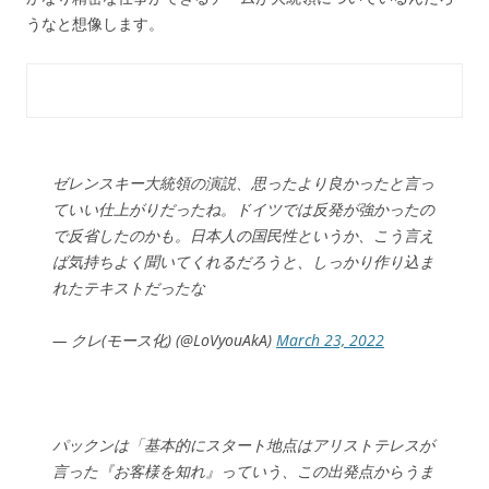
うなと想像します。
ゼレンスキー大統領の演説、思ったより良かったと言っ
ていい仕上がりだったね。ドイツでは反発が強かったの
で反省したのかも。日本人の国民性というか、こう言え
ば気持ちよく聞いてくれるだろうと、しっかり作り込ま
れたテキストだったな
— クレ(モース化) (@LoVyouAkA)
March 23, 2022
パックンは「基本的にスタート地点はアリストテレスが
言った『お客様を知れ』っていう、この出発点からうま