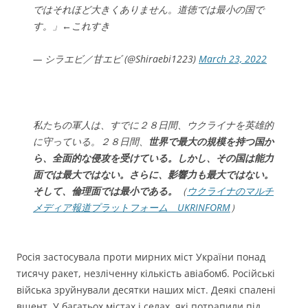
ではそれほど大きくありません。道徳では最小の国で
す。」←これすき
— シラエビ／甘エビ (@Shiraebi1223)
March 23, 2022
私たちの軍人は、すでに２８日間、ウクライナを英雄的
に守っている。２８日間、
世界で最大の規模を持つ国か
ら、全面的な侵攻を受けている。しかし、その国は能力
面では最大ではない。さらに、影響力も最大ではない。
そして、倫理面では最小である。
（
ウクライナのマルチ
メディア報道プラットフォーム UKRINFORM
）
Росія застосувала проти мирних міст України понад
тисячу ракет, незліченну кількість авіабомб. Російські
війська зруйнували десятки наших міст. Деякі спалені
вщент. У багатьох містах і селах, які потрапили під