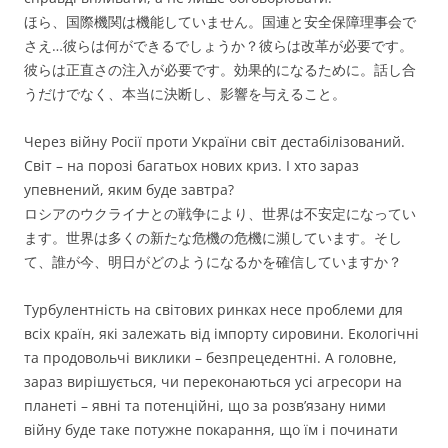
ほら、国際機関は機能していません。国連と安全保障理事会で
さえ…彼らは何ができるでしょうか？彼らは改革が必要です。
彼らは正直さの注入が必要です。効果的になるために。話し合
うだけでなく、本当に決断し、影響を与えること。
Через війну Росії проти України світ дестабілізований.
Світ – на порозі багатьох нових криз. І хто зараз
упевнений, яким буде завтра?
ロシアのウクライナとの戦争により、世界は不安定になってい
ます。世界は多くの新たな危機の危機に瀕しています。そし
て、誰が今、明日がどのようになるかを確信していますか？
Турбулентність на світових ринках несе проблеми для
всіх країн, які залежать від імпорту сировини. Екологічні
та продовольчі виклики – безпрецедентні. А головне,
зараз вирішується, чи переконаються усі агресори на
планеті – явні та потенційні, що за розв’язану ними
війну буде таке потужне покарання, що їм і починати