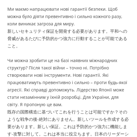
Ми маємо напрацювати нові гарантії безпеки. Щоб
можна було діяти превентивно і сильно кожного разу,
коли виникає загроза для миру.
新しいセキュリティ保証を開発する必要があります。平和への
脅威があるたびに予防的かつ強力に行動することが可能である
こと。
Чи можна зробити це на базі наявних міжнародних
структур? Після такої війни – точно ні. Потрібно
створювати нові інструменти. Нові гарантії. Які
працюватимуть превентивно і сильно – проти будь-якої
агресії. Які справді допоможуть. Лідерство Японії може
стати незамінним у їхній розробці. Для України, для
світу. Я пропоную це вам.
既存の国際構造に基づいてこれを行うことは可能ですか？その
ような戦争の後-絶対にありません。新しいツールを作成する必
要があります。新しい保証。これは予防的かつ強力に機能しま
す-攻撃に対して。これは本当に役立ちます。日本のリーダーシ