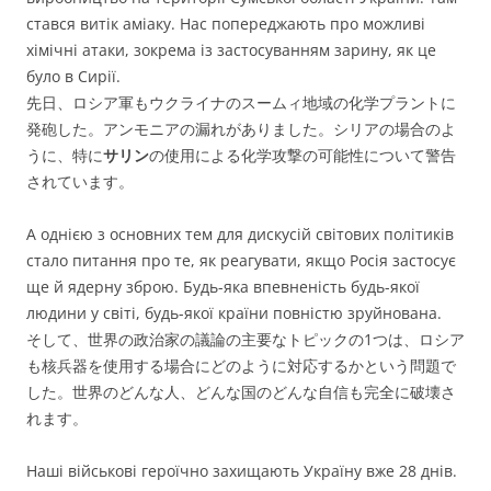
стався витік аміаку. Нас попереджають про можливі
хімічні атаки, зокрема із застосуванням зарину, як це
було в Сирії.
先日、ロシア軍もウクライナのスームィ地域の化学プラントに
発砲した。アンモニアの漏れがありました。シリアの場合のよ
うに、特に
サリン
の使用による化学攻撃の可能性について警告
されています。
А однією з основних тем для дискусій світових політиків
стало питання про те, як реагувати, якщо Росія застосує
ще й ядерну зброю. Будь-яка впевненість будь-якої
людини у світі, будь-якої країни повністю зруйнована.
そして、世界の政治家の議論の主要なトピックの1つは、ロシア
も核兵器を使用する場合にどのように対応するかという問題で
した。世界のどんな人、どんな国のどんな自信も完全に破壊さ
れます。
Наші військові героїчно захищають Україну вже 28 днів.