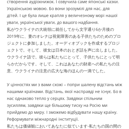
створення аудіокнижок. І озвучила саме японські казки.
Українською мовою. Бо вони зрозумілі для нас, для
дітей. І це була лише крапля у величезному морі нашої
уваги, української уваги, до вашого надбання.
私がウクライナの大統領に就任してから文字通り6か月後の
2019年に、妻のオレナは視覚障害のある子供たちのためのプロ
ジェクトに参加しました。オーディオブックを作成するプロジ
ェクトで。そして、彼女は日本のおとぎ話を声に出しました。
ウクライナ語で。彼らは私たちにとって、子供たちにとって明
らかだからです。そして、これはあなたの財産への私たちの注
意、ウクライナの注意の広大な海のほんの一滴でした。
У цінностях ми з вами схожі – попри шалену відстань між
нашими країнами. Відстань, якої насправді не існує. Бо в
нас однаково тепло у серцях. Завдяки спільним
зусиллям, завдяки ще більшому тиску на Росію ми
прийдемо до миру. І зможемо відбудувати нашу країну.
Реформувати міжнародні інституції.
私たちは価値観においてあなたに似ています-私たちの国の間の