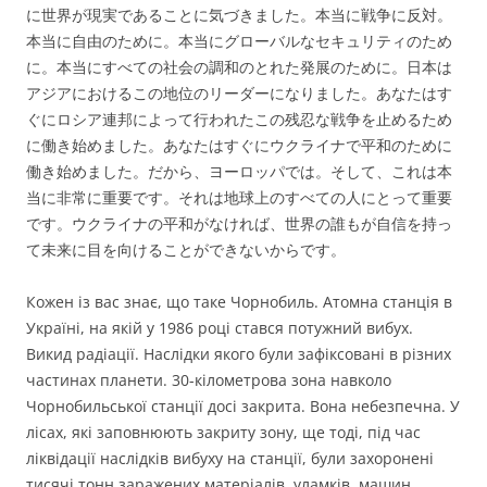
に世界が現実であることに気づきました。本当に戦争に反対。
本当に自由のために。本当にグローバルなセキュリティのため
に。本当にすべての社会の調和のとれた発展のために。日本は
アジアにおけるこの地位のリーダーになりました。あなたはす
ぐにロシア連邦によって行われたこの残忍な戦争を止めるため
に働き始めました。あなたはすぐにウクライナで平和のために
働き始めました。だから、ヨーロッパでは。そして、これは本
当に非常に重要です。それは地球上のすべての人にとって重要
です。ウクライナの平和がなければ、世界の誰もが自信を持っ
て未来に目を向けることができないからです。
Кожен із вас знає, що таке Чорнобиль. Атомна станція в
Україні, на якій у 1986 році стався потужний вибух.
Викид радіації. Наслідки якого були зафіксовані в різних
частинах планети. 30-кілометрова зона навколо
Чорнобильської станції досі закрита. Вона небезпечна. У
лісах, які заповнюють закриту зону, ще тоді, під час
ліквідації наслідків вибуху на станції, були захоронені
тисячі тонн заражених матеріалів, уламків, машин.