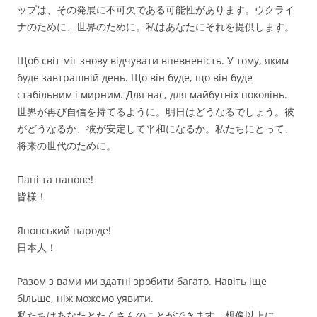
ップは、その発展に不可欠である可能性があります。ウクライ
ナのために、世界のために。私はあなたにそれを提供します。
Щоб світ міг знову відчувати впевненість. У тому, яким
буде завтрашній день. Що він буде, що він буде
стабільним і мирним. Для нас, для майбутніх поколінь.
世界が再び自信を持てるように。明日はどうなるでしょう。彼
がどうなるか、彼が安定して平和になるか。私たちにとって、
将来の世代のために。
Пані та панове!
皆様！
Японський народе!
日本人！
Разом з вами ми здатні зробити багато. Навіть іще
більше, ніж можемо уявити.
私たちはあなたとたくさんのことができます。想像以上に。