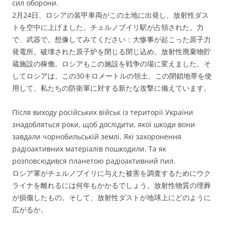
сил оборони.
2月24日、ロシアの装甲車両がこの土地に出発し、放射性ダス
トを空中に上げました。チェルノブイリ駅が占領された。力
で、武器で。想像してみてください：大惨事が起こった原子力
発電所。破壊された原子炉を閉じる閉じ込め。放射性廃棄物貯
蔵施設の稼働。ロシアもこの施設を戦争の場に変えました。そ
してロシアは、この30キロメートルの領土、この閉鎖地帯を使
用して、私たちの防衛軍に対する新たな攻撃に備えています。
Після виходу російських військ із території України
знадобляться роки, щоб дослідити, якої шкоди вони
завдали чорнобильській землі. Які захоронення
радіоактивних матеріалів пошкодили. Та як
розповсюдився планетою радіоактивний пил.
ロシア軍がチェルノブイリに与えた被害を調査するためにウク
ライナを離れるには何年もかかるでしょう。放射性物質の埋葬
が損傷したもの。そして、放射性ダストが地球上にどのように
広がるか。