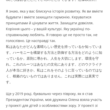
Я знаю, яка у вас блискуча історія розвитку. Як ви вмієте
будувати і вмієте захищати гармонію. Керуватися
принципами й цінувати життя. Захищати довкілля.
Коріння цього – у вашій культурі. Яку українці по-
справжньому люблять. Я говорю це не просто так, не
голослівно. Це насправді так.
私はあなたがどんな素晴らしい歴史を持っているか知っていま
す。ハーモニーを構築する方法と防御する方法をどのように知
っているか。原則に導かれ、人生を大切にします。環境を守
れ。これのルーツはあなたの文化にあります。どのウクライナ
人が本当に好きか。私はこれをそのように言っているのではな
く、根拠のないものではありません。これは実際には真実で
す。
Ще у 2019 році, буквально через півроку, як я став
Президентом України, моя дружина Олена взяла участь
у проекті для дітей з особливостями зору. У проекті зі