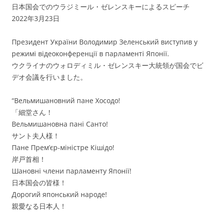
日本国会でのウラジミール・ゼレンスキーによるスピーチ
2022年3月23日
Президент України Володимир Зеленський виступив у
режимі відеоконференції в парламенті Японії.
ウクライナのウォロディミル・ゼレンスキー大統領が国会でビ
デオ会議を行いました。
“Вельмишановний пане Хосодо!
「細堂さん！
Вельмишановна пані Санто!
サント夫人様！
Пане Премʼєр-міністре Кішідо!
岸戸首相！
Шановні члени парламенту Японії!
日本国会の皆様！
Дорогий японський народе!
親愛なる日本人！