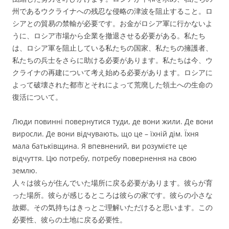
州であるウクライナへの残忍な侵略の津波を阻止すること。ロ
シアとの貿易の禁輸が必要です。お金がロシア軍に行かないよ
うに、ロシア市場から企業を撤退させる必要がある。私たち
は、ロシア軍を阻止している私たちの国家、私たちの擁護者、
私たちの兵士をさらに助ける必要があります。私たちは今、ウ
クライナの再建について考え始める必要があります。ロシアに
よって破壊された都市とそれによって荒廃した領土への生命の
復活について。
Люди повинні повернутися туди, де вони жили. Де вони
виросли. Де вони відчувають, що це – їхній дім. Їхня
мала батьківщина. Я впевнений, ви розумієте це
відчуття. Цю потребу, потребу повернення на свою
землю.
人々は彼らが住んでいた場所に戻る必要があります。彼らが育
った場所。彼らが感じるところは彼らの家です。彼らの小さな
故郷。その気持ちはきっとご理解いただけると思います。この
必要性、彼らの土地に戻る必要性。