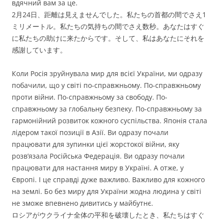
вдячний вам за це.
2月24日、距離は見えませんでした。私たちの首都の間でさえ1
ミリメートル。私たちの気持ちの間でさえ数秒。あなたはすぐ
に私たちの助けに来たからです。そして、私はあなたにそれを
感謝しています。
Коли Росія зруйнувала мир для всієї України, ми одразу
побачили, що у світі по-справжньому. По-справжньому
проти війни. По-справжньому за свободу. По-
справжньому за глобальну безпеку. По-справжньому за
гармонійний розвиток кожного суспільства. Японія стала
лідером такої позиції в Азії. Ви одразу почали
працювати для зупинки цієї жорстокої війни, яку
розв’язала Російська Федерація. Ви одразу почали
працювати для настання миру в Україні. А отже, у
Європі. І це справді дуже важливо. Важливо для кожного
на землі. Бо без миру для України жодна людина у світі
не зможе впевнено дивитись у майбутнє.
ロシアがウクライナ全体の平和を破壊したとき、私たちはすぐ