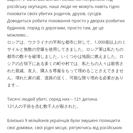
російську окупацію, наші люди не можуть навіть гідно
поховати своїх убитих родичів, друзів, сусідів.
Доводиться робити поховання просто у дворах розбитих
будинків, поряд із дорогами, просто там, де це
можливо…
ロシアは、ウクライナの平和な都市に対して、1,000発以上のミ
サイルと無数の空爆を使用してきました。ロシア軍は私たちの
都市の数十を破壊しました。いくつかは地面に燃えました。ロ
シアの占領下にある多くの町や村では、私たちの人々は殺害さ
れた親戚、友人、隣人を尊厳をもって埋めることさえできませ
ん。壊れた家の庭、道路の近く、可能な限り埋める必要があり
ます…
Тисячі людей убиті, серед них – 121 дитина.
121人の子供を含む数千人が殺された。
Близько 9 мільйонів українців були змушені полишити
свої домівки, свої рідні місця, рятуючись від російських