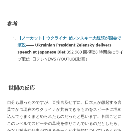
参考
【ノーカット】ウクライナ ゼレンスキー大統領が国会で
演説
―― Ukrainian President Zelensky delivers
speech at Japanese Diet
392,960 回視聴8 時間前にライ
ブ配信 日テレNEWS (YOUTUBE動画）
世間の反応
自分も思ったのですが、直接言及せずに、日本人が想起する言
葉でかつ現在のウクライナが共有できるものをスピーチに埋め
込んでうまくまとめられたものだったと思います。各国ごとに
このレベルでスピーチの草稿を作りこんでいるのだとしたら、
かなり精密な仕事ができるチームが大統領についているんだろ