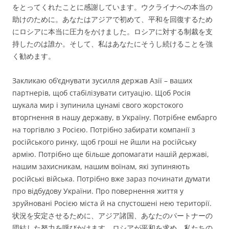
をとってくれたことに感謝しています。ウクライナへの本当の
助けのために。あなたはアジアで初めて、平和を回復するため
にロシアに本当に圧力をかけました。ロシアに対する制裁を支
持したのは誰か。そして、私はあなたにそうし続けることを強
く勧めます。
Закликаю обʼєднувати зусилля держав Азії – ваших
партнерів, щоб стабілізувати ситуацію. Щоб Росія
шукала мир і зупинила цунамі свого жорстокого
вторгнення в нашу державу, в Україну. Потрібне ембарго
на торгівлю з Росією. Потрібно забирати компанії з
російського ринку, щоб гроші не йшли на російську
армію. Потрібно ще більше допомагати нашій державі,
нашим захисникам, нашим воїнам, які зупиняють
російські війська. Потрібно вже зараз починати думати
про відбудову України. Про повернення життя у
зруйновані Росією міста й на спустошені нею території.
状況を安定させるために、アジア諸国、あなたのパートナーの
団結した努力を呼びかけます。ロシアが平和を求め、私たちの