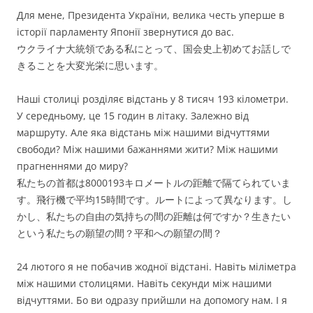
Для мене, Президента України, велика честь уперше в
історії парламенту Японії звернутися до вас.
ウクライナ大統領である私にとって、国会史上初めてお話しで
きることを大変光栄に思います。
Наші столиці розділяє відстань у 8 тисяч 193 кілометри.
У середньому, це 15 годин в літаку. Залежно від
маршруту. Але яка відстань між нашими відчуттями
свободи? Між нашими бажаннями жити? Між нашими
прагненнями до миру?
私たちの首都は8000193キロメートルの距離で隔てられていま
す。飛行機で平均15時間です。ルートによって異なります。し
かし、私たちの自由の気持ちの間の距離は何ですか？生きたい
という私たちの願望の間？平和への願望の間？
24 лютого я не побачив жодної відстані. Навіть міліметра
між нашими столицями. Навіть секунди між нашими
відчуттями. Бо ви одразу прийшли на допомогу нам. І я