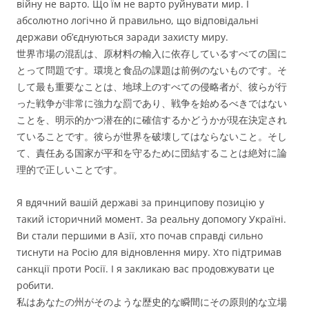
війну не варто. Що їм не варто руйнувати мир. І
абсолютно логічно й правильно, що відповідальні
держави обʼєднуються заради захисту миру.
世界市場の混乱は、原材料の輸入に依存しているすべての国に
とって問題です。環境と食品の課題は前例のないものです。そ
して最も重要なことは、地球上のすべての侵略者が、彼らが行
った戦争が非常に強力な罰であり、戦争を始めるべきではない
ことを、明示的かつ潜在的に確信するかどうかが現在決定され
ていることです。彼らが世界を破壊してはならないこと。そし
て、責任ある国家が平和を守るために団結することは絶対に論
理的で正しいことです。
Я вдячний вашій державі за принципову позицію у
такий історичний момент. За реальну допомогу Україні.
Ви стали першими в Азії, хто почав справді сильно
тиснути на Росію для відновлення миру. Хто підтримав
санкції проти Росії. І я закликаю вас продовжувати це
робити.
私はあなたの州がそのような歴史的な瞬間にその原則的な立場