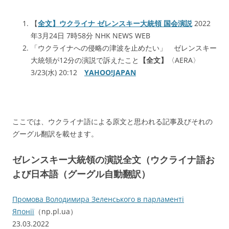
【
全文】ウクライナ ゼレンスキー大統領 国会演説
2022
年3月24日 7時58分 NHK NEWS WEB
「ウクライナへの侵略の津波を止めたい」 ゼレンスキー
大統領が12分の演説で訴えたこと
【全文】
〈AERA〉
3/23(水) 20:12
YAHOO!JAPAN
ここでは、ウクライナ語による原文と思われる記事及びそれの
グーグル翻訳を載せます。
ゼレンスキー大統領の演説全文（ウクライナ語お
よび日本語（グーグル自動翻訳）
Промова Володимира Зеленського в парламенті
Японії
（np.pl.ua）
23.03.2022