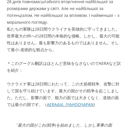
28 днів повномасштабного вторгнення найбільшої за
розмірами держави у світі. Але не найбільшої за
потенціалом. Не найбільшої за впливом. І найменшої – з
морального погляду.
私たちの軍隊は28日間ウクライナを英雄的に守ってきました。
世界最大の州への28日間の本格的な侵略。しかし、最大の可能
性はありません。最も影響力のあるものではありません。そし
て最小-道徳的な観点から。
＊このグーグル翻訳はほとんど意味をなさないのでAERAなど訳
を紹介：
ウクライナ軍は28日間にわたって、この大規模戦争、攻撃に対
して国を守り続けています。最大の国がその戦争を起こしまし
た。ただし、影響の面で、能力の面では大きくなく、道徳の面
では最小の国です。（
AERAdot. /YAHOO!JAPAN
)
「最大の国がこれ(戦争)を始めました、しかし軍事の面