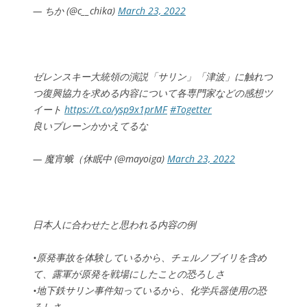
— ちか (@c__chika)
March 23, 2022
ゼレンスキー大統領の演説「サリン」「津波」に触れつ
つ復興協力を求める内容について各専門家などの感想ツ
イート
https://t.co/ysp9x1prMF
#Togetter
良いブレーンかかえてるな
— 魔宵蛾（休眠中 (@mayoiga)
March 23, 2022
日本人に合わせたと思われる内容の例
•原発事故を体験しているから、チェルノブイリを含め
て、露軍が原発を戦場にしたことの恐ろしさ
•地下鉄サリン事件知っているから、化学兵器使用の恐
ろしさ