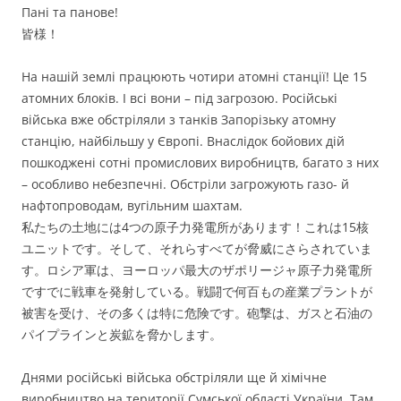
Пані та панове!
皆様！
На нашій землі працюють чотири атомні станції! Це 15
атомних блоків. І всі вони – під загрозою. Російські
війська вже обстріляли з танків Запорізьку атомну
станцію, найбільшу у Європі. Внаслідок бойових дій
пошкоджені сотні промислових виробництв, багато з них
– особливо небезпечні. Обстріли загрожують газо- й
нафтопроводам, вугільним шахтам.
私たちの土地には4つの原子力発電所があります！これは15核
ユニットです。そして、それらすべてが脅威にさらされていま
す。ロシア軍は、ヨーロッパ最大のザポリージャ原子力発電所
ですでに戦車を発射している。戦闘で何百もの産業プラントが
被害を受け、その多くは特に危険です。砲撃は、ガスと石油の
パイプラインと炭鉱を脅かします。
Днями російські війська обстріляли ще й хімічне
виробництво на території Сумської області України. Там