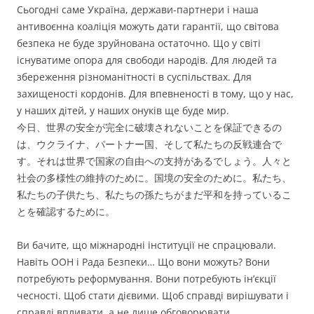
Сьогодні саме Україна, держави-партнери і наша
антивоєнна коаліція можуть дати гарантії, що світова
безпека не буде зруйнована остаточно. Що у світі
існуватиме опора для свободи народів. Для людей та
збереження різноманітності в суспільствах. Для
захищеності кордонів. Для впевненості в тому, що у нас,
у наших дітей, у наших онуків ще буде мир.
今日、世界の安全が完全に破壊されないことを保証できるの
は、ウクライナ、パートナー国、そして私たちの反戦連合で
す。それは世界で国家の自由への支持があるでしょう。人々と
社会の多様性の維持のために。国境の安全のために。私たち、
私たちの子供たち、私たちの孫たちがまだ平和を持っているこ
とを確認するために。
Ви бачите, що міжнародні інституції не спрацювали.
Навіть ООН і Рада Безпеки… Що вони можуть? Вони
потребують реформування. Вони потребують ін’єкції
чесності. Щоб стати дієвими. Щоб справді вирішувати і
справді впливати, а не лише обговорювати.