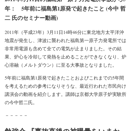
年： 5年前に福島第1原発で起きたこと (今中 哲
二 氏のセミナー動画)
2011年（平成23年）3月11日14時46分に東北地方太平洋沖
地震が発生し、津波に襲われた福島第一原子力発電所では
非常用電源も含めて全ての電気が止まりました。その結
果、炉心を冷却して発熱を止めることができなくなり、炉
心溶融（メルトダウン）に至る大事故となりました。
5年前に福島第1原発で起きたことおよびこれまでの5年間
を考えるための参考になりそうな、最近行われた市民向け
講演会の動画を紹介します。講師は京都大学原子炉実験所
の今中哲二氏。
－－－－－