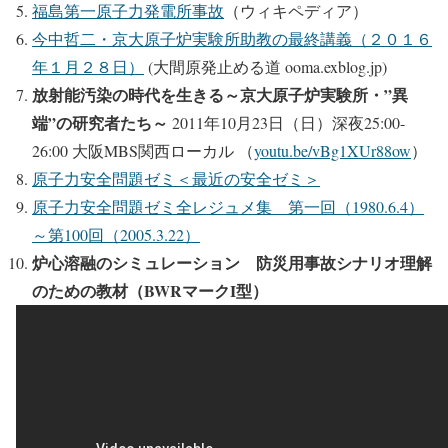
福島第一原子力発電所事故
（ウィキペディア）
今中哲二・京大原子炉実験所助教の最終講義（２０１６
年１月２８日）
(大間原発止める道 ooma.exblog.jp)
放射能汚染の時代を生きる～京大原子炉実験所・”異
端”の研究者たち～
2011年10­月23日（日）深夜25:00-
26:00 大阪MBS関西ローカル （
youtu.be/vBg1XUr88ow
）
原子力安全問題ゼミ＜最近の安全ゼミ＞
原子力安全問題ゼミ全レジュメ集 第一回（1980.6.4）
～第100回（2005.3.22）
炉心溶融のシミュレーション 防災用事故シナリオ理解
のための教材（BWRマークI型）