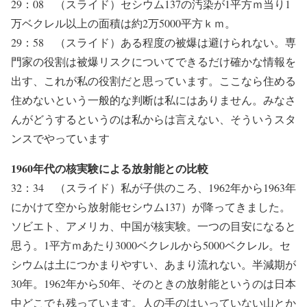
29：08 （スライド）セシウム137の汚染が1平方ｍ当り1
万ベクレル以上の面積は約2万5000平方ｋｍ。
29：58 （スライド）ある程度の被爆は避けられない。専
門家の役割は被爆リスクについてできるだけ確かな情報を
出す、これが私の役割だと思っています。ここなら住める
住めないという一般的な判断は私にはありません。みなさ
んがどうするというのは私からは言えない、そういうスタ
ンスでやっています
1960年代の核実験による放射能との比較
32：34 （スライド）私が子供のころ、1962年から1963年
にかけて空から放射能セシウム137）が降ってきました。
ソビエト、アメリカ、中国が核実験。一つの目安になると
思う。1平方ｍあたり3000ベクレルから5000ベクレル。セ
シウムは土につかまりやすい、あまり流れない。半減期が
30年。1962年から50年、そのときの放射能というのは日本
中どこでも残っています。人の手のはいっていない山とか