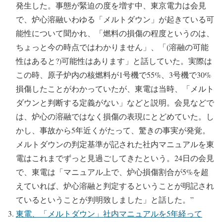
発生した。事態が緊迫の度を増す中、東京電力は会見
で、炉心溶融いわゆる「メルトダウン」が起きている可
能性について聞かれ、「燃料の損傷の程度というのは、
ちょっと今の時点ではわかりません」、「(溶融の可能
性はあると?)可能性はあります」と話していた。実際は
この時、原子炉内の核燃料が1号機で55%、3号機で30%
損傷したことがわかっていたが、東電は当時、「メルト
ダウンと判断する定義がない」などと説明。会見などで
は、炉心の溶融ではなく損傷の表現にとどめていた。し
かし、事故から5年近くがたって、驚きの事実が発覚。
メルトダウンの判定基準が記された社内マニュアルを東
電はこれまでずっと見過ごしてきたという。24日の会見
で、東電は「マニュアル上で、炉心損傷割合が5%を超
えていれば、炉心溶融と判定するということが明記され
ているということが判明致しました」と話した。”
東電、「メルトダウン」社内マニュアルを5年経って