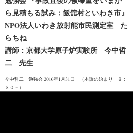
勉強会 『事故直後の被曝量をいまか
ら見積もる試み：飯舘村といわき市』
NPO法人いわき放射能市民測定室 た
らちね
講師：京都大学原子炉実験所 今中哲
二 先生
今中哲二 勉強会 2016年1月31日 （本論の始まり ８：
３０－）