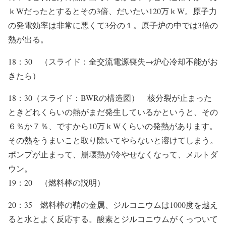
ｋWだったとするとその3倍、だいたい120万ｋW。原子力
の発電効率は非常に悪くて3分の１。原子炉の中では3倍の
熱が出る。
18：30 （スライド：全交流電源喪失→炉心冷却不能がお
きたら）
18：30（スライド：BWRの構造図） 核分裂が止まった
ときどれくらいの熱がまだ発生しているかというと、その
６％か７％、ですから10万ｋWくらいの発熱があります。
その熱をうまいこと取り除いてやらないと溶けてしまう。
ポンプが止まって、崩壊熱が冷やせなくなって、メルトダ
ウン。
19：20 （燃料棒の説明）
20：35 燃料棒の鞘の金属、ジルコニウムは1000度を越え
ると水とよく反応する。酸素とジルコニウムがくっついて