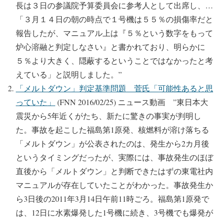
長は３日の参議院予算委員会に参考人として出席し、…
「３月１４日の朝の時点で１号機は５５％の損傷率だと
報告したが、マニュアル上は『５％という数字をもって
炉心溶融と判定しなさい』と書かれており、明らかに
５％より大きく、隠蔽するということではなかったと考
えている」と説明しました。”
「メルトダウン」判定基準問題 菅氏「可能性あると思
っていた」
(FNN 2016/02/25) ニュース動画 ”東日本大
震災から5年近くがたち、新たに驚きの事実が判明し
た。事故を起こした福島第1原発、核燃料が溶け落ちる
「メルトダウン」が公表されたのは、発生から2カ月後
というタイミングだったが、実際には、事故発生のほぼ
直後から「メルトダウン」と判断できたはずの東電社内
マニュアルが存在していたことがわかった。事故発生か
ら3日後の2011年3月14日午前11時ごろ。福島第1原発で
は、12日に水素爆発した1号機に続き、3号機でも爆発が