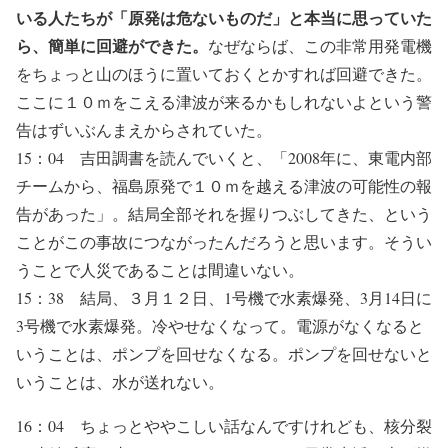
いる人たちが「原発は危ないものだ」と本当に思っていた
ら、簡単に回避ができた。
なぜならば、この非常用発電機
をちょっと山のほうに置いておくとかすれば回避できた。
ここに１０ｍをこえる津波が来るかもしれないよという警
告はずいぶんまえからされていた。
15：04 吉田調書を読んでいくと、「2008年に、東電内部
チームから、福島原発で１０ｍを越える津波の可能性の報
告があった」。結局全部それを握りつぶしてきた、という
ことがこの事故につながったんだろうと思います。そうい
うことで人災であることは間違いない。
15：38 結局、３月１２日、1号機で水素爆発、3月14日に
3号機で水素爆発。冷やせなくなって。電源がなくなると
いうことは、ポンプを回せなくなる。ポンプを回せないと
いうことは、水が送れない。
16：04 ちょっとややこしい話なんですけれども、核分裂