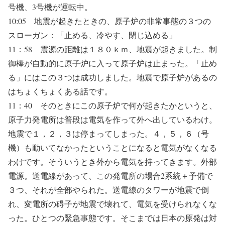
号機、3号機が運転中。
10:05 地震が起きたときの、原子炉の非常事態の３つの
スローガン：「止める、冷やす、閉じ込める」
11：58 震源の距離は１８０ｋｍ、地震が起きました。制
御棒が自動的に原子炉に入って原子炉は止まった。「止め
る」にはこの３つは成功しました。地震で原子炉があるの
はちょくちょくある話です。
11：40 そのときにこの原子炉で何が起きたかというと、
原子力発電所は普段は電気を作って外へ出しているわけ。
地震で１，２，３は停まってしまった。４，５，６（号
機）も動いてなかったということになると電気がなくなる
わけです。そういうとき外から電気を持ってきます。外部
電源。送電線があって、この発電所の場合2系統＋予備で
３つ、それが全部やられた。送電線のタワーが地震で倒
れ、変電所の碍子が地震で壊れて、電気を受けられなくな
った。ひとつの緊急事態です。そこまでは日本の原発は対