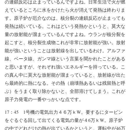
の連鎖反応は止まっているんですよね。日常生活で火が燃
えているところに水をかけたら火が消えて発熱は終わりま
す。原子炉が厄介なのは、核分裂の連鎖反応が止まっても
発熱は続いている。これはどいう発熱かというと、莫大な
量の放射能が溜まっているんですよね。ウランが核分裂を
起こすと、核分裂生成物これが非常に放射能が強い。放射
能が強いということは放射線を出しているわけ。アルファ
線、ベータ線、ガンマ線という言葉を聞かれたことがある
と思いますが、それぞれ強いエネルギーを持っている。こ
の真ん中に莫大な放射能が溜まっていると、放射線が出た
ら最終的に熱になる。その熱（崩壊熱あるいは残留熱と呼
ぶ）をうまく取り除かないと、全部溶けてしまう。これが
原子力発電の一番やっかいな点です。
17：45 1号機の電気出力４６万ｋW。要するにタービン
をぐるぐる回して出てくる電気の量が４6万ｋW。原子炉
の中でどれだけの熱が出ているかというと、運転中が46万