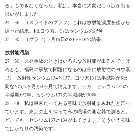
る」もできなくなった。私は、本当に大変だもう涙が出る
思いがしました。
24：36 （スライドのグラフ）これは放射能濃度を後から
調べた結果。Iはヨウ素、Csはセシウムの記号
25：30 （グラフ）3月15日のSPEEDIの結果。
放射能汚染
27：30 原発事故のときはいろんな放射能が出るんですけ
れども、福島の事故で問題になるのは主に放射性のヨウ素
131、放射性セシウム134と137。ヨウ素131は半減期が8日
間なので2ヶ月か3ヶ月で消えます。一方、セシウム134の
半減期が2年、セシウム137の半減期が30年。
28：48 私は東京だってある意味で放射能まみれだと言っ
ています。東京の土を採って私の職場の測定器で測ると、
どこでも、セシウム137と134が出てきます。そういう意味
ではかなりの汚染です。