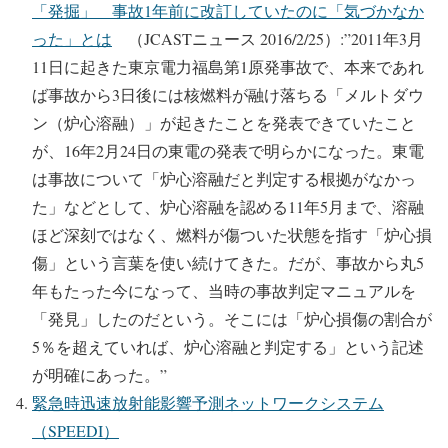
「発掘」 事故1年前に改訂していたのに「気づかなか
った」とは
（JCASTニュース 2016/2/25）:”2011年3月
11日に起きた東京電力福島第1原発事故で、本来であれ
ば事故から3日後には核燃料が融け落ちる「メルトダウ
ン（炉心溶融）」が起きたことを発表できていたこと
が、16年2月24日の東電の発表で明らかになった。東電
は事故について「炉心溶融だと判定する根拠がなかっ
た」などとして、炉心溶融を認める11年5月まで、溶融
ほど深刻ではなく、燃料が傷ついた状態を指す「炉心損
傷」という言葉を使い続けてきた。だが、事故から丸5
年もたった今になって、当時の事故判定マニュアルを
「発見」したのだという。そこには「炉心損傷の割合が
5％を超えていれば、炉心溶融と判定する」という記述
が明確にあった。”
緊急時迅速放射能影響予測ネットワークシステム
（SPEEDI）