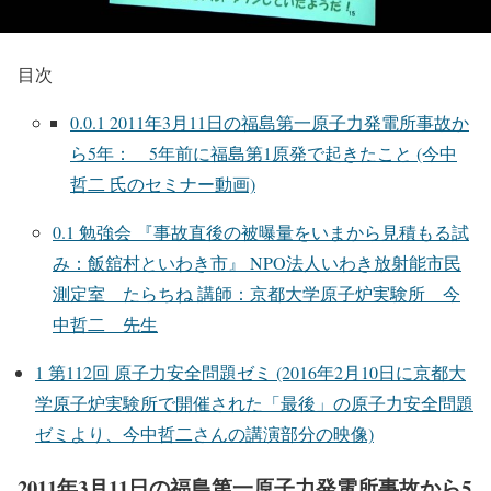
目次
0.0.1
2011年3月11日の福島第一原子力発電所事故か
ら5年： 5年前に福島第1原発で起きたこと (今中
哲二 氏のセミナー動画)
0.1
勉強会 『事故直後の被曝量をいまから見積もる試
み：飯舘村といわき市』 NPO法人いわき放射能市民
測定室 たらちね 講師：京都大学原子炉実験所 今
中哲二 先生
1
第112回 原子力安全問題ゼミ (2016年2月10日に京都大
学原子炉実験所で開催された「最後」の原子力安全問題
ゼ­ミより、今中哲二さんの講演部分の映像)
2011年3月11日の福島第一原子力発電所事故から5