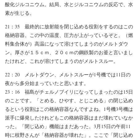
酸化ジルコニウム。結局、水とジルコニウムの反応で、水
素が生じる。
21：35 最終的に放射能を閉じ込める役割をするのはこの
格納容器。この中の温度、圧力が上がっているぞと。（燃
料集合体が）高温になって溶けてしまうのがメルトダウ
ン。厚さが１５ｃｍ、２０ｃｍの鋼鉄製のお釜と言いまし
たけれど、これが溶けてしまうのがメルトスルー。
22：20 メルトダウン、メルトスルーが1号機では11日の
夜から多分始まっていたと思います。
23：16 福島がチェルノブイリになってしまったのは15日
のことです。「とめる、ひやす、とじこめる」の閉じ込め
るという役割はこの格納容器なんですよね。1号機3号機は
派手に爆発したけれどもこの格納容器はまだ壊れていなか
った。「閉じ込め」機能はまだあった。3月15日の午前11
時に枝野さんが「格納容器が壊れた」。ここで「閉じ込め