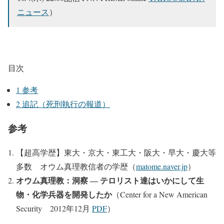
ニュース
）
目次
1
参考
2
追記（死刑執行の報道）
参考
【超高学歴】東大・京大・東工大・阪大・早大・慶大等
多数 オウム真理教信者の学歴（
matome.naver.jp
）
オウム真理教：洞察 ― テロリスト達はいかにして生
物・化学兵器を開発したか
（Center for a New American
Security 2012年12月
PDF
）