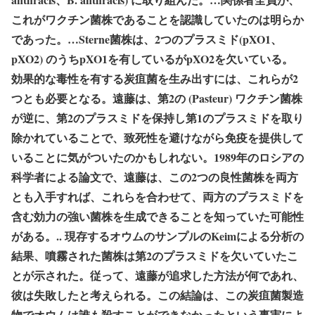
これがワクチン菌株であることを認識していたのは明らか
であった。…Sterne菌株は、2つのプラスミド(pXO1、
pXO2) のうちpXO1を有しているがpXO2を欠いている。
効果的な毒性を有する炭疽菌を生み出すには、これらが2
つとも必要となる。遠藤は、第2の (Pasteur) ワクチン菌株
が逆に、第2のプラスミドを保持し第1のプラスミドを取り
除かれていることで、致死性を避けながら免疫を提供して
いることに気がついたのかもしれない。1989年のロシアの
科学者による論文で、遠藤は、この2つの良性菌株を両方
とも入手すれば、これらを合わせて、両方のプラスミドを
含む効力の強い菌株を生成できることを知っていた可能性
がある。.. 現存するオウムのサンプルのKeimによる分析の
結果、噴霧された菌株は第2のプラスミドを欠いていたこ
とが示された。従って、遠藤が追求した方法が何であれ、
彼は失敗したと考えられる。この結論は、この炭疽菌製造
物でオウムは誰も殺すことができなかったという事実によ