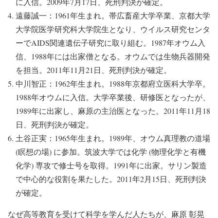
に入信。2009年7月17日、死刑判決が確定。
遠藤誠一：1961年生まれ。帯広畜産大学卒業、京都大学
大学院医学研究科大学院生となり、ウイルス研究センタ
ーでAIDS関連遺伝子研究に取り組む。1987年オウム入
信、1988年には出家僧となる。オウムでは生物兵器開発
を担当。2011年11月21日、死刑判決が確定。
中川智正：1962年生まれ。1988年京都府立医科大学卒。
1988年オウムに入信。大学卒業後、研修医となったが、
1989年に出家し、麻原の主治医となった。2011年11月18
日、死刑判決が確定。
土谷正実：1965年生まれ。1989年、オウム真理教の道場
(瞑想の場) に参加。筑波大学では化学 (物理化学と有機
化学) 専攻で修士号を取得。1991年に出家。サリン製造
で中心的な役割を果たした。2011年2月15日、死刑判決
が確定。
なぜ高等教育を受けて科学を学んだ人たちが、麻原 彰晃