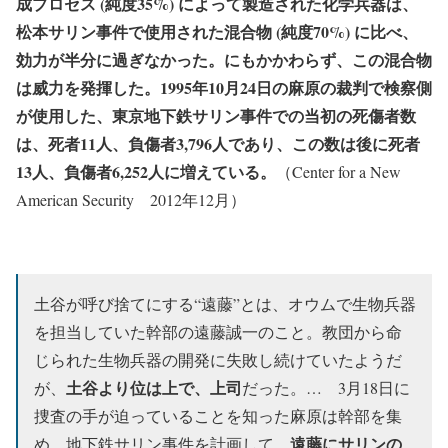
成プロセス (純度35%) によって製造された化学兵器は、
松本サリン事件で使用された混合物 (純度70%) に比べ、
効力が半分に過ぎなかった。
にもかかわらず、この混合物
は威力を発揮した。1995年10月24日の麻原の裁判で検察側
が使用した、東京地下鉄サリン事件での当初の死傷者数
は、死者11人、負傷者3,796人であり、この数は後に死者
13人、負傷者6,252人に増えている。
（Center for a New
American Security 2012年12月）
土谷が呼び捨てにする“遠藤”とは、オウムで生物兵器
を担当していた幹部の遠藤誠一のこと。教団から命
じられた生物兵器の開発に失敗し続けていたようだ
土谷より位は上で、上司
が、
だった。… 3月18日に
捜査の手が迫っていることを知った麻原は幹部を集
遠藤にサリンの
め、地下鉄サリン事件を計画して、