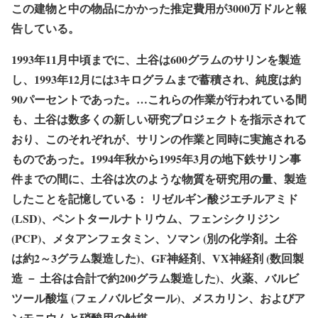
この建物と中の物品にかかった推定費用が3000万ドルと報
告している。
1993年11月中頃までに、土谷は600グラムのサリンを製造
し、1993年12月には3キログラムまで蓄積され、純度は約
90パーセントであった。…これらの作業が行われている間
も、土谷は数多くの新しい研究プロジェクトを指示されて
おり、このそれぞれが、サリンの作業と同時に実施される
ものであった。1994年秋から1995年3月の地下鉄サリン事
件までの間に、土谷は次のような物質を研究用の量、製造
したことを記憶している： リゼルギン酸ジエチルアミド
(LSD)、ペントタールナトリウム、フェンシクリジン
(PCP)、メタアンフェタミン、ソマン (別の化学剤。土谷
は約2～3グラム製造した)、GF神経剤、VX神経剤 (数回製
造 － 土谷は合計で約200グラム製造した)、火薬、バルビ
ツール酸塩 (フェノバルビタール)、メスカリン、およびア
ンモニウムと硝酸用の触媒。