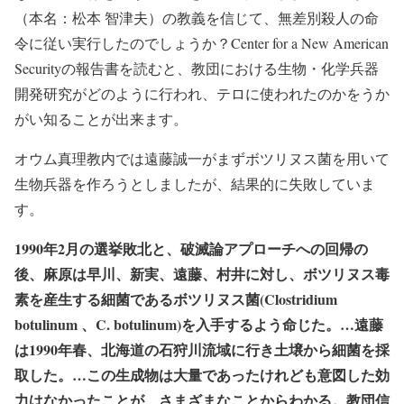
（本名：松本 智津夫）の教義を信じて、無差別殺人の命
令に従い実行したのでしょうか？Center for a New American
Securityの報告書を読むと、教団における生物・化学兵器
開発研究がどのように行われ、テロに使われたのかをうか
がい知ることが出来ます。
オウム真理教内では遠藤誠一がまずボツリヌス菌を用いて
生物兵器を作ろうとしましたが、結果的に失敗していま
す。
1990年2月の選挙敗北と、破滅論アプローチへの回帰の
後、麻原は早川、新実、遠藤、村井に対し、ボツリヌス毒
素を産生する細菌であるボツリヌス菌(Clostridium
botulinum 、C. botulinum)を入手するよう命じた。…遠藤
は1990年春、北海道の石狩川流域に行き土壌から細菌を採
取した。…この生成物は大量であったけれども意図した効
力はなかったことが、さまざまなことからわかる。教団信