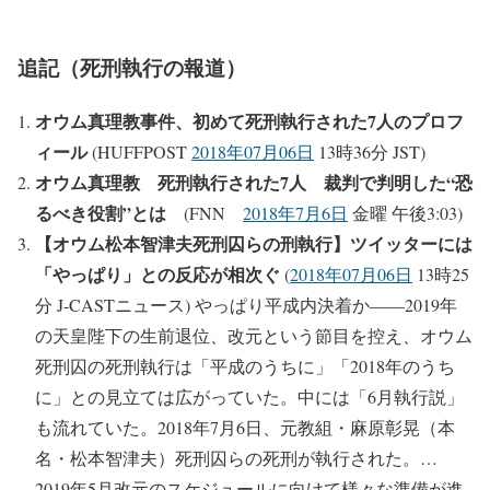
追記（死刑執行の報道）
オウム真理教事件、初めて死刑執行された7人のプロフ
ィール
(HUFFPOST
2018年07月06日
13時36分 JST)
オウム真理教 死刑執行された7人 裁判で判明した“恐
るべき役割”とは
(FNN
2018年7月6日
金曜 午後3:03)
【オウム松本智津夫死刑囚らの刑執行】ツイッターには
「やっぱり」との反応が相次ぐ
(
2018年07月06日
13時25
分 J-CASTニュース) やっぱり平成内決着か――2019年
の天皇陛下の生前退位、改元という節目を控え、オウム
死刑囚の死刑執行は「平成のうちに」「2018年のうち
に」との見立ては広がっていた。中には「6月執行説」
も流れていた。2018年7月6日、元教組・麻原彰晃（本
名・松本智津夫）死刑囚らの死刑が執行された。…
2019年5月改元のスケジュールに向けて様々な準備が進