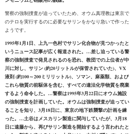
警察の強制捜査が迫っていたため、オウム真理教は東京で
のテロを実行するのに必要なサリンをかなり急いで作った
ようです。
1995年1月1日、上九一色村でサリン化合物が見つかったと
いうニュース記事が広く報道された。…差し迫っている警
察の強制捜査で発見されるのを恐れ、教団での上位者が中
川に対し、サリン (約20リットルが保管されていた)、VX
液剤 (約100～200ミリリットル)、ソマン、麻薬類、および
これら物質の前駆体を含む、すべての違法化学物質を廃棄
するよう命令した。…警察は1995年3月22日にオウム施設
の強制捜査を計画していた。オウムは強制捜査が迫ってい
ることを知り、3月18日に、東京の地下鉄襲撃の計画を練
った。…土谷はメスカリン製造に関与していたが、3月18
日に遠藤から、再びサリン製造を開始するよう言われたと