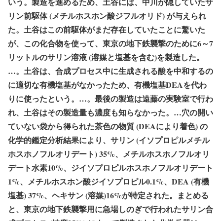
いう。製造を進めるため、土谷には、中川が隠していたサ
リン前駆体 (メチルホスホン酸ジフルオリド) が与えられ
た。土谷はこの前駆体がまだ存在していたことに驚いた
が、この化合物を使って、東京の地下鉄襲撃のために6～7
リットルのサリン溶液 (溶媒と塩基を含む)を製造した。
…。土谷は、合成プロセス中に生成される酸を中和するの
に適切な有機塩基がなかったため、有機塩基DEAを代わ
りに使ったという。…。
最後の製造は遠藤の実験室で行わ
れ、土谷はその製造量も濃度も知らなかった。
…穴の開い
ていない袋から得られた茶色の物質 (DEAにより着色) の
化学的鑑定分析結果により、サリン (イソプロピルメチル
ホスホノフルオリデート) 35%、メチルホスホノフルオリ
デート水素10%、ジイソプロピルホスホノフルオリデート
1%、メチルホスホン酸ジイソプロピル0.1%、DEA (有機
塩基) 37%、ヘキサン (溶媒)16%が特定された。まとめる
と、
東京の地下鉄襲撃用に急場しのぎで行われたサリン合