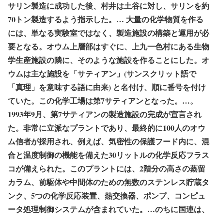
サリン製造に成功した後、村井は土谷に対し、サリンを約
70トン製造するよう指示した。… 大量の化学物質を作る
には、単なる実験室ではなく、製造施設の構築と運用が必
要となる。オウム上層部はすぐに、上九一色村にある生物
学生産施設の隣に、そのような施設を作ることにした。オ
ウムは主な施設を「サティアン」(サンスクリット語で
「真理」を意味する語に由来) と名付け、順に番号を付け
ていた。この化学工場は第7サティアンとなった。…。
1993年9月、第7サティアンの製造施設の完成が宣言され
た。非常に立派なプラントであり、最終的に100人のオウ
ム信者が採用され、例えば、気密性の保護フード内に、混
合と温度制御の機能を備えた30リットルの化学反応フラス
コが備えられた。このプラントには、2階分の高さの蒸留
カラム、前駆体や中間体のための無数のステンレス貯蔵タ
ンク、5つの化学反応装置、熱交換器、ポンプ、コンピュ
ータ処理制御システムが含まれていた。…のちに国連は、