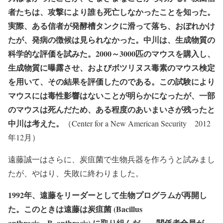
者たちは、攻撃により誰も死亡しなかったことを知った。
実際、ある信者が発酵槽タンクに滑って落ち、おぼれかけ
たが、発病の徴候は見られなかった。中川は、生成物質の
科学的な評価を試みた。2000～3000匹のマウスを購入し、
生成物質に曝露させ、およびボツリヌス毒素のマウス検定
を用いて、その結果を評価したのである。この試験により
マウスには毒性影響はないことが明らかになったが、一部
のマウスは死んだため、ある程度のあいまいさが残ったと
中川は考えた。
（Center for a New American Security 2012
年12月）
遠藤誠一はさらに、炭疽菌で生物兵器を作ろうと試みまし
たが、やはり、失敗に終わりました。
1992年、遠藤をリーダーとして生物プログラムが再開し
た。このときは遠藤は炭疽菌 (Bacillus
anthracis、B. anthracis) に取り組んだ。…関係者全員が、