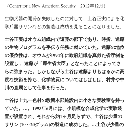
（Center for a New American Security 2012年12月）
生物兵器の開発が失敗したのに対して、土谷正実による化
学兵器サリンなどの製造は成功を見ることになりました。
土谷正実はオウム組織内で遠藤の部下であり、時折、遠藤
の生物プログラムを手伝う任務に就いていた。遠藤の地位
の優位性は、オウムが1994年に政府組織を真似た省庁制を
設置し 、遠藤が「厚生省大臣」となったことによってさ
らに強まった。しかしながら土谷は遠藤よりもはるかに高
度な技術を持ち、化
学物質についてはしばしば、村井や中
川の直属として仕事を行った。
土谷は上九一色村の教団本部施設内に小さな実験室を持っ
ていた。…。1993年6月には、小規模な合成化学の実験装
置が設置され、それから約1ヶ月足らずで、土谷は少量の
サリン (10～20グラム)の製造に成功した。…土谷が少量の