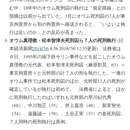
む中、18年中のオウム死刑囚の執行は「規定路線」との
指摘は以前から出ていた。3月にオウム死刑囚の7人が東
京拘置所から別の拘置所へ移送されると、「いよいよ執
行は近いのか」との反応が高まった。
オウム真理教・松本智津夫死刑囚ら７人の死刑執行
(日
本経済新聞
2018/7/6
8:56 2018/7/6 12:35更新) 法務省は
６日、1995年の地下鉄サリン事件などを起こしたオウム
真理教の元代表、松本智津夫死刑囚（麻原彰晃、63）＝
東京拘置所＝と元幹部の計７人の刑を執行した。一連の
オウム事件では松本死刑囚のほか、元幹部12人の死刑が
確定しているが執行は初めて。 法務省によると、ほか
に死刑執行したのはいずれも元幹部の早川紀代秀
（68）、中川智正（55）、井上嘉浩（48）、新実智光
（54）、遠藤誠一（58）、土谷正実（53）の各死刑囚。
７人同時の死刑執行は異例。