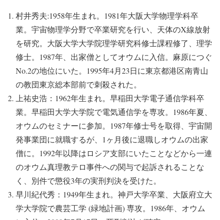
村井秀夫:1958年生まれ。1981年大阪大学物理学科卒
業。宇宙物理学分野で卒業研究を行い、天体のX線放射
を研究。大阪大学大学院理学研究科修士課程修了、理学
修士。1987年、出家僧としてオウムに入信。麻原につぐ
No.2の地位にいた。1995年4月23日に東京都港区南青山
の教団東京総本部前で刺殺された。
上祐史浩：1962年生まれ。早稲田大学電子通信学科卒
業。早稲田大学大学院で電気通信学を専攻。1986年夏、
オウムのセミナーに参加。1987年修士号を取得、宇宙開
発事業団に就職するが、1ヶ月後に退職しオウムの出家
僧に。1992年以降はロシア支部にいたことなどから一連
のオウム真理教テロ事件への関与で起訴されることな
く、別件で懲役3年の実刑判決を受けた。
早川紀代秀：1949年生まれ。神戸大学卒業、大阪府立大
学大学院で農芸工学 (緑地計画) 専攻。1986年、オウム