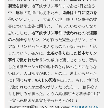
製造を指示
。地下鉄サリン事件まであと2日と迫る
遠藤は土谷に協力を
中、麻原の期待に応えるため、
仰いだ
という。… 大峯氏が地下鉄サリン事件の被
害について土谷に問うと、「もったいなかったなと
地下鉄サリン事件で使われたのは遠藤
思いました。
の不完全なサリン
。私が作った完璧なサリン、ピュ
アなサリンだったらあんなものじゃなかった」と話
土谷が作り出した松本サリン
したという。確かに、
事件で撒かれたサリン
の威力は凄まじかった。密集
した通勤ラッシュ時の地下鉄とは比べものにならな
いほど、人口密度が低く、その上、屋上からだった
8人もの死者
にも関わらず、
を出した。もし、地下鉄
で撒かれたのが土谷のサリンだったら…。(信仰心よ
りも憎しみが勝った。オウム真理教“天才科学者“土谷
正実元死刑囚が真実を語ったきっかけ（
10/4(木) 22:00配信 FNN PRIME online
YAHOO!JAPAN