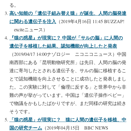
る。
高い知能の「遺伝子組み替え猿」が誕生、人間の脳発達
に関わる遺伝子を注入
（2019年4月16日 11:45 BUZZAP!
exciteニュース）
『猿の惑星』が現実に？ 中国が「サルの脳」に人間の
遺伝子を移植した結果、認知機能が向上したと発表
（2019/04/17 14:00ナゾロジー ニコニコニュース）中国
南西部にある「昆明動物研究所」は先日、人間の脳の発
達に寄与したとされる遺伝子を、サルの脳に移植するこ
とで認知機能を向上させることに成功したと発表しまし
た。この実験に対して「倫理に反する」と世界中から非
難の声が挙がっています。中国は「遺伝子操作ベビー」
で物議をかもしたばかりですが、まだ同様の研究は続き
そうです。
「猿の惑星」が現実に？ 猿に人間の遺伝子を移植、中
国の研究チーム
（2019年04月15日 BBC NEWS