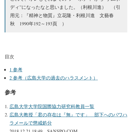
ディ”になったなと思いました。（利根川進） （引
用元：『精神と物質』立花隆・利根川進 文藝春
秋 1990年192～193頁 ）
目次
1
参考
2
参考（広島大学の過去のハラスメント）
参考
広島大学大学院国際協力研究科教員一覧
広島大教授「君の存在は『無』です」 部下へのパワハ
ラメールで懲戒処分
2018.12.21 18:49 SANSPO.COM