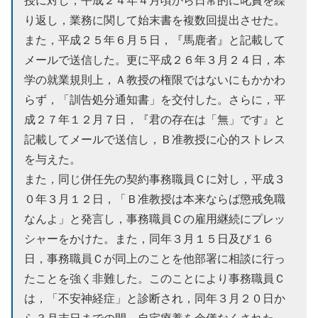
り返し，業務に関して始末書を複数回提出させた。
また，平成２５年６月５日，『馬鹿者』と記載して
メールで送信した。更に平成２６年３月２４日，本
学の就業規則上，Ａ教授の権限ではないにもかかわ
らず，「訓告処分通知書」を交付した。さらに，平
成２７年１２月７日，『君の存在は「無」です』と
記載してメールで送信し，Ｂ准教授に心的ストレス
を与えた。
また，同じ併任先の契約事務職員Ｃに対し，平成３
０年３月１２日，「Ｂ准教授は本来ならば懲戒免職
なんよ」と発言し，事務職員Ｃの雇用継続にプレッ
シャーをかけた。また，同年３月１５日及び１６
日，事務職員Ｃが同上のことを他部署に相談に行っ
たことを強く非難した。このことにより事務職員Ｃ
は，「不安神経症」と診断され，同年３月２０日か
ら３月末日までの間，自宅療養を余儀なくされた。