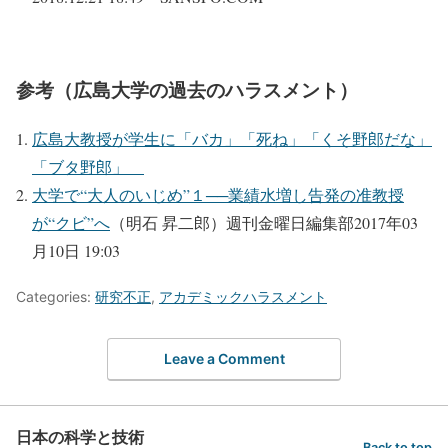
参考（広島大学の過去のハラスメント）
広島大教授が学生に「バカ」「死ね」「くそ野郎だな」
「ブタ野郎」
大学で“大人のいじめ”１──業績水増し告発の准教授
が“クビ”へ
（明石 昇二郎）週刊金曜日編集部2017年03
月10日 19:03
Categories:
研究不正
,
アカデミックハラスメント
Leave a Comment
日本の科学と技術
Back to top