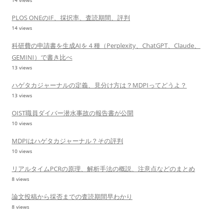
14 views
PLOS ONEのIF、採択率、査読期間、評判
14 views
科研費の申請書を生成AIを４種（Perplexity、ChatGPT、Claude、
GEMINI）で書き比べ
13 views
ハゲタカジャーナルの定義、見分け方は？MDPIってどうよ？
13 views
OIST職員ダイバー潜水事故の報告書が公開
10 views
MDPIはハゲタカジャーナル？その評判
10 views
リアルタイムPCRの原理、解析手法の概説、注意点などのまとめ
8 views
論文投稿から採否までの査読期間早わかり
8 views