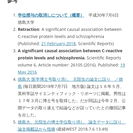
参考
学位授与の取消しについて（概要）
平成30年7月6日
徳島大学
Retraction
: A significant causal association between
C-reactive protein levels and schizophrenia
(Published:
21 February 2018
, Scientific Reports)
A significant causal association between C-reactive
protein levels and schizophrenia.
Scientific Reports
volume 6, Article number: 26105 (2016). Published:
19
May 2016
徳島大 医学博士号取り消し 元院生の論文に誤り ／徳
島
(毎日新聞2018年7月7日 地方版) 論文は１６年５月、
英科学誌サイエンティフィック・リポーツに掲載。男性は
１７年３月に博士号を取得した。だが同誌は今年２月、公
開データの取り違えで結論などが誤っていたとの撤回記事
を出した。
徳島大、元院生の博士学位取り消し 論文データに誤り、
論文掲載誌から指摘
(産経WEST 2018.7.6 13:49)