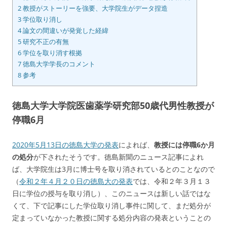
2
教授がストーリーを強要、大学院生がデータ捏造
3
学位取り消し
4
論文の間違いが発覚した経緯
5
研究不正の有無
6
学位を取り消す根拠
7
徳島大学学長のコメント
8
参考
徳島大学大学院医歯薬学研究部50歳代男性教授が
停職6月
2020年5月13日の徳島大学の発表
によれば、
教授には停職6か月
の処分
が下されたそうです。徳島新聞のニュース記事によれ
ば、大学院生は3月に博士号を取り消されているとのことなので
（
令和２年４月２０日の徳島大の発表
では、令和２年３月１３
日に学位の授与を取り消し）、このニュースは新しい話ではな
くて、下で記事にした学位取り消し事件に関して、まだ処分が
定まっていなかった教授に関する処分内容の発表ということの