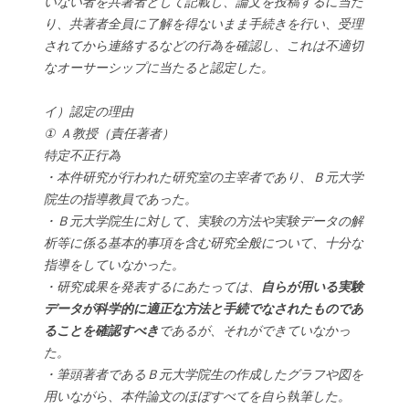
いない者を共著者として記載し、論文を投稿するに当た
り、共著者全員に了解を得ないまま手続きを行い、受理
されてから連絡するなどの行為を確認し、これは不適切
なオーサーシップに当たると認定した。
イ）認定の理由
① Ａ教授（責任著者）
特定不正行為
・本件研究が行われた研究室の主宰者であり、Ｂ元大学
院生の指導教員であった。
・Ｂ元大学院生に対して、実験の方法や実験データの解
析等に係る基本的事項を含む研究全般について、十分な
指導をしていなかった。
・研究成果を発表するにあたっては、
自らが用いる実験
データが科学的に適正な方法と手続でなされたものであ
ることを確認すべき
であるが、それができていなかっ
た。
・筆頭著者であるＢ元大学院生の作成したグラフや図を
用いながら、本件論文のほぼすべてを自ら執筆した。