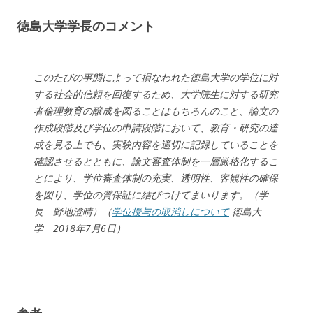
徳島大学学長のコメント
このたびの事態によって損なわれた徳島大学の学位に対
する社会的信頼を回復するため、大学院生に対する研究
者倫理教育の醸成を図ることはもちろんのこと、論文の
作成段階及び学位の申請段階において、教育・研究の達
成を見る上でも、実験内容を適切に記録していることを
確認させるとともに、論文審査体制を一層厳格化するこ
とにより、学位審査体制の充実、透明性、客観性の確保
を図り、学位の質保証に結びつけてまいります。（学
長 野地澄晴）（
学位授与の取消しについて
徳島大
学 2018年7月6日）