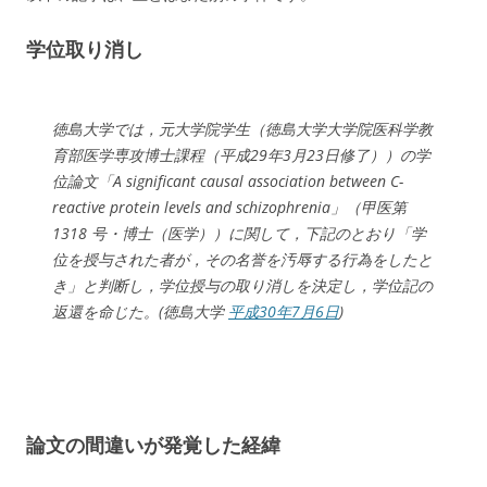
学位取り消し
徳島大学では，元大学院学生（徳島大学大学院医科学教
育部医学専攻博士課程（平成29年3月23日修了））の学
位論文「A significant causal association between C-
reactive protein levels and schizophrenia」（甲医第
1318 号・博士（医学））に関して，下記のとおり「学
位を授与された者が，その名誉を汚辱する行為をしたと
き」と判断し，学位授与の取り消しを決定し，学位記の
返還を命じた。(徳島大学
平成30年7月6日
)
論文の間違いが発覚した経緯