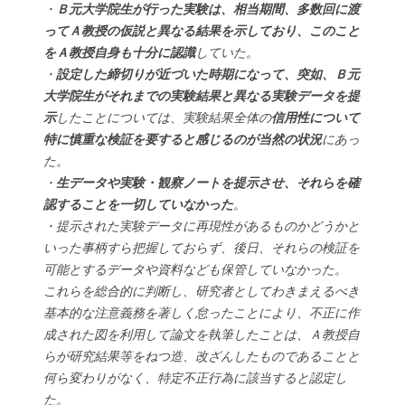
・
Ｂ元大学院生が行った実験は、相当期間、多数回に渡
ってＡ教授の仮説と異なる結果を示しており、このこと
をＡ教授自身も十分に認識
していた。
・
設定した締切りが近づいた時期になって、突如、Ｂ元
大学院生がそれまでの実験結果と異なる実験データを提
示
したことについては、実験結果全体の
信用性について
特に慎重な検証を要すると感じるのが当然の状況
にあっ
た。
・
生データや実験・観察ノートを提示させ、それらを確
認することを一切していなかった
。
・提示された実験データに再現性があるものかどうかと
いった事柄すら把握しておらず、後日、それらの検証を
可能とするデータや資料なども保管していなかった。
これらを総合的に判断し、研究者としてわきまえるべき
基本的な注意義務を著しく怠ったことにより、不正に作
成された図を利用して論文を執筆したことは、Ａ教授自
らが研究結果等をねつ造、改ざんしたものであることと
何ら変わりがなく、特定不正行為に該当すると認定し
た。