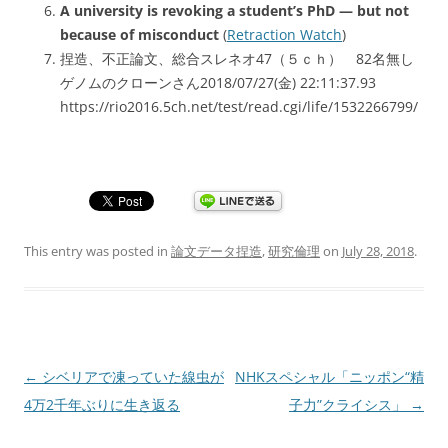
A university is revoking a student’s PhD — but not
because of misconduct
(
Retraction Watch
)
捏造、不正論文、総合スレネオ47（５ｃｈ） 82名無し
ゲノムのクローンさん2018/07/27(金) 22:11:37.93
https://rio2016.5ch.net/test/read.cgi/life/1532266799/
This entry was posted in
論文データ捏造
,
研究倫理
on
July 28, 2018
.
Post
←
シベリアで凍っていた線虫が
NHKスペシャル「ニッポン“精
navigation
4万2千年ぶりに生き返る
子力”クライシス」
→