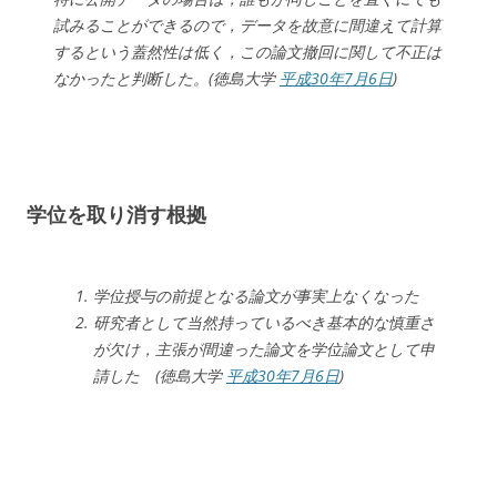
試みることができるので，データを故意に間違えて計算
するという蓋然性は低く，この論文撤回に関して不正は
なかったと判断した。(徳島大学
平成30年7月6日
)
学位を取り消す根拠
学位授与の前提となる論文が事実上なくなった
研究者として当然持っているべき基本的な慎重さ
が欠け，主張が間違った論文を学位論文として申
請した (徳島大学
平成30年7月6日
)