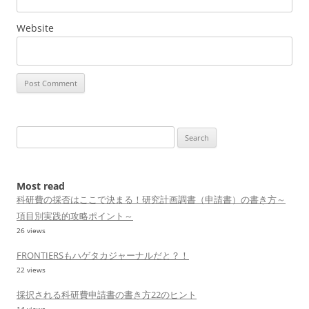
Website
Search
for:
Most read
科研費の採否はここで決まる！研究計画調書（申請書）の書き方～
項目別実践的攻略ポイント～
26 views
FRONTIERSもハゲタカジャーナルだと？！
22 views
採択される科研費申請書の書き方22のヒント