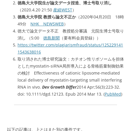
徳島大大学院生が論文データ捏造、博士号取り消し
（2020.4.20 21:50
産経WEST
）
徳島大大学院 教授ら論文不正か
（2020年04月20日 18時
49分
NHK NEWSWEB
）
徳大で論文データ不正 教授処分審議 元院生博士号取り
消し （5:00
徳島新聞
（要有料会員登録））
https://twitter.com/plagiarismfraud/status/125229141
1543638016
取り消された博士研究論文：カチオン性リポソームを担体
としたmyostatin-siRNA局所導入による骨格筋量制御効果
の検討 Effectiveness of cationic liposome-mediated
local delivery of myostatin-targeting small interfering
RNA in vivo.
Dev Growth Differ
2014 Apr;56(3):223-32.
doi: 10.1111/dgd.12123. Epub 2014 Mar 13. (
PubMed
)
以下の記事は、上とはまた別の事件です。