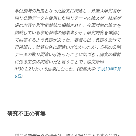
学位授与の根拠となった論文に関連し，外国人研究者が
同じ公開データを使用した同じテーマの論文が，結果が
逆の内容で別学術雑誌に掲載された。今回対象の論文を
掲載している学術雑誌の編集者から，研究内容を確認し
て回答するよう要請があった。著者らは，要請を受けて
再確認し，計算自体に間違いがなかったが，当初の公開
データの取り間違いがあったことに気づき，論文の根幹
に係る主張の間違いだと言うことで，論文撤回
(H30.2.21)という結果になった。(徳島大学
平成30年7月
6日
)
研究不正の有無
特に公開データの場合は，誰もが同じことを直ぐにでも