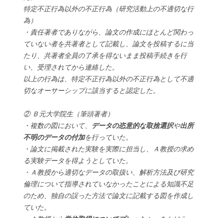
特定不正行為以外の不正行為（研究活動上の不適切な行
為）
・責任著者でありながら、論文の作成にほとんど関わっ
ていない者を共著者として記載し、論文を投稿するに当
たり、共著者全員の了承を得ないまま投稿手続きを行
い、受理されてから連絡した。
以上の行為は、特定不正行為以外の不正行為として不適
切なオーサーシップに該当すると認定した。
② Ｂ元大学院生（筆頭著者）
・複数の図において、
データの恣意的な取捨選択
や
出所
不明のデータの付加
を行っていた。
・論文に掲載された実験を実際に担当し、Ａ教授の求め
る実験データを得ようとしていた。
・Ａ教授から適切なデータの取扱い、解析方法及び研究
倫理について指導されていなかったことによる知識不足
のため、独自の誤った方法で論文に記載する図を作成し
ていた。