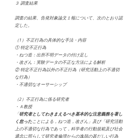
３ 調査結果
調査の結果、告発対象論文１報について、次のとおり認
定した。
（1）不正行為の具体的な手法・内容
① 特定不正行為
・ねつ造：出所不明データの付け足し
・改ざん：実験データの不正な方法による解析
② 特定不正行為以外の不正行為（研究活動上の不適切
な行為）
・不適切なオーサーシップ
（2）不正行為に係る研究者
・Ａ教授
「
研究者としてわきまえるべき基本的な注意義務を著し
く怠った
ことによる，ねつ造，改ざん」及び「研究活動
上の不適切な行為であって，科学者の行動規範及び社会
通念に照らして研究者倫理からの逸脱の甚だしい行為