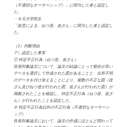
（不適切なオーサーシップ）」に関与した者と認定し
た。
・Ｂ元大学院生
「故意による、ねつ造、改ざん」に関与した者と認定し
た。
（3）判断理由
ア）認定した事実
① 特定不正行為（ねつ造、改ざん）
告発対象論文について、論文の結論にとって都合が良い
データを選択して作成された図があることと、出所不明
のデータを付け加えることにより、複数の不正な図（改
ざん及びねつ造が行われた図、改ざんが行われた図）が
掲載されたことを確認し、特定不正行為（ねつ造、改ざ
ん）が行われたことを認定した。
② 特定不正行為以外の不正行為（不適切なオーサーシ
ップ）
告発対象論文において、論文の作成にほとんど関わって