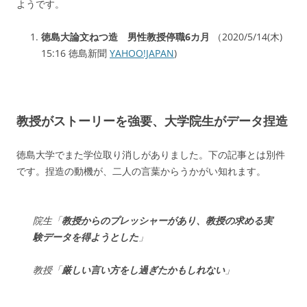
ようです。
徳島大論文ねつ造 男性教授停職6カ月
（2020/5/14(木)
15:16 徳島新聞
YAHOO!JAPAN
)
教授がストーリーを強要、大学院生がデータ捏造
徳島大学でまた学位取り消しがありました。下の記事とは別件
です。捏造の動機が、二人の言葉からうかがい知れます。
院生「
教授からのプレッシャーがあり、教授の求める実
験データを得ようとした
」
教授「
厳しい言い方をし過ぎたかもしれない
」