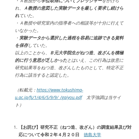
・Ａ教授から
学位取得についてプレッシャー
をかけら
れ、
Ａ教授の意図した実験データを厳しく要求し続けら
れ
ていた。
・Ａ教授や研究室内の指導者への相談等が十分に行えて
いなかった。
・
実験データから選択した過程を容易に追跡できる資料
を保存
していた。
以上のことから、
Ｂ元大学院生がねつ造、改ざんを積極
的に行う意思が乏しかった
とはいえ、この行為は故意に
研究結果等をねつ造、改ざんしたものとして、特定不正
行為に該当すると認定した。
（転載元：
https://www.tokushima-
u.ac.jp/fs/1/4/6/5/9/9/_/gaiyou.pdf
太字強調は当サイ
ト）
【お詫び】研究不正（ねつ造、改ざん）の調査結果及び対
応について令和２年４月２０日
徳島大学