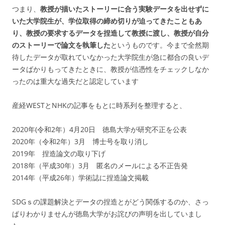
つまり、
教授が描いたストーリーに合う実験データを出せずに
いた大学院生が、学位取得の締め切りが迫ってきたこともあ
り、教授の要求するデータを捏造して教授に渡し、教授が自分
のストーリーで論文を執筆した
というものです。今まで全然期
待したデータが取れていなかった大学院生が急に都合の良いデ
ータばかりもってきたときに、教授が信憑性をチェックしなか
ったのは重大な過失だと認定しています
産経WESTとNHKの記事をもとに時系列を整理すると、
2020年(令和2年）4月20日 徳島大学が研究不正を公表
2020年（令和2年）3月 博士号を取り消し
2019年 捏造論文の取り下げ
2018年（平成30年）3月 匿名のメールによる不正告発
2014年（平成26年）学術誌に捏造論文掲載
SDGｓの課題解決とデータの捏造とがどう関係するのか、さっ
ぱりわかりませんが徳島大学がお詫びの声明を出していまし