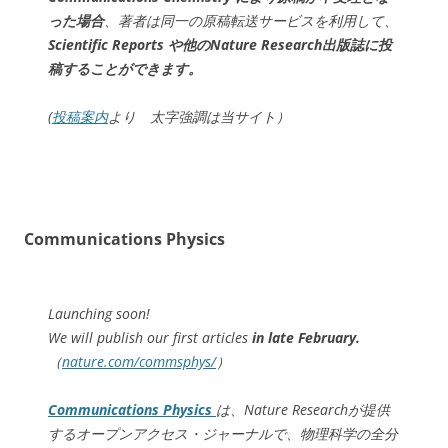
った場合
、著者は同一の原稿転送サービスを利用して、
Scientific Reports
や他のNature Research出版誌に投
稿することができます。
(
投稿案内
より 太字強調は当サイト）
Communications Physics
Launching soon!
We will publish our first articles
in late February.
（
nature.com/commsphys/
）
Communications Physics
は、Nature Researchが提供
するオープンアクセス・ジャーナルで、物理科学の全分