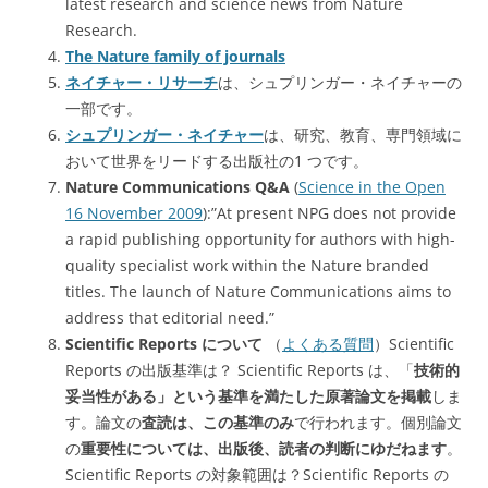
latest research and science news from Nature
Research.
The Nature family of journals
ネイチャー・リサーチ
は、シュプリンガー・ネイチャーの
一部です。
シュプリンガー・ネイチャー
は、研究、教育、専門領域に
おいて世界をリードする出版社の1 つです。
Nature Communications Q&A
(
Science in the Open
16 November 2009
):”At present NPG does not provide
a rapid publishing opportunity for authors with high-
quality specialist work within the Nature branded
titles. The launch of Nature Communications aims to
address that editorial need.”
Scientific Reports について
（
よくある質問
）Scientific
Reports の出版基準は？ Scientific Reports は、「
技術的
妥当性がある」という基準を満たした原著論文を掲載
しま
す。論文の
査読は、この基準のみ
で行われます。個別論文
の
重要性については、出版後、読者の判断にゆだねます
。
Scientific Reports の対象範囲は？Scientific Reports の