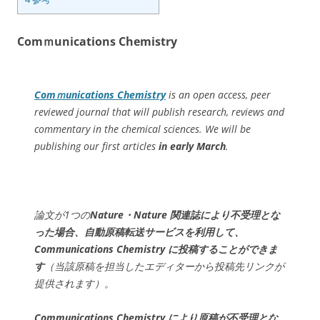
Comｍunications Chemistry
Comｍunications Chemistry
is an open access, peer
reviewed journal that will publish research, reviews and
commentary in the chemical sciences. We will be
publishing our first articles
in early March
.
論文が1つの
Nature
・Nature 関連誌により不受理とな
った場合、自動原稿転送サービスを利用して、
Communications Chemistry
に投稿することができま
す
（当該原稿を担当したエディターから投稿先リンクが
提供されます）。
Communications Chemistry
により原稿が不受理とな