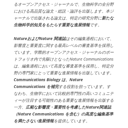
るオープンアクセス・ジャーナルで、生物科学の全分野
における高品質な論文・総説・論評を出版します。本ジ
ャーナルで出版される論文は、特定の研究分野に
新たな
生物科学的知見をもたらす重要な進展情報
です。
NatureおよびNature 関連誌
はその編集過程において、
影響度と重要度に関する最高レベルの審査基準を採用し
ています。学際的オープンアクセス・ジャーナルのポー
トフォリオ内で先駆けとなったNature Communications
は、編集過程において高度な審査基準を採用し、特定分
野の専門家にとって重要な進展情報を出版しています。
Communications Biology は、Nature
Communications を補完
する役割を担っています。す
なわち、生物学において比較的専門性の高いコミュニテ
ィーが注目する可能性のある重要な進展情報を出版する
一方、
広範な影響度・重要性を考慮したNature関連誌
（Nature Communications を含む）の高度な編集基準
を満たさない進展情報
を提供しています。