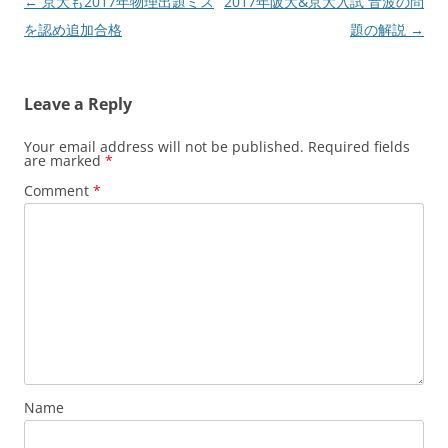
Post
←
京大も2017年物理出題ミス
2017年阪大&京大入試 音波の問
navigation
を認め追加合格
題の解説
→
Leave a Reply
Your email address will not be published.
Required fields
are marked
*
Comment
*
Name