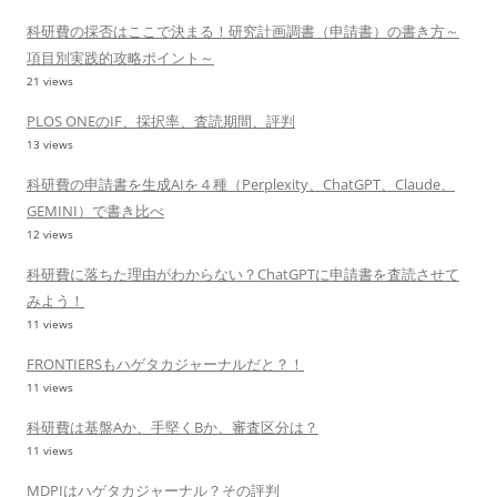
科研費の採否はここで決まる！研究計画調書（申請書）の書き方～
項目別実践的攻略ポイント～
21 views
PLOS ONEのIF、採択率、査読期間、評判
13 views
科研費の申請書を生成AIを４種（Perplexity、ChatGPT、Claude、
GEMINI）で書き比べ
12 views
科研費に落ちた理由がわからない？ChatGPTに申請書を査読させて
みよう！
11 views
FRONTIERSもハゲタカジャーナルだと？！
11 views
科研費は基盤Aか、手堅くBか、審査区分は？
11 views
MDPIはハゲタカジャーナル？その評判