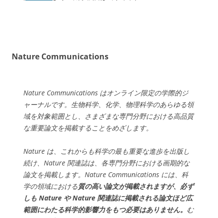
Nature Communications
Nature Communications
はオンライン限定の学際的ジ
ャーナルです。生物科学、化学、物理科学のあらゆる領
域を対象範囲とし、さまざまな専門分野における高品質
な重要論文を掲載することをめざします。
Nature
は、これからも科学の最も重要な進歩を出版し
続け、Nature 関連誌は、各専門分野における画期的な
論文を掲載します。
Nature Communications
には、科
学の領域における
質の高い論文が掲載されますが、必ず
しも
Nature
や Nature 関連誌に掲載される論文ほど広
範囲にわたる科学的影響力をもつ必要はありません。
む