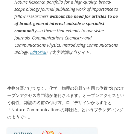
Nature Research portfolio for a high-quality, broad-
scope biology journal publishing work of importance to
fellow researchers
without the need for articles to be
of broad, general interest outside a specialist
community
—a theme that extends to our sister
journals, Communications Chemistry and
Communications Physics. (Introducing Communications
Biology.
Editorial
)（太字強調は当サイト）
生物分野だけでなく、化学、物理の分野でも同じ位置づけのオ
ープンアクセス専門誌が創刊されます。オープンアクセスとい
う特性、雑誌の名前の付け方、ロゴデザインからすると、
「Nature Communicationsの姉妹紙」というブランディング
のようです。