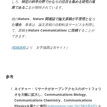
しろ、
特定の科学分野でかなりの注目を集める研究の進
展であること
が期待されています。
他の
Nature
、Nature 関連誌で論文原稿が不受理となっ
た場合
、著者は、論文原稿の自動転送サービスを利用し
て、原稿を
Nature Communications
に投稿
することが
できます。
(
投稿規程
より 太字強調は当サイト）
参考
ネイチャー・リサーチがオープンアクセスのポートフォリ
オを大幅に拡大し、Communications Biology、
Communications Chemistry、Communications
Physicsを新たに創刊
(
natureasia.com 2017年9月6日
) ネ