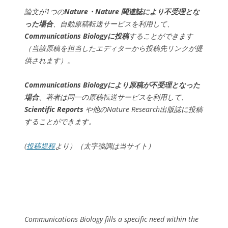
論文が1つの
Nature・Nature 関連誌により不受理とな
った場合
、自動原稿転送サービスを利用して、
Communications Biologyに投稿
することができます
（当該原稿を担当したエディターから投稿先リンクが提
供されます）。
Communications Biologyにより原稿が不受理となった
場合
、著者は同一の原稿転送サービスを利用して、
Scientific Reports
や他のNature Research出版誌に投稿
することができます。
(
投稿規程
より）（太字強調は当サイト）
Communications Biology fills a specific need within the