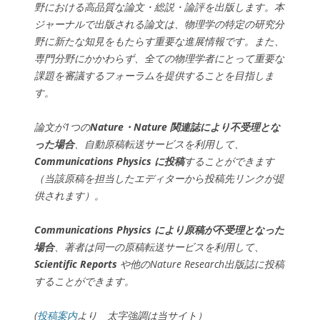
野における高品質な論文・総説・論評を出版します。本
ジャーナルで出版される論文は、物理学の特定の研究分
野に新たな知見をもたらす重要な進展情報です。また、
専門分野にかかわらず、全ての物理学者にとって重要な
課題を審議するフォーラムを提供することを目指しま
す。
論文が1つの
Nature
・Nature 関連誌により不受理とな
った場合
、自動原稿転送サービスを利用して、
Communications Physics
に投稿
することができます
（当該原稿を担当したエディターから投稿先リンクが提
供されます）。
Communications Physics
により原稿が不受理となった
場合
、著者は同一の原稿転送サービスを利用して、
Scientific Reports
や他のNature Research出版誌に投稿
することができます。
(
投稿案内
より 太字強調は当サイト）