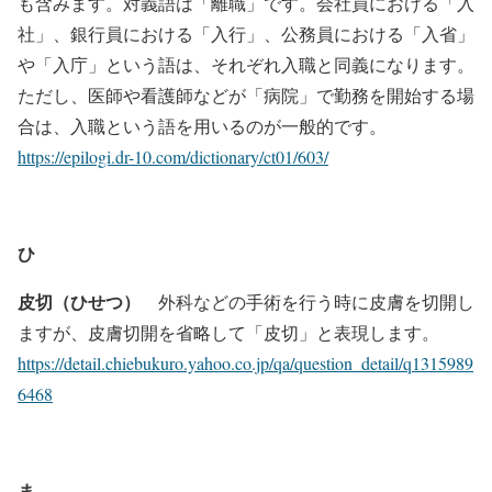
も含みます。対義語は「離職」です。会社員における「入
社」、銀行員における「入行」、公務員における「入省」
や「入庁」という語は、それぞれ入職と同義になります。
ただし、医師や看護師などが「病院」で勤務を開始する場
合は、入職という語を用いるのが一般的です。
https://epilogi.dr-10.com/dictionary/ct01/603/
ひ
皮切（ひせつ）
外科などの手術を行う時に皮膚を切開し
ますが、皮膚切開を省略して「皮切」と表現します。
https://detail.chiebukuro.yahoo.co.jp/qa/question_detail/q1315989
6468
ま