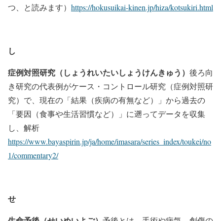
つ、と読みます）
https://hokusuikai-kinen.jp/hiza/kotsukiri.html
し
症例対照研究（しょうれいたいしょうけんきゅう）
後ろ向
き研究の代表例がケース・コントロール研究（症例対照研
究）で、現在の「結果（疾病の有無など）」から過去の
「要因（食事や生活習慣など）」に遡ってデータを収集
し、解析
https://www.bayaspirin.jp/ja/home/imasara/series_index/toukei/no
1/commentary2/
せ
生命予後（せいめいよご）
予後とは、手術や病気、創傷の