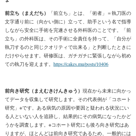
前立ち（まえだち）
「前立ち」とは、「術者」＝執刀医の
文字通り前に（向かい側に）立って、助手という名で指導
しながら安全に手術を完遂させる外科医のことです。「前
立ち」の外科医は、その手術に全責任を持って、「自分が
執刀するのと同じクオリティで出来る」と判断したときに
だけやらせます。研修医は、ガチガチに緊張しながら初め
ての執刀を迎えます。
https://cakes.mu/posts/10406
前向き研究（まえむきけんきゅう）
現在から未来に向かっ
てデータを収集して研究します。その代表例が「コホート
研究」※です。ある病気の原因や要因と疑われる状況にい
る人といない人を追跡し、結果的にその病気になったかど
うかを調査します。※コホート研究にも後ろ向き研究はあ
りますが、ほとんどは前向き研究であるため、一般的には