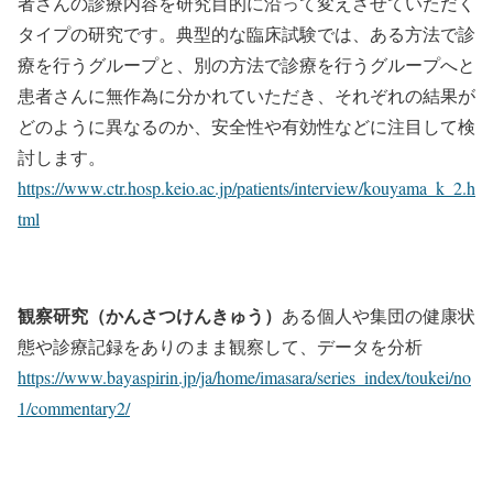
者さんの診療内容を研究目的に沿って変えさせていただく
タイプの研究です。典型的な臨床試験では、ある方法で診
療を行うグループと、別の方法で診療を行うグループへと
患者さんに無作為に分かれていただき、それぞれの結果が
どのように異なるのか、安全性や有効性などに注目して検
討します。
https://www.ctr.hosp.keio.ac.jp/patients/interview/kouyama_k_2.h
tml
観察研究（かんさつけんきゅう）
ある個人や集団の健康状
態や診療記録をありのまま観察して、データを分析
https://www.bayaspirin.jp/ja/home/imasara/series_index/toukei/no
1/commentary2/