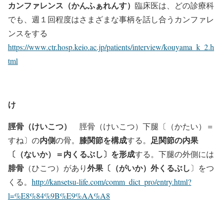
カンファレンス（かんふぁれんす）
臨床医は、どの診療科
でも、週１回程度はさまざまな事柄を話し合うカンファレ
ンスをする
https://www.ctr.hosp.keio.ac.jp/patients/interview/kouyama_k_2.h
tml
け
脛骨（けいこつ）
脛骨（けいこつ）下腿〔（かたい）＝
内側
膝関節を構成
足関節の内果
すね〕の
の骨。
する。
〔（ないか）＝内くるぶし〕を形成
する。下腿の外側には
腓骨
外果〔（がいか）外くるぶし
（ひこつ）があり
〕をつ
くる。
http://kansetsu-life.com/comm_dict_pro/entry.html?
l=%E8%84%9B%E9%AA%A8