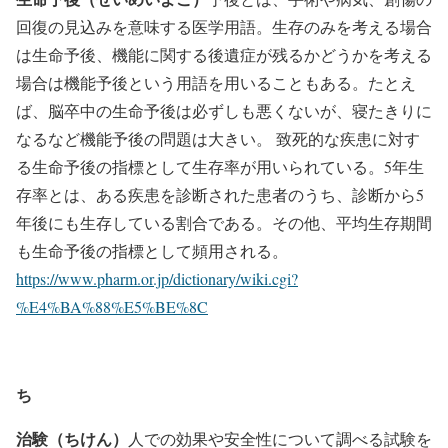
回復の見込みを意味する医学用語。生存のみを考える場合
は生命予後、機能に関する後遺症が残るかどうかを考える
場合は機能予後という用語を用いることもある。たとえ
ば、脳卒中の生命予後は必ずしも悪くないが、寝たきりに
なるなど機能予後の問題は大きい。 致死的な疾患に対す
る生命予後の指標として生存率が用いられている。5年生
存率とは、ある疾患を診断された患者のうち、診断から5
年後にも生存している割合である。その他、平均生存期間
も生命予後の指標として頻用される。
https://www.pharm.or.jp/dictionary/wiki.cgi?
%E4%BA%88%E5%BE%8C
ち
治験（ちけん）
人での効果や安全性について調べる試験を