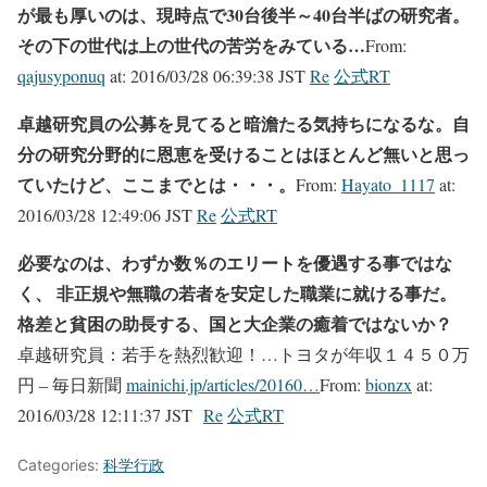
が最も厚いのは、現時点で30台後半～40台半ばの研究者。
その下の世代は上の世代の苦労をみている…
From:
qajusyponuq
at:
2016/03/28 06:39:38 JST
Re
公式RT
卓越研究員の公募を見てると暗澹たる気持ちになるな。自
分の研究分野的に恩恵を受けることはほとんど無いと思っ
ていたけど、ここまでとは・・・。
From:
Hayato_1117
at:
2016/03/28 12:49:06 JST
Re
公式RT
必要なのは、わずか数％のエリートを優遇する事ではな
く、 非正規や無職の若者を安定した職業に就ける事だ。
格差と貧困の助長する、国と大企業の癒着ではないか？
卓越研究員：若手を熱烈歓迎！…トヨタが年収１４５０万
円 – 毎日新聞
mainichi.jp/articles/20160…
From:
bionzx
at:
2016/03/28 12:11:37 JST
Re
公式RT
Categories:
科学行政