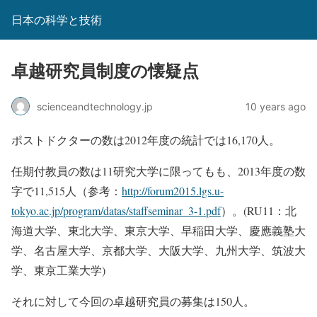
日本の科学と技術
卓越研究員制度の懐疑点
scienceandtechnology.jp
10 years ago
ポストドクターの数は2012年度の統計では16,170人。
任期付教員の数は11研究大学に限ってもも、2013年度の数
字で11,515人（参考：
http://forum2015.lgs.u-
tokyo.ac.jp/program/datas/staffseminar_3-1.pdf
）。
(RU11：北
海道大学、東北大学、東京大学、早稲田大学、慶應義塾大
学、名古屋大学、京都大学、大阪大学、九州大学、筑波大
学、東京工業大学)
それに対して今回の卓越研究員の募集は150人。