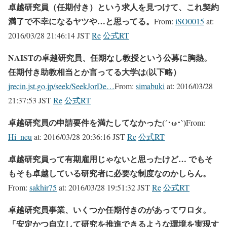
卓越研究員（任期付き）という求人を見つけて、これ契約
満了で不幸になるヤツや…と思ってる。
From:
iSO0015
at:
2016/03/28 21:46:14 JST
Re
公式RT
NAISTの卓越研究員、任期なし教授という公募に胸熱。
任期付き助教相当とか言ってる大学は(以下略）
jrecin.jst.go.jp/seek/SeekJorDe…
From:
simabuki
at:
2016/03/28
21:37:53 JST
Re
公式RT
卓越研究員の申請要件を満たしてなかった(´･ω･`)
From:
Hi_neu
at:
2016/03/28 20:36:16 JST
Re
公式RT
卓越研究員って有期雇用じゃないと思ったけど… でもそ
もそも卓越している研究者に必要な制度なのかしらん。
From:
sakhir75
at:
2016/03/28 19:51:32 JST
Re
公式RT
卓越研究員事業、いくつか任期付きのがあってワロタ。
「安定かつ自立して研究を推進できるような環境を実現す