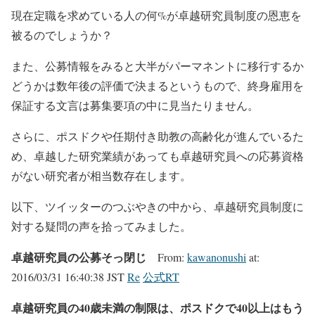
現在定職を求めている人の何%が卓越研究員制度の恩恵を
被るのでしょうか？
また、公募情報をみると大半がパーマネントに移行するか
どうかは数年後の評価で決まるというもので、終身雇用を
保証する文言は募集要項の中に見当たりません。
さらに、ポスドクや任期付き助教の高齢化が進んでいるた
め、卓越した研究業績があっても卓越研究員への応募資格
がない研究者が相当数存在します。
以下、ツイッターのつぶやきの中から、卓越研究員制度に
対する疑問の声を拾ってみました。
卓越研究員の公募そっ閉じ
From:
kawanonushi
at:
2016/03/31 16:40:38 JST
Re
公式RT
卓越研究員の40歳未満の制限は、ポスドクで40以上はもう