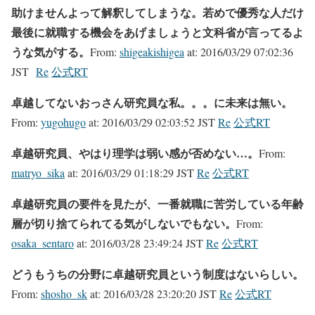
助けませんよって解釈してしまうな。若めで優秀な人だけ
最後に就職する機会をあげましょうと文科省が言ってるよ
うな気がする。
From:
shigeakishigea
at:
2016/03/29 07:02:36
JST
Re
公式RT
卓越してないおっさん研究員な私。。。に未来は無い。
From:
yugohugo
at:
2016/03/29 02:03:52 JST
Re
公式RT
卓越研究員、やはり理学は弱い感が否めない…。
From:
matryo_sika
at:
2016/03/29 01:18:29 JST
Re
公式RT
卓越研究員の要件を見たが、一番就職に苦労している年齢
層が切り捨てられてる気がしないでもない。
From:
osaka_sentaro
at:
2016/03/28 23:49:24 JST
Re
公式RT
どうもうちの分野に卓越研究員という制度はないらしい。
From:
shosho_sk
at:
2016/03/28 23:20:20 JST
Re
公式RT