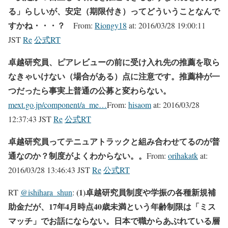
る」らしいが、安定（期限付き）ってどういうことなんで
すかね・・・？
From:
Riongy18
at:
2016/03/28 19:00:11
JST
Re
公式RT
卓越研究員、ピアレビューの前に受け入れ先の推薦を取ら
なきゃいけない（場合がある）点に注意です。推薦枠が一
つだったら事実上普通の公募と変わらない。
mext.go.jp/component/a_me…
From:
hisaom
at:
2016/03/28
12:37:43 JST
Re
公式RT
卓越研究員ってテニュアトラックと組み合わせてるのが普
通なのか？制度がよくわからない。。
From:
orihakatk
at:
2016/03/28 13:46:43 JST
Re
公式RT
(1)卓越研究員制度や学振の各種新規補
RT
@
ishihara_shun
:
助金だが、17年4月時点40歳未満という年齢制限は「ミス
マッチ」でお話にならない。日本で職からあぶれている層