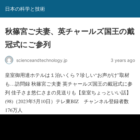
日本の科学と技術
秋篠宮ご夫妻、英チャールズ国王の戴
冠式にご参列
scienceandtechnology.jp
3 years ago
皇室御用達ホテルは１泊いくら？珍しい“お声がけ”取材
も…訪問録 秋篠宮ご夫妻 英チャールズ国王の戴冠式に参
列 佳子さま悠仁さまの見送りも【皇室ちょっといい話】
(98)（2023年5月10日）テレ東BIZ チャンネル登録者数
176万人