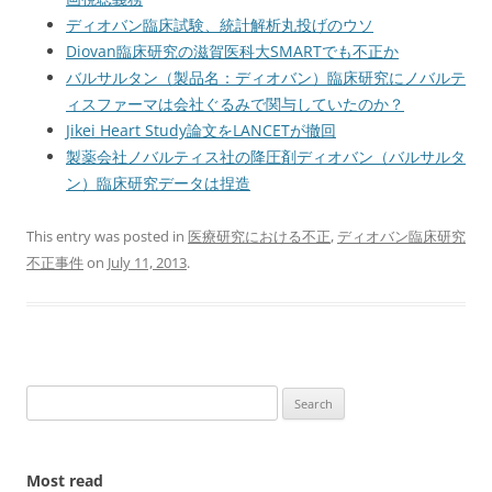
ディオバン臨床試験、統計解析丸投げのウソ
Diovan臨床研究の滋賀医科大SMARTでも不正か
バルサルタン（製品名：ディオバン）臨床研究にノバルテ
ィスファーマは会社ぐるみで関与していたのか？
Jikei Heart Study論文をLANCETが撤回
製薬会社ノバルティス社の降圧剤ディオバン（バルサルタ
ン）臨床研究データは捏造
This entry was posted in
医療研究における不正
,
ディオバン臨床研究
不正事件
on
July 11, 2013
.
Search
for:
Most read