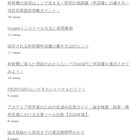
科研費の採否はここで決まる！研究計画調書（申請書）の書き方～
項目別実践的攻略ポイント～
18 views
ImageJインストール方法と使用事例
12 views
採択される科研費申請書の書き方22のヒント
11 views
科研費に落ちた理由がわからない？ChatGPTに申請書を査読させて
みよう！
10 views
FRONTIERSもハゲタカジャーナルだと？！
9 views
アカデミア研究者のための生成AI活用ガイド：論文検索・執筆・構
想支援における主要ツール比較【2026年版】
8 views
論文投稿から採否までの査読期間早わかり
8 views