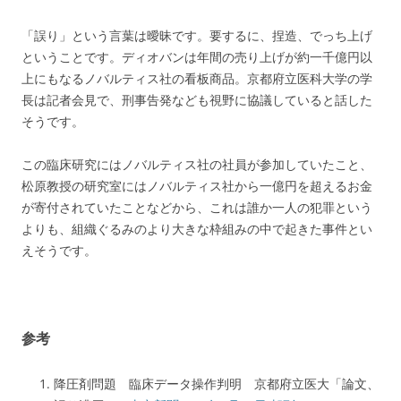
「誤り」という言葉は曖昧です。要するに、捏造、でっち上げ
ということです。ディオバンは年間の売り上げが約一千億円以
上にもなるノバルティス社の看板商品。京都府立医科大学の学
長は記者会見で、刑事告発なども視野に協議していると話した
そうです。
この臨床研究にはノバルティス社の社員が参加していたこと、
松原教授の研究室にはノバルティス社から一億円を超えるお金
が寄付されていたことなどから、これは誰か一人の犯罪という
よりも、組織ぐるみのより大きな枠組みの中で起きた事件とい
えそうです。
参考
降圧剤問題 臨床データ操作判明 京都府立医大「論文、