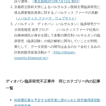
誤り濃厚」（
東京新聞2013年7月12日 朝刊
）
京都府立医科大学によるバルサルタン医師主導臨床研究に
係る調査報告発表に対するノバルティス ファーマの見解
（
ノバルティス ファーマ ウェブサイト
）
ノバルティス ディオバン（バルサルタン）臨床研究デー
タ捏造疑惑 追求ブログ: ノバルティスファーマ社員の
白橋伸雄氏が身分を隠して多数の降圧剤バルサルタンの臨
床研究（臨床試験）の統計解析に関与していことが判明。
果たして、データ捏造への関与はあるのか？会社ぐるみの
詐欺的販売促進活動か？（
http://diovan-
novartis.blogspot.jp/
）
ディオバン臨床研究不正事件 同じカテゴリー内の記事
一覧
科研費応募を予定する研究者に課せられた研究倫理講習動
画視聴義務