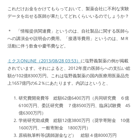
これだけお金をかけてもらっておいて、製薬会社に不利な実験
データを出せる医師が果たしてどれくらいいるのでしょうか？
＊ 「情報提供関連費」というのは、自社製品に関する医師ら
への講演会や説明会の費用。「接遇等費用」というのは、ＭＲ
活動に伴う飲食や慶弔費など。
ミクスONLINE（2013/08/28 03:53）
に塩野義製薬の例が掲載
されています。それによると、2012年度の医師らへの支払い総
額が102億8300万円。これは塩野義製薬の国内医療用医薬品売
上1657億円の6.2％にあたります。内訳はというと、
研究費開発費等 総額62億6400万円（共同研究費 ６億
6100万円、委託研究費 ７億8500万円、臨床試験費 45
億6300万円）
学術研究助成費 総額12億3800万円（奨学寄附金 10億
1600万円、一般寄附金 1800万円）
原稿執筆料等(講師謝金など） 総額４億8000万円