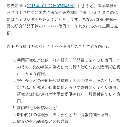
読売新聞（
2013年10月22日07時48分
）によると、製薬業界か
ら２０１２年度に国内の医師や医療機関に提供された資金の総
額は４７００億円を超えていたそうです。ちなみに国の医療分
野の研究開発予算が１７００億円で、それをはるかに上回る金
額。
以下の五項目の総額が４７００億円とのことですが内訳は、
共同研究などに使われる研究・開発費：２４３８億円。こ
のうち、薬の承認を得るために行う治験などの臨床試験費
に１８４０億円。
寄付金などの学術研究助成費：５３２億円。そのうち、指
定された研究者が自由に使える奨学寄付金が３４０億円。
研究者は指定されず大学に提供された一般寄付金が８４億
円。
講師謝礼や原稿料など
医師向けの講演会、説明会などの「情報提供関連費」
飲食や中元歳暮などの接遇費。