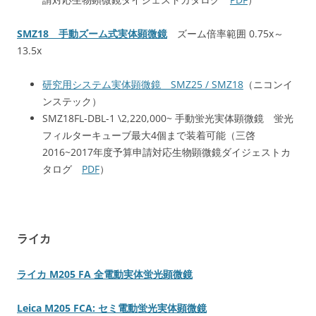
SMZ18 手動ズーム式実体顕微鏡
ズーム倍率範囲 0.75x～
13.5x
研究用システム実体顕微鏡 SMZ25 / SMZ18
（ニコンイ
ンステック）
SMZ18FL-DBL-1 \2,220,000~ 手動蛍光実体顕微鏡 蛍光
フィルターキューブ最大4個まで装着可能（三啓
2016~2017年度予算申請対応生物顕微鏡ダイジェストカ
タログ
PDF
）
ライカ
ライカ M205 FA 全電動実体蛍光顕微鏡
Leica M205 FCA: セミ電動蛍光実体顕微鏡