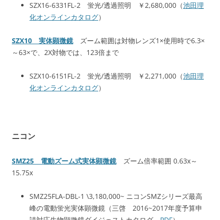
SZX16-6331FL-2 蛍光/透過照明 ￥2,680,000（
池田理
化オンラインカタログ
）
SZX10 実体顕微鏡
ズーム範囲は対物レンズ1×使用時で6.3×
～63×で、2X対物では、123倍まで
SZX10-6151FL-2 蛍光/透過照明 ￥2,271,000（
池田理
化オンラインカタログ
）
ニコン
SMZ25 電動ズーム式実体顕微鏡
ズーム倍率範囲 0.63x～
15.75x
SMZ25FLA-DBL-1 \3,180,000~ ニコンSMZシリーズ最高
峰の電動蛍光実体顕微鏡（三啓 2016~2017年度予算申
請対応生物顕微鏡ダイジェストカタログ
PDF
）