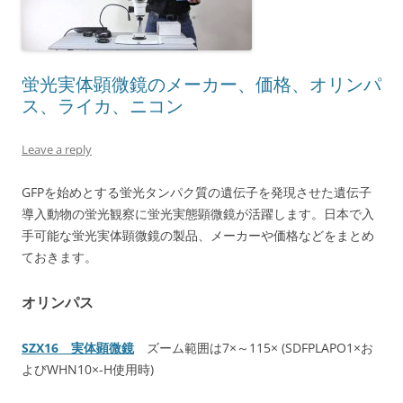
蛍光実体顕微鏡のメーカー、価格、オリンパ
ス、ライカ、ニコン
Leave a reply
GFPを始めとする蛍光タンパク質の遺伝子を発現させた遺伝子
導入動物の蛍光観察に蛍光実態顕微鏡が活躍します。日本で入
手可能な蛍光実体顕微鏡の製品、メーカーや価格などをまとめ
ておきます。
オリンパス
SZX16 実体顕微鏡
ズーム範囲は7×～115× (SDFPLAPO1×お
よびWHN10×-H使用時)