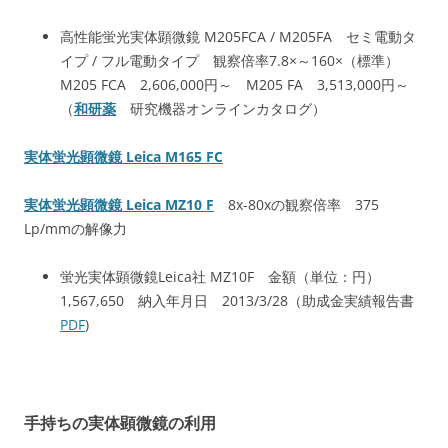
高性能蛍光実体顕微鏡 M205FCA / M205FA セミ電動タ
イプ / フル電動タイプ 観察倍率7.8×～160×（標準）
M205 FCA 2,606,000円～ M205 FA 3,513,000円～
（
和研薬
研究機器オンラインカタログ）
実体蛍光顕微鏡 Leica M165 FC
実体蛍光顕微鏡 Leica MZ10 F
8x-80xの観察倍率 375
Lp/mmの解像力
蛍光実体顕微鏡Leica社 MZ10F 金額（単位：円）
1,567,650 納入年月日 2013/3/28（助成金実績報告書
PDF
)
手持ちの実体顕微鏡の利用