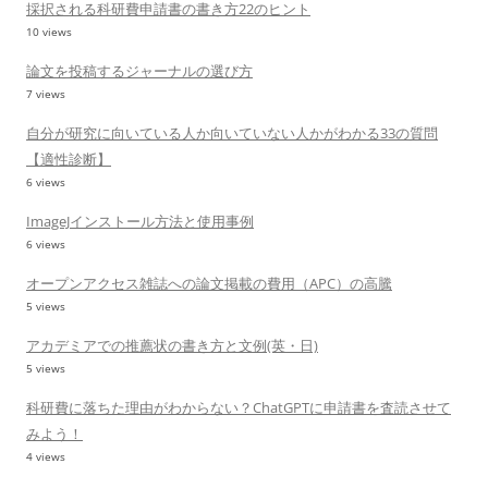
採択される科研費申請書の書き方22のヒント
10 views
論文を投稿するジャーナルの選び方
7 views
自分が研究に向いている人か向いていない人かがわかる33の質問
【適性診断】
6 views
ImageJインストール方法と使用事例
6 views
オープンアクセス雑誌への論文掲載の費用（APC）の高騰
5 views
アカデミアでの推薦状の書き方と文例(英・日)
5 views
科研費に落ちた理由がわからない？ChatGPTに申請書を査読させて
みよう！
4 views