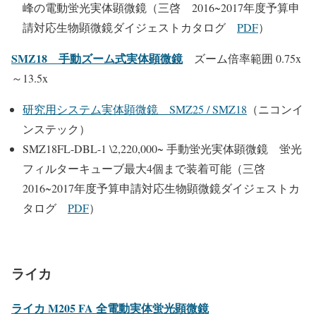
峰の電動蛍光実体顕微鏡（三啓 2016~2017年度予算申
請対応生物顕微鏡ダイジェストカタログ
PDF
）
SMZ18 手動ズーム式実体顕微鏡
ズーム倍率範囲 0.75x
～13.5x
研究用システム実体顕微鏡 SMZ25 / SMZ18
（ニコンイ
ンステック）
SMZ18FL-DBL-1 \2,220,000~ 手動蛍光実体顕微鏡 蛍光
フィルターキューブ最大4個まで装着可能（三啓
2016~2017年度予算申請対応生物顕微鏡ダイジェストカ
タログ
PDF
）
ライカ
ライカ M205 FA 全電動実体蛍光顕微鏡