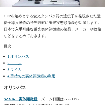
GFPを始めとする蛍光タンパク質の遺伝子を発現させた遺
伝子導入動物の蛍光観察に蛍光実態顕微鏡が活躍します。
日本で入手可能な蛍光実体顕微鏡の製品、メーカーや価格
などをまとめておきます。
目次
1
オリンパス
2
ニコン
3
ライカ
4
手持ちの実体顕微鏡の利用
オリンパス
SZX16 実体顕微鏡
ズーム範囲は7×～115×