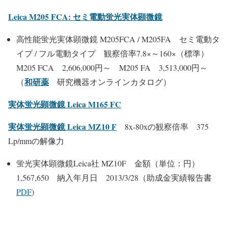
Leica M205 FCA: セミ電動蛍光実体顕微鏡
高性能蛍光実体顕微鏡 M205FCA / M205FA セミ電動タ
イプ / フル電動タイプ 観察倍率7.8×～160×（標準）
M205 FCA 2,606,000円～ M205 FA 3,513,000円～
和研薬
（
研究機器オンラインカタログ）
実体蛍光顕微鏡 Leica M165 FC
実体蛍光顕微鏡 Leica MZ10 F
8x-80xの観察倍率 375
Lp/mmの解像力
蛍光実体顕微鏡Leica社 MZ10F 金額（単位：円）
1,567,650 納入年月日 2013/3/28（助成金実績報告書
PDF
)