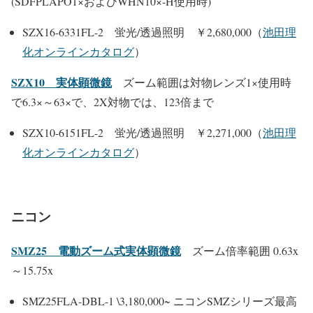
(SDFPLAPO1×およびWHN10×-H使用時)
SZX16-6331FL-2 蛍光/透過照明 ￥2,680,000（
池田理
化オンラインカタログ
）
SZX10 実体顕微鏡
ズーム範囲は対物レンズ1×使用時
で6.3×～63×で、2X対物では、123倍まで
SZX10-6151FL-2 蛍光/透過照明 ￥2,271,000（
池田理
化オンラインカタログ
）
ニコン
SMZ25 電動ズーム式実体顕微鏡
ズーム倍率範囲 0.63x
～15.75x
SMZ25FLA-DBL-1 \3,180,000~ ニコンSMZシリーズ最高